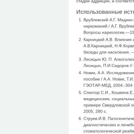
стадии аддикции, и соответс
Использованные ист
Врублевский А.Г. Медик
наркоманий / А.Г. Врублев
Вопросы наркологии.—
Карницкий А.В. Влияние а
А.В.Карницкий, Н.Ф.Корв
беседы для населения. —
Лисицын Ю. П. Алкоголи
Лисицын, П.И.Сидоров // -
Новик, А.А. Исследовани
пособие / А.А. Новик, Т.И
ГЭОТАР-МЕД, 2004.-304 
Спектор С.И., Кошкина Е
медицинские, социальные
примере Свердловской обл
2005, 280 с.
Струев И.В. Патогенетич
диагностических и лече
стоматологической реаб