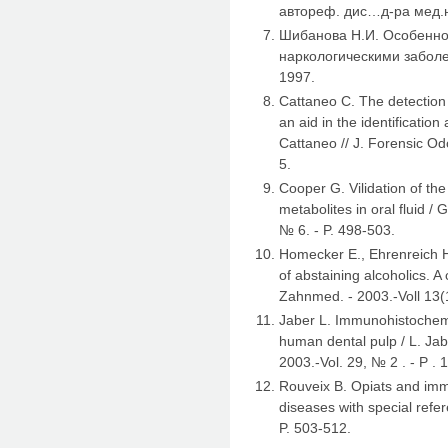
автореф. дис…д-ра мед.на
Шибанова Н.И. Особенно
наркологическими заболев
1997.
Cattaneo С. The detection
an aid in the identificatio
Cattaneo // J. Forensic Odo
5.
Cooper G. Vilidation of th
metabolites in oral fluid / G
№ 6. - P. 498-503.
Homecker E., Ehrenreich H
of abstaining alcoholics. A
Zahnmed. - 2003.-Voll 13(
Jaber L. Immunohistochemic
human dental pulp / L. Jab
2003.-Vol. 29, № 2 . - P . 
Rouveix B. Opiats and imm
diseases with special refer
P. 503-512.