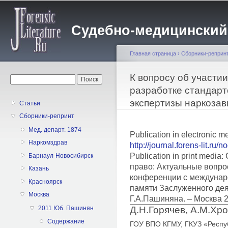
Пе
о
Судебно-медицинский жу
с
Главная страница
›
Сборники-реприн
Вы здесь
К вопросу об участии
Форма поиска
Поиск
разработке стандарт
экспертизы наркоза
Статьи
Сборники-репринт
Мед. департ. 1874
Publication in electronic m
Наркомздрав
http://journal.forens-lit.ru/
Publication in print medi
Барнаул-Новосибирск
право: Актуальные вопро
Казань
конференции с междунар
Красноярск
памяти Заслуженного дея
Москва
Г.А.Пашиняна. – Москва 
Д.Н.Горячев, А.М.Хр
2011 Юб. Пашинян
Содержание
ГОУ ВПО КГМУ, ГКУЗ «Респу