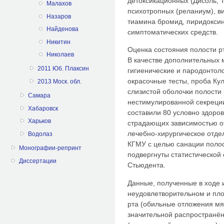
детоксикационных (Дисоль, 
Малахов
психотропных (реланиум), в
Назаров
тиамина бромид, пиридоксин
Найденова
симптоматических средств.
Никитин
Оценка состояния полости р
Николаев
В качестве дополнительных
2011 Юб. Плаксин
гигиенические и пародонтол
окрасочные тесты, проба Кул
2013 Моск. обл.
слизистой оболочки полости
Самара
нестимулированной секреции
Хабаровск
составили 80 условно здоров
Харьков
страдающих зависимостью от
лечебно-хирургическое отде
Водолаз
КГМУ с целью санации поло
Монографии-репринт
подвергнуты статистической
Диссертации
Стьюдента.
Данные, полученные в ходе 
неудовлетворительном и пло
рта (обильные отложения мя
значительной распространён