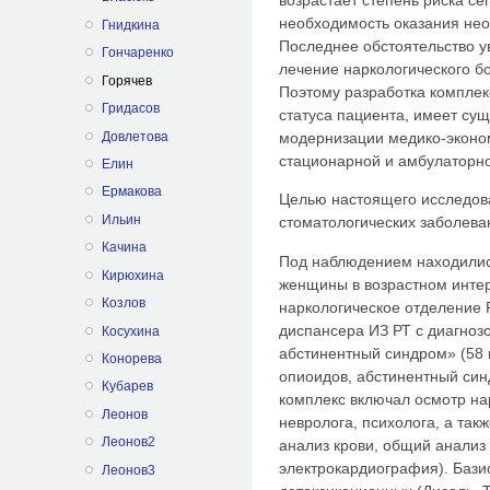
необходимость оказания не
Гнидкина
Последнее обстоятельство у
Гончаренко
лечение наркологического бо
Горячев
Поэтому разработка комплек
Гридасов
статуса пациента, имеет су
Довлетова
модернизации медико-эконом
стационарной и амбулаторн
Елин
Ермакова
Целью настоящего исследов
Ильин
стоматологических заболева
Качина
Под наблюдением находились
Кирюхина
женщины в возрастном интер
Козлов
наркологическое отделение 
диспансера ИЗ РТ с диагноз
Косухина
абстинентный синдром» (58 
Конорева
опиоидов, абстинентный син
Кубарев
комплекс включал осмотр нар
Леонов
невролога, психолога, а та
Леонов2
анализ крови, общий анализ
электрокардиография). Бази
Леонов3