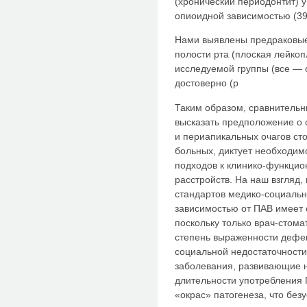
(хронический периодонтит) у
опиоидной зависимостью (39,
Нами выявлены предраковые
полости рта (плоская лейко
исследуемой группы (все — 
достоверно (р
Таким образом, сравнительн
высказать предположение о
и периапикальных очагов ст
больных, диктует необходи
подходов к клинико-функцио
расстройств. На наш взгляд,
стандартов медико-социальн
зависимостью от ПАВ имеет 
поскольку только врач-стома
степень выраженности дефек
социальной недостаточности
заболевания, развивающие н
длительности употребления
«окрас» патогенеза, что без