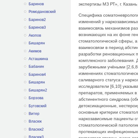
экспертизы МЗ РТ», г. Казань
Баринов
Ромодановский
Специфика соматоневрологич
Баринов2
изменений у наркозависимых
Баринов3
взаимосвязь механизмов раз
возникающих на их фоне ге
Акопов
стоматологической сферы, а
Бишарян
взаимосвязи в период абсти
Акимов
разработки реновационных п
Асташкина
комплексного заболевания. 
зарубежными учёными [2,6,8
Бабанин
изменениях стоматологическ
Баринов4
саливарного статуса у нарко
Бишарян
исследователи [6,10] указы
Бишарян2
препаратов, применяемых в 
Борзова
абстинентного синдрома (о
детоксикационные, нестерои
Бутовский
основные критерии стоматоло
Витер
наркозависимые пациенты о
Власюк
стоматологической патологи
Власюк2
протекающих инфекционных 
Власюк3
возрастает степень риска се