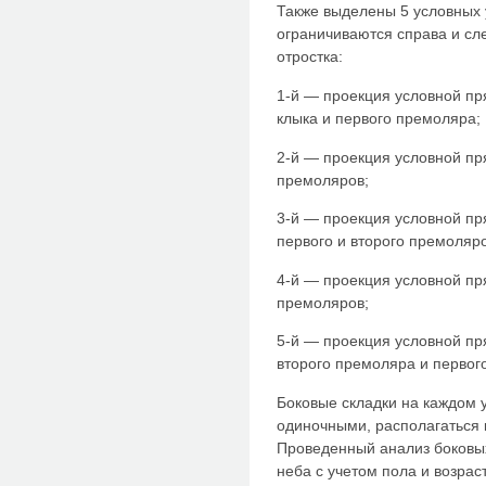
Также выделены 5 условных 
ограничиваются справа и сл
отростка:
1-й — проекция условной п
клыка и первого премоляра;
2-й — проекция условной п
премоляров;
3-й — проекция условной п
первого и второго премоляро
4-й — проекция условной пр
премоляров;
5-й — проекция условной п
второго премоляра и первог
Боковые складки на каждом 
одиночными, располагаться к
Проведенный анализ боковых
неба с учетом пола и возрас