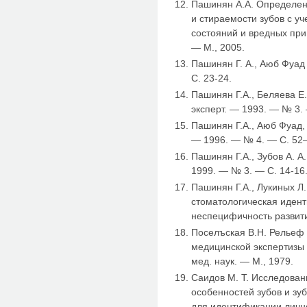
Пашинян А.А. Определени
и стираемости зубов с у
состояний и вредных прив
— М., 2005.
Пашинян Г. А., Аюб Фуад 
С. 23-24.
Пашинян Г.А., Беляева Е.
эксперт. — 1993. — № 3.
Пашинян Г.А., Аюб Фуад, Б
— 1996. — № 4. — С. 52
Пашинян Г.А., Зубов А. А.,
1999. — № 3. — С. 14-16
Пашинян Г.А., Лукиных Л.
стоматологическая идент
неспецифичность развити
Поселъская В.Н. Рельеф 
медицинской экспертизы и
мед. наук. — М., 1979.
Саидов М. Т. Исследова
особенностей зубов и зу
для идентификации лично