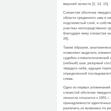
верхней челюсти [2, 14, 15].
Слизистая оболочка твердог
области срединного шва и не
подслизистый слой, и собств
участках непосредственно с
благодаря чему слизистая о
26].
Таким образом, анатомическ
позволяют выделить элемент
судебно-стоматологической
(небный) шов, резцовый сосо
твердого неба, идущие перп
определенной последователь
слева.
Одно из первых упоминаний
слизистой оболочки твердог
личности относится к 1891 г.
принадлежности идентичных
различить их возможно по р