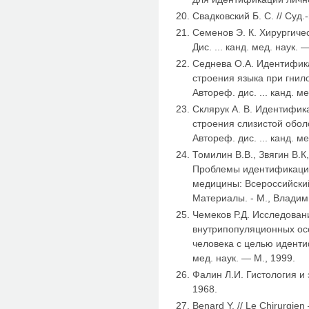
Свадковский Б. С. // Суд.
Семенов Э. К. Хирургиче
Дис. ... канд. мед. наук. 
Седнева О.А. Идентифик
строения языка при гни
Автореф. дис. ... канд. м
Склярук А. В. Идентифик
строения слизистой обол
Автореф. дис. ... канд. м
Томилин В.В., Звягин В.К
Проблемы идентификации
медицины: Всероссийский
Материалы. - М., Владими
Чемеков Р.Д. Исследован
внутрипопуляционных ос
человека с целью идентиф
мед. наук. — М., 1999.
Фалин Л.И. Гистология и 
1968.
Benard Y. // Le Chirurgien