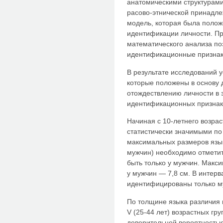
анатомическими структурами 
расово-этнической принадл
модель, которая была полож
идентификации личности. П
математического анализа п
идентификационные признак
В результате исследований у
которые положены в основу 
отождествлению личности в 
идентификационных признак
Начиная с 10-летнего возрас
статистически значимыми по
максимальных размеров язык
мужчин) необходимо отметит
быть только у мужчин. Макс
у мужчин — 7,8 см. В интер
идентифицированы только м
По толщине языка различия на
V (25-44 лет) возрастных гру
доверительной вероятность