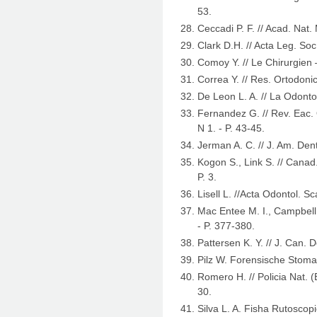
53.
Ceccadi P. F. // Acad. Nat.
Clark D.H. // Acta Leg. Soc.
Comoy Y. // Le Chirurgien
Correa Y. // Res. Ortodonice
De Leon L. A. // La Odont
Fernandez G. // Rev. Eac.
N 1. - P. 43-45.
Jerman A. C. // J. Am. Dent
Kogon S., Link S. // Canad.,
P. 3.
Lisell L. //Acta Odontol. Sc
Mac Entee M. I., Campbell T
- P. 377-380.
Pattersen K. Y. // J. Can. D
Pilz W. Forensische Stoma
Romero H. // Policia Nat. (E
30.
Silva L. A. Fisha Rutoscop