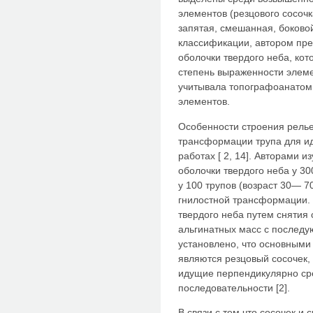
элементов (резцового сосочк
запятая, смешанная, боковой
классификации, автором пр
оболочки твердого неба, кот
степень выраженности элеме
учитывала топографоанатом
элементов.
Особенности строения релье
трансформации трупа для и
работах [ 2, 14]. Авторами 
оболочки твердого неба у 300
у 100 трупов (возраст 30— 7
гнилостной трансформации. 
твердого неба путем снятия
альгинатных масс с последу
установлено, что основными
являются резцовый сосочек,
идущие перпендикулярно ср
последовательности [2].
В связи с тем что сосочек 