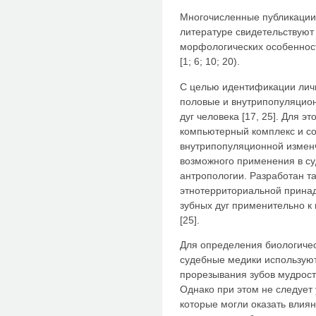
Многочисленные публикации 
литературе свидетельствуют
морфологических особеннос
[1; 6; 10; 20).
С целью идентификации лич
половые и внутрипопуляцио
дуг человека [17, 25]. Для 
компьютерный комплекс и с
внутрипопуляционной изменч
возможного применения в су
антропологии. Разработан т
этнотерриториальной прина
зубных дуг применительно к
[25].
Для определения биологичес
судебные медики используют
прорезывания зубов мудрост
Однако при этом не следует 
которые могли оказать влия