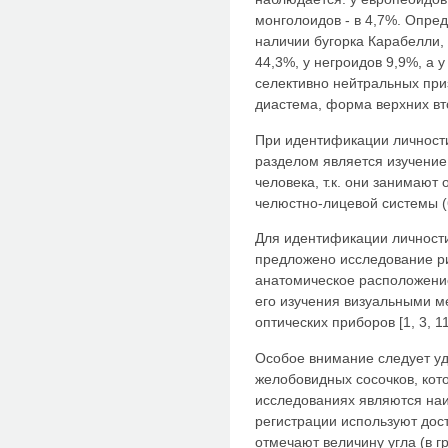
монголоидов - в 4,7%. Опре
наличии бугорка Карабелли,
44,3%, у негроидов 9,9%, а у
селективно нейтральных при
диастема, форма верхних вто
При идентификации личности
разделом является изучение
человека, т.к. они занимают
челюстно-лицевой системы (6
Для идентификации личност
предложено исследование ри
анатомическое расположение
его изучения визуальными м
оптических приборов [1, 3, 11
Особое внимание следует уд
желобовидных сосочков, ко
исследованиях являются на
регистрации используют дос
отмечают величину угла (в г