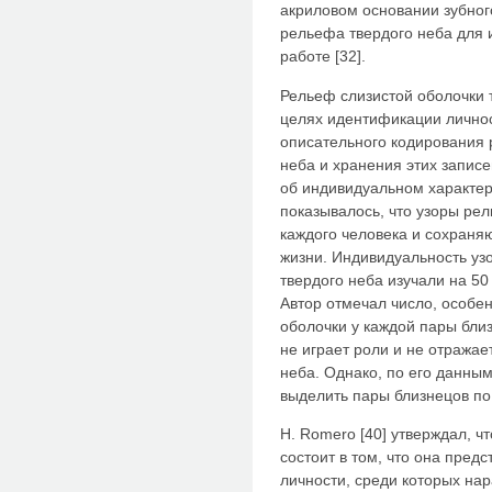
акриловом основании зубног
рельефа твердого неба для 
работе [32].
Рельеф слизистой оболочки 
целях идентификации личнос
описательного кодирования 
неба и хранения этих записе
об индивидуальном характере
показывалось, что узоры ре
каждого человека и сохраня
жизни. Индивидуальность уз
твердого неба изучали на 50
Автор отмечал число, особе
оболочки у каждой пары близ
не играет роли и не отражае
неба. Однако, по его данны
выделить пары близнецов по
Н. Romero [40] утверждал, ч
состоит в том, что она пред
личности, среди которых нар