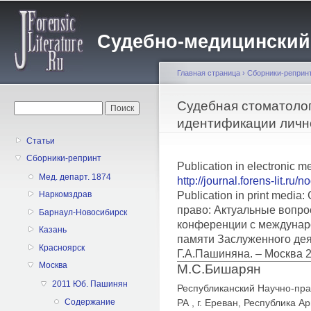
Пе
о
Судебно-медицинский жу
с
Главная страница
›
Сборники-реприн
Вы здесь
Судебная стоматолог
Форма поиска
Поиск
идентификации личн
Статьи
Сборники-репринт
Publication in electronic m
Мед. департ. 1874
http://journal.forens-lit.ru/
Publication in print medi
Наркомздрав
право: Актуальные вопро
Барнаул-Новосибирск
конференции с междунар
Казань
памяти Заслуженного дея
Красноярск
Г.А.Пашиняна. – Москва 
Москва
М.С.Бишарян
2011 Юб. Пашинян
Республиканский Научно-пр
РА , г. Ереван, Республика А
Содержание