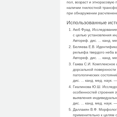
пол, возраст и этнорасовую
наличии гнилостной трансфо
при обнаружении расчлененны
Использованные ист
Аюб Фуад. Исследование 
с целью установления и
Автореф. дис. ... канд. м
Беляева Е.В. Идентифик
рельефа твердого неба 
Автореф. дис. ... канд. м
Гажва С.И. Комплексное 
дорсальной поверхности 
патологических состояни
дис. ... канд. мед. наук. 
Гиалинова Ю.Ш. Исследо
особенностей строения з
выявления индивидуальн
дис. ... канд. мед. наук. 
Даллакян В.Ф. Морфолог
применительно к целям 