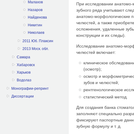
Малахов
При исследовании анатомо-
Назаров
зубного ряда учитывают сл
анатомо-морфологические п
Найденова
челюстей, а также приобрете
Никитин
осложнения, удаленные зубы
Николаев
конструкции и их следы).
2011 Юб. Плаксин
Исследование анатомо-морф
2013 Моск. обл.
челюстей включает:
Самара
клиническое обследовани
Хабаровск
(осмотр);
Харьков
осмотр и морфометричес
Водолаз
зубов и челюстей;
Монографии-репринт
рентгенологическое иссл
Диссертации
статистический метод.
Для создания банка стомато
заполняют специально разра
фиксируют паспортные данны
зубную формулу и т. д.