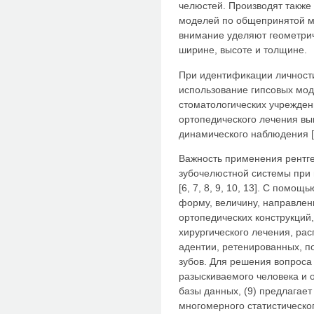
челюстей. Производят также
моделей по общепринятой ме
внимание уделяют геометрич
ширине, высоте и толщине.
При идентификации личност
использование гипсовых моде
стоматологических учрежден
ортопедического лечения в
динамического наблюдения [1
Важность применения рентг
зубочелюстной системы при
[6, 7, 8, 9, 10, 13]. С пом
форму, величину, направлен
ортопедических конструкций,
хирургического лечения, ра
адентии, ретенированных, п
зубов. Для решения вопроса
разыскиваемого человека и
базы данных, (9) предлагае
многомерного статистическо