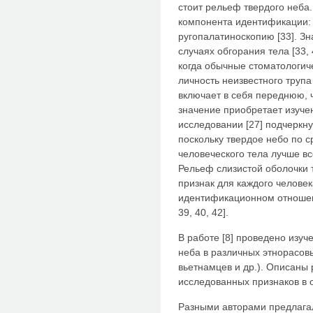
стоит рельеф твердого неба
компонента идентификации: 
ругопалатиноскопию [33]. Зн
случаях обгорания тела [33, 
когда обычные стоматологич
личность неизвестного трупа
включает в себя переднюю, ч
значение приобретает изучен
исследовании [27] подчеркн
поскольку твердое небо по 
человеческого тела лучше в
Рельеф слизистой оболочки
признак для каждого человек
идентификационном отношени
39, 40, 42].
В работе [8] проведено изуч
неба в различных этнорасовых
вьетнамцев и др.). Описаны
исследованных признаков в 
Разными авторами предлага