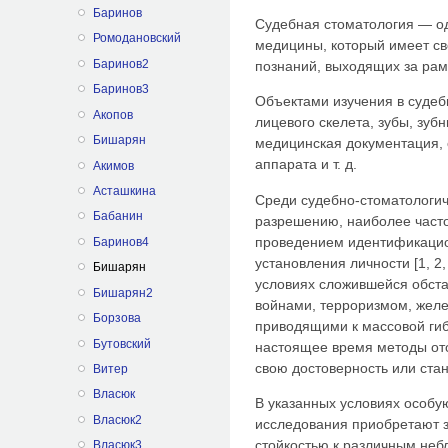
Баринов
Судебная стоматология — од
Ромодановский
медицины, который имеет св
Баринов2
познаний, выходящих за рам
Баринов3
Объектами изучения в судеб
Акопов
лицевого скелета, зубы, зубн
Бишарян
медицинская документация,
аппарата и т. д.
Акимов
Асташкина
Среди судебно-стоматологи
Бабанин
разрешению, наиболее часто
проведением идентификацио
Баринов4
установления личности [1, 2,
Бишарян
условиях сложившейся обст
Бишарян2
войнами, терроризмом, жел
Борзова
приводящими к массовой ги
Бутовский
настоящее время методы от
свою достоверность или ста
Витер
Власюк
В указанных условиях особую
Власюк2
исследования приобретают з
стойкостью к различным не
Власюк3