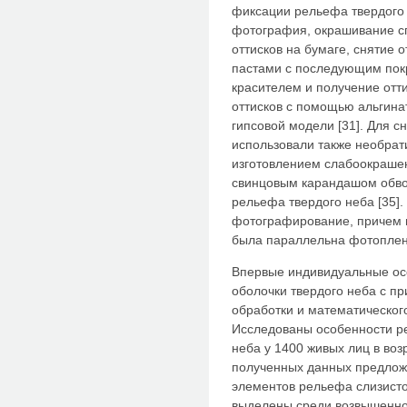
фиксации рельефа твердого 
фотография, окрашивание с
оттисков на бумаге, снятие 
пастами с последующим пок
красителем и получение отти
оттисков с помощью альгина
гипсовой модели [31]. Для с
использовали также необра
изготовлением слабоокрашен
свинцовым карандашом обво
рельефа твердого неба [35]
фотографирование, причем 
была параллельна фотоплен
Впервые индивидуальные ос
оболочки твердого неба с п
обработки и математического
Исследованы особенности ре
неба у 1400 живых лиц в возр
полученных данных предло
элементов рельефа слизисто
выделены среди возвышеннос