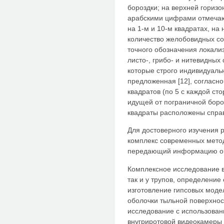
бороздки; на верхней горизо
арабскими цифрами отмечаю
на 1-м и 10-м квадратах, на
количество желобовидных сос
точного обозначения локали
листо-, грибо- и нитевидных
которые строго индивидуальн
предложенная [12], согласно
квадратов (по 5 с каждой ст
идущей от пограничной боро
квадраты расположены справа
Для достоверного изучения 
комплекс современных мето
передающий информацию о ст
Комплексное исследование в
так и у трупов, определение
изготовление гипсовых моде
оболочки тыльной поверхнос
исследование с использова
внугриротовой видеокамеры