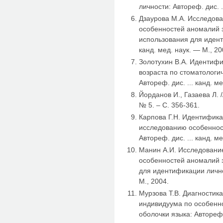
личности: Автореф. дис. .
Дзаурова М.А. Исследов
особенностей аномалий з
использования для идент
канд. мед. наук. — М., 20
Золотухин В.А. Идентифи
возраста по стоматологи
Автореф. дис. ... канд. м
Йорданов И., Газаева Л. 
№ 5. – С. 356-361.
Карпова Г.Н. Идентифик
исследованию особенност
Автореф. дис. ... канд. м
Манин А.И. Исследовани
особенностей аномалий з
для идентификации личнос
М., 2004.
Мурзова Т.В. Диагностик
индивидуума по особенн
оболочки языка: Автореф. 