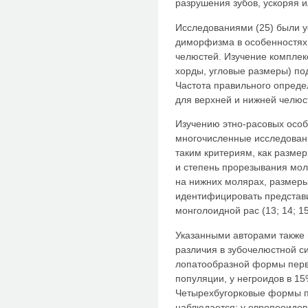
разрушения зубов, ускоряя 
Исследованиями (25) были у
диморфизма в особенностях 
челюстей. Изучение компле
хорды, угловые размеры) по
Частота правильного опреде
для верхней и нижней челюст
Изучению этно-расовых осо
многочисленные исследовани
таким критериям, как разме
и степень прорезывания мол
на нижних молярах, размеры
идентифицировать представ
монголоидной рас (13; 14; 15;
Указанными авторами также 
различия в зубочелюстной си
лопатообразной формы перво
популяции, у негроидов в 15
Четырехбугорковые формы п
наблюдается: у европеоидов -