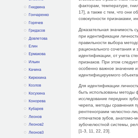
факторам, температуре, гнило
Гнидкина
17], а также с тем, что они
Гончаренко
совокупности признаками, 
Горячев
Доказательная значимость с
Гридасов
при идентификации личности
Довлетова
правильности выбора методо
Елин
рационального сочетания и 
Ермакова
идентификации, от учета сте
признаков. При этом следует
Ильин
особенно важное значение 
Качина
идентифицируемого объекта
Кирюхина
Козлов
Для идентификации личности
быть использованы методы 
Косухина
исследование передних зуб
Конорева
черепа, методы сравнения 
Кубарев
рентгенограмм челюстно-лиц
Леонов
отпечатков зубов, анатомо-
зубочелюстной системы, рель
Леонов2
[1-3, 11, 22, 23].
Леонов3