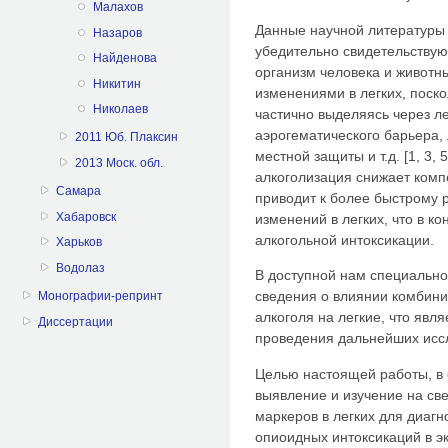
Малахов
Данные научной литературы 
Назаров
убедительно свидетельствуют
Найденова
организм человека и живот
Никитин
изменениями в легких, поско
Николаев
частично выделяясь через ле
аэрогематического барьера,
2011 Юб. Плаксин
местной защиты и т.д. [1, 3
2013 Моск. обл.
алкоголизация снижает комп
Самара
приводит к более быстрому 
Хабаровск
изменений в легких, что в ко
алкогольной интоксикации.
Харьков
Водолаз
В доступной нам специально
сведения о влиянии комбини
Монографии-репринт
алкоголя на легкие, что явл
Диссертации
проведения дальнейших иссл
Целью настоящей работы, в 
выявление и изучение на св
маркеров в легких для диаг
опиоидных интоксикаций в эк