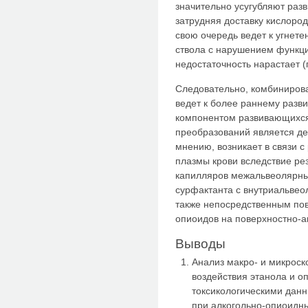
значительно усугубляют раз
затрудняя доставку кислород
свою очередь ведет к угнет
ствола с нарушением функц
недостаточность нарастает (
Следовательно, комбинирова
ведет к более раннему разв
компонентом развивающихс
преобразований является де
мнению, возникает в связи 
плазмы крови вследствие р
капилляров межальвеолярны
сурфактанта с внутриальвео
также непосредственным по
опиоидов на поверхностно-а
Выводы
Анализ макро- и микрос
воздействия этанола и о
токсикологическими данн
при алкогольно-опиоидны