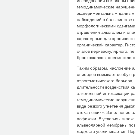
исследовании выявлены приз
гемодинамические нарушения
экспериментальным данным. 
наблюдений в большинстве 
морфологическими сдвигами
отравления алкоголем и опи
характерные для хроническо
органический характер. Гист
очагов периваскулярного, п
бронхоэктазов, пневмосклер
Таким образом, наслоение а
опиоидов вызывает особую 
аэрогематического барьера, 
длительности воздействия ка
алкогольной интоксикации ра
гемодинамические нарушени
виде резкого угнетения дыха
отека легких». Заполнение а
асфиксии. В условиях гипок
альвеолярной мембраны пов
жидкости увеличивается. П