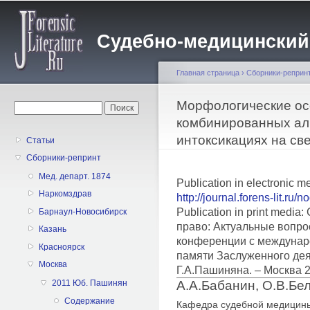
Пе
о
Судебно-медицинский жу
с
Главная страница
›
Сборники-реприн
Вы здесь
Морфологические ос
Форма поиска
Поиск
комбинированных ал
интоксикациях на св
Статьи
Сборники-репринт
Мед. департ. 1874
Publication in electronic m
Наркомздрав
http://journal.forens-lit.ru/
Publication in print medi
Барнаул-Новосибирск
право: Актуальные вопро
Казань
конференции с междунар
Красноярск
памяти Заслуженного дея
Москва
Г.А.Пашиняна. – Москва 
А.А.Бабанин, О.В.Бе
2011 Юб. Пашинян
Содержание
Кафедра судебной медицины