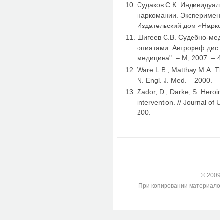
Судаков С.К. Индивидуа
наркомании. Эксперимен
Издательский дом «Наркон
Шигеев С.В. Судебно-мед
опиатами: Автрореф.дис..
медицина". – М, 2007. – 4
Ware L.B., Matthay M.A. Th
N. Engl. J. Med. – 2000. 
Zador, D., Darke, S. Hero
intervention. // Journal of
200.
© 2009-
При копировании материалов с