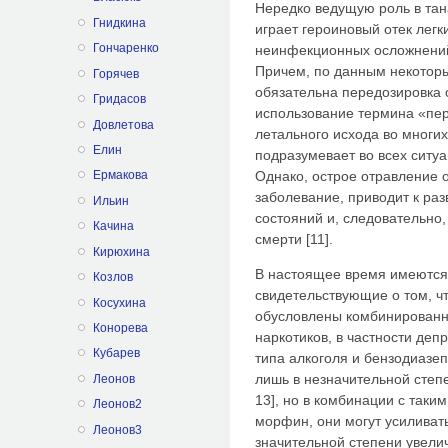
Нередко ведущую роль в тан
Гнидкина
играет героиновый отек легк
Гончаренко
неинфекционных осложнений 
Причем, по данным некоторы
Горячев
обязательна передозировка 
Гридасов
использование термина «пе
Довлетова
летального исхода во многих
Елин
подразумевает во всех ситуа
Однако, острое отравление 
Ермакова
заболевание, приводит к ра
Ильин
состояний и, следовательн
Качина
смерти [11].
Кирюхина
В настоящее время имеются
Козлов
свидетельствующие о том, ч
Косухина
обусловлены комбинированн
Конорева
наркотиков, в частности де
Кубарев
типа алкоголя и бензодиазе
лишь в незначительной степе
Леонов
13], но в комбинации с так
Леонов2
морфин, они могут усиливат
Леонов3
значительной степени увелич