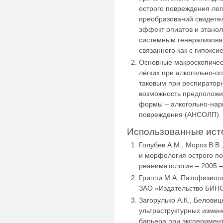
острого повреждения ле
преобразований свидетел
эффект опиатов и этанол
системным генерализова
связанного как с гипоксие
Основные макроскопичес
лёгких при алкогольно-о
таковым при респираторн
возможность предположи
формы – алкогольно-нарк
повреждения (АНСОЛП).
Использованные ист
Голубев А.М., Мороз В.В.
и морфология острого по
реаниматология – 2005 – 
Гриппи М.А. Патофизиолог
ЗАО «Издательство БИНОМ
Загорулько А.К., Белови
ультраструктурных измен
барьера при эксперимент