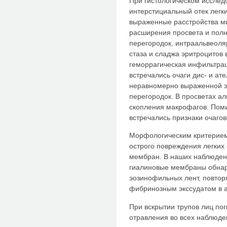
При гистологическом исслед
интерстициальный отек легк
выраженные расстройства ми
расширения просвета и пол
перегородок, интраальвеоля
стаза и сладжа эритроцитов
геморрагическая инфильтрац
встречались очаги дис- и ат
неравномерно выраженной 
перегородок. В просветах ал
скопления макрофагов. Поми
встречались признаки очагов
Морфологическим критерием
острого повреждения легких
мембран. В наших наблюден
гиалиновые мембраны обнар
эозинофильных лент, повтор
фибринозным экссудатом в 
При вскрытии трупов лиц по
отравления во всех наблюде