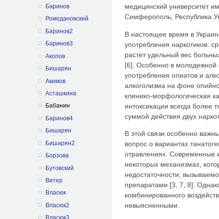
медицинский университет име
Баринов
Симферополь, Республика У
Ромодановский
Баринов2
В настоящее время в Украин
Баринов3
употребления наркотиков: с
растет удельный вес больны
Акопов
[6]. Особенно в молодежной
Бишарян
употребления опиатов и алко
Акимов
алкоголизма на фоне опийно
Асташкина
клинико-морфологическая к
интоксикации всегда более т
Бабанин
суммой действия двух наркот
Баринов4
Бишарян
В этой связи особенно важн
Бишарян2
вопрос о вариантах танатог
отравлениях. Современные 
Борзова
некоторых механизмах, кото
Бутовский
недостаточности, вызываем
Витер
препаратами [3, 7, 8]. Одна
Власюк
комбинированного воздейств
невыясненными.
Власюк2
Власюк3