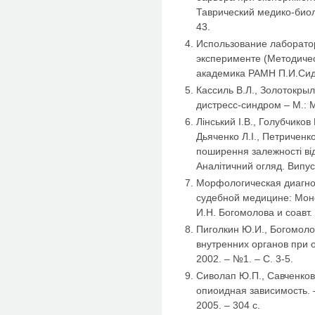
Таврический медико-биоло
43.
Использование лаборато
эксперименте (Методиче
академика РАМН П.И.Сидо
Кассиль В.Л., Золотокры
дистресс-синдром – М.: М
Лінський І.В., Голубчиков
Дьяченко Л.І., Петриченко
поширення залежності від
Аналітичний огляд. Випус
Морфологическая диагнос
судебной медицине: Моно
И.Н. Богомолова и соавт.
Пиголкин Ю.И., Богомол
внутренних органов при 
2002. – №1. – С. 3-5.
Сиволап Ю.П., Савченков
опиоидная зависимость.
2005. – 304 с.