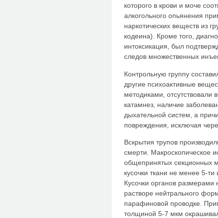
которого в крови и моче соо
алкогольного опьянения при
наркотических веществ из г
кодеина). Кроме того, диагн
интоксикация, был подтверж
следов множественных инъек
Контрольную группу составил
другие психоактивные веще
методиками, отсутствовали 
катамнез, наличие заболева
дыхательной систем, а прич
повреждения, исключая чер
Вскрытия трупов производил
смерти. Макроскопическое и
общепринятых секционных м
кусочки ткани не менее 5-ти
Кусочки органов размерами 
растворе нейтрального форм
парафиновой проводке. При
толщиной 5-7 мкм окрашивал