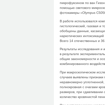
пикрофуксином по ван Гизон
помощью светового микроск
фотокамеры «Olympus C505
В работе использовался ком
гистологический, газовая и 
обобщены данные, касающие
наркотических интоксикаций
Всего 14 отечественных и 36
Результаты исследования и 
в результате экспериментал
общие закономерности и осо
комбинированного воздейств
При макроскопическом иссле
случаев выявлены признаки м
неравномерно уплотненной, 
полнокровная с очагами кр
размеров, при сдавливании 
количество кровянистой пени