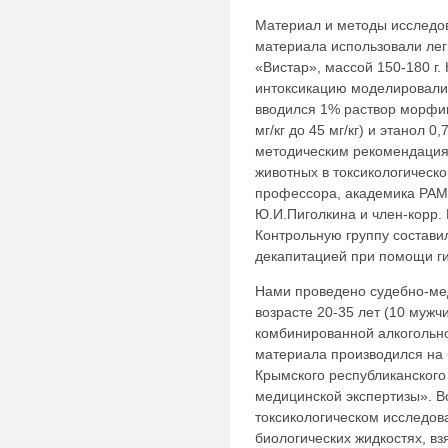
Материал и методы исследов
материала использовали лег
«Вистар», массой 150-180 г
интоксикацию моделировали
вводился 1% раствор морфин
мг/кг до 45 мг/кг) и этанол 0
методическим рекомендация
животных в токсикологическ
профессора, академика РАМ
Ю.И.Пиголкина и член-корр. Р
Контрольную группу состави
декапитацией при помощи г
Нами проведено судебно-мед
возрасте 20-35 лет (10 мужч
комбинированной алкогольн
материала производился на 
Крымского республиканского
медицинской экспертизы». В
токсикологическом исследов
биологических жидкостях, вз