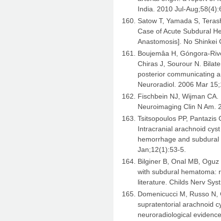
India. 2010 Jul-Aug;58(4):
Satow T, Yamada S, Terash
Case of Acute Subdural He
Anastomosis]. No Shinkei
Boujemâa H, Góngora-Rive
Chiras J, Sourour N. Bila
posterior communicating ar
Neuroradiol. 2006 Mar 15;
Fischbein NJ, Wijman CA. 
Neuroimaging Clin N Am. 
Tsitsopoulos PP, Pantazis
Intracranial arachnoid cyst
hemorrhage and subdural 
Jan;12(1):53-5.
Bilginer B, Onal MB, Oguz
with subdural hematoma: r
literature. Childs Nerv Sy
Domenicucci M, Russo N, Gi
supratentorial arachnoid 
neuroradiological evidenc