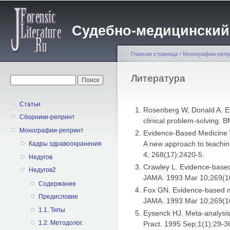
Пе
о
Судебно-медицинский жу
с
Главная страница
›
Монографии-репр
Вы здесь
Литература
Форма поиска
Поиск
Статьи
Rosenberg W, Donald A. E
Сборники-репринт
clinical problem-solving.
Монографии-репринт
Evidence-Based Medicine 
A new approach to teachin
Кадры здравоохранения
4; 268(17):2420-5.
Недугов
Crawley L. Evidence-based
Недугов2
JAMA. 1993 Mar 10;269(10
Содержание
Fox GN. Evidence-based me
Предисловие
JAMA. 1993 Mar 10;269(10
1.1. Типы
Eysenck HJ. Meta-analysis 
1.2. Методолог.
Pract. 1995 Sep;1(1):29-3