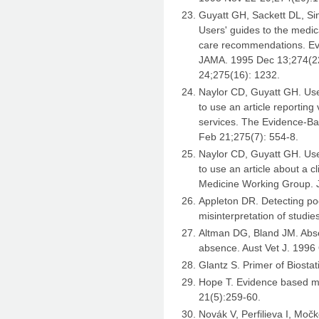
Guyatt GH, Sackett DL, Si
Users' guides to the medica
care recommendations. E
JAMA. 1995 Dec 13;274(22
24;275(16): 1232.
Naylor CD, Guyatt GH. User
to use an article reporting
services. The Evidence-B
Feb 21;275(7): 554-8.
Naylor CD, Guyatt GH. User
to use an article about a c
Medicine Working Group. 
Appleton DR. Detecting po
misinterpretation of studie
Altman DG, Bland JM. Abse
absence. Aust Vet J. 1996 
Glantz S. Primer of Biostat
Hope T. Evidence based me
21(5):259-60.
Novák V, Perfilieva I, Močk