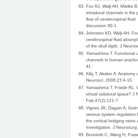
Fox RJ, Walji AH, Mielke B
intradural channels in the 
flow of cerebrospinal flui
discussion 90-1.
Johnston KD, Walji AH, Fo
cerebrospinal fluid absorpt
of the skull diplö. J Neur
Yamashima T. Functional ul
channels in human arachnoi
41.
Kiliç T, Akakin A. Anatomy 
Neurosci. 2008;23:4-15.
Yamashima T, Friede RL. W
virtual subdural space? J
Feb;47(2):121-7.
Vignes JR, Dagain A, Guéri
venous system regulation 
the cortical bridging veins
investigation. J Neurosur
Bortolotti C, Wang H, Fras