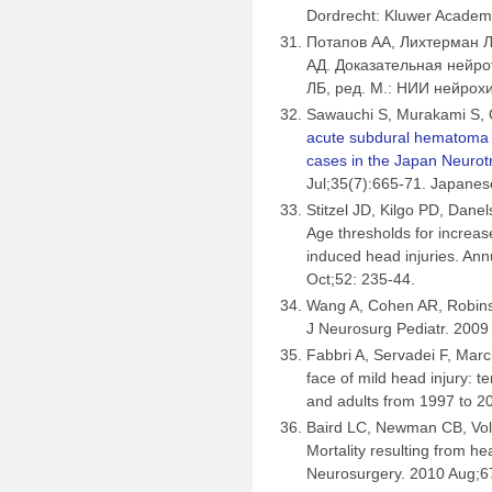
Dordrecht: Kluwer Academi
Потапов АА, Лихтерман Л
АД. Доказательная нейро
ЛБ, ред. М.: НИИ нейрох
Sawauchi S, Murakami S, 
acute subdural hematoma an
cases in the Japan Neuro
Jul;35(7):665-71. Japanes
Stitzel JD, Kilgo PD, Dane
Age thresholds for increas
induced head injuries. An
Oct;52: 235-44.
Wang A, Cohen AR, Robinson
J Neurosurg Pediatr. 2009
Fabbri A, Servadei F, Marc
face of mild head injury: 
and adults from 1997 to 20
Baird LC, Newman CB, Volk
Mortality resulting from he
Neurosurgery. 2010 Aug;6