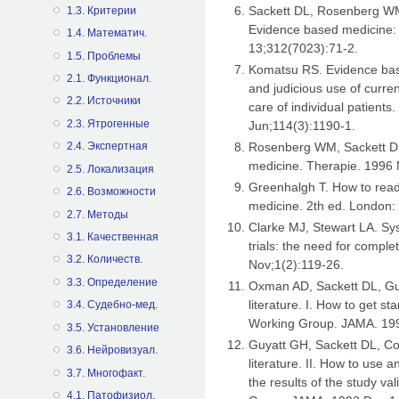
Sackett DL, Rosenberg W
1.3. Критерии
Evidence based medicine: w
1.4. Математич.
13;312(7023):71-2.
1.5. Проблемы
Komatsu RS. Evidence based
2.1. Функционал.
and judicious use of curre
2.2. Источники
care of individual patient
2.3. Ятрогенные
Jun;114(3):1190-1.
Rosenberg WM, Sackett DL
2.4. Экспертная
medicine. Therapie. 1996
2.5. Локализация
Greenhalgh T. How to read
2.6. Возможности
medicine. 2th ed. London
2.7. Методы
Clarke MJ, Stewart LA. Sy
3.1. Качественная
trials: the need for comple
3.2. Количеств.
Nov;1(2):119-26.
3.3. Определение
Oxman AD, Sackett DL, Guy
literature. I. How to get 
3.4. Судебно-мед.
Working Group. JAMA. 199
3.5. Установление
Guyatt GH, Sackett DL, Co
3.6. Нейровизуал.
literature. II. How to use a
3.7. Многофакт.
the results of the study 
4.1. Патофизиол.