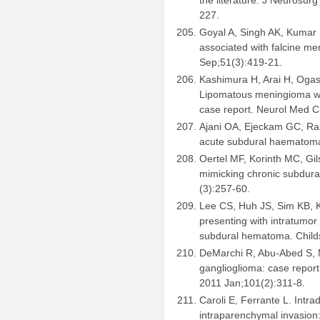
227.
Goyal A, Singh AK, Kumar
associated with falcine me
Sep;51(3):419-21.
Kashimura H, Arai H, Oga
Lipomatous meningioma wi
case report. Neurol Med C
Ajani OA, Ejeckam GC, Ra
acute subdural haematoma
Oertel MF, Korinth MC, Gi
mimicking chronic subdur
(3):257-60.
Lee CS, Huh JS, Sim KB, K
presenting with intratumo
subdural hematoma. Childs
DeMarchi R, Abu-Abed S, 
ganglioglioma: case report
2011 Jan;101(2):311-8.
Caroli E, Ferrante L. Intra
intraparenchymal invasion: