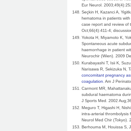
Eur Neurol. 2003;49(4):25
Seçkin H, Kazanci A, Yigit
hematoma in patients with
case report and review of 
Oct;66(4):411-4; discussio
Yokota H, Miyamoto K, Yo
Spontaneous acute subdur
haemorrhage in patient wi
Neurochir (Wien). 2009 D
Kurabayashi T, Isii K, Suz
Narisawa R, Sekizuka N, 
concomitant pregnancy ass
coagulation.
Am J Perinatol
Carmont MR, Mahattanakul W
subdural haematoma during
J Sports Med. 2002 Aug;36
Meguro T, Higashi H, Nish
intra-arterial thrombolysis
Neurol Med Chir (Tokyo). 
Berhouma M, Houissa S, J