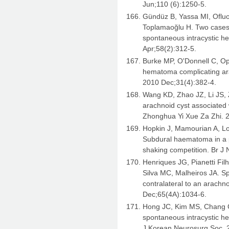
Jun;110 (6):1250-5.
Gündüz B, Yassa MI, Ofluoğ
Toplamaoğlu H. Two cases 
spontaneous intracystic h
Apr;58(2):312-5.
Burke MP, O'Donnell C, O
hematoma complicating ara
2010 Dec;31(4):382-4.
Wang KD, Zhao JZ, Li JS, Z
arachnoid cyst associated
Zhonghua Yi Xue Za Zhi. 
Hopkin J, Mamourian A, Lo
Subdural haematoma in a p
shaking competition. Br J 
Henriques JG, Pianetti Fi
Silva MC, Malheiros JA. 
contralateral to an arachn
Dec;65(4A):1034-6.
Hong JC, Kim MS, Chang C
spontaneous intracystic 
J Korean Neurosurg Soc. 