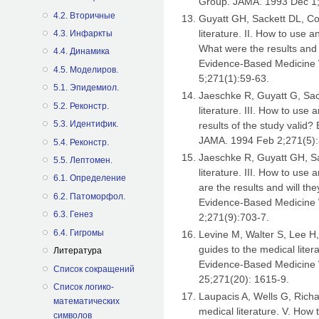
Group. JAMA. 1993 Dec 1
4.2. Вторичные
Guyatt GH, Sackett DL, Co
literature. II. How to use a
4.3. Инфаркты
What were the results and 
4.4. Динамика
Evidence-Based Medicine
4.5. Mоделиров.
5;271(1):59-63.
5.1. Эпидемиол.
Jaeschke R, Guyatt G, Sac
5.2. Реконстр.
literature. III. How to use 
5.3. Идентифик.
results of the study vali
JAMA. 1994 Feb 2;271(5):
5.4. Реконстр.
Jaeschke R, Guyatt GH, Sa
5.5. Лептомен.
literature. III. How to use 
6.1. Определение
are the results and will th
6.2. Патоморфол.
Evidence-Based Medicine
6.3. Генез
2;271(9):703-7.
6.4. Гигромы
Levine M, Walter S, Lee H,
guides to the medical liter
Литература
Evidence-Based Medicine
Список сокращений
25;271(20): 1615-9.
Список логико-
Laupacis A, Wells G, Richa
математических
medical literature. V. How 
символов