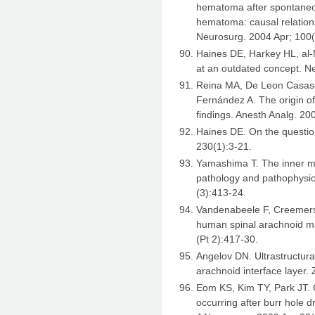
hematoma after spontaneou
hematoma: causal relation
Neurosurg. 2004 Apr; 100(
Haines DE, Harkey HL, al-
at an outdated concept. N
Reina MA, De Leon Casaso
Fernández A. The origin of
findings. Anesth Analg. 20
Haines DE. On the questio
230(1):3-21.
Yamashima T. The inner m
pathology and pathophysio
(3):413-24.
Vandenabeele F, Creemers J
human spinal arachnoid ma
(Pt 2):417-30.
Angelov DN. Ultrastructural
arachnoid interface layer.
Eom KS, Kim TY, Park JT. 
occurring after burr hole 