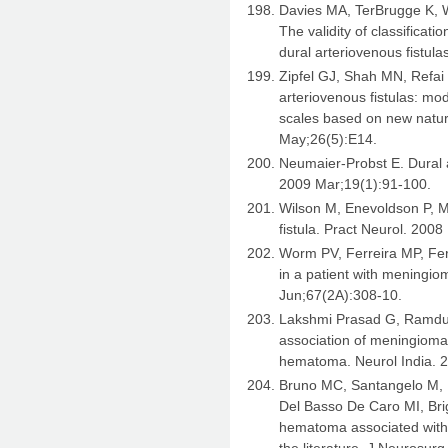
Davies MA, TerBrugge K, W
The validity of classificatio
dural arteriovenous fistul
Zipfel GJ, Shah MN, Refai
arteriovenous fistulas: mod
scales based on new natur
May;26(5):E14.
Neumaier-Probst E. Dural a
2009 Mar;19(1):91-100.
Wilson M, Enevoldson P, Me
fistula. Pract Neurol. 2008
Worm PV, Ferreira MP, Fer
in a patient with meningio
Jun;67(2A):308-10.
Lakshmi Prasad G, Ramdur
association of meningioma
hematoma. Neurol India. 
Bruno MC, Santangelo M, 
Del Basso De Caro MI, Briga
hematoma associated with
the literature. J Neurosur