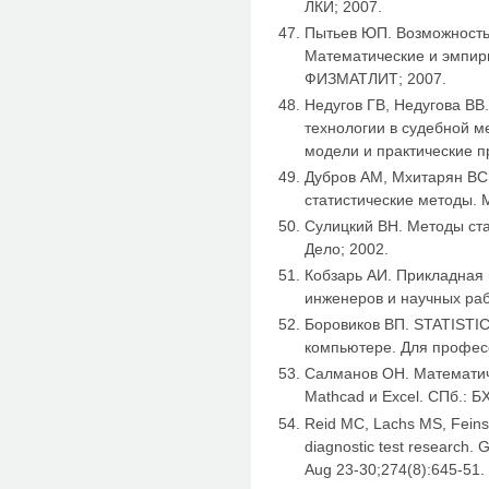
ЛКИ; 2007.
Пытьев ЮП. Возможность 
Математические и эмпир
ФИЗМАТЛИТ; 2007.
Недугов ГВ, Недугова ВВ
технологии в судебной м
модели и практические п
Дубров АМ, Мхитарян ВС
статистические методы. М
Сулицкий ВН. Методы ста
Дело; 2002.
Кобзарь АИ. Прикладная 
инженеров и научных ра
Боровиков ВП. STATISTIC
компьютере. Для професс
Салманов ОН. Математич
Mathcad и Excel. СПб.: Б
Reid MC, Lachs MS, Feinst
diagnostic test research. G
Aug 23-30;274(8):645-51.