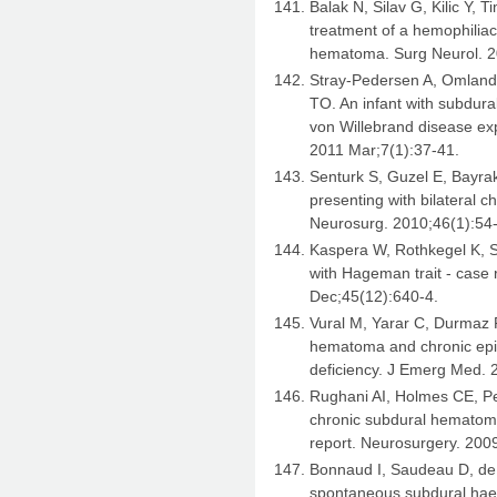
Balak N, Silav G, Kilic Y, T
treatment of a hemophiliac
hematoma. Surg Neurol. 2
Stray-Pedersen A, Omland
TO. An infant with subdur
von Willebrand disease exp
2011 Mar;7(1):37-41.
Senturk S, Guzel E, Bayrak
presenting with bilateral 
Neurosurg. 2010;46(1):54-
Kaspera W, Rothkegel K, S
with Hageman trait - case 
Dec;45(12):640-4.
Vural M, Yarar C, Durmaz
hematoma and chronic epid
deficiency. J Emerg Med. 
Rughani AI, Holmes CE, Pe
chronic subdural hematoma
report. Neurosurgery. 200
Bonnaud I, Saudeau D, de T
spontaneous subdural hae