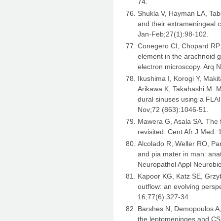
74.
Shukla V, Hayman LA, Taber
and their extrameningeal 
Jan-Feb;27(1):98-102.
Conegero CI, Chopard RP. T
element in the arachnoid 
electron microscopy. Arq 
Ikushima I, Korogi Y, Ma
Arikawa K, Takahashi M. MR
dural sinuses using a FLA
Nov;72 (863):1046-51.
Mawera G, Asala SA. The fu
revisited. Cent Afr J Med.
Alcolado R, Weller RO, Par
and pia mater in man: anat
Neuropathol Appl Neurobio
Kapoor KG, Katz SE, Grzy
outflow: an evolving persp
16;77(6):327-34.
Barshes N, Demopoulos A,
the leptomeninges and CS