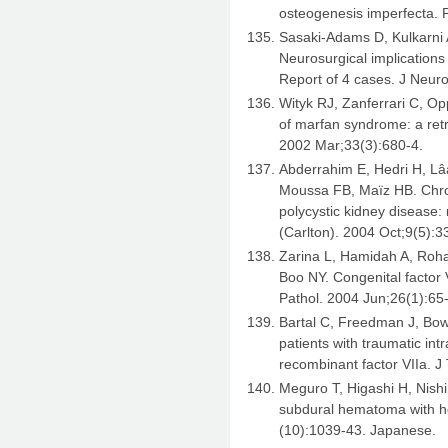
osteogenesis imperfecta. 
Sasaki-Adams D, Kulkarni A
Neurosurgical implications
Report of 4 cases. J Neur
Wityk RJ, Zanferrari C, O
of marfan syndrome: a retr
2002 Mar;33(3):680-4.
Abderrahim E, Hedri H, Lâa
Moussa FB, Maїz HB. Chr
polycystic kidney disease:
(Carlton). 2004 Oct;9(5):3
Zarina L, Hamidah A, Roha
Boo NY. Congenital factor V
Pathol. 2004 Jun;26(1):65
Bartal C, Freedman J, Bo
patients with traumatic intr
recombinant factor VIIa. 
Meguro T, Higashi H, Nishi
subdural hematoma with he
(10):1039-43. Japanese.