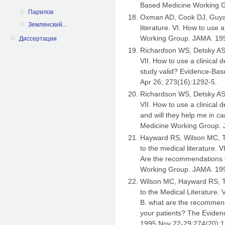
Based Medicine Working G
Парилов
Oxman AD, Cook DJ, Guyat
Землянский...
literature. VI. How to use
Working Group. JAMA. 199
Диссертации
Richardson WS, Detsky AS. 
VII. How to use a clinical d
study valid? Evidence-Ba
Apr 26; 273(16):1292-5.
Richardson WS, Detsky AS. 
VII. How to use a clinical 
and will they help me in c
Medicine Working Group. 
Hayward RS, Wilson MC, T
to the medical literature. V
Are the recommendations 
Working Group. JAMA. 199
Wilson MC, Hayward RS, T
to the Medical Literature. V
B. what are the recommenda
your patients? The Evide
1995 Nov 22-29;274(20):1