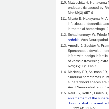
Matsushita H, Hanayama N
endocarditis caused by R
Mar;89(3):957-9.
Miyata E, Nakayama M, Ama
infectious endocarditis-as
intracranial hemorrhage. 
Schachenmayr W, Friede 
arthritis.
Acta Neuropathol.
Amodio J, Spektor V, Pram
Spontaneous development 
infant with benign infanti
of vessels traversing extra
Nov;35(11):1113-7.
McNeely PD, Atkinson JD,
Subdural hematomas in inf
subarachnoid spaces are 
Am J Neuroradiol. 2006 S
Raul JS, Roth S, Ludes B, 
enlargement of the subarac
during a shaking event: a f
Jul;122 (4):337-40.