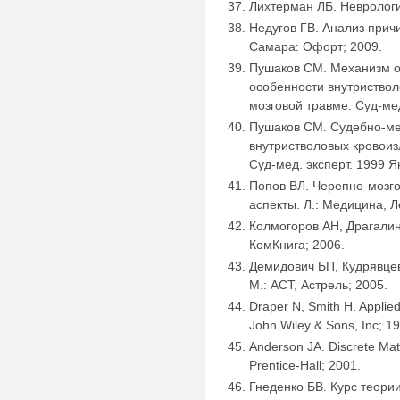
Лихтерман ЛБ. Неврологи
Недугов ГВ. Анализ прич
Самара: Офорт; 2009.
Пушаков СМ. Механизм о
особенности внутриствол
мозговой травме. Суд-мед
Пушаков СМ. Судебно-м
внутристволовых кровоиз
Суд-мед. эксперт. 1999 Я
Попов ВЛ. Черепно-мозг
аспекты. Л.: Медицина, Л
Колмогоров АН, Драгалин 
КомКнига; 2006.
Демидович БП, Кудрявцев
М.: АСТ, Астрель; 2005.
Draper N, Smith H. Applie
John Wiley & Sons, Inc; 1
Anderson JA. Discrete Mat
Prentice-Hall; 2001.
Гнеденко БВ. Курс теории