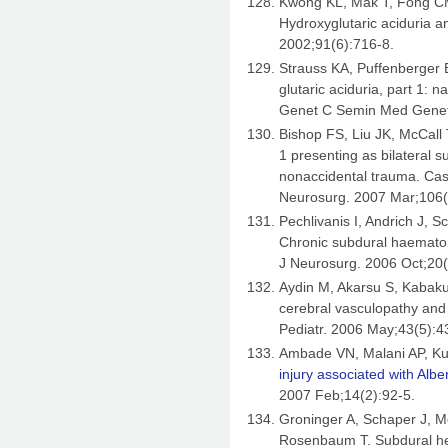
Kwong KL, Mak T, Fong C
Hydroxyglutaric aciduria 
2002;91(6):716-8.
Strauss KA, Puffenberger
glutaric aciduria, part 1: 
Genet C Semin Med Genet
Bishop FS, Liu JK, McCall 
1 presenting as bilateral
nonaccidental trauma. Case
Neurosurg. 2007 Mar;106(
Pechlivanis I, Andrich J, 
Chronic subdural haematom
J Neurosurg. 2006 Oct;20(
Aydin M, Akarsu S, Kabaku
cerebral vasculopathy and
Pediatr. 2006 May;43(5):4
Ambade VN, Malani AP, 
injury associated with Alb
2007 Feb;14(2):92-5.
Groninger A, Schaper J, 
Rosenbaum T. Subdural hem