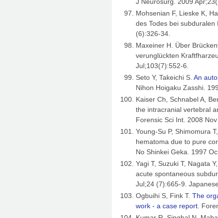
J Neurosurg. 2009 Apr;23(
Mohsenian F, Lieske K, H
des Todes bei subduralen
(6):326-34.
Maxeiner H. Über Brückenv
verunglückten Kraftfharzeu
Jul;103(7):552-6.
Seto Y, Takeichi S.
An auto
Nihon Hoigaku Zasshi. 199
Kaiser Ch, Schnabel A, Ber
the intracranial vertebral a
Forensic Sci Int. 2008 Nov
Young-Su P, Shimomura T, 
hematoma due to pure cortic
No Shinkei Geka. 1997 Oc
Yagi T, Suzuki T, Nagata 
acute spontaneous subdur
Jul;24 (7):665-9. Japanese
Ogbuihi S, Fink T.
The orga
work - a case report.
Foren
Kumar R, Singhal N, Mahap