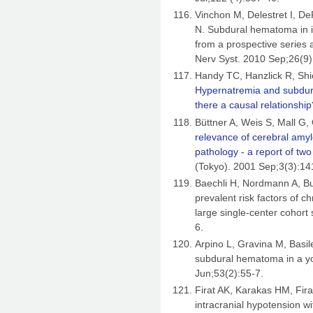
Vinchon M, Delestret I, 
N. Subdural hematoma in i
from a prospective series an
Nerv Syst. 2010 Sep;26(9)
Handy TC, Hanzlick R, Shi
Hypernatremia and subdura
there a causal relationshi
Büttner A, Weis S, Mall G
relevance of cerebral amylo
pathology - a report of two
(Tokyo). 2001 Sep;3(3):14
Baechli H, Nordmann A, B
prevalent risk factors of 
large single-center cohort
6.
Arpino L, Gravina M, Basi
subdural hematoma in a yo
Jun;53(2):55-7.
Firat AK, Karakas HM, Fi
intracranial hypotension w