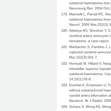
subdural haematoma due to
Neurosurg Rev. 2004 Oct;
Marinelli L, Parodi RC, Ren
subdural haematoma from 
Neurol. 2005 Mar;252(3):3
Adeleye AO, Shoshan Y, C
cerebral artery aneurysm i
hematoma: a case report. 
Marbacher S, Fandino J, 
ruptured cerebral aneurys
Mar;152(3):501-7.
Hornyak M, Hillard V, Nwa
intrasellar superior hypop
subdural haematoma. Case 
14;10(1):55-8.
Koerbel A, Ernemann U, F
without subarachnoid haem
carotid artery bifurcation
literature. Br J Radiol. 20
Suhara S, Wong AS, Wong J