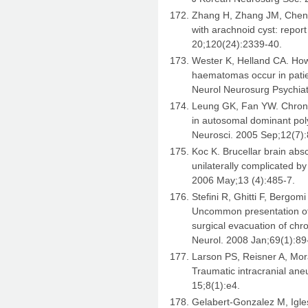
Zhang H, Zhang JM, Chen
with arachnoid cyst: repor
20;120(24):2339-40.
Wester K, Helland CA. How
haematomas occur in patien
Neurol Neurosurg Psychiat
Leung GK, Fan YW. Chroni
in autosomal dominant pol
Neurosci. 2005 Sep;12(7):
Koc K. Brucellar brain abs
unilaterally complicated b
2006 May;13 (4):485-7.
Stefini R, Ghitti F, Bergom
Uncommon presentation of 
surgical evacuation of ch
Neurol. 2008 Jan;69(1):89
Larson PS, Reisner A, Mora
Traumatic intracranial an
15;8(1):e4.
Gelabert-Gonzalez M, Igles