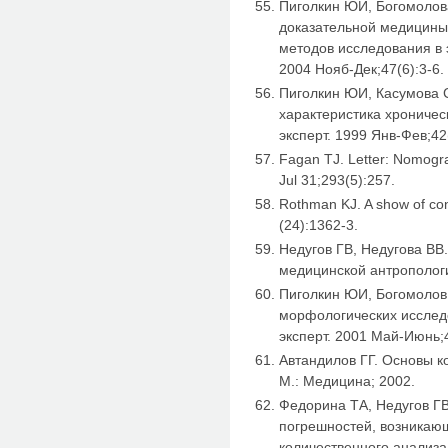
Пиголкин ЮИ, Богомолов
доказательной медицины 
методов исследования в 
2004 Нояб-Дек;47(6):3-6.
Пиголкин ЮИ, Касумова 
характеристика хроничес
эксперт. 1999 Янв-Фев;42(
Fagan TJ. Letter: Nomogr
Jul 31;293(5):257.
Rothman KJ. A show of co
(24):1362-3.
Недугов ГВ, Недугова ВВ.
медицинской антропологи
Пиголкин ЮИ, Богомолов 
морфологических исслед
эксперт. 2001 Май-Июнь;4
Автандилов ГГ. Основы к
М.: Медицина; 2002.
Федорина ТА, Недугов ГВ
погрешностей, возникаю
количественного анализа