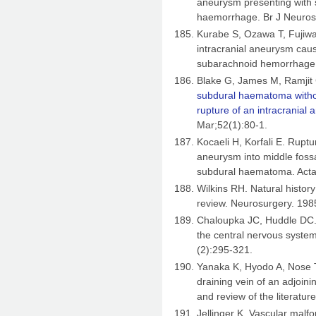
aneurysm presenting with
haemorrhage. Br J Neuros
Kurabe S, Ozawa T, Fujiwa
intracranial aneurysm cau
subarachnoid hemorrhage.
Blake G, James M, Ramjit 
subdural haematoma with
rupture of an intracranial
Mar;52(1):80-1.
Kocaeli H, Korfali E. Ruptu
aneurysm into middle foss
subdural haematoma. Acta 
Wilkins RH. Natural history
review. Neurosurgery. 198
Chaloupka JC, Huddle DC. C
the central nervous syste
(2):295-321.
Yanaka K, Hyodo A, Nose T
draining vein of an adjoin
and review of the literatu
Jellinger K. Vascular malf