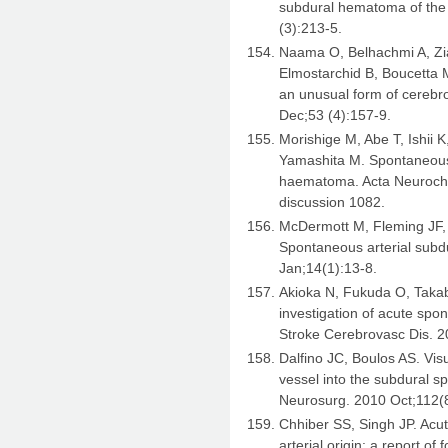
subdural hematoma of the p
(3):213-5.
Naama O, Belhachmi A, Zia
Elmostarchid B, Boucetta
an unusual form of cerebr
Dec;53 (4):157-9.
Morishige M, Abe T, Ishii 
Yamashita M. Spontaneous
haematoma. Acta Neurochi
discussion 1082.
McDermott M, Fleming JF,
Spontaneous arterial sub
Jan;14(1):13-8.
Akioka N, Fukuda O, Takab
investigation of acute sp
Stroke Cerebrovasc Dis. 
Dalfino JC, Boulos AS. Visu
vessel into the subdural s
Neurosurg. 2010 Oct;112(
Chhiber SS, Singh JP. Ac
arterial origin: a report of