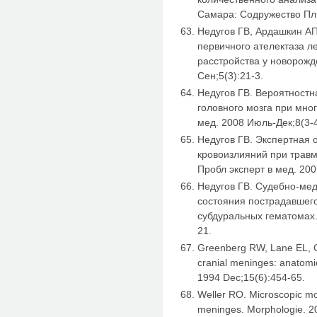
Самара: Содружество Плю
Недугов ГВ, Ардашкин А
первичного ателектаза л
расстройства у новорожд
Сен;5(3):21-3.
Недугов ГВ. Вероятностн
головного мозга при мно
мед. 2008 Июль-Дек;8(3-4
Недугов ГВ. Экспертная 
кровоизлияний при травм
Пробл эксперт в мед. 200
Недугов ГВ. Судебно-ме
состояния пострадавшег
субдуральных гематомах.
21.
Greenberg RW, Lane EL, 
cranial meninges: anatomi
1994 Dec;15(6):454-65.
Weller RO. Microscopic mo
meninges. Morphologie. 2