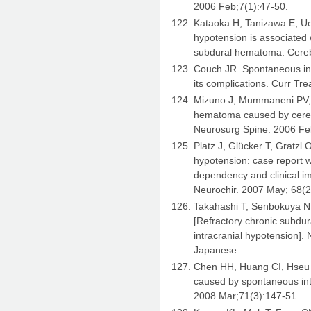
2006 Feb;7(1):47-50.
Kataoka H, Tanizawa E, Ue
hypotension is associated 
subdural hematoma. Cereb
Couch JR. Spontaneous in
its complications. Curr Tr
Mizuno J, Mummaneni PV, 
hematoma caused by cerebr
Neurosurg Spine. 2006 Fe
Platz J, Glücker T, Gratzl
hypotension: case report 
dependency and clinical i
Neurochir. 2007 May; 68(2
Takahashi T, Senbokuya N, 
[Refractory chronic subd
intracranial hypotension]
Japanese.
Chen HH, Huang CI, Hseu S
caused by spontaneous int
2008 Mar;71(3):147-51.