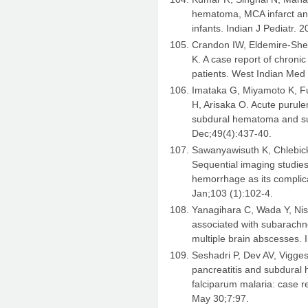
hematoma, MCA infarct and 
infants. Indian J Pediatr.
Crandon IW, Eldemire-She
K. A case report of chroni
patients. West Indian Med
Imataka G, Miyamoto K, Fu
H, Arisaka O. Acute purule
subdural hematoma and su
Dec;49(4):437-40.
Sawanyawisuth K, Chlebicki
Sequential imaging studies
hemorrhage as its complic
Jan;103 (1):102-4.
Yanagihara C, Wada Y, Nish
associated with subarach
multiple brain abscesses.
Seshadri P, Dev AV, Vigge
pancreatitis and subdural
falciparum malaria: case re
May 30;7:97.