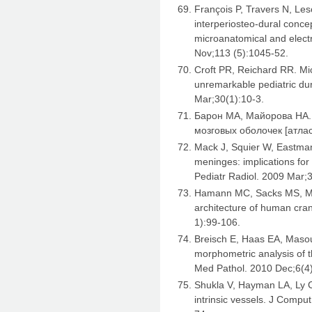
François P, Travers N, Les
interperiosteo-dural conce
microanatomical and elect
Nov;113 (5):1045-52.
Croft PR, Reichard RR. Mi
unremarkable pediatric du
Mar;30(1):10-3.
Барон МА, Майорова НА
мозговых оболочек [атлас
Mack J, Squier W, Eastma
meninges: implications for
Pediatr Radiol. 2009 Mar;
Hamann MC, Sacks MS, Malin
architecture of human cran
1):99-106.
Breisch E, Haas EA, Maso
morphometric analysis of t
Med Pathol. 2010 Dec;6(4
Shukla V, Hayman LA, Ly C,
intrinsic vessels. J Comp