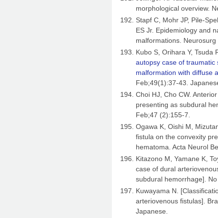
morphological overview. N
Stapf C, Mohr JP, Pile-Sp
ES Jr. Epidemiology and na
malformations. Neurosurg
Kubo S, Orihara Y, Tsuda
autopsy case of traumatic
malformation with diffuse a
Feb;49(1):37-43. Japanes
Choi HJ, Cho CW. Anterior 
presenting as subdural h
Feb;47 (2):155-7.
Ogawa K, Oishi M, Mizutani
fistula on the convexity p
hematoma. Acta Neurol Be
Kitazono M, Yamane K, Toy
case of dural arteriovenous
subdural hemorrhage]. No
Kuwayama N. [Classificatio
arteriovenous fistulas]. B
Japanese.