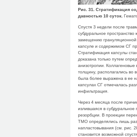
Рис. 31. Стратификация с
давностью 10 суток.
Гемато
Спустя 3 недели после трав
субдуральное пространство 
замещению грануляционной т
капсуле и содержимом СГ п
Стратификация капсулы стан
доказана только путем опре
анизотропии. Коллагеновые
толщину, располагались во в
была более выражена в ее н
капсулах СГ отмечалась раз
инфильтрация.
Через 4 месяца после причи
излившаяся в субдуральное 
резорбции. В проекции пере
ТМО определялись лишь ра
напластовывания (см. рис. 2
становится возможной спустя