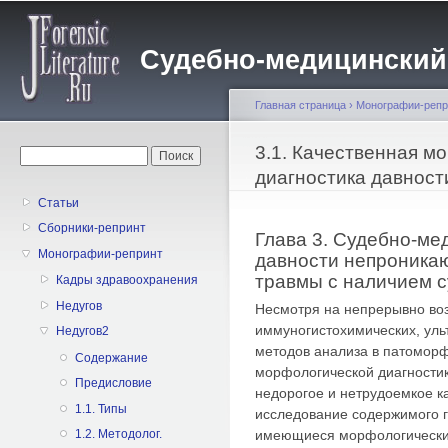
Пе
о
Судебно-медицинский жу
с
Главная страница
›
Монографии-репр
Вы здесь
3.1. Качественная м
Форма поиска
Поиск
диагностика давност
Статьи
Сборники-репринт
Глава 3. Судебно-ме
Монографии-репринт
давности непроника
травмы с наличием 
Кадры здравоохранения
Недугов
Несмотря на непрерывно во
иммуногистохимических, уль
Недугов2
методов анализа в патомор
Содержание
морфологической диагностик
Предисловие
недорогое и нетрудоемкое к
1.1. Типы
исследование содержимого 
имеющиеся морфологические
1.2. Методолог.