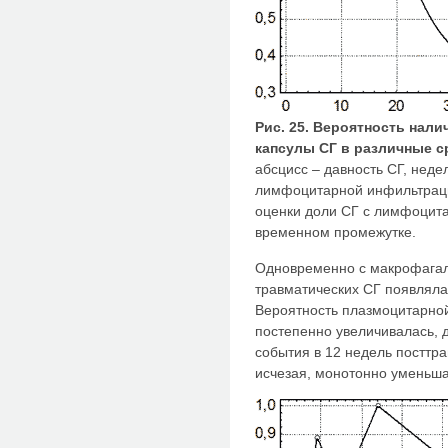
Рис. 25. Вероятность на
капсулы СГ в различные с
абсцисс – давность СГ, неде
лимфоцитарной инфильтраци
оценки доли СГ с лимфоцит
временном промежутке.
Одновременно с макрофагал
травматических СГ появлял
Вероятность плазмоцитарно
постепенно увеличивалась, 
события в 12 недель посттра
исчезая, монотонно уменьшал