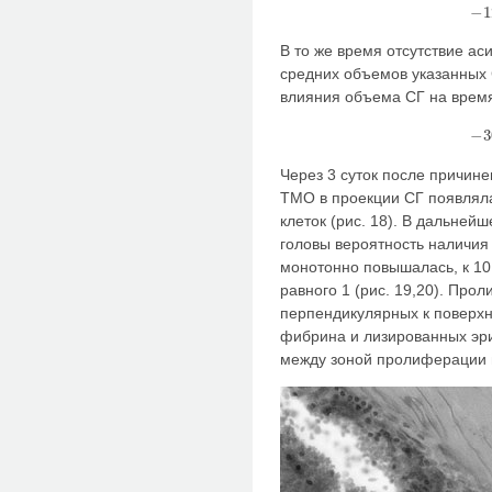
−
1
В то же время отсутствие а
средних объемов указанных 
влияния объема СГ на время
−
3
Через 3 суток после причин
ТМО в проекции СГ появлял
клеток (рис. 18). В дальней
головы вероятность наличия
монотонно повышалась, к 10
равного 1 (рис. 19,20). Про
перпендикулярных к поверхн
фибрина и лизированных эри
между зоной пролиферации 