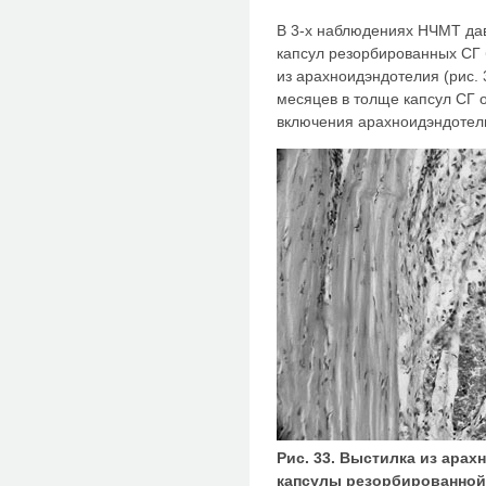
В 3-х наблюдениях НЧМТ дав
капсул резорбированных СГ
из арахноидэндотелия (рис. 
месяцев в толще капсул СГ
включения арахноидэндотели
Рис. 33. Выстилка из ара
капсулы резорбированной 