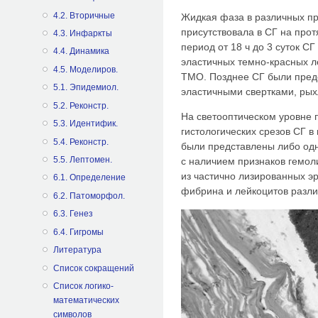
4.2. Вторичные
Жидкая фаза в различных п
присутствовала в СГ на про
4.3. Инфаркты
период от 18 ч до 3 суток С
4.4. Динамика
эластичных темно-красных л
4.5. Mоделиров.
ТМО. Позднее СГ были пред
5.1. Эпидемиол.
эластичными свертками, ры
5.2. Реконстр.
На светооптическом уровне 
5.3. Идентифик.
гистологических срезов СГ 
5.4. Реконстр.
были представлены либо од
5.5. Лептомен.
с наличием признаков гемол
из частично лизированных э
6.1. Определение
фибрина и лейкоцитов различ
6.2. Патоморфол.
6.3. Генез
6.4. Гигромы
Литература
Список сокращений
Список логико-
математических
символов