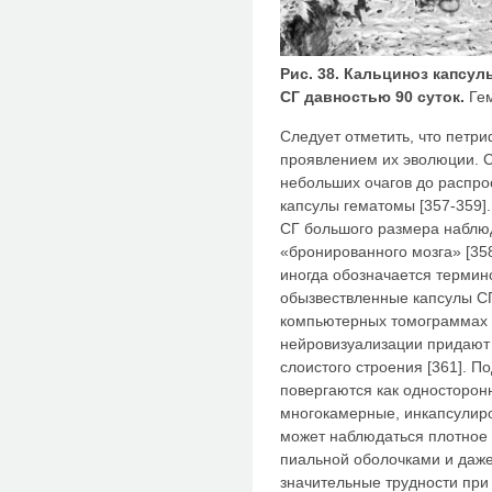
Рис. 38. Кальциноз капсу
СГ давностью 90 суток.
Гем
Следует отметить, что петр
проявлением их эволюции. С
небольших очагов до распро
капсулы гематомы [357-359]
СГ большого размера наблю
«бронированного мозга» [35
иногда обозначается термин
обызвествленные капсулы СГ
компьютерных томограммах 
нейровизуализации придают
слоистого строения [361]. 
повергаются как односторонн
многокамерные, инкапсулиро
может наблюдаться плотное 
пиальной оболочками и даже
значительные трудности при