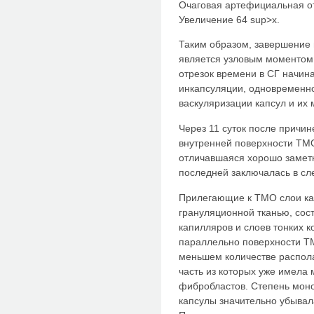
Очаговая артефициальная от
Увеличение 64 sup>х.
Таким образом, завершение 
является узловым моментом 
отрезок времени в СГ начин
инкапсуляции, одновременно
васкуляризации капсул и их
Через 11 суток после причи
внутренней поверхности ТМ
отличавшаяся хорошо замет
последней заключалась в с
Прилегающие к ТМО слои к
грануляционной тканью, со
капилляров и слоев тонких 
параллельно поверхности Т
меньшем количестве распола
часть из которых уже имела
фибробластов. Степень мон
капсулы значительно убывал