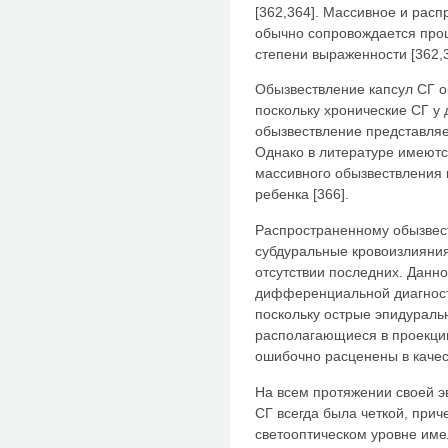
[362,364]. Массивное и рас
обычно сопровождается про
степени выраженности [362,3
Обызвествление капсул СГ о
поскольку хронические СГ у 
обызвествление представляе
Однако в литературе имеют
массивного обызвествления 
ребенка [366].
Распространенному обызвест
субдуральные кровоизлияния
отсутствии последних. Данно
дифференциальной диагност
поскольку острые эпидураль
располагающиеся в проекции
ошибочно расценены в качест
На всем протяжении своей 
СГ всегда была четкой, прич
светооптическом уровне им