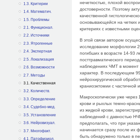
нечеткостью, плохой воспро
1.3. Критерии
достоверности. Поэтому акт
1.4. Математич.
качественной гистологическ
1.5. Проблемы
основывающейся на четких 
2.1. Функционал.
критериях с известными оце
2.2. Источники
В этой связи автором осуще
2.3. Ятрогенные
исследование морфологии 20
2.4. Экспертная
погибших в возрасте 14-93 л
посттравматического периода
2.5. Локализация
наблюдениях ЧМТ в момент
2.6. Возможности
характер. В последующем 99
2.7. Методы
нейрохирургической обработ
3.1. Качественная
краниоэктомии с частичной 
3.2. Количеств.
Макроскопически уже через 
3.3. Определение
крови и рыхлых темно-красны
3.4. Судебно-мед.
из жидкой крови, зарегистри
3.5. Установление
наблюдений с давностью НЧ
предполагать, что при указ
3.6. Нейровизуал.
начинается сразу после их ф
3.7. Многофакт.
быть обнаружено только в пе
4.1. Патофизиол.