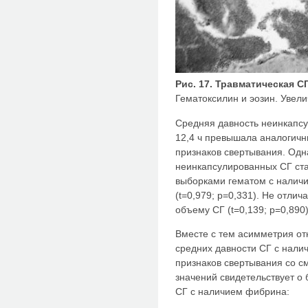
Рис. 17. Травматическая С
Гематоксилин и эозин. Увели
Средняя давность неинкапс
12,4 ч превышала аналогичн
признаков свертывания. Одн
неинкапсулированных СГ ста
выборками гематом с налич
(t=0,979; p=0,331). Не отли
объему СГ (t=0,139; p=0,890)
Вместе с тем асимметрия от
средних давности СГ с нали
признаков свертывания со 
значений свидетельствует о
СГ с наличием фибрина: