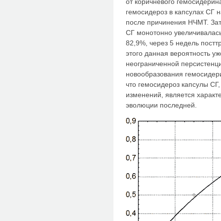
от коричневого гемосидерин
гемосидероз в капсулах СГ н
после причинения НЧМТ. Зат
СГ монотонно увеличивалась
82,9%, через 5 недель постт
этого данная вероятность у
неограниченной персистенци
новообразования гемосидери
что гемосидероз капсулы СГ,
изменений, является харак
эволюции последней.