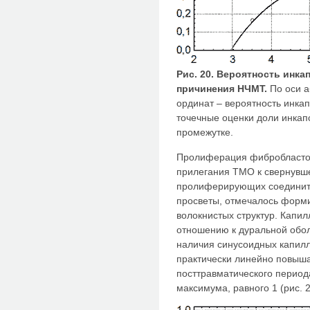
Рис. 20. Вероятность инка
причинения НЧМТ.
По оси аб
ординат – вероятность инка
точечные оценки доли инка
промежутке.
Пролиферация фибробластов
прилегания ТМО к свернувшей
пролиферирующих соедините
просветы, отмечалось форм
волокнистых структур. Капи
отношению к дуральной оболо
наличия синусоидных капилля
практически линейно повыша
посттравматического периода
максимума, равного 1 (рис. 2