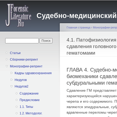
Пе
о
Судебно-медицинский жу
с
Главная страница
›
Монографии-репр
Вы здесь
4.1. Патофизиология
Форма поиска
Поиск
сдавления головного
гематомами
Статьи
Сборники-репринт
Монографии-репринт
ГЛАВА 4. Судебно-м
Кадры здравоохранения
биомеханики сдавле
Недугов
субдуральными гем
Недугов2
Сдавление ГМ представляет 
Содержание
характеризующийся наруше
Предисловие
черепа и его содержимого.
являются эпидуральные, суб
1.1. Типы
вдавленные переломы черепа
1.2. Методолог.