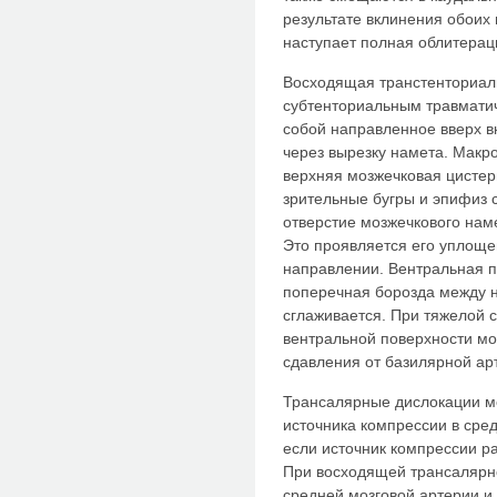
результате вклинения обоих
наступает полная облитерац
Восходящая транстенториаль
субтенториальным травмати
собой направленное вверх в
через вырезку намета. Макр
верхняя мозжечковая цистер
зрительные бугры и эпифиз 
отверстие мозжечкового нам
Это проявляется его уплощ
направлении. Вентральная п
поперечная борозда между 
сглаживается. При тяжелой 
вентральной поверхности мо
сдавления от базилярной ар
Трансалярные дислокации м
источника компрессии в сре
если источник компрессии р
При восходящей трансалярн
средней мозговой артерии и