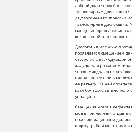
лобной доли через большое 
трансалярные дислокации я
двусторонней компрессии мо
трансалярные дислокации. 
смещения проявляются нали
клиновидной кости на соотв
Дислокация мозжечка в зат
проявляется смещением дан
отверстие с последующей ег
желудочка и развитием гид
червя, миндалины и двубрю
нижняя поверхность мозжечк
ее рельеф. На ней определя
края большого затылочного 
уплощена.
Смещения мозга в дефекты 
мозга при наличии открытых
послеоперационных дефекто
форму гриба и может иметь 