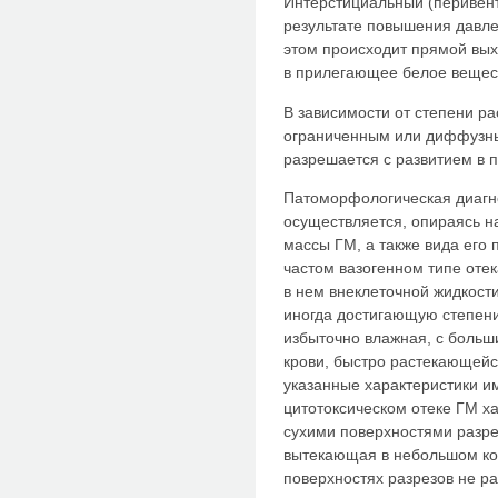
Интерстициальный (перивент
результате повышения давле
этом происходит прямой вых
в прилегающее белое вещест
В зависимости от степени р
ограниченным или диффузны
разрешается с развитием в 
Патоморфологическая диагно
осуществляется, опираясь н
массы ГМ, а также вида его 
частом вазогенном типе оте
в нем внеклеточной жидкост
иногда достигающую степени
избыточно влажная, с больш
крови, быстро растекающейс
указанные характеристики и
цитотоксическом отеке ГМ ха
сухими поверхностями разрез
вытекающая в небольшом кол
поверхностях разрезов не ра