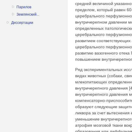
средней величиной указанно
Парилов
пределом, который равен 60-
Землянский...
церебрального перфузионно
внутричерепном давлении мо
Диссертации
определенных патологически
церебрального перфузионно
развитием соответствующих
церебрального перфузионног
развитию вазогенного отек
повышением внутричерепного
Ряд экспериментальных исс
видах животных (собаки, сви
млекопитающих определенно
внутричерепного давления [
внутричерепного давления м
компенсаторно-приспособите
образуют следующие защитн
ликвора за счет вытеснения е
уменьшение внутричерепного
атрофия мозговой ткани вокр
образования или диффузная