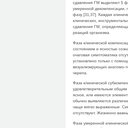
сдавления ГМ выделяют 5 фа
умеренной декомпенсации, 
фазу [31,37]. Каждая клинич
клинических, инструменталь
сдавления ГМ, определяющи
реакций организма.
Фаза клинической компенса
состоянием и ясностью созн
очаговая симптоматика отсут
установлено только с помощ
визуализирующих анатомо-т
черепа.
Фаза клинической субкомпен
удовлетворительным общим 
ясное, или имеются элемен
обычно выявляются различн
чаще мягко выраженные. Си
отсутствуют. Жизненно важн
Фаза умеренной клиническо