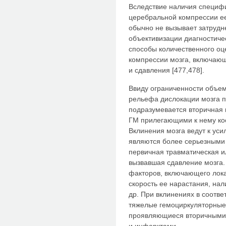
Вследствие наличия специф
церебральной компрессии ее
обычно не вызывает затрудн
объективизации диагностич
способы количественного о
компрессии мозга, включаю
и сдавления [477,478].
Ввиду ограниченности объем
рельефа дислокации мозга п
подразумевается вторичная 
ГМ прилегающими к нему ко
Вклинения мозга ведут к уси
являются более серьезными
первичная травматическая и
вызвавшая сдавление мозга.
факторов, включающего лок
скорость ее нарастания, на
др. При вклинениях в соотв
тяжелые гемоциркуляторные
проявляющиеся вторичными
и инфарктами.