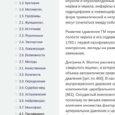
опухоли и опухолеподобные 
1.3. Критерии
нервов и черепа, инфаркты 
1.4. Математич.
гидроцефалия и пневмоцефа
1.5. Проблемы
форм травматической и нет
могут сочетаться между собо
2.1. Функционал.
2.2. Источники
Развитие сдавления ГМ опр
2.3. Ятрогенные
полости черепа и его содер
1783 г. первой патофизиоло
2.4. Экспертная
компрессии, взгляды на раз
2.5. Локализация
изменения.
2.6. Возможности
2.7. Методы
Доктрина А. Monroe рассмат
«закрытого ящика», в котор
3.1. Качественная
объема автоматически прив
3.2. Количеств.
давления [цит. по 460]. В н
3.3. Определение
внутричерепного давления 
3.4. Судебно-мед.
компонентов: церебральног
[461]. Сосудистый компонент
3.5. Установление
поскольку он весьма изменчи
3.6. Нейровизуал.
влиянием множества фактор
3.7. Многофакт.
артериальное давление и це
4.1. Патофизиол.