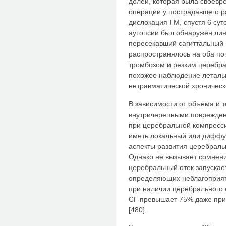
долей, которая была своевр
операции у пострадавшего р
дислокация ГМ, спустя 6 сут
аутопсии был обнаружен лин
пересекавший сагиттальный
распространялось на оба п
тромбозом и резким церебра
похожее наблюдение летальн
нетравматической хроническо
В зависимости от объема и 
внутричерепными поврежден
при церебральной компрессии
иметь локальный или диффуз
аспекты развития церебраль
Однако не вызывает сомнений
церебральный отек запускае
определяющих неблагоприятн
при наличии церебрального 
СГ превышает 75% даже при
[480].