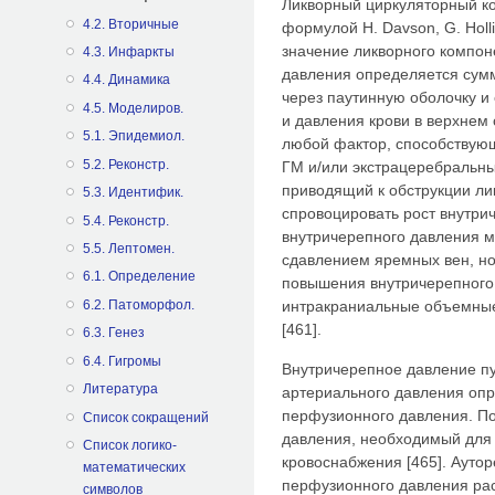
Ликворный циркуляторный к
4.2. Вторичные
формулой H. Davson, G. Holli
значение ликворного компон
4.3. Инфаркты
давления определяется сумм
4.4. Динамика
через паутинную оболочку и
4.5. Mоделиров.
и давления крови в верхнем 
5.1. Эпидемиол.
любой фактор, способствую
5.2. Реконстр.
ГМ и/или экстрацеребральны
приводящий к обструкции ли
5.3. Идентифик.
спровоцировать рост внутри
5.4. Реконстр.
внутричерепного давления м
5.5. Лептомен.
сдавлением яремных вен, н
6.1. Определение
повышения внутричерепного
6.2. Патоморфол.
интракраниальные объемные 
[461].
6.3. Генез
6.4. Гигромы
Внутричерепное давление пу
Литература
артериального давления оп
перфузионного давления. По
Список сокращений
давления, необходимый для
Список логико-
кровоснабжения [465]. Ауто
математических
перфузионного давления рас
символов