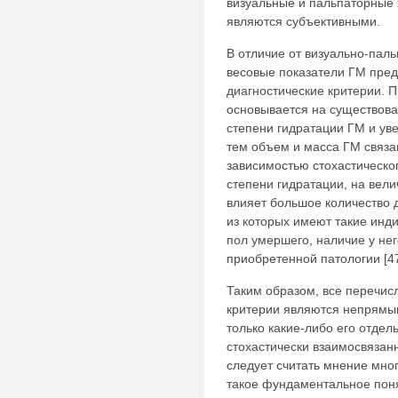
визуальные и пальпаторные 
являются субъективными.
В отличие от визуально-пал
весовые показатели ГМ пре
диагностические критерии. 
основывается на существов
степени гидратации ГМ и ув
тем объем и масса ГМ связа
зависимостью стохастическог
степени гидратации, на вел
влияет большое количество 
из которых имеют такие инди
пол умершего, наличие у не
приобретенной патологии [47
Таким образом, все перечис
критерии являются непрямы
только какие-либо его отдел
стохастически взаимосвязан
следует считать мнение мно
такое фундаментальное понят