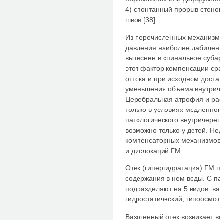
4) спонтанный прорыв стено
швов [38].
Из перечисленных механизм
давления наиболее лабилен 
вытеснен в спинальное суба
этот фактор компенсации ср
оттока и при исходном дост
уменьшения объема внутрич
Церебральная атрофия и ра
только в условиях медленно
патологического внутричере
возможно только у детей. Н
компенсаторных механизмов
и дислокаций ГМ.
Отек (гипергидратация) ГМ 
содержания в нем воды. С п
подразделяют на 5 видов: ва
гидростатический, гипоосмот
Вазогенный отек возникает 