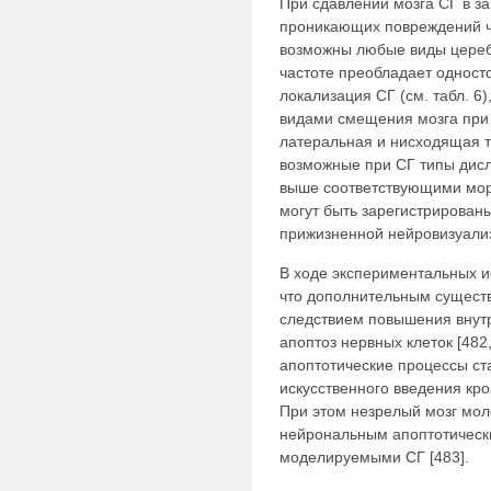
При сдавлении мозга СГ в за
проникающих повреждений ч
возможны любые виды цереб
частоте преобладает одност
локализация СГ (см. табл. 6
видами смещения мозга при
латеральная и нисходящая т
возможные при СГ типы дис
выше соответствующими мор
могут быть зарегистрированы
прижизненной нейровизуализ
В ходе экспериментальных и
что дополнительным сущест
следствием повышения внут
апоптоз нервных клеток [48
апоптотические процессы ста
искусственного введения кро
При этом незрелый мозг мол
нейрональным апоптотичес
моделируемыми СГ [483].