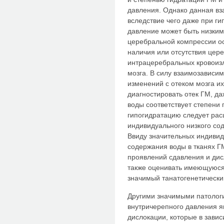
давления. Однако данная вз
вследствие чего даже при г
давление может быть низким.
церебральной компрессии о
наличия или отсутствия це
интрацеребральных кровоиз
мозга. В силу взаимозависим
изменений с отеком мозга и
диагностировать отек ГМ, д
воды соответствует степени 
гипогидратацию следует расц
индивидуального низкого со
Ввиду значительных индивид
содержания воды в тканях Г
проявлений сдавления и дис
также оценивать имеющуюся
значимый танатогенетически
Другими значимыми патолог
внутричерепного давления 
дислокации, которые в зави