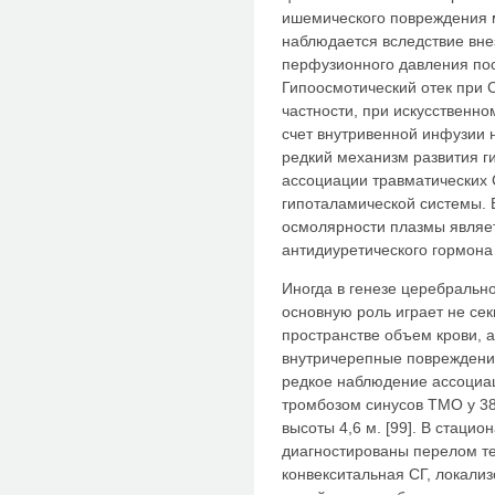
ишемического повреждения м
наблюдается вследствие вне
перфузионного давления по
Гипоосмотический отек при 
частности, при искусственн
счет внутривенной инфузии 
редкий механизм развития г
ассоциации травматических
гипоталамической системы. 
осмолярности плазмы являе
антидиуретического гормона 
Иногда в генезе церебрально
основную роль играет не се
пространстве объем крови, 
внутричерепные повреждения.
редкое наблюдение ассоциац
тромбозом синусов ТМО у 38
высоты 4,6 м. [99]. В стаци
диагностированы перелом те
конвекситальная СГ, локали