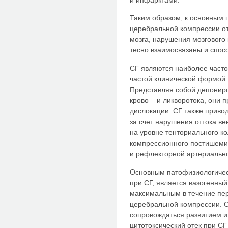
Таким образом, к основным 
церебральной компрессии от
мозга, нарушения мозгового
тесно взаимосвязаны и спосо
СГ являются наиболее часто
частой клинической формой 
Представляя собой депониро
крово – и ликворотока, они п
дислокации. СГ также приво
за счет нарушения оттока ве
на уровне тенториального ко
компрессионного постишемич
и рефлекторной артериальной
Основным патофизиологичес
при СГ, является вазогенный
максимальным в течение пер
церебральной компрессии. 
сопровождаться развитием и 
цитотоксический отек при СГ