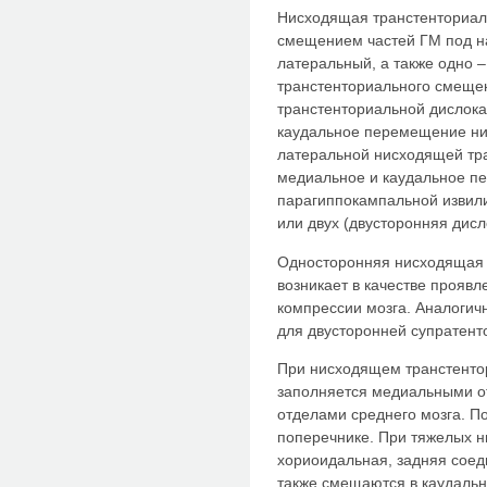
Нисходящая транстенториал
смещением частей ГМ под н
латеральный, а также одно 
транстенториального смеще
транстенториальной дислок
каудальное перемещение ниж
латеральной нисходящей тр
медиальное и каудальное п
парагиппокампальной извили
или двух (двусторонняя дисл
Односторонняя нисходящая 
возникает в качестве прояв
компрессии мозга. Аналогич
для двусторонней супратент
При нисходящем транстенто
заполняется медиальными о
отделами среднего мозга. П
поперечнике. При тяжелых 
хориоидальная, задняя соед
также смещаются в каудаль