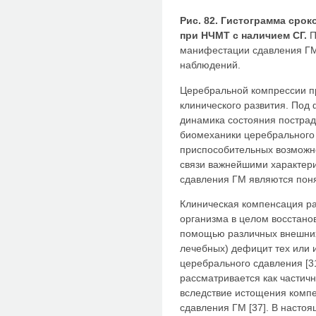
Рис. 82. Гистограмма сро
при НЧМТ с наличием СГ.
П
манифестации сдавления ГМ,
наблюдений.
Церебральной компрессии п
клинического развития. Под
динамика состояния постра
биомеханики церебрального
приспособительных возможно
связи важнейшими характери
сдавления ГМ являются пон
Клиническая компенсация ра
организма в целом восстано
помощью различных внешних 
лечебных) дефицит тех или
церебрального сдавления [3
рассматривается как частичн
вследствие истощения комп
сдавления ГМ [37]. В насто