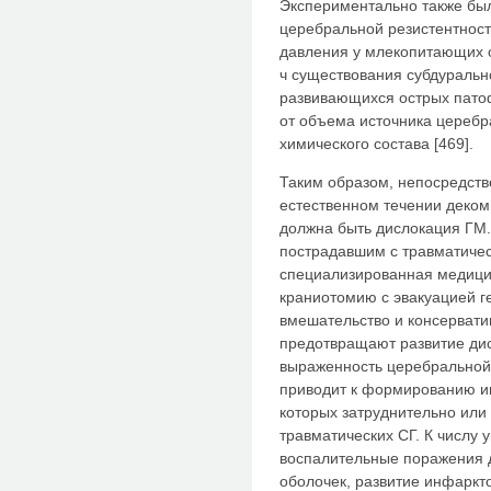
Экспериментально также был
церебральной резистентнос
давления у млекопитающих о
ч существования субдуральн
развивающихся острых пато
от объема источника церебра
химического состава [469].
Таким образом, непосредств
естественном течении деко
должна быть дислокация ГМ.
пострадавшим с травматичес
специализированная медиц
краниотомию с эвакуацией г
вмешательство и консервати
предотвращают развитие дис
выраженность церебральной 
приводит к формированию ин
которых затруднительно или
травматических СГ. К числу 
воспалительные поражения 
оболочек, развитие инфаркто