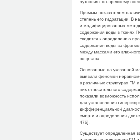
аутопсиях по-прежнему оцен
Прямым показателем наличия
степень его гидратации. В 
и модифицированных методи
содержания воды в тканях Г
сводится к определению пр
содержания воды во фрагмен
между массами его влажного 
вещества.
Основанные на указанной м
выявили феномен неравноме
в различных структурах ГМ 
них относительного содержан
показали возможность испол
для установления гипергидра
дифференциальной диагности
смерти и определения длите
476].
Существует определенная в
и степенью гидратации ГМ 