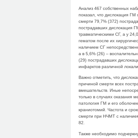
Анализ 467 собственных на
показал, что дислокация ГМ
смерти 79,7% (372) пострада
пострадавших дислокация Г
травматическими СГ, а у 24,
гематом после их хирургичес
наличием СГ непосредствен
а в 5,6% (26) – воспалитель
(29) пострадавших дислокац
инфарктов различной локали
Важно отметить, что дислок
причиной смерти всех постр
вмешательств. Иные непоср
только в случаях оказания 
патология ГМ и его оболочек
краниотомий. Частота и сро
смерти при НЧМТ с наличием
82.
Также необходимо подчеркнут