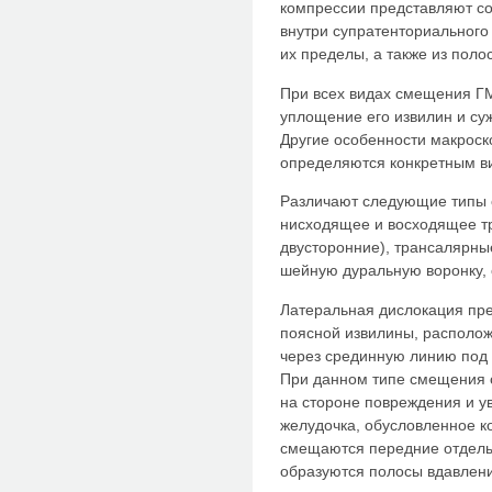
компрессии представляют с
внутри супратенториального 
их пределы, а также из поло
При всех видах смещения Г
уплощение его извилин и су
Другие особенности макроск
определяются конкретным в
Различают следующие типы 
нисходящее и восходящее тр
двусторонние), трансалярны
шейную дуральную воронку, 
Латеральная дислокация пр
поясной извилины, располож
через срединную линию под 
При данном типе смещения 
на стороне повреждения и у
желудочка, обусловленное к
смещаются передние отделы
образуются полосы вдавлени