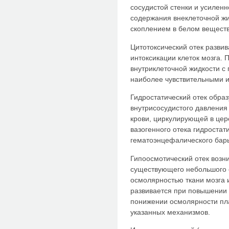
сосудистой стенки и усиле
содержания внеклеточной ж
скоплением в белом веществ
Цитотоксический отек развив
интоксикации клеток мозга. 
внутриклеточной жидкости с
наиболее чувствительными и
Гидростатический отек обра
внутрисосудистого давления
крови, циркулирующей в цер
вазогенного отека гидростат
гематоэнцефалического бар
Гипоосмотический отек возн
существующего небольшого 
осмолярностью ткани мозга 
развивается при повышении 
понижении осмолярности пл
указанных механизмов.