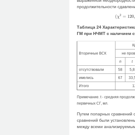
выраженной неоднородности
продолжительности сдавлен
2
(
=
120
χ
(
χ
2
=
1
Таблица 24 Характеристи
ГМ при НЧМТ с наличием 
К
Вторичные ВСК
не про
n
t
отсутствовали
58
5,8
имелись
67
33,
Итого
1
Примечание. t - средняя продолж
первичных СГ, мл.
Путем попарных сравнений 
сравнений были установлены
между всеми анализируемым