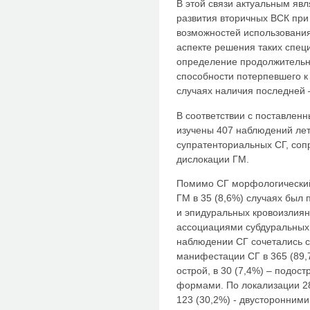
В этой связи актуальным яв
развития вторичных ВСК при
возможностей использования
аспекте решения таких спец
определение продолжительн
способности потерпевшего к
случаях наличия последней 
В соответствии с поставлен
изучены 407 наблюдений ле
супратенториальных СГ, соп
дислокации ГМ.
Помимо СГ морфологический
ГМ в 35 (8,6%) случаях был
и эпидуральных кровоизлиян
ассоциациями субдуральных 
наблюдении СГ сочетались 
манифестации СГ в 365 (89
острой, в 30 (7,4%) – подост
формами. По локализации 28
123 (30,2%) - двусторонними