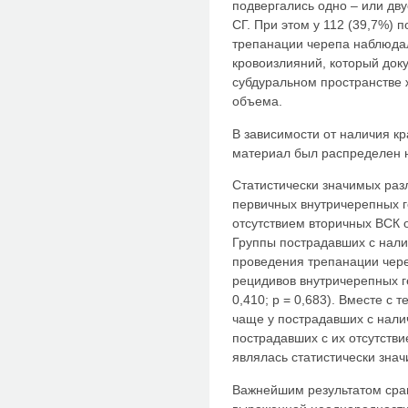
подвергались одно – или дв
СГ. При этом у 112 (39,7%)
трепанации черепа наблюда
кровоизлияний, который док
субдуральном пространстве ж
объема.
В зависимости от наличия к
материал был распределен на
Статистически значимых раз
первичных внутричерепных г
отсутствием вторичных ВСК об
Группы пострадавших с нали
проведения трепанации чере
рецидивов внутричерепных ге
0,410; р = 0,683). Вместе с
чаще у пострадавших с нали
пострадавших с их отсутстви
являлась статистически значи
Важнейшим результатом сра