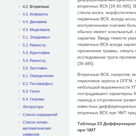
вторичных ВСК [39,40,485]. 
4.2. Вторичные
ствола мозга, морфологичес
4.3. Инфаркты
первичные ВСК, всегда ассо
4.4. Динамика
контузионными очагами бол
4.5. Mоделиров.
обычно имеют оскольчатый,
5.1. Эпидемиол.
характер. Ввиду тяжести ук
первичных ВСК всегда харак
5.2. Реконстр.
причинения травмы, смерть 
5.3. Идентифик.
исследовании трупа проявле
5.4. Реконстр.
[39,485].
5.5. Лептомен.
Вторичные ВСК, напротив, мо
6.1. Определение
переломов черепа и ОПГМ, та
6.2. Патоморфол.
небольшой выраженности УГ
6.3. Генез
пострадавшего характерны 
6.4. Гигромы
период и отсроченное развит
известных дифференциально
Литература
вторичных ВСК при ЧМТ пред
Список сокращений
Список логико-
Таблица 23 Дифференциал
математических
при ЧМТ
символов