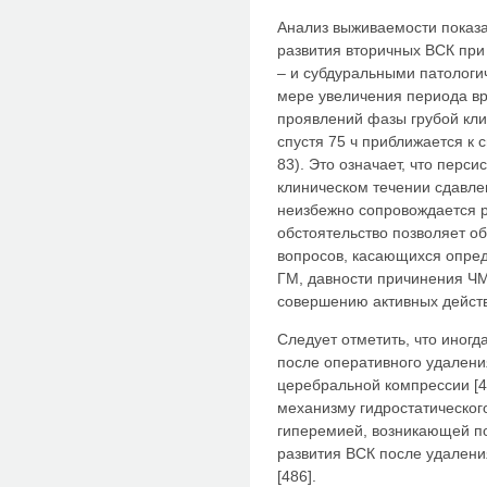
Анализ выживаемости показа
развития вторичных ВСК пр
– и субдуральными патологи
мере увеличения периода в
проявлений фазы грубой кл
спустя 75 ч приближается к 
83). Это означает, что перс
клиническом течении сдавл
неизбежно сопровождается 
обстоятельство позволяет о
вопросов, касающихся опре
ГМ, давности причинения ЧМ
совершению активных дейст
Следует отметить, что иногд
после оперативного удалени
церебральной компрессии [
механизму гидростатического
гиперемией, возникающей по
развития ВСК после удален
[486].