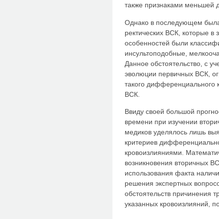
также признаками меньшей д
Однако в последующем был
ректических ВСК, которые в 
особенностей были классифи
инсультоподобные, мелкооча
Данное обстоятельство, с у
эволюции первичных ВСК, ог
такого дифференциального к
ВСК.
Ввиду своей большой прогно
времени при изучении втор
медиков уделялось лишь выя
критериев дифференциально
кровоизлияниями. Математи
возникновения вторичных ВС
использования факта наличи
решения экспертных вопросо
обстоятельств причинения т
указанных кровоизлияний, по