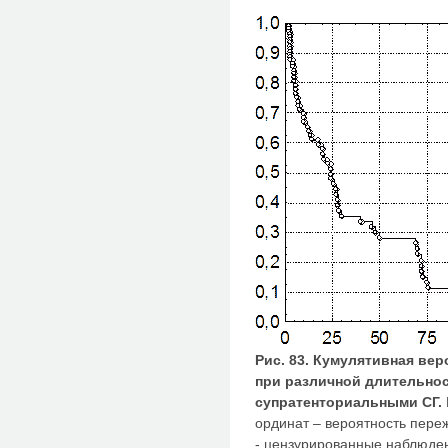
Рис. 83. Кумулятивная ве
при различной длительно
супратенториальными СГ.
ординат – вероятность переж
- цензурированные наблюде