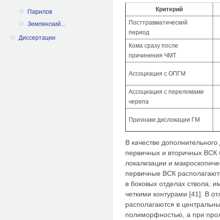
Критерий
Парилов
Посттравматический
Землянский...
период
Диссертации
Кома сразу после
причинения ЧМТ
Ассоциация с ОПГМ
Ассоциация с переломами
черепа
Признаки дислокации ГМ
В качестве дополнительног
первичных и вторичных ВСК 
локализации и макроскопиче
первичные ВСК располагают
в боковых отделах ствола, и
четкими контурами [41]. В о
располагаются в центральны
полиморфностью, а при про