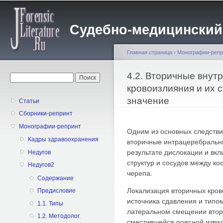
Пе
о
Судебно-медицинский жу
с
Главная страница
›
Монографии-репр
Вы здесь
4.2. Вторичные внут
Форма поиска
Поиск
кровоизлияния и их 
значение
Статьи
Сборники-репринт
Монографии-репринт
Одним из основных следстви
Кадры здравоохранения
вторичные интрацеребральн
результате дислокации и вк
Недугов
структур и сосудов между к
Недугов2
черепа.
Содержание
Локализация вторичных кро
Предисловие
источника сдавления и типом
1.1. Типы
латеральном смещении втор
1.2. Методолог.
сместившейся поясной извил