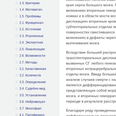
1.3. Критерии
края серпа большого мозга.
1.4. Математич.
вклинениях вторичные гемор
ножках и в области моста м
1.5. Проблемы
дислокациях вторичные кров
2.1. Функционал.
субтенториальных отделах м
2.2. Источники
поверхностях сместившихся 
2.3. Ятрогенные
вклинениях в дефекты чере
2.4. Экспертная
выпячивания мозга.
2.5. Локализация
Вследствие большей распро
2.6. Возможности
транстенториальных дислокац
2.7. Методы
вызванных СГ любого генеза
вторичных интрацеребральн
3.1. Качественная
отделы мозга. Ввиду большо
3.2. Количеств.
анализе случаев смерти с н
3.3. Определение
является дифференцировани
3.4. Судебно-мед.
представляющих собой морф
3.5. Установление
мозга, и вторичных геморра
периоде в результате расст
3.6. Нейровизуал.
3.7. Многофакт.
Благодаря ряду проведенны
4.1. Патофизиол.
дифференциально-диагности