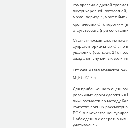
компрессии с другой травма
внутричерепной патологией,
мозга, период t
может быть 
0
хронических СГ), коротким (
отсутствовать (при сочетан
Статистический анализ наб
супратенториальных СГ, не 
удалению (см. табл. 24), по
ожидания случайных величин
Отсюда математическое ожи
M(t
)=27,7 ч.
1
Для приближенного оцениван
различные сроки сдавления 
выживаемости по методу Кап
качестве полных рассматри
ВСК, а в качестве цензуриро
Наблюдения с оперативным 
учитывались.