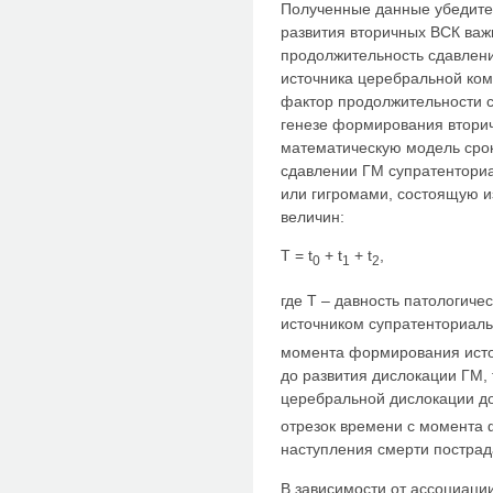
Полученные данные убедител
развития вторичных ВСК ва
продолжительность сдавлен
источника церебральной ком
фактор продолжительности 
генезе формирования втори
математическую модель сро
сдавлении ГМ супратентори
или гигромами, состоящую 
величин:
Т = t
+ t
+ t
,
0
1
2
где Т – давность патологиче
источником супратенториаль
момента формирования исто
до развития дислокации ГМ, 
церебральной дислокации д
отрезок времени с момента
наступления смерти пострад
В зависимости от ассоциаци