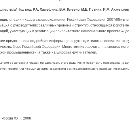
экспертиза/ Под ред.
Р.А. Хальфина, В.А. Клевно, М.Е. Путина, И.М. Ахметзян
энциклопедии «Кадры здравоохранения. Российская Федерация. 2007/08» вп
ация о руководителях различных уровней и структур, относящихся к системе
аций, участвующих в реализации приоритетного национального проекта «Здо
педии представлена подробная информация о руководителях и специалистах 
ических бюро Российской Федерации. Многотомник рассчитан на специалисто
кой промышленности, а также на широкий круг читателей.
ством об авторских правах. Ни одна часть этого издания не может быть переведена на дру
ругой форме или любыми другими средствами без предварительного разрешения владельц
 России XXI», 2008