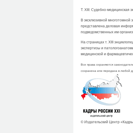
Т. XIII: Судебно-медицинская 
В эксклюзивной многотомной 
представлена деловая информ
подведомственных им организ
На страницах т. XIII энцикло
экспертизы и патологоанатом
медицинской и фармацевтичес
Все права охраняются законодатель
сохранена или передана в любой д
© Издательский Центр «Кадры