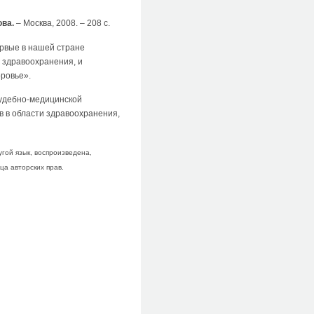
ова.
– Москва, 2008. – 208 с.
ервые в нашей стране
 здравоохранения, и
ровье».
судебно-медицинской
в в области здравоохранения,
гой язык, воспроизведена,
а авторских прав.