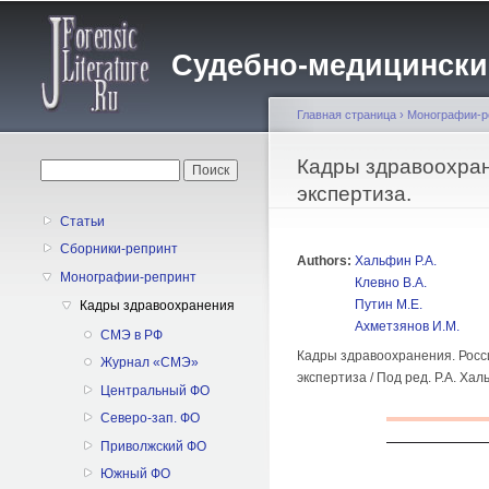
Судебно-медицинский 
Главная страница
›
Монографии-р
Вы здесь
Кадры здравоохран
Форма поиска
Поиск
экспертиза.
Статьи
Сборники-репринт
Authors:
Хальфин Р.А.
Монографии-репринт
Клевно В.А.
Путин М.Е.
Кадры здравоохранения
Ахметзянов И.М.
CMЭ в РФ
Кадры здравоохранения. Росси
Журнал «СМЭ»
экспертиза / Под ред. Р.А. Хал
Центральный ФО
Северо-зап. ФО
Приволжский ФО
Южный ФО