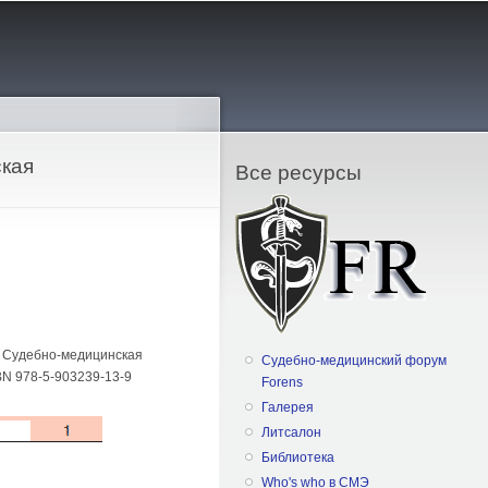
ская
Все ресурсы
I: Судебно-медицинская
Судебно-медицинский форум
SBN 978-5-903239-13-9
Forens
Галерея
Литсалон
Библиотека
Who's who в СМЭ