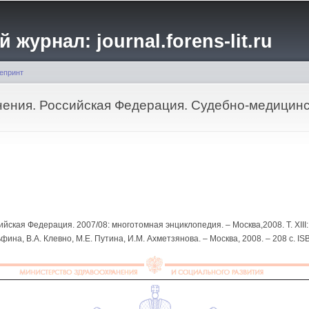
Перейти к
основному
журнал: journal.forens-lit.ru
содержанию
епринт
ения. Российская Федерация. Судебно-медицин
йская Федерация. 2007/08: многотомная энциклопедия. – Москва,2008. Т. XII
ьфина, В.А. Клевно, М.Е. Путина, И.М. Ахметзянова. – Москва, 2008. – 208 с. I