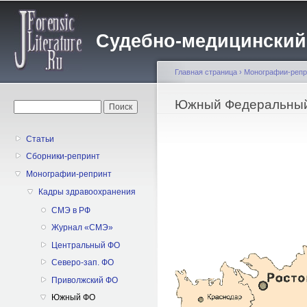
Пе
о
Судебно-медицинский жу
с
Главная страница
›
Монографии-репр
Вы здесь
Южный Федеральный
Форма поиска
Поиск
Статьи
Сборники-репринт
Монографии-репринт
Кадры здравоохранения
CMЭ в РФ
Журнал «СМЭ»
Центральный ФО
Северо-зап. ФО
Приволжский ФО
Южный ФО