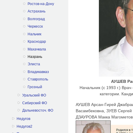
Ростов-на-Дону
Астрахань
Волгоград
Черкесск
Нальчик
Краснодар
Махачкала
Назрань
Элиста
Владикавказ
Ставрополь
АУШЕВ Ра
Грозный
Начальник (с 1993 г.) Вра
категории. Канди
Уральский ФО
Сибирский ФО
АУШЕВ Арсан-Гирей Джабр
Васамбековна, ЗУЕВ Сергей
Дальневосточ. ФО
ДЗАУРОВА Макка Магометов
Недугов
Недугов2