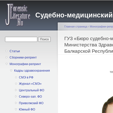
Пе
о
Судебно-медицинский жу
с
Главная страница
›
Монографии-репр
Вы здесь
ГУЗ «Бюро судебно-
Форма поиска
Поиск
Министерства Здрав
Балкарской Республи
Статьи
Сборники-репринт
Монографии-репринт
Кадры здравоохранения
те
CMЭ в РФ
Журнал «СМЭ»
Центральный ФО
Северо-зап. ФО
Приволжский ФО
Южный ФО