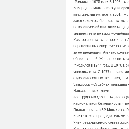
*Родился в 1975 году. В 1998 г. 
Кабардино-Балкарского университ
медицинский эксперт, с 2001 г. – 
завотделом особо сложных экспе
патологической анатомии медици
университета по курсу «судебная
Мастер спорта, вице-президент А
перспективных спортсменов. Изв
за ее пределами. Активно сочет
общественной. Женат, воспитыва
**Родился в 1944 году. В 1976 г.
университета. С 1977 г. – завот
отделом сложных экспертиз, замн
Завкурсом «Судебная медицина» 
Награжден медалями
«За трудовую доблесть», «За слу
национальной безопасности», по
Правительства КБР, Минздрава Р
КБР, РЦСМЭ. Председатель мето
Член редакционного совета журн
Мастер спорта. Женат, воспитал 