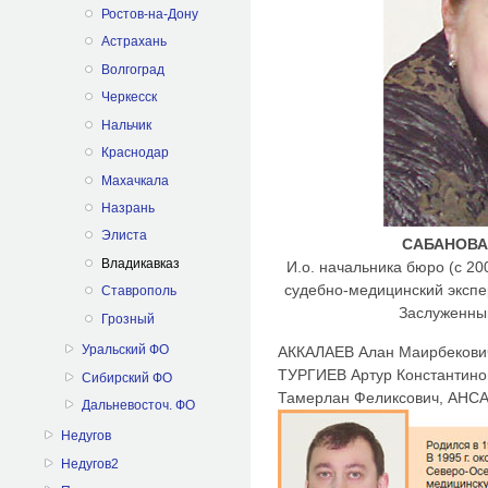
Ростов-на-Дону
Астрахань
Волгоград
Черкесск
Нальчик
Краснодар
Махачкала
Назрань
Элиста
САБАНОВА 
Владикавказ
И.о. начальника бюро (с 20
судебно-медицинский экспе
Ставрополь
Заслуженны
Грозный
Уральский ФО
АККАЛАЕВ Алан Маирбекови
ТУРГИЕВ Артур Константино
Сибирский ФО
Тамерлан Феликсович, АНСА
Дальневосточ. ФО
Недугов
Недугов2