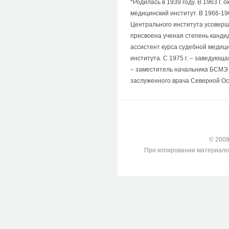
*Родилась в 1939 году. В 1963 г
медицинский институт. В 1966-19
Центрального института усовершен
присвоена ученая степень кандида
ассистент курса судебной медиц
института. С 1975 г. – заведующ
– заместитель начальника БСМЭ 
заслуженного врача Северной Осе
© 2009-
При копировании материалов с