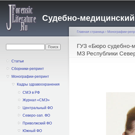
Пе
о
Судебно-медицинский жу
с
Главная страница
›
Монографии-репр
Вы здесь
ГУЗ «Бюро судебно-
Форма поиска
Поиск
МЗ Республики Севе
Статьи
Сборники-репринт
Монографии-репринт
Кадры здравоохранения
CMЭ в РФ
Журнал «СМЭ»
Центральный ФО
Северо-зап. ФО
Приволжский ФО
Южный ФО