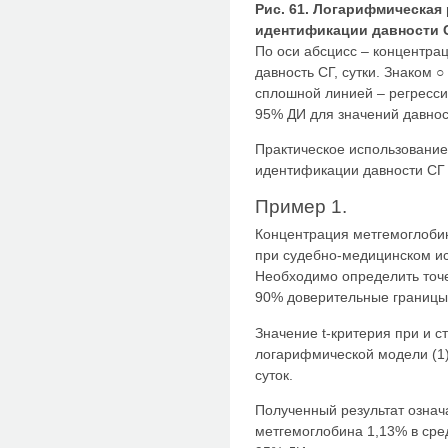
Рис. 61. Логарифмическая
идентификации давности С
По оси абсцисс – концентрац
давность СГ, сутки. Знаком
сплошной линией – регресси
95% ДИ для значений давнос
Практическое использование
идентификации давности СГ
Пример 1.
Концентрация метгемоглобин
при судебно-медицинском ис
Необходимо определить точе
90% доверительные границы
Значение t-критерия при и с
логарифмической модели (1)
суток.
Полученный результат означа
метгемоглобина 1,13% в сред