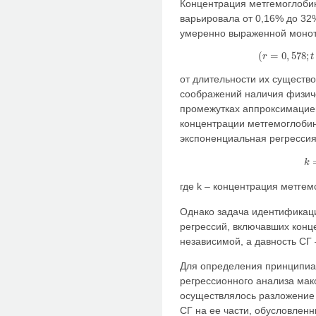
Концентрация метгемоглоби
варьировала от 0,16% до 32
умеренно выраженной монот
(
=
0
,
578
;
r
t
(
r
=
0
,
57
от длительности их существо
соображений наличия физич
промежутках аппроксимацией
концентрации метгемоглобин
экспоненциальная регрессия
k
k
где k – концентрация метгемо
Однако задача идентификац
регрессий, включавших конц
независимой, а давность СГ 
Для определения принципиа
регрессионного анализа ма
осуществлялось разложение 
СГ на ее части, обусловлен