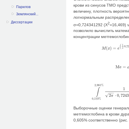
крови из синусов ТМО пред
Парилов
величину, плотность вероят
Землянский...
логнормальным распределен
Диссертации
2
σ=0,724341292 (Χ
=16,469) ν
позволило вычислить матем
концентрации метгемоглобин
(
1
0
,
7
(
)
=
M
x
e
M
(
x
)
=
e
(
1
2
0
,
724
2
M
e
=
M
e
=
e
2
,
961
%
1
∫
∫
0
,
173
%
2
,
961
%
1
2
π
⋅
0
,
−
−
√
2
⋅
0
,
7243
π
0
,
173
%
Выборочные оценки генерал
метгемоглобина в крови дур
0,605% соответственно (рис. 