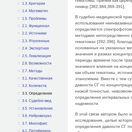
гематомы, причем как церебр
1.3. Критерии
ликвор [382,384,389-391].
1.4. Математич.
В судебно-медицинской прак
1.5. Проблемы
использования неинвазивны
2.1. Функционал.
определяется спектрофотом
2.2. Источники
методами непосредственно в
2.3. Ятрогенные
гематомах [392-396]. Благо
основанных на указанных ме
2.4. Экспертная
значения и размах концентр
2.5. Локализация
периоды времени после трав
2.6. Возможности
значимого влияния на конце
2.7. Методы
как объем гематомы, источни
3.1. Качественная
этанолемии. Вместе с тем 
давности СГ по концентраци
3.2. Количеств.
низкой точностью, невозмож
3.3. Определение
определения интервальных о
3.4. Судебно-мед.
надежности.
3.5. Установление
В этой связи автором было 
3.6. Нейровизуал.
исследование, целью которо
3.7. Многофакт.
определения давности СГ по
4.1. Патофизиол.