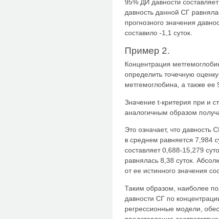
95% ДИ давности составляет 
давность данной СГ равняла
прогнозного значения давнос
составило -1,1 суток.
Пример 2.
Концентрация метгемоглобин
определить точечную оценку
метгемоглобина, а также ее
Значение t-критерия при и с
аналогичным образом получа
Это означает, что давность 
в среднем равняется 7,984 с
составляет 0,688-15,279 суто
равнялась 8,38 суток. Абсол
от ее истинного значения сос
Таким образом, наиболее по
давности СГ по концентраци
регрессионные модели, обе
представление соответствую