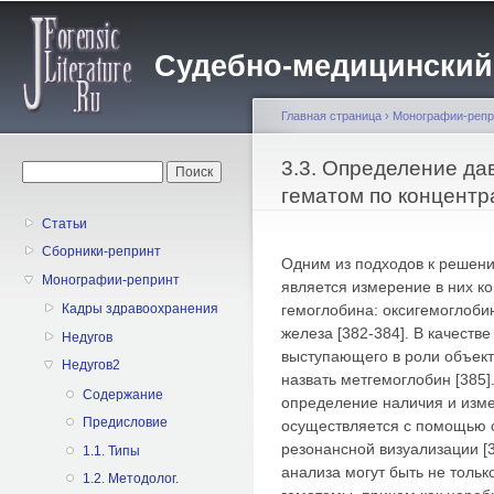
Пе
о
Судебно-медицинский жу
с
Главная страница
›
Монографии-репр
Вы здесь
3.3. Определение да
Форма поиска
Поиск
гематом по концентр
Статьи
Сборники-репринт
Одним из подходов к решен
Монографии-репринт
является измерение в них к
гемоглобина: оксигемоглоби
Кадры здравоохранения
железа [382-384]. В качестве
Недугов
выступающего в роли объект
Недугов2
назвать метгемоглобин [385
Содержание
определение наличия и изм
Предисловие
осуществляется с помощью 
резонансной визуализации [
1.1. Типы
анализа могут быть не тольк
1.2. Методолог.