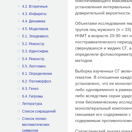
обеспечивающего максималь
4.2. Вторичные
установления интервальных 
доверительной вероятности.
4.3. Инфаркты
4.4. Динамика
Объектами исследования яви
4.5. Mоделиров.
трупов лиц мужского (n = 33)
НЧМТ в возрасте 20-90 лет н
5.1. Эпидемиол.
посттравматического период
5.2. Реконстр.
свернувшихся и жидких СГ, а
5.3. Идентифик.
определяли фотоколоримет
5.4. Реконстр.
методом.
5.5. Лептомен.
Выборка изученных СГ включ
6.1. Определение
гематом. В отношении каждо
6.2. Патоморфол.
установлено, что ее монола
6.3. Генез
либо одновременно в рамках
либо вследствие серии ударо
6.4. Гигромы
этом биохимическому исслед
Литература
монолатеральный компонент
Список сокращений
смешивая его содержимое с 
Список логико-
содержимым противоположн
математических
символов
Статистический анализ показ