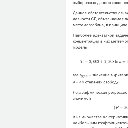
выборочных данных экспоне
Данное обстоятельство означ
давности СГ, объясняемая п
метгемоглобина, в принципе
Наиболее адекватной задаче
концентрации в них метгемо
модель
=
2
,
602
+
2
,
308
ln
±
T
k
T
=
2
,
602
+
2
,
308
ln
k
±
3
,
где t
– значение t-критер
α;44
ν = 44 степенях свободы.
Логарифмическая регрессион
значимой
(
=
3
F
(
F
=
и из множества альтернатив
наибольшим коэффициентом 