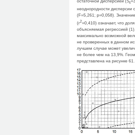
остаточной дисперсией (S
=3
ε
неоднородности дисперсии о
(F=5,261; p=0,058). Значен
2
(r
=0,410) означает, что дол
объясняемая регрессией (1),
максимально возможной вели
не проверенных в данном и
лучшем случае может увелич
не более чем на 13,9%. Гео
представлена на рисунке 61.