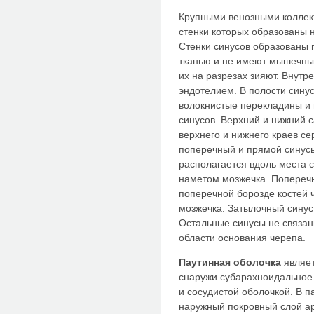
Крупными венозными коллек
стенки которых образованы 
Стенки синусов образованы 
тканью и не имеют мышечных
их на разрезах зияют. Внутр
эндотелием. В полости син
волокнистые перекладины и
синусов. Верхний и нижний с
верхнего и нижнего краев се
поперечный и прямой синусы
располагается вдоль места 
наметом мозжечка. Поперечн
поперечной борозде костей 
мозжечка. Затылочный синус
Остальные синусы не связан
области основания черепа.
Паутинная оболочка
являет
снаружи субарахноидальное
и сосудистой оболочкой. В п
наружный покровный слой ар