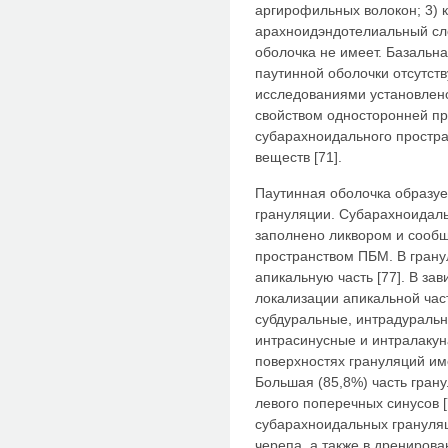
аргирофильных волокон; 3) 
арахноидэндотелиальный сло
оболочка не имеет. Базальн
паутинной оболочки отсутст
исследованиями установлено
свойством односторонней пр
субарахноидального простра
веществ [71].
Паутинная оболочка образу
грануляции. Субарахноидаль
заполнено ликвором и сооб
пространством ПБМ. В грану
апикальную часть [77]. В зав
локализации апикальной час
субдуральные, интрадуральн
интрасинусные и интралакун
поверхностях грануляций им
Большая (85,8%) часть гран
левого поперечных синусов 
субарахноидальных грануляц
черепа, а также в дрениров