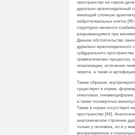
пространство на самом деле 
дурально-арахноидальный сло
имеющий сложную архитекту
нейротелиальных клеток [90
структурно является слабей
разрывающимся при минимал
Данное обстоятельство зако
дурально-арахноидального 
субдурального пространства 
травматических процессах, 
локализации, истечение ликв
черепа, а также и артефициа
Таким образом, внутричереп
существует в норме, формир
гематомах, пневмоцефалии,
а также посмертных манипул
Также в норме отсутствует к
пространство [94]. Аналогич
анатомическое строение ду
только у человека, но и у жи
внутричерепное и спинальн