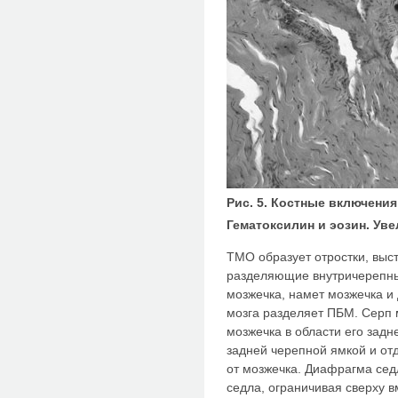
Рис. 5. Костные включени
Гематоксилин и эозин. Уве
ТМО образует отростки, выс
разделяющие внутричерепные
мозжечка, намет мозжечка и
мозга разделяет ПБМ. Серп
мозжечка в области его задн
задней черепной ямкой и от
от мозжечка. Диафрагма сед
седла, ограничивая сверху 