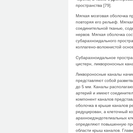
пространства [79].
Мягкая мозговая оболочка п
повторяя его рельеф. Мягка
соединительной тканью, сод
нервов. Мягкая оболочка сос
субарахноидального простра
коллагено-волокнистой основ
Субарахноидальное простра
цистерн, ликвороносных кана
Ликвороносные каналы начин
представляют собой разветв
до 5 мм. Каналы располагаю
артерий и имеют соединител
компонент каналов предста
оболочка в крыше каналов ре
редуцирован, а клеточный ко
арахноидэндотелиальных кле
определяют повышенную про
области крыш каналов. Глав