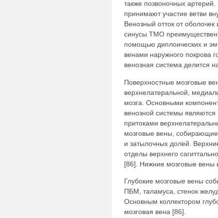
также позвоночных артерий.
принимают участие ветви вн
Венозный отток от оболочек
синусы ТМО преимущественн
помощью диплоических и эм
венами наружного покрова г
венозная система делится на
Поверхностные мозговые вен
верхнелатеральной, медиал
мозга. Основными компонен
венозной системы являются
притоками верхнелатеральн
мозговые вены, собирающие 
и затылочных долей. Верхни
отделы верхнего сагиттально
[86]. Нижние мозговые вены
Глубокие мозговые вены соб
ПБМ, таламуса, стенок желуд
Основным коллектором глубо
мозговая вена [86].