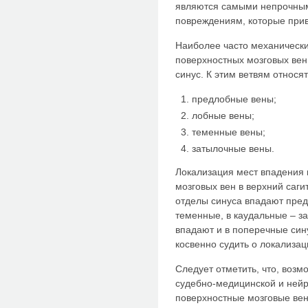
являются самыми непрочным
повреждениям, которые прив
Наиболее часто механическ
поверхностных мозговых вен
синус. К этим ветвям относят
предлобные вены;
лобные вены;
теменные вены;
затылочные вены.
Локализация мест впадения
мозговых вен в верхний саги
отделы синуса впадают пред
теменные, в каудальные – з
впадают и в поперечные син
косвенно судить о локализа
Следует отметить, что, возм
судебно-медицинской и нейр
поверхностные мозговые ве