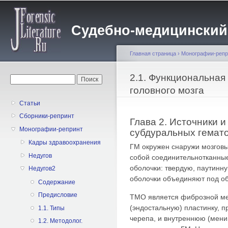
Пе
о
Судебно-медицинский жу
с
Главная страница
›
Монографии-репр
Вы здесь
2.1. Функциональная
Форма поиска
Поиск
головного мозга
Статьи
Сборники-репринт
Глава 2. Источники и
Монографии-репринт
субдуральных гемат
Кадры здравоохранения
ГМ окружен снаружи мозгов
Недугов
собой соединительнотканны
оболочки: твердую, паутинн
Недугов2
оболочки объединяют под об
Содержание
Предисловие
ТМО является фиброзной ме
(эндостальную) пластинку, 
1.1. Типы
черепа, и внутреннюю (мени
1.2. Методолог.