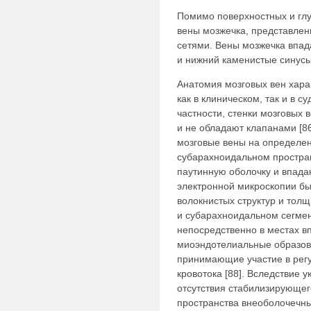
Помимо поверхностных и глу
вены мозжечка, представле
сетями. Вены мозжечка впад
и нижний каменистые синусы
Анатомия мозговых вен хара
как в клиническом, так и в 
частности, стенки мозговых 
и не обладают клапанами [86
мозговые вены на определен
субарахноидальном простра
паутинную оболочку и впад
электронной микроскопии бы
волокнистых структур и тол
и субарахноидальном сегмент
непосредственно в местах 
миоэндотелиальные образов
принимающие участие в рег
кровотока [88]. Вследствие 
отсутствия стабилизирующег
пространства внеоболочечны