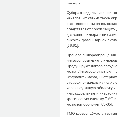
ликвора.
Субарахноидальные ячеи зан
каналов. Их стенки также о
расположенным на волокнис
представляют собой защитну
движение ликвора в них зам
высокой фагоцитарной актив
[68,81].
Процесс ликворообращения в
ликворопродукцию, ликвороц
Продуцируют ликвор сосуди
мозга. Ликвороциркуляция п
желудочках мозга, цистернах
субарахноидальных ячеях ле
через паутинную оболочку и
интрадуральные и интрасин
кровеносную систему ТМО и
мозговой оболочки [83-85].
ТМО кровоснабжается ветвям