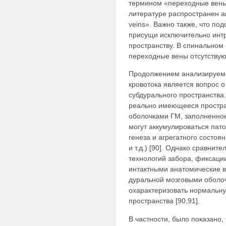
термином «переходные вены»
литературе распространен а
veins». Важно также, что п
присущи исключительно инт
пространству. В спинальном
переходные вены отсутствуют
Продолжением анализируемо
кровотока является вопрос 
субдурального пространства.
реально имеющееся простра
оболочками ГМ, заполненное
могут аккумулироваться пат
генеза и агрегатного состо
и т.д.) [90]. Однако сравни
технологий забора, фиксаци
интактными анатомические 
дуральной мозговыми оболо
охарактеризовать нормальн
пространства [90,91].
В частности, было показано,