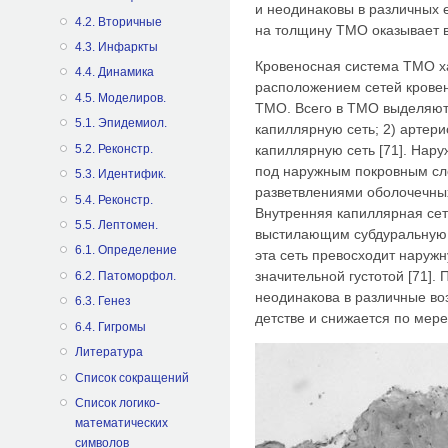
и неодинаковы в различных е
4.2. Вторичные
на толщину ТМО оказывает в
4.3. Инфаркты
Кровеносная система ТМО х
4.4. Динамика
расположением сетей кровен
4.5. Mоделиров.
ТМО. Всего в ТМО выделяют 
5.1. Эпидемиол.
капиллярную сеть; 2) артер
капиллярную сеть [71]. Нар
5.2. Реконстр.
под наружным покровным сл
5.3. Идентифик.
разветвлениями оболочечных
5.4. Реконстр.
Внутренняя капиллярная сет
5.5. Лептомен.
выстилающим субдуральную 
6.1. Определение
эта сеть превосходит наруж
значительной густотой [71].
6.2. Патоморфол.
неодинакова в различные во
6.3. Генез
детстве и снижается по мере 
6.4. Гигромы
Литература
Список сокращений
Список логико-
математических
символов