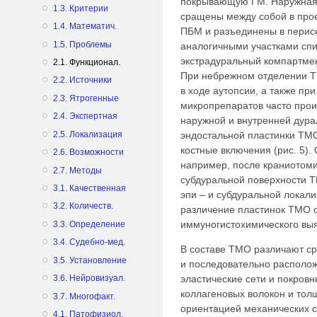
покрывающую ГМ. Наружная 
1.3. Критерии
сращены между собой в про
1.4. Математич.
ПБМ и разъединены в перис
1.5. Проблемы
аналогичными участками сп
экстрадуральный компартмен
2.1. Функционал.
При небрежном отделении Т
2.2. Источники
в ходе аутопсии, а также пр
2.3. Ятрогенные
микропрепаратов часто про
2.4. Экспертная
наружной и внутренней дурал
эндостальной пластинки ТМ
2.5. Локализация
костные включения (рис. 5).
2.6. Возможности
например, после краниотоми
2.7. Методы
субдуральной поверхности 
3.1. Качественная
эпи – и субдуральной локал
3.2. Количеств.
различение пластинок ТМО 
иммуногистохимического выя
3.3. Определение
3.4. Судебно-мед.
В составе ТМО различают с
3.5. Установление
и последовательно располо
эластические сети и покровн
3.6. Нейровизуал.
коллагеновых волокон и тол
3.7. Многофакт.
ориентацией механических с
4.1. Патофизиол.