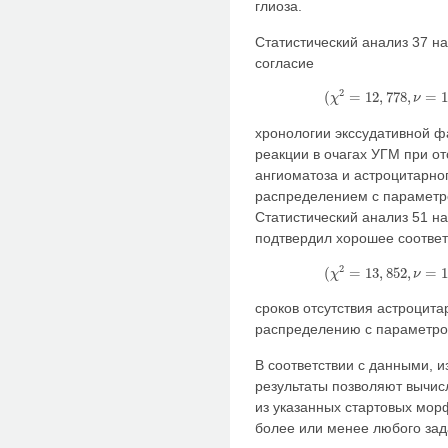
глиоза.
Статистический анализ 37 
согласие
2
(
=
12
,
778
,
=
χ
ν
(
χ
2
=
12
,
778
,
ν
хронологии экссудативной 
реакции в очагах УГМ при от
ангиоматоза и астроцитарно
распределением с параметром
Статистический анализ 51 
подтвердил хорошее соответ
2
(
=
13
,
852
,
=
χ
ν
(
χ
2
=
13
,
852
,
ν
сроков отсутствия астроцит
распределению с параметром 
В соответствии с данными, 
результаты позволяют вычисл
из указанных стартовых мо
более или менее любого зад