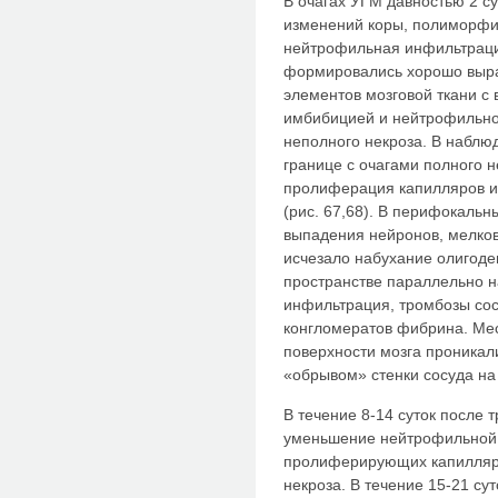
В очагах УГМ давностью 2 с
изменений коры, полиморфи
нейтрофильная инфильтраци
формировались хорошо выра
элементов мозговой ткани с
имбибицией и нейтрофильно
неполного некроза. В наблю
границе с очагами полного 
пролиферация капилляров и
(рис. 67,68). В перифокаль
выпадения нейронов, мелков
исчезало набухание олигоде
пространстве параллельно 
инфильтрация, тромбозы со
конгломератов фибрина. Ме
поверхности мозга проникали
«обрывом» стенки сосуда на
В течение 8-14 суток после 
уменьшение нейтрофильной 
пролиферирующих капилляро
некроза. В течение 15-21 с