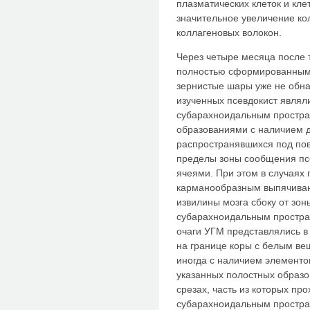
плазматических клеток и кл
значительное увеличение ко
коллагеновых волокон.
Через четыре месяца после
полностью сформированными
зернистые шары уже не обна
изученных псевдокист явля
субарахноидальным простр
образованиями с наличием 
распространявшихся под по
пределы зоны сообщения пс
ячеями. При этом в случаях
карманообразным выпячиван
извилины мозга сбоку от зо
субарахноидальным простран
очаги УГМ представлялись в
на границе коры с белым ве
иногда с наличием элементо
указанных полостных образо
срезах, часть из которых пр
субарахноидальным простра