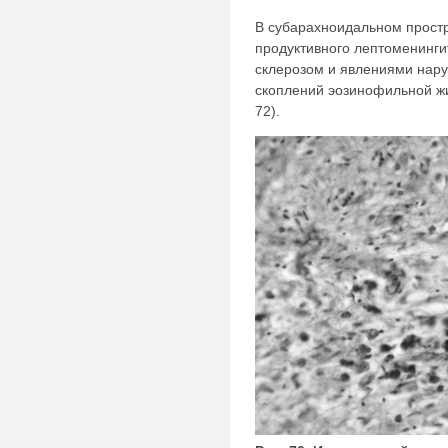
В субарахноидальном простр
продуктивного лептоменинг
склерозом и явлениями нару
скоплений эозинофильной жи
72).