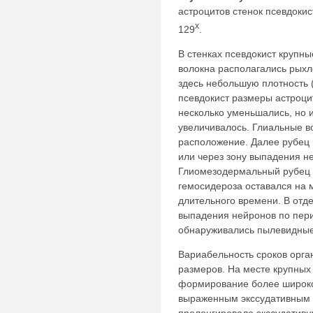
астроцитов стенок псевдокис
x
129
.
В стенках псевдокист крупн
волокна располагались рыхл
здесь небольшую плотность (
псевдокист размеры астроци
несколько уменьшались, но 
увеличивалось. Глиальные 
расположение. Далее рубец 
или через зону выпадения н
Глиомезодермальный рубец 
гемосидероза оставался на м
длительного времени. В отд
выпадения нейронов по пер
обнаруживались пылевидные
Вариабельность сроков орга
размеров. На месте крупных
формирование более широкой
выраженным экссудативным 