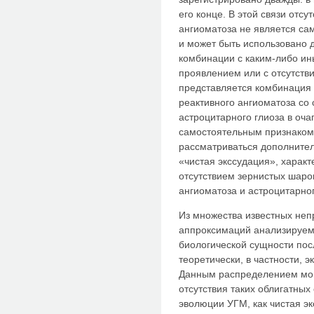
его конце. В этой связи отс
ангиоматоза не является с
и может быть использовано 
комбинации с каким-либо и
проявлением или с отсутств
представляется комбинация 
реактивного ангиоматоза со
астроцитарного глиоза в оч
самостоятельным признаком 
рассматриваться дополните
«чистая экссудация», хара
отсутствием зернистых шаро
ангиоматоза и астроцитарног
Из множества известных неп
аппроксимаций анализируемы
биологической сущности пос
теоретически, в частности, 
Данным распределением мог
отсутствия таких облигатны
эволюции УГМ, как чистая эк