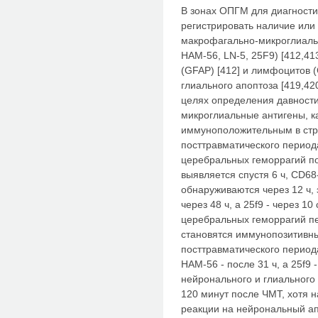
В зонах ОПГМ для диагност
регистрировать наличие или 
макрофагально-микроглиаль
HAM-56, LN-5, 25F9) [412,41
(GFAP) [412] и лимфоцитов (
глиального апоптоза [419,4
целях определения давност
микроглиальные антигены, к
иммуноположительным в стр
посттравматического период
церебральных геморрагий п
выявляется спустя 6 ч, CD
обнаруживаются через 12 ч,
через 48 ч, а 25f9 - через 1
церебральных геморрагий п
становятся иммунопозитивны
посттравматического периода:
HAM-56 - после 31 ч, а 25f9 
нейронального и глиального
120 минут после ЧМТ, хотя
реакции на нейрональный ап