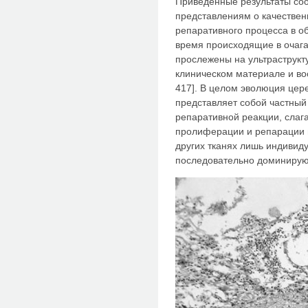
Приведенные результаты со
представлениям о качествен
репаративного процесса в о
время происходящие в очаг
прослежены на ультраструкт
клиническом материале и во
417]. В целом эволюция цер
представляет собой частный
репаративной реакции, слаг
пролиферации и репарации и
других тканях лишь индивид
последовательно доминирую