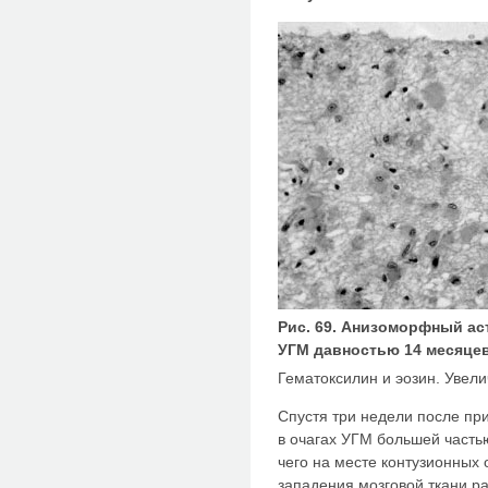
Рис. 69. Анизоморфный ас
УГМ давностью 14 месяцев
Гематоксилин и эозин. Увел
Спустя три недели после пр
в очагах УГМ большей часть
чего на месте контузионных
западения мозговой ткани р