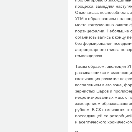
пролонгировало экссудативн
процесса, замедляя наступ
Отмечалась неспособность з
УГМ с образованием полноц
месте контузионных очагов 
порэнцефалии. Небольшие о
организовывались к концу п
без формирования псевдоки
астроцитарного глиоза пове
гемосидероза.
Таким образом, эволюция У
развивающихся и сменяющих 
включающих развитие некроз
воспалением в его зоне, фо
зернистых шаров и пролифе
некротизированных масс с 
замещением образовавшего
рубцом. В СК отмечаются ге
последующей ее резорбцией 
и асептического хроническог