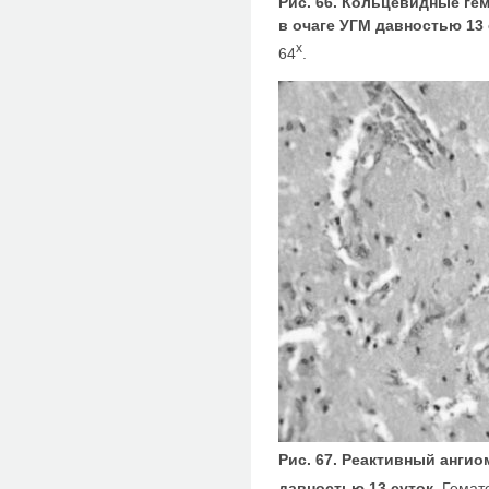
Рис. 66. Кольцевидные ге
в очаге УГМ давностью 13 
x
64
.
Рис. 67. Реактивный анги
давностью 13 суток.
Гемато