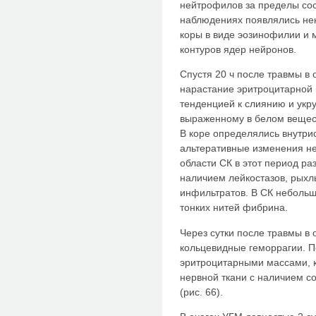
нейтрофилов за пределы сос
наблюдениях появлялись не
коры в виде эозинофилии и 
контуров ядер нейронов.
Спустя 20 ч после травмы в
нарастание эритроцитарной 
тенденцией к слиянию и укр
выраженному в белом вещес
В коре определялись внутри
альтеративные изменения не
области СК в этот период р
наличием лейкостазов, рых
инфильтратов. В СК неболь
тонких нитей фибрина.
Через сутки после травмы в
кольцевидные геморрагии. 
эритроцитарными массами, 
нервной ткани с наличием с
(рис. 66).