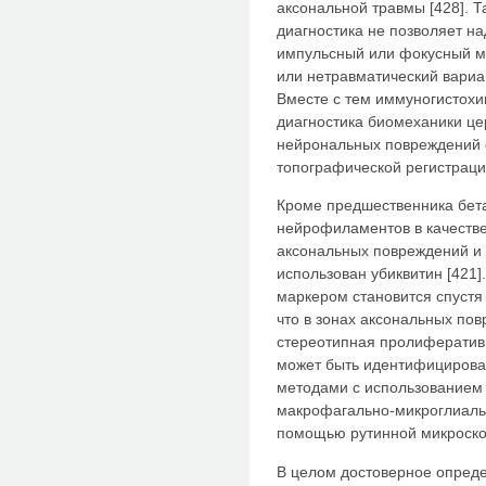
аксональной травмы [428]. 
диагностика не позволяет н
импульсный или фокусный м
или нетравматический вариа
Вместе с тем иммуногистох
диагностика биомеханики це
нейрональных повреждений 
топографической регистраци
Кроме предшественника бет
нейрофиламентов в качеств
аксональных повреждений и 
использован убиквитин [421
маркером становится спустя
что в зонах аксональных по
стереотипная пролиферативн
может быть идентифицирова
методами с использованием 
макрофагально-микроглиальн
помощью рутинной микроскоп
В целом достоверное опреде