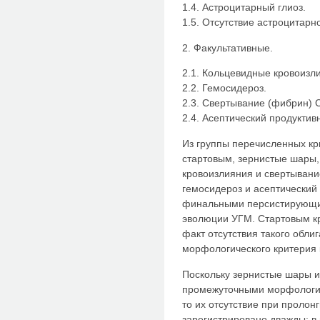
1.4. Астроцитарный глиоз.
1.5. Отсутствие астроцитарно
2. Факультативные.
2.1. Кольцевидные кровоизл
2.2. Гемосидероз.
2.3. Свертывание (фибрин) 
2.4. Асептический продуктив
Из группы перечисленных кр
стартовым, зернистые шары,
кровоизлияния и свертывани
гемосидероз и асептический
финальными персистирующи
эволюции УГМ. Стартовым к
факт отсутствия такого обл
морфологического критерия к
Поскольку зернистые шары и
промежуточными морфологи
то их отсутствие при проло
зарегистрировано дважды: в