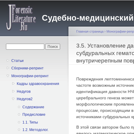
Пе
о
Судебно-медицинский жу
с
Главная страница
›
Монографии-репр
Вы здесь
3.5. Установление д
Форма поиска
Поиск
субдуральных гемат
внутричерепным по
Статьи
Сборники-репринт
Монографии-репринт
Повреждения лептоменинкса
Кадры здравоохранения
частоте возможным источник
идентификация давности НЧ
Недугов
церебрального генеза может
Недугов2
морфологическим проявлени
Содержание
процессам, происходящим в
Предисловие
источниками субдуральных к
1.1. Типы
В этой связи автором было 
1.2. Методолог.
явилось математическое оп