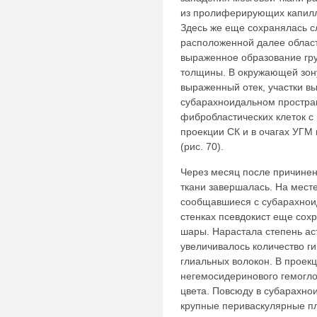
из пролиферирующих капилл
Здесь же еще сохранялась 
расположенной далее област
выраженное образование гр
толщины. В окружающей зон
выраженный отек, участки в
субарахноидальном простра
фибробластических клеток с
проекции СК и в очагах УГМ
(рис. 70).
Через месяц после причине
ткани завершалась. На мес
сообщавшиеся с субарахнои
стенках псевдокист еще сох
шары. Нарастала степень ас
увеличивалось количество г
глиальных волокон. В проек
негемосидеринового гемогло
цвета. Повсюду в субарахно
крупные периваскулярные п