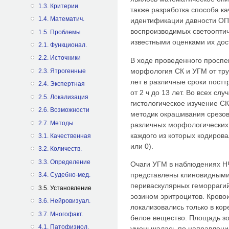
1.3. Критерии
также разработка способа ка
1.4. Математич.
идентификации давности ОП
воспроизводимых светооптич
1.5. Проблемы
известными оценками их дос
2.1. Функционал.
2.2. Источники
В ходе проведенного проспе
морфология СК и УГМ от труп
2.3. Ятрогенные
лет в различные сроки пост
2.4. Экспертная
от 2 ч до 13 лет. Во всех с
2.5. Локализация
гистологическое изучение С
2.6. Возможности
методик окрашивания срезов
2.7. Методы
различных морфологических 
каждого из которых кодиров
3.1. Качественная
или 0).
3.2. Количеств.
3.3. Определение
Очаги УГМ в наблюдениях Н
представлены клиновидным
3.4. Судебно-мед.
периваскулярных геморрагий
3.5. Установление
эозином эритроцитов. Крово
3.6. Нейровизуал.
локализовались только в ко
3.7. Многофакт.
белое вещество. Площадь з
4.1. Патофизиол.
уменьшалась по направлению