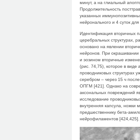
минут, а на глиальный апопто
Продолжительность посттрав
указанных иммунопозитивных
нейронального и 4 суток для 
Идентификация вторичных па
церебральных структурах, 
основано на явлении вторич
нейронов. При окрашивании 
и эозином вторичные измен
(рис. 74,75), которое в вид
проводниковых структурах у
серебром – через 15 ч после
ОПГМ [421]. Однако на совр
аксональных повреждений я
исследование проводниковых 
внутренняя капсула, ножки м
предшественнику бета-амило
нейрофиламентов [424,425].