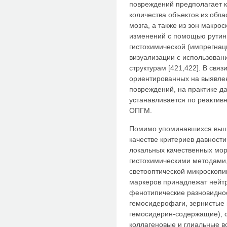
повреждений предполагает 
количества объектов из обла
мозга, а также из зон макро
изменений с помощью рутинн
гистохимической (импрегнац
визуализации с использован
структурам [421,422]. В связ
ориентированных на выявле
повреждений, на практике д
устанавливается по реактив
ОПГМ.
Помимо упоминавшихся выше
качестве критериев давност
локальных качественных мо
гистохимическими методами,
светооптической микроскопи
маркеров принадлежат нейт
фенотипические разновидно
гемосидерофаги, зернистые 
гемосидерин-содержащие), 
коллагеновые и глиальные во