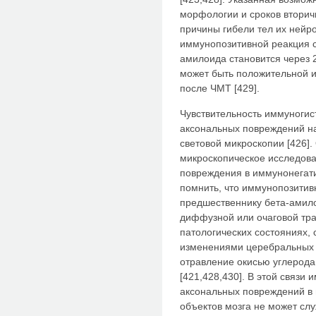
морфологии и сроков вторич
причины гибели тел их нейро
иммунопозитивной реакция с
амилоида становится через 2
может быть положительной и 
после ЧМТ [429].
Чувствительность иммуноги
аксональных повреждений н
световой микроскопии [426].
микроскопическое исследов
повреждения в иммунонегати
помнить, что иммунопозитив
предшественнику бета-амило
диффузной или очаговой тра
патологических состояниях
изменениями церебральных н
отравление окисью углерода
[421,428,430]. В этой связ
аксональных повреждений в 
объектов мозга не может сл