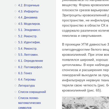
веществу. Форма кровоизлия
4.2. Вторичные
плоскости срезов варьировал
4.3. Инфаркты
Эритроциты кровоизлияний р
4.4. Динамика
пространстве, не инфильтри
4.5. Mоделиров.
пространство в области СК в
5.1. Эпидемиол.
содержало различное количе
гемолиза и свертывания.
5.2. Реконстр.
5.3. Идентифик.
В проекции УГМ давностью 3
5.4. Реконстр.
олигодендроглии белого вещ
кровоизлияний. При этом во
5.5. Лептомен.
появлялся широкий, хорошо
6.1. Определение
цитоплазмы. В коре наблюда
6.2. Патоморфол.
спонгиоза и расширения пе
6.3. Генез
геморрагий выходили за пре
6.4. Гигромы
инфильтрируя нервную ткань
теряли свою четкость (рис. 
Литература
кровоизлияний (рис. 65).
Список сокращений
Список логико-
математических
символов