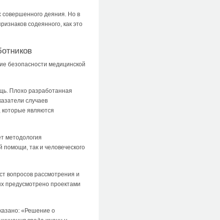
 совершенного деяния. Но в
ризнаков содеянного, как это
ботников
ние безопасности медицинской
ощь. Плохо разработанная
казатели случаев
, которые являются
ет методология
й помощи, так и человеческого
ст вопросов рассмотрения и
рых предусмотрено проектами
указано: «Решение о