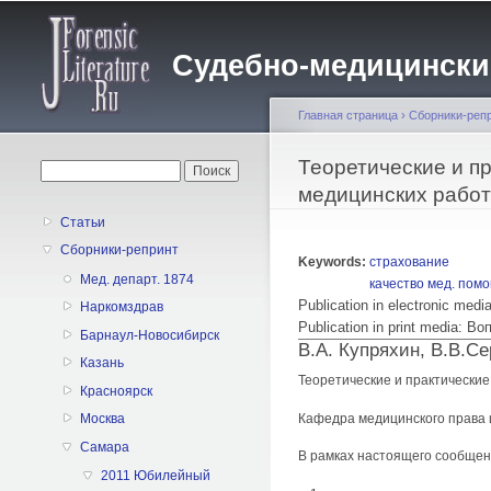
Судебно-медицинский 
Главная страница
›
Сборники-реп
Вы здесь
Теоретические и п
Форма поиска
Поиск
медицинских работ
Статьи
Сборники-репринт
Keywords:
страхование
Мед. департ. 1874
качество мед. пом
Publication in electronic med
Наркомздрав
Publication in print media:
Барнаул-Новосибирск
В.А. Купряхин, В.В.С
Казань
Теоретические и практически
Красноярск
Кафедра медицинского права 
Москва
Самара
В рамках настоящего сообще
2011 Юбилейный