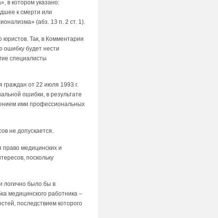
», в котором указано:
дшее к смерти или
ализма» (абз. 13 п. 2 ст. 1).
 юристов. Так, в Комментарии
ю ошибку будет нести
огие специалисты
я граждан от 22 июля 1993 г.
альной ошибки, в результате
нением ими профессиональных
сов не допускается.
 право медицинских и
тересов, поскольку
и логично было бы в
а медицинского работника –
стей, последствием которого