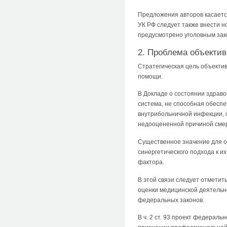
Предложения авторов касает
УК РФ следует также внести н
предусмотрено уголовным зак
2. Проблема объекти
Стратегическая цель объекти
помощи.
В Докладе о состоянии здраво
система, не способная обеспе
внутрибольничной инфекции, 
недооцененной причиной смер
Существенное значение для о
синергетического подхода к и
фактора.
В этой связи следует отметит
оценки медицинской деятельно
федеральных законов.
В ч. 2 ст. 93 проект федерал