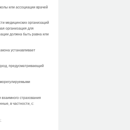
колы или ассоциации врачей
ости медицинских организаций
вая организация для
зации должна быть равна или
закона устанавливает
одход, предусматривающий
саморегулируемыми
и взаимного страхования
ые, в частности, с:
;