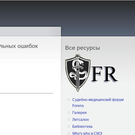
альных ошибок
Все ресурсы
Судебно-медицинский форум
Forens
Галерея
Литсалон
Библиотека
Who's who в СМЭ