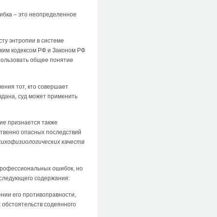
ибка – это неопределенное
ту энтропии в системе
ким кодексом РФ и Законом РФ
спользовать общее понятие
ления тот, кто совершает
вдана, суд может применить
ние признается также
ственно опасных последствий
сихофизиологических качеств
профессиональных ошибок, но
1 следующего содержания:
нии его противоправности,
х обстоятельств содеянного