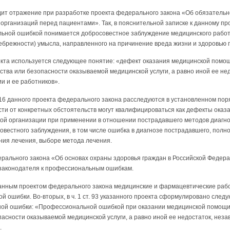
т отражение при разработке проекта федерального закона «Об обязательн
организаций перед пациентами». Так, в пояснительной записке к данному пр
ьной ошибкой понимается добросовестное заблуждение медицинского работн
небрежности) умысла, направленного на причинение вреда жизни и здоровью 
 проекта используется следующее понятие: «дефект оказания медицинской по
тва или безопасности оказываемой медицинской услуги, а равно иной ее нед
и и ее работников».
ст. 16 данного проекта федерального закона расследуются в установленном по
сти от конкретных обстоятельств могут квалифицироваться как дефекты ока
ой организации при применении в отношении пострадавшего методов диагно
овестного заблуждения, в том числе ошибка в диагнозе пострадавшего, полн
ния лечения, выборе метода лечения.
ерального закона «Об основах охраны здоровья граждан в Российской Федер
законодателя к профессиональным ошибкам.
 данным проектом федерального закона медицинские и фармацевтические раб
 ошибки. Во-вторых, в ч. 1 ст. 93 указанного проекта сформулировано сле
ой ошибки: «Профессиональной ошибкой при оказании медицинской помощи
асности оказываемой медицинской услуги, а равно иной ее недостаток, нез
.