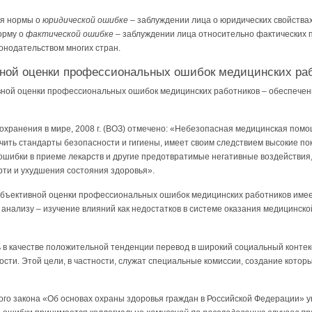
ся нормы о
юридической ошибке
– заблуждении лица о юридических свойствах
орму о
фактической ошибке
– заблуждении лица относительно фактических п
онодательством многих стран.
вной оценки профессиональных ошибок медицинских ра
вной оценки профессиональных ошибок медицинских работников – обеспече
охранения в мире, 2008 г. (ВОЗ) отмечено: «Небезопасная медицинская пом
чить стандарты безопасности и гигиены, имеет своим следствием высокие по
ошибки в приеме лекарств и другие предотвратимые негативные воздействия
ти и ухудшения состояния здоровья».
бъективной оценки профессиональных ошибок медицинских работников име
х анализу – изучение влияний как недостатков в системе оказания медицинско
ь в качестве положительной тенденции перевод в широкий социальный контек
сти. Этой цели, в частности, служат специальные комиссии, создание кото
ьного закона «Об основах охраны здоровья граждан в Российской Федерации» 