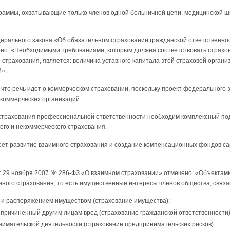
раммы, охватывающие только членов одной больничной цепи, медицинской ш
 федерального закона «Об обязательном страховании гражданской ответственн
но: «Необходимыми требованиями, которым должна соответствовать страхо
страхования, является: величина уставного капитала этой страховой органи
й».
что речь идет о коммерческом страховании, поскольку проект федерального 
 коммерческих организаций.
 страхования профессиональной ответственности необходим комплексный п
го и некоммерческого страхования.
еет развитие взаимного страхования и создание компенсационных фондов 
от 29 ноября 2007 № 286-ФЗ «О взаимном страховании» отмечено: «Объектам
ого страхования, то есть имущественные интересы членов общества, связанн
 и распоряжением имуществом (страхование имущества);
причиненный другим лицам вред (страхование гражданской ответственности)
имательской деятельности (страхование предпринимательских рисков).