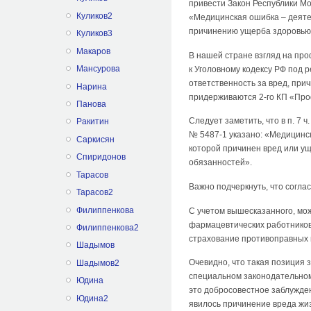
привести Закон Республики Мол
Куликов2
«Медицинская ошибка – деяте
причинению ущерба здоровью п
Куликов3
Макаров
В нашей стране взгляд на пр
Мансурова
к Уголовному кодексу РФ под 
ответственность за вред, при
Нарина
придерживаются 2-го КП «Про
Панова
Следует заметить, что в п. 7 
Ракитин
№ 5487-1 указано: «Медицинс
Саркисян
которой причинен вред или у
Спиридонов
обязанностей».
Тарасов
Важно подчеркнуть, что соглас
Тарасов2
Филиппенкова
С учетом вышесказанного, мо
фармацевтических работников
Филиппенкова2
страхование противоправных 
Шадымов
Очевидно, что такая позиция 
Шадымов2
специальном законодательном
Юдина
это добросовестное заблужде
Юдина2
явилось причинение вреда жи