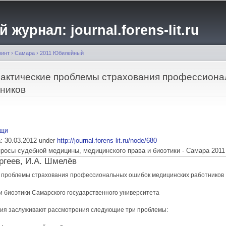
Перейти к
основному
журнал: journal.forens-lit.ru
содержанию
ринт
›
Самара
›
2011 Юбилейный
рактические проблемы страхования профессион
ников
ощи
ia: 30.03.2012 under
http://journal.forens-lit.ru/node/680
 Вопросы судебной медицины, медицинского права и биоэтики - Самара 2011
ергеев, И.А. Шмелёв
е проблемы страхования профессиональных ошибок медицинских работников
и биоэтики Самарского государственного университета
ния заслуживают рассмотрения следующие три проблемы: