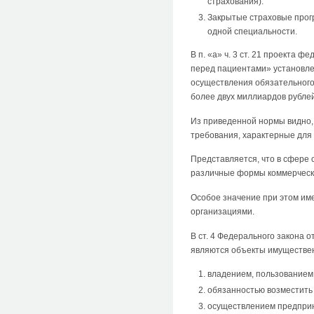
страхования).
Закрытые страховые прог
одной специальности.
В п. «а» ч. 3 ст. 21 проекта
перед пациентами» установле
осуществления обязательного 
более двух миллиардов рубле
Из приведенной нормы видно, 
требования, характерные для
Представляется, что в сфере
различные формы коммерческо
Особое значение при этом им
организациями.
В ст. 4 Федерального закона 
являются объекты имущественн
владением, пользованием
обязанностью возместить 
осуществлением предприн