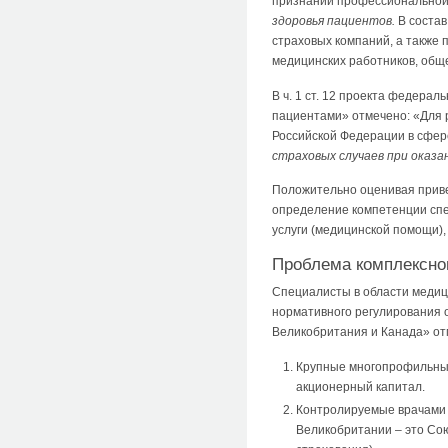
признании профессиональной
здоровья пациентов.
В соста
страховых компаний, а также
медицинских работников, общ
В ч. 1 ст. 12 проекта федера
пациентами» отмечено: «Для 
Российской Федерации в сфер
страховых случаев при оказ
Положительно оценивая приве
определение компетенции спе
услуги (медицинской помощи),
Проблема комплексно
Специалисты в области медици
нормативного регулирования 
Великобритания и Канада» от
Крупные многопрофильные
акционерный капитал.
Контролируемые врачами 
Великобритании – это Сою