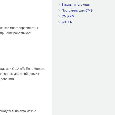
Законы, инструкции
Программы для СМЭ
СМЭ РФ
Wiki FR
на все многообразие этих
цинских работников:
кадемии США «To Err is Human:
ированных действий (ошибка
ирования).
конодательно акта можно