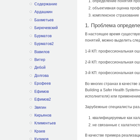
определение понятия пр
Содержание
объективная оценка проф
Ардашкин
комплексное страхование
Бахметьев
1. Проблема определ
Бирючевский
В настоящее время существуе
Бурматов
понятий, можно выделить сле
Бурматов2
1-й КП: профессиональная ош
Вавилов
Витер
2-й КП: профессиональная ош
Дебой
3-й КП: профессиональная ош
Долгова
Ерофеев
Во многих странах в качестве
Building a Safer Health Syst
Ефимов
исполнителя) или применение
Ефимов2
Зарубежные специалисты разл
Звягин
Кирьянов
квалифицируемые как хала
Климентьев
не связанные с халатност
Краев
В качестве примера реализац
Куликов