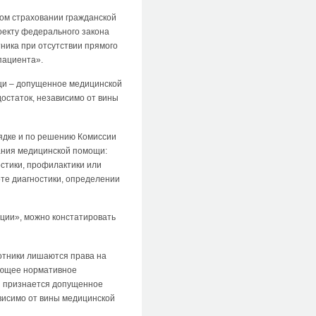
ом страховании гражданской
оекту федерального закона
ика при отсутствии прямого
пациента».
мощи – допущенное медицинской
остаток, независимо от вины
рядке и по решению Комиссии
зания медицинской помощи:
стики, профилактики или
оте диагностики, определении
ации», можно констатировать
отники лишаются права на
дующее нормативное
 признается допущенное
ависимо от вины медицинской