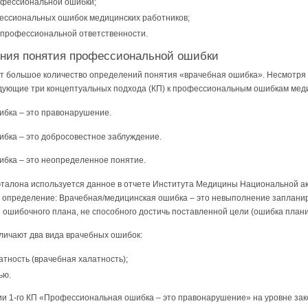
офессиональной ошибки;
ессиональных ошибок медицинских работников;
 профессиональной ответственности.
ения понятия профессиональной ошибки
т большое количество определений понятия «врачебная ошибка». Несмотря 
дующие три концептуальных подхода (КП) к профессиональным ошибкам меди
ибка – это правонарушение.
ибка – это добросовестное заблуждение.
ибка – это неопределенное понятие.
 эталона используется данное в отчете Института Медицины Национальной а
em» определение: Врачебная/медицинская ошибка – это невыполнение заплан
 ошибочного плана, не способного достичь поставленной цели (ошибка план
ичают два вида врачебных ошибок:
тность (врачебная халатность);
ью.
ии 1-го КП «Профессиональная ошибка – это правонарушение» на уровне за