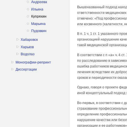
Андреева
Вышеназванный подход находи
Ильина
ответственности медицинских 
Купряхин
отмечено: «Под профессионал
Марьина
или косвенного (халатности, 
Пудовкин
В п. 1 ч. 1 ст. 1 указанного
организацией нарушение качес
Хабаровск
такой медицинской организаци
Харьков
Водолаз
В соответствии с п «а» ч. 4 
по расследованию в зависимо
Монографии-репринт
ошибка работников медицинск
Диссертации
лечения вследствие их доброс
сроков и периодичности оказа
Однако, говоря о проекте фед
иной концептуальный подход 
Во-первых, в соответствии с
страхование профессиональной
определение профессиональн
нарушение качества или безоп
организации и ее работников»