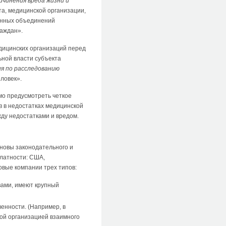
ичинения вреда жизни и
а, медицинской организации,
енных объединений
раждан».
едицинских организаций перед
ьной власти субъекта
я по расследованию
ловек».
мо предусмотреть четкое
 в недостатках медицинской
жду недостатками и вредом.
сновы законодательного и
алатности: США,
овые компании трех типов:
ами, имеют крупный
енности. (Например, в
кой организацией взаимного