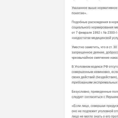
Указанное выше нормативное 
понятие».
Подобные расхождения в норм
социального нормирования ме
от 7 февраля 1992 г. № 2300-
«недостатки медицинской услу
Уместно заметить, что в ст. 
запрещенное деяние, добросов
чрезвычайное смягчение нака
В Уголовном кодексе РФ отсутс
совершенным невиновно, если
своих действий (бездействия),
требованиям экстремальных у
Безусловно, приведенные пол
следует согласиться с Якушин
«Если лицо, совершая предус
оно не подлежит уголовной от
лицо не могло знать о его про