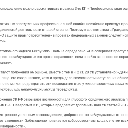
определение можно рассматривать в рамках 3-го КП «Профессиональная ош
ативных определениях профессиональной ошибки неизбежно приведут к рос
дицинской деятельности в нашей стране. Поэтому в соответствии с Гражданс
I «О защите прав потребителей» в проектах федеральных законов следует и
ги».
30 Уголовного кодекса Республики Польша определено: «Не совершает преступ
естно заблуждаясь в его противоправности; если ошибка виновного не опра
зания».
твуют положения об ошибке. Вместе с тем в ч. 2 ст. 28 УК установлено: «Дея
 лицо, его совершившее, хотя и предвидело возможность наступления обще
 но не могло предотвратить эти последствия в силу
несоответствия своих п
словий или нервно-психическим перегрузкам.
ожения УК РФ открывают возможности для глубокого юридического анализа 
ым В.А., Назаровым В.В., которые предлагают дополнить наш УК статьей 28
мотренное уголовным законом деяние, добросовестно заблуждалось в отноше
ветственности. Заблуждение признается добросовестным, когда с учетом все
тивоправности».