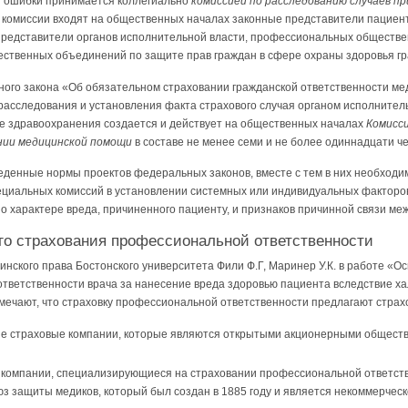
 ошибки принимается коллегиально
комиссией по расследованию случаев пр
в комиссии входят на общественных началах законные представители пациент
 представители органов исполнительной власти, профессиональных обществ
ественных объединений по защите прав граждан в сфере охраны здоровья г
льного закона «Об обязательном страховании гражданской ответственности м
расследования и установления факта страхового случая органом исполнител
е здравоохранения создается и действует на общественных началах
Комисси
ании медицинской помощи
в составе не менее семи и не более одиннадцати че
денные нормы проектов федеральных законов, вместе с тем в них необходи
циальных комиссий в установлении системных или индивидуальных факторов
 о характере вреда, причиненного пациенту, и признаков причинной связи ме
го страхования профессиональной ответственности
нского права Бостонского университета Фили Ф.Г, Маринер У.К. в работе «О
ответственности врача за нанесение вреда здоровью пациента вследствие х
мечают, что страховку профессиональной ответственности предлагают страх
 страховые компании, которые являются открытыми акционерными обществ
компании, специализирующиеся на страховании профессиональной ответств
з защиты медиков, который был создан в 1885 году и является некоммерчес