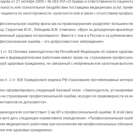
дова от 27 октября 2005 г. № 263-XVI «О правах и ответственности пациента
льность или сознательное бездействие поставщика медицинских услуг, приве
ациента по неосторожности, халатности или в связи с отсутствием профессион
офессиональную ошибку врача как на правонарушение разделяет большинство
ред. Скуратова Ю.И., Лебедева В.М. отмечено: «Врач за допущенную врачебну
чиненный здоровью потерпевшего». Вместе с тем и в России и за рубежом мн
фессиональная ошибка – это добросовестное заблуждение».
ч. 1 ст. 63 Основах законодательства Российской Федерации об охране здоровь
кие и фармацевтические работники имеют право на: страхование профессион
щерб здоровью гражданина, не связанный с небрежным или халатным выпол
но п. 1 ст. 928 Гражданского кодекса РФ страхование противоправных интере
жно сформулировать следующий базовый тезис: «Законодатель, устанавливая
 на страхование профессиональной ошибки, исходил из правомерности их ин
интересов не допускается».
законодателя соответствует 2-му КП к профессиональной ошибки. В этой связ
 акте дать следующее нормативное определение: «Профессиональная ошибк
ние медицинского работника при исполнении им профессиональных обязанно
зни или здоровью гражданина».