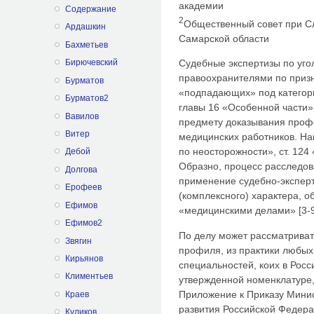
академии
Содержание
2
Общественный совет при С
Ардашкин
Самарской области
Бахметьев
Судебные экспертизы по уг
Бирючевский
правоохранителями по призн
Бурматов
«подпадающих» под категор
Бурматов2
главы 16 «Особенной части»
Вавилов
предмету доказывания про
Витер
медицинских работников. На
по неосторожности», ст. 12
Дебой
Образно, процесс расследов
Долгова
применение судебно-экспер
Ерофеев
(комплексного) характера, 
Ефимов
«медицинскими делами» [3-9
Ефимов2
По делу может рассматриват
Звягин
профиля, из практики любых
Кирьянов
специальностей, коих в Рос
Климентьев
утвержденной номенклатуре,
Приложение к Приказу Минис
Краев
развития Российской Федерац
Куликов