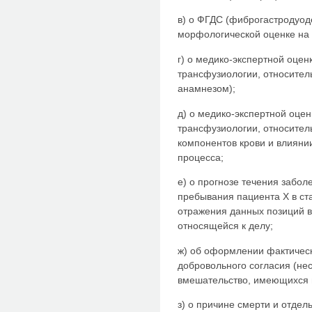
в) о ФГДС (фиброгастродуоде
морфологической оценке на 
г) о медико-экспертной оцен
трансфузиологии, относител
анамнезом);
д) о медико-экспертной оцен
трансфузиологии, относител
компонентов крови и влиянии
процесса;
е) о прогнозе течения забол
пребывания пациента X в ст
отражения данных позиций в
относящейся к делу;
ж) об оформлении фактичес
добровольного согласия (не
вмешательство, имеющихся 
з) о причине смерти и отде