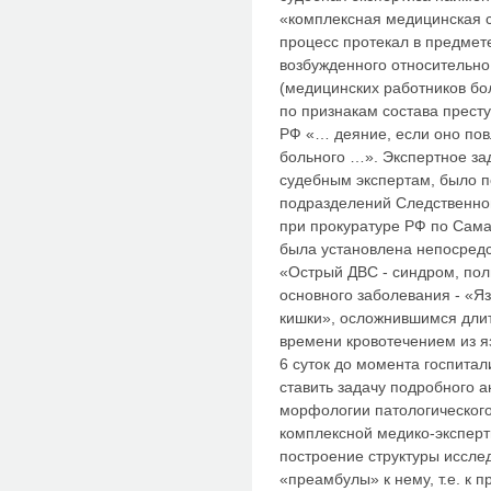
«комплексная медицинская с
процесс протекал в предмет
возбужденного относительно
(медицинских работников бо
по признакам состава престу
РФ «… деяние, если оно пов
больного …». Экспертное за
судебным экспертам, было п
подразделений Следственно
при прокуратуре РФ по Сам
была установлена непосредс
«Острый ДВС - синдром, пол
основного заболевания - «Я
кишки», осложнившимся дли
времени кровотечением из я
6 суток до момента госпитал
ставить задачу подробного а
морфологии патологическог
комплексной медико-эксперт
построение структуры иссле
«преамбулы» к нему, т.е. к 