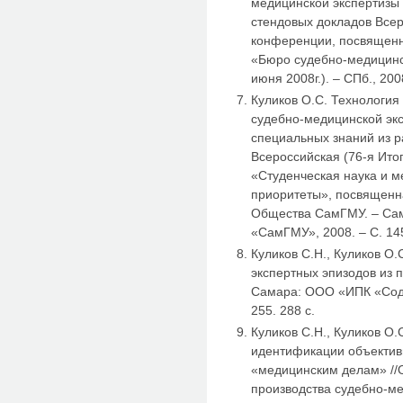
медицинской экспертизы 
стендовых докладов Всер
конференции, посвященн
«Бюро судебно-медицинск
июня 2008г.). – СПб., 200
Куликов О.С. Технология
судебно-медицинской эк
специальных знаний из р
Всероссийская (76-я Ито
«Студенческая наука и м
приоритеты», посвященн
Общества СамГМУ. – Са
«СамГМУ», 2008. – С. 14
Куликов С.Н., Куликов О
экспертных эпизодов из 
Самара: ООО «ИПК «Содру
255. 288 с.
Куликов С.Н., Куликов О
идентификации объектив
«медицинским делам» //
производства судебно-ме