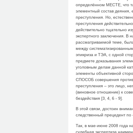
определённом МЕСТЕ, что та
элементный состав деяния, 
преступления. Но, естественн
преступления действительно
действительно тщательно из
экспертного заключения. В 
рассматриваемой теме, была
между систематизированны
эпикриза и ТЭА, с одной ст
предмете доказывания элеме
уголовным делам данной кат
элементы объективной стор
СПОСОБ совершения противо
преступления – это лицо, 
(виновное отношение) к сов
бездействия [3, 4, 6 - 9].
В этой связи, достоин внима
следственный прецедент по 
Так, в мае-июне 2008 года 
судебная экспертиза наиме