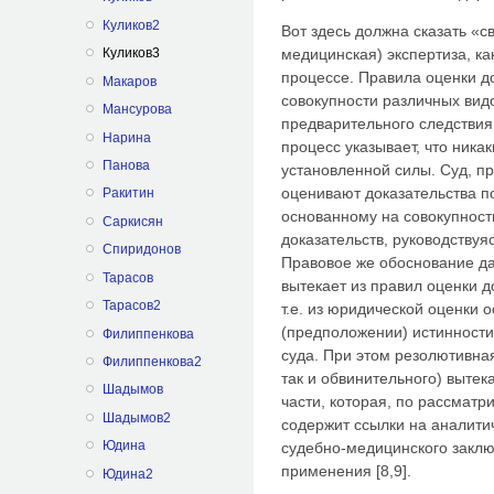
Куликов2
Вот здесь должна сказать «с
Куликов3
медицинская) экспертиза, ка
процессе. Правила оценки до
Макаров
совокупности различных видо
Мансурова
предварительного следствия
Нарина
процесс указывает, что ника
Панова
установленной силы. Суд, пр
оценивают доказательства п
Ракитин
основанному на совокупнос
Саркисян
доказательств, руководствуя
Спиридонов
Правовое же обоснование д
Тарасов
вытекает из правил оценки 
Тарасов2
т.е. из юридической оценки 
(предположении) истинности
Филиппенкова
суда. При этом резолютивная
Филиппенкова2
так и обвинительного) вытек
Шадымов
части, которая, по рассмат
Шадымов2
содержит ссылки на аналити
Юдина
судебно-медицинского заключ
применения [8,9].
Юдина2