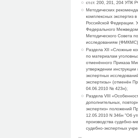
ст.ст. 200, 201, 204 УПК Р
Методических рекоменда
комплексных экспертиз в
Российской Федерации. 
Федерального Межведом
Методического Совета п
исследованиям (ФМКМС) 1
Раздела XII «Сложные к
по материалам уголовны
отменённого Приказа Ми
утверждении инструкции 
экспертных исследовани
экспертизы» (отменён П
04.06.2010 № 423н);
Раздела VIII «Особеннос
дополнительных, повтор
экспертиз» положений П
12.05.2010 N 346н "Об у
производства судебно-ме
судебно-экспертных учр