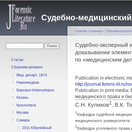
Пе
о
Судебно-медицинский жу
с
Главная страница
›
Сборники-реприн
Вы здесь
Судебно-эксперный 
Форма поиска
Поиск
доказывании элемен
по «медицинским дел
Статьи
Сборники-репринт
Мед. департ. 1874
Publication in electronic 
Наркомздрав
http://journal.forens-lit.ru/
Publication in print medi
Барнаул-Новосибирск
медицинского права и би
Казань
1
С.Н. Куликов
, В.К. 
Красноярск
Москва
1
Кафедра судебной медицин
Самара
медицинского университета
2
Кафедра уголовного права 
2011 Юбилейный