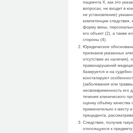
пациента X, как это ука
вопросах, не входит в к
не установление) указан
компетенции следствия, 
форму вины, персонально
его объект (2), а также 
стороны (4).
Юридическое обосновани
признаков указанных эле
отсутствие их наличия), 
правонарушений медицинс
базируется и на судебно
констатируют особенност
(заболевания или травмы
несвоевременность его д
течения клинического пр
оценку объёму качества 
применительно к месту 
прецедента, рассматрива
Следствие, получив так
относящуюся к предмету 