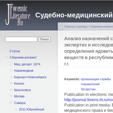
Пе
о
Судебно-медицинский жу
с
Главная страница
›
Сборники-реприн
Вы здесь
Анализ назначений 
Форма поиска
Поиск
экспертиз и исследо
определения ядовит
Статьи
веществ в республик
Сборники-репринт
г.г.
Мед. департ. 1874
Наркомздрав
Барнаул-Новосибирск
Keywords:
организация службы
Казань
токсикология
Татарстан
Красноярск
Publication in electronic 
Москва
http://journal.forens-lit.ru/
Самара
Publication in print medi
2011 Юбилейный
медицинского права и би