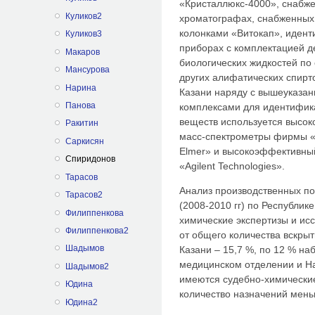
«Кристаллюкс-4000», снабж
Куликов2
хроматографах, снабженных
колонками «Витокап», идент
Куликов3
приборах с комплектацией д
Макаров
биологических жидкостей по
Мансурова
других алифатических спирто
Нарина
Казани наряду с вышеуказа
Панова
комплексами для идентифик
веществ используется высок
Ракитин
масс-спектрометры фирмы «A
Саркисян
Elmer» и высокоэффективны
Спиридонов
«Agilent Technologies».
Тарасов
Анализ производственных по
Тарасов2
(2008-2010 гг) по Республике
Филиппенкова
химические экспертизы и ис
Филиппенкова2
от общего количества вскрыт
Шадымов
Казани – 15,7 %, по 12 % на
медицинском отделении и Н
Шадымов2
имеются судебно-химические
Юдина
количество назначений мень
Юдина2