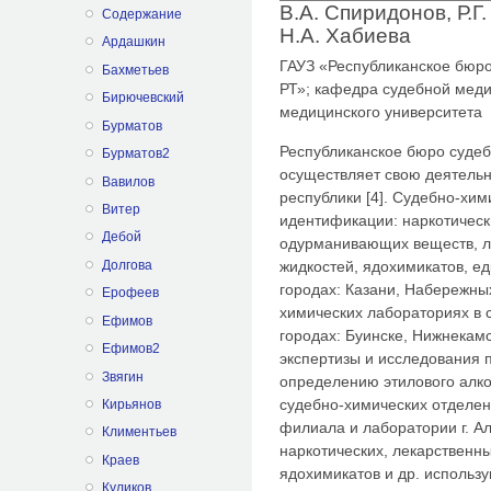
В.А. Спиридонов, Р.Г.
Содержание
Н.А. Хабиева
Ардашкин
ГАУЗ «Республиканское бюр
Бахметьев
РТ»; кафедра судебной меди
Бирючевский
медицинского университета
Бурматов
Республиканское бюро суде
Бурматов2
осуществляет свою деятельно
Вавилов
республики [4]. Судебно-хим
Витер
идентификации: наркотическ
Дебой
одурманивающих веществ, ле
жидкостей, ядохимикатов, ед
Долгова
городах: Казани, Набережны
Ерофеев
химических лабораториях в 
Ефимов
городах: Буинске, Нижнекам
Ефимов2
экспертизы и исследования 
Звягин
определению этилового алко
судебно-химических отделен
Кирьянов
филиала и лаборатории г. А
Климентьев
наркотических, лекарственн
Краев
ядохимикатов и др. использ
Куликов