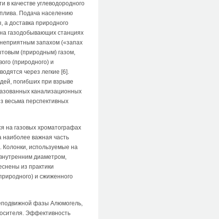
и в качестве углеводородного
оплива. Подача населению
, а доставка природного
 на газодобывающих станциях
 неприятным запахом («запах
ытовым (природным) газом,
ого (природного) и
одятся через легкие [6].
юдей, погибших при взрыве
загазованных канализационных
з весьма перспективных
ся на газовых хроматографах
 наиболее важная часть
. Колонки, используемые на
, внутренним диаметром,
еснены из практики
природного) и сжиженного
 неподвижной фазы Алюмогель,
носителя. Эффективность