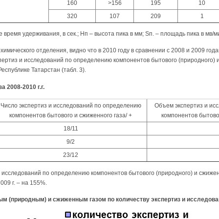
160
>156
195
10
320
107
209
1
время удерживания, в сек.; Нп – высота пика в мм; Sп. – площадь пика в мв/м
имического отделения, видно что в 2010 году в сравнении с 2008 и 2009 го
пертиз и исследований по определению компонентов бытового (природного) и
спублике Татарстан (табл. 3).
 2008-2010 г.г.
Число экспертиз и исследований по определению
Объем экспертиз и ис
компонентов бытового и сжиженного газа/ +
компонентов бытовог
18/11
9/2
23/12
и исследований по определению компонентов бытового (природного) и сжижен
009 г. – на 155%.
 (природным) и сжиженным газом по количеству экспертиз и исследований