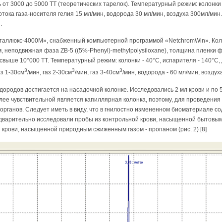
 от 3000 до 5000 ТТ (теоретических тарелок). Температурный режим: колонки 
отока газа-носителя гелия 15 мл/мин, водорода 30 мл/мин, воздуха 300мл/мин
.
таллюкс-4000М», снабженный компьютерной программой «NetchromWin». Кол
, неподвижная фаза ZB-5 ((5%-Phenyl)-methylpolysiloxane), толщина пленки ф
выше 10°000 ТТ. Температурный режим: колонки - 40°С, испарителя - 140°С, 
3
3
3
аз 1-30см
/мин, газ 2-30см
/мин, газ 3-40см
/мин, водорода - 60 мл/мин, воздуха
родов достигается на насадочной колонке. Исследовались 2 мл крови и по 5 
олее чувствительной является капиллярная колонка, поэтому, для проведения
их органов. Следует иметь в виду, что в гнилостно измененном биоматериале 
едварительно исследовали пробы из контрольной крови, насыщенной бытовым
й крови, насыщенной природным сжиженным газом - пропаном (рис. 2) [8]