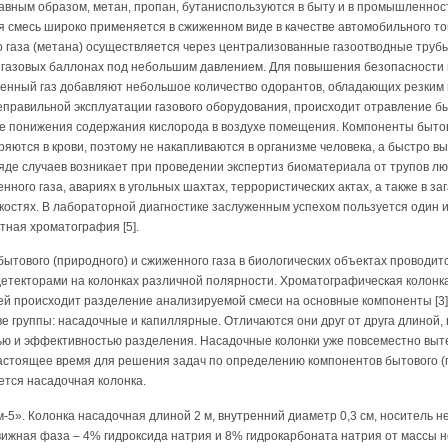
вным образом, метан, пропан, бутаниспользуются в быту и в промышленност
я смесь широко применяется в сжиженном виде в качестве автомобильного т
о газа (метана) осуществляется через централизованные газоотводные трубы
 в газовых баллонах под небольшим давлением. Для повышения безопасности
женный газ добавляют небольшое количество одорантов, обладающих резким
 неправильной эксплуатации газового оборудования, происходит отравление б
ие понижения содержания кислорода в воздухе помещения. Компоненты бытов
яются в крови, поэтому не накапливаются в организме человека, а быстро выв
яде случаев возникает при проведении экспертиз биоматериала от трупов л
енного газа, авариях в угольных шахтах, террористических актах, а также в 
остях. В лабораторной диагностике заслуженным успехом пользуется один и
тная хроматография [5].
тового (природного) и сжиженного газа в биологических объектах проводит
текторами на колонках различной полярности. Хроматографическая колонка
ней происходит разделение анализируемой смеси на основные компоненты [3]
ве группы: насадочные и капиллярные. Отличаются они друг от друга длиной
ью и эффективностью разделения. Насадочные колонки уже повсеместно выт
астоящее время для решения задач по определению компонентов бытового (
яется насадочная колонка.
-5». Колонка насадочная длиной 2 м, внутренний диаметр 0,3 см, носитель
движная фаза – 4% гидроксида натрия и 8% гидрокарбоната натрия от массы 