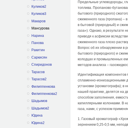
Предельные углеводороды, гла
Куликов2
топлива. Пропаново-бутанова
бытового (природного) сжатог
Куликов3
сжиженного газа (пропана) –
Макаров
в бытовой (природный) и сжи
Мансурова
газа»). Однако, в результате
Нарина
приводя к асфиксии вследств
сжиженного газа плохо раствор
Панова
Вопрос об их обнаружении в р
Ракитин
бытового (природного) и сжиж
Саркисян
колодцах и промышленных емк
Спиридонов
методов анализа – газожидкос
Тарасов
Идентификация компонентов бы
Тарасов2
спламенно-ионизационными де
установки (хроматографа); в 
Филиппенкова
нашей практике, делятся на д
Филиппенкова2
способом заполнения, емкост
Шадымов
капиллярными колонками. В н
Шадымов2
газа, нами, с успехом примен
Юдина
1. Газовый хроматограф «Хром
Юдина2
зернением 0,25-0,5 мм, непо