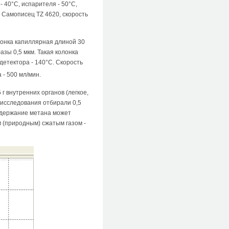
- 40°С, испарителя - 50°С,
. Самописец TZ 4620, скорость
онка капиллярная длиной 30
азы 0,5 мкм. Такая колонка
детектора - 140°С. Скорость
 - 500 мл/мин.
г внутренних органов (легкое,
 исследования отбирали 0,5
содержание метана может
 (природным) сжатым газом -