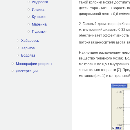
Андреева
такой колонки может достигать
детек¬тора - 60°С. Скорость п
Ильина
диаграммной ленты 0,6 см/мин
Купряхин
2. Газовый хроматограф«Крис
Марьина
м, внутренний диаметр 0,32 мм
Пудовкин
обеспечивает эффективность с
Хабаровск
потока газа-носителя азота: г
Харьков
Наилучшее разделениеуглеводо
Водолаз
вещество головного мозга). Б
Монографии-репринт
мл крови и по 0,5 г внутренн
значительно возрасти [7]. Пр
Диссертации
метаном (рис.1) и контрольно