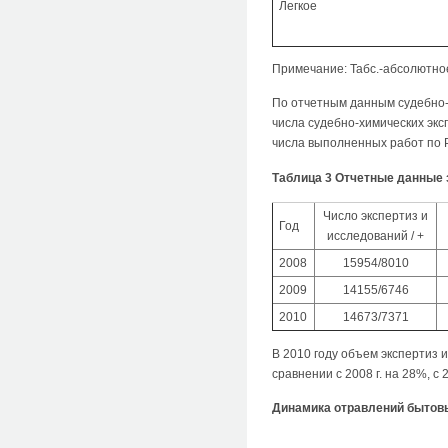
Легкое
Примечание: Табс.-абсолютное 
По отчетным данным судебно-х
числа судебно-химических экс
числа выполненных работ по Ре
Таблица 3 Отчетные данные за
Число экспертиз и
Год
исследований / +
2008
15954/8010
2009
14155/6746
2010
14673/7371
В 2010 году объем экспертиз 
сравнении с 2008 г. на 28%, с 2
Динамика отравлений бытовым