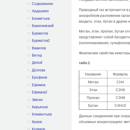
Содержание
Природный газ встречается в 
Ардашкин
анаэробном разложении органи
Бахметьев
входить: этан, бутан и другие 
Бирючевский
Метан, этан, пропан, бутан о
Бурматов
представляют собой бесцветн
Бурматов2
(галогенирования, сульфохлори
Вавилов
Физические свойства некотор
Витер
Дебой
табл.1
Долгова
Название
Формула
Ерофеев
Метан
СН4
Ефимов
Этан
С2Н6
Ефимов2
Пропан
С3Н8
Звягин
Бутан
С4Н10
Кирьянов
Климентьев
Данные соединения при сгора
Краев
объемных концентрациях: мета
Куликов