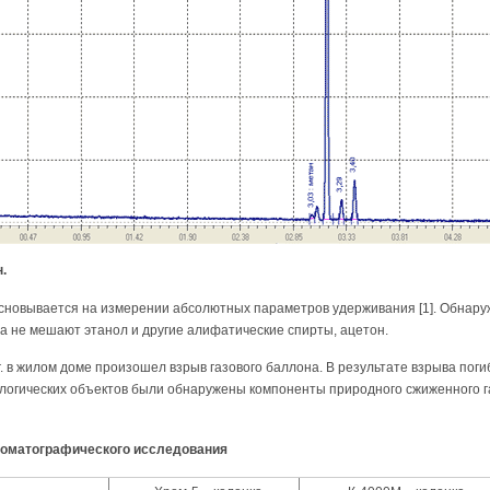
.
сновывается на измерении абсолютных параметров удерживания [1]. Обнар
за не мешают этанол и другие алифатические спирты, ацетон.
г. в жилом доме произошел взрыв газового баллона. В результате взрыва поги
логических объектов были обнаружены компоненты природного сжиженного га
роматографического исследования