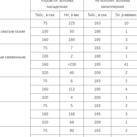
«Хром-5», колонка
«К-4000М», колонка
насадочная
капиллярная
Табс., в сек.
Нп, в мм.
Табс., в сек.
Sп.,в мв/мин
75
225
183
10
 сжатым газом
100
50
188
1
160
180
195
3
75
7
183
3
100
2
188
1
ным сжиженным
160
>230
195
41
320
60
209
2
75
6
183
2
160
112
195
4
320
4
209
1
75
5
183
2
160
166
195
3
320
68
209
1
75
80
183
2