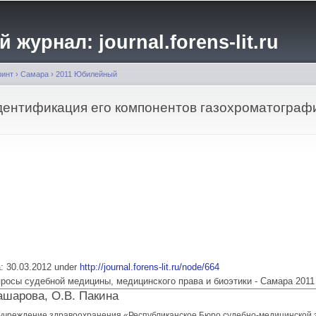
Перейти к
основному
журнал: journal.forens-lit.ru
содержанию
ринт
›
Самара
›
2011 Юбилейный
дентификация его компонентов газохроматограф
ia: 30.03.2012 under
http://journal.forens-lit.ru/node/664
 Вопросы судебной медицины, медицинского права и биоэтики - Самара 2011
Башарова, О.В. Пакина
учреждение здравоохранения «Республиканское Бюро судебно-медицинской 