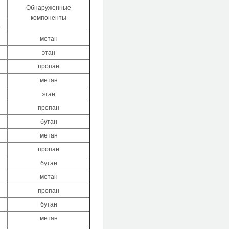
Обнаруженные
компоненты
.
метан
этан
пропан
метан
этан
пропан
бутан
метан
пропан
бутан
метан
пропан
бутан
метан