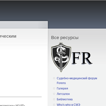
ическим
Все ресурсы
Судебно-медицинский форум
Forens
Галерея
Литсалон
Библиотека
Who's who в СМЭ
экспертизы МЗ РТ»