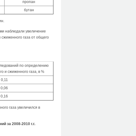
пропан
бутан
ин.
дами наблюдали увеличение
 сжиженного газа от общего
следований по определению
о и сжиженного газа, в %
0,11
0,06
0,16
ного газа увеличился в
 за 2008-2010 г.г.