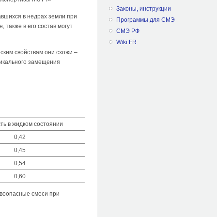
Законы, инструкции
авшихся в недрах земли при
Программы для СМЭ
 также в его состав могут
СМЭ РФ
Wiki FR
ским свойствам они схожи –
дикального замещения
ть в жидком состоянии
0,42
0,45
0,54
0,60
ывоопасные смеси при