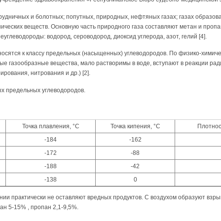
рудничных и болотных; попутных, природных, нефтяных газах; газах образов
ческих веществ. Основную часть природного газа составляют метан и пропан,
неуглеводороды: водород, сероводород, диоксид углерода, азот, гелий [4].
тносятся к классу предельных (насыщенных) углеводородов. По физико-химиче
ые газообразные вещества, мало растворимы в воде, вступают в реакции ра
рования, нитрования и др.) [2].
ых предельных углеводородов.
Точка плавления, °С
Точка кипения, °С
Плотнос
-184
-162
-172
-88
-188
-42
-138
0
нии практически не оставляют вредных продуктов. С воздухом образуют взр
н 5-15% , пропан 2,1-9,5%.