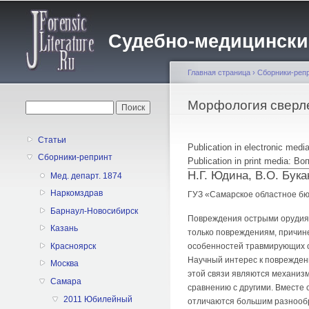
Судебно-медицинский 
Главная страница
›
Сборники-реп
Вы здесь
Морфология сверле
Форма поиска
Поиск
Статьи
Publication in electronic med
Сборники-репринт
Publication in print media:
Н.Г. Юдина, В.О. Бука
Мед. департ. 1874
Наркомздрав
ГУЗ «Самарское областное бю
Барнаул-Новосибирск
Повреждения острыми орудиям
Казань
только повреждениям, причин
особенностей травмирующих о
Красноярск
Научный интерес к поврежден
Москва
этой связи являются механиз
Самара
сравнению с другими. Вместе 
2011 Юбилейный
отличаются большим разнообра