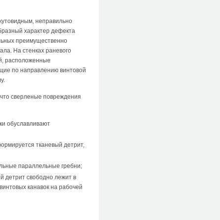
скутовидным, неправильно
образный характер дефекта
ельных преимущественно
ала. На стенках раневого
й, расположенные
ующие по направлению винтовой
у.
 что сверленые повреждения
аки обуславливают
формируется тканевый детрит,
ольные параллельные гребни;
й детрит свободно лежит в
 винтовых канавок на рабочей