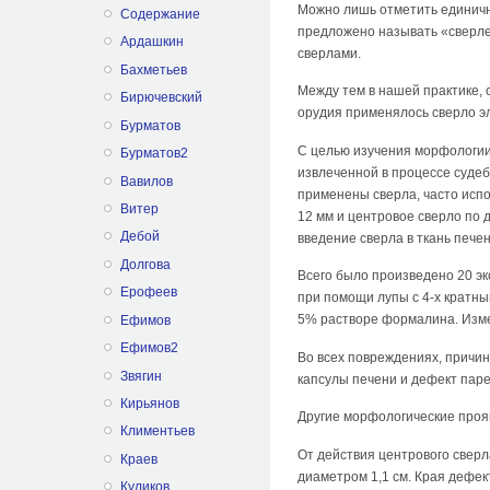
Можно лишь отметить единичн
Содержание
предложено называть «сверле
Ардашкин
сверлами.
Бахметьев
Между тем в нашей практике, 
Бирючевский
орудия применялось сверло э
Бурматов
С целью изучения морфологии
Бурматов2
извлеченной в процессе судеб
Вавилов
применены сверла, часто испо
Витер
12 мм и центровое сверло по 
Дебой
введение сверла в ткань пече
Долгова
Всего было произведено 20 э
Ерофеев
при помощи лупы с 4-х кратн
5% растворе формалина. Изме
Ефимов
Ефимов2
Во всех повреждениях, причи
Звягин
капсулы печени и дефект пар
Кирьянов
Другие морфологические проя
Климентьев
От действия центрового свер
Краев
диаметром 1,1 см. Края дефе
Куликов