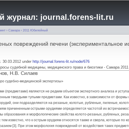
Перейти к
основному
журнал: journal.forens-lit.ru
содержанию
ринт
›
Самара
›
2011 Юбилейный
ных повреждений печени (экспериментальное и
ia: 30.03.2012 under
http://journal.forens-lit.ru/node/676
 Вопросы судебной медицины, медицинского права и биоэтики - Самара 2011
нов, Н.В. Силаев
ро судебно-медицинской экспертизы»
и (предметами) являются не редким объектом экспертного анализа и уступа
енным твердыми тупыми предметами. Как известно, в зависимости от формы 
рудий, они подразделяются на резаные, колотые, рубленые, пиленые, колот
иям причиненным острыми орудиями определяется частотой их встречаемос
мы образования и морфологические свойства колото-резаных, рубленых, рез
с тем известно, что к острым орудиям относятся также и сверла, которые по 
зием [3]. При этом морфология повреждений от воздействия таких предмето