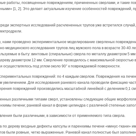
ые работы, посвященные повреждениям, причиненных сверлами, и такие п
ными» [1, 2]. Это делает актуальным изучение особенностей повреждений
среди экспертных исследований расчлененных трупов уже встретился случай,
лектродрели.
, нами проведено экспериментальное моделирование сверленых повреждени
но-медицинского исследования трупов лиц мужского пола в возрасте 30-40 л
льзуемые в быту: винтовые (спиральные) сверла по металлу диаметром 5 мм
дереву диаметром 12 мм. Сверление проводилось с максимальной скоростью 
ни осуществлялось под углом около 90° к повреждаемой поверхности.
кспериментальных повреждений: по 4 каждым сверлом. Повреждения на печен
ым увеличением. Для исследования раневого канала проводили фиксацию част
рения повреждений производились масштабной линейкой с делением 0,1 см
ненных различными типами сверл, установлены следующие общие морфологи
енхимы печени; раневой канал в форме цилиндра с различной степенью запо
вления были различными, в зависимости от применяемого типа сверла.
ла по дереву входные дефекты капсулы и паренхимы печени «минус-ткани» и
ктов были ровные, четко выраженные. Раневой канал полностью был заполн