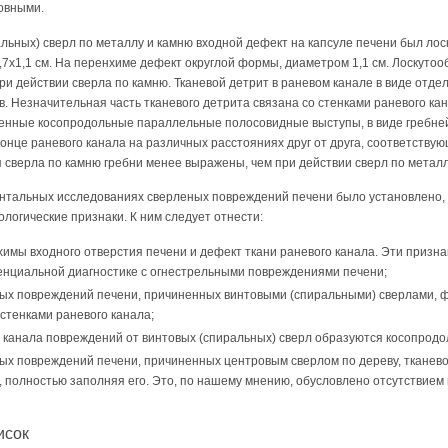
овными.
льных) сверл по металлу и камню входной дефект на капсуле печени был ло
7х1,1 см. На перенхиме дефект округлой формы, диаметром 1,1 см. Лоскуто
ри действии сверла по камню. Тканевой детрит в раневом канале в виде отд
 Незначительная часть тканевого детрита связана со стенками раневого кан
енные косопродольные параллельные полосовидные выступы, в виде гребне
онце раневого канала на различных расстояниях друг от друга, соответств
я сверла по камню гребни менее выражены, чем при действии сверл по металл
ентальных исследованиях сверленых повреждений печени было установлено,
огические признаки. К ним следует отнести:
имы входного отверстия печени и дефект ткани раневого канала. Эти призн
нциальной диагностике с огнестрельными повреждениями печени;
ных повреждений печени, причиненных винтовыми (спиральными) сверлами, 
 стенками раневого канала;
о канала повреждений от винтовых (спиральных) сверл образуются косопрод
ых повреждений печени, причиненных центровым сверлом по дереву, тканево
, полностью заполняя его. Это, по нашему мнению, обусловлено отсутствием
исок