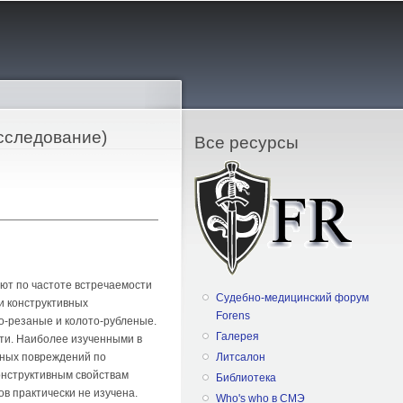
сследование)
Все ресурсы
ют по частоте встречаемости
Судебно-медицинский форум
и конструктивных
Forens
о-резаные и колото-рубленые.
Галерея
ти. Наиболее изученными в
аных повреждений по
Литсалон
конструктивным свойствам
Библиотека
в практически не изучена.
Who's who в СМЭ