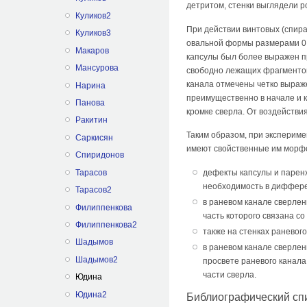
детритом, стенки выглядели р
Куликов2
При действии винтовых (спира
Куликов3
овальной формы размерами 0,
Макаров
капсулы был более выражен п
Мансурова
свободно лежащих фрагментов.
канала отмечены четко выраж
Нарина
преимущественно в начале и к
Панова
кромке сверла. От воздействи
Ракитин
Таким образом, при эксперим
Саркисян
имеют свойственные им морфол
Спиридонов
Тарасов
дефекты капсулы и паренх
необходимость в диффере
Тарасов2
в раневом канале сверле
Филиппенкова
часть которого связана со
Филиппенкова2
также на стенках раневог
Шадымов
в раневом канале сверлен
Шадымов2
просвете раневого канала
части сверла.
Юдина
Юдина2
Библиографический сп