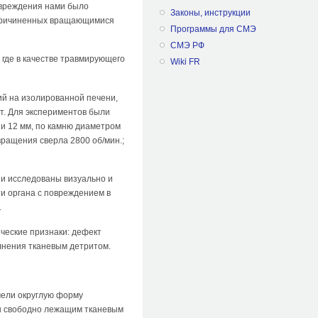
овреждения нами было
Законы, инструкции
, причиненных вращающимися
Программы для СМЭ
СМЭ РФ
 где в качестве травмирующего
Wiki FR
й на изолированной печени,
ет. Для экспериментов были
 и 12 мм, по камню диаметром
вращения сверла 2800 об/мин.;
и исследованы визуально и
и органа с повреждением в
.
ческие признаки: дефект
лнения тканевым детритом.
мели округлую форму
ен свободно лежащим тканевым