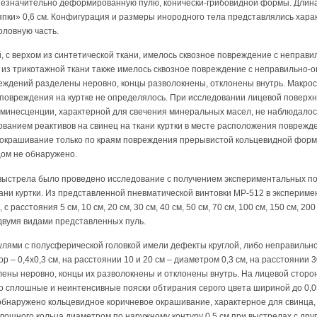
езначительно деформированную пулю, конически-грибовидной формы. Длина 
япки» 0,6 см. Конфигурация и размеры инородного тела представлялись хар
оловную часть.
, с верхом из синтетической ткани, имелось сквозное повреждение с непра
ке из трикотажной ткани также имелось сквозное повреждение с неправильно-
реждений разделены неровно, концы разволокнены, отклонены внутрь. Макрос
г повреждения на куртке не определялось. При исследовании лицевой поверхн
юминесценции, характерной для свечения минеральных масел, не наблюдало
ованием реактивов на свинец на ткани куртки в месте расположения повреж
 окрашивание только по краям повреждения прерывистой кольцевидной форм
ом не обнаружено.
выстрела было проведено исследование с получением экспериментальных по
кани куртки. Из представленной пневматической винтовки МР-512 в экспери
 расстояния 5 см, 10 см, 20 см, 30 см, 40 см, 50 см, 70 см, 100 см, 150 см, 200
двумя видами представленных пуль.
лями с полусферической головкой имели дефекты круглой, либо неправильн
р – 0,4х0,3 см, на расстоянии 10 и 20 см – диаметром 0,3 см, на расстоянии 30
ены неровно, концы их разволокнены и отклонены внутрь. На лицевой сторо
 сплошные и неинтенсивные пояски обтирания серого цвета шириной до 0,0
обнаружено кольцевидное коричневое окрашивание, характерное для свинца,
плошного кольца диаметром по наружному контуру 0,5 см при выстрелах с дру