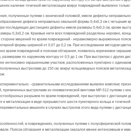
шенях наличие точечной металлизации вокруг повреждений выявлено только п
ия, полученные пулями с конической головкой, имели дефекты неправильн
 образование дефекта неправильно овальной формы 0,4х0,3 см с четырьмя 
При последующих дистанциях дефекты имели размеры 0,4х0,3 см, кроме выст
змеры 0,3х0,2 см. Краевые нити всех повреждений разделены неровно, конц
й стороне мишеней по краям повреждений - неравномерно выраженные пояск
ктирной формы шириной от 0,07 до 0,2 см. При исследовании методом цветн
енно краям повреждений и пояскам обтирания, появилось коричневое окраши
размерами по наружному контуру от 0,5 до 1 см. При выстрелах с других ди
ее интенсивно окрашенными участков, расположенных пунктирно с одинако
полученных выстрелами до 150 см, вокруг кольцевидных поясков металлиза
ом.
кспериментально - сравнительными исследованиями выявлен комплекс призн
, причиненных выстрелами из пневматической винтовки МР-512 пулями с кони
рестообразных разрывов по краям повреждений, при выстрелах с дистанции до
я и металлизации в виде прерывистого шести пунктирного кольца и точечной
спериментальных мишенях в случаях выстрелов этого вида пулями с дистанци
особенностей, в повреждениях, полученных пулями с полусферической голов
вовали. Поясок обтирания и металлизации оказался менее интенсивным и им