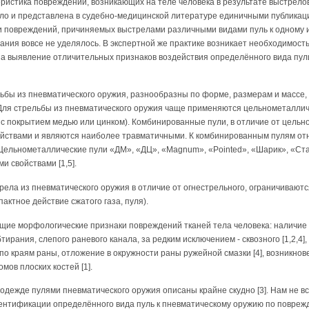
истика повреждений, возникающих на теле человека в результате выстрелов
о и представлена в судебно-медицинской литературе единичными публикациями 
 повреждений, причиняемых выстрелами различными видами пуль к одному и
ания вовсе не уделялось. В экспертной же практике возникает необходимос
а выявление отличительных признаков воздействия определённого вида пули
бы из пневматического оружия, разнообразны по форме, размерам и массе, 
ля стрельбы из пневматического оружия чаще применяются цельнометалличе
с покрытием медью или цинком). Комбинированные пули, в отличие от цельн
йствами и являются наиболее травматичными. К комбинированным пулям отн
Цельнометаллические пули «ДМ», «ДЦ», «Magnum», «Pointed», «Шарик», «Ста
 свойствами [1,5].
ла из пневматического оружия в отличие от огнестрельного, ограничивают
актное действие сжатого газа, пуля).
щие морфологические признаки повреждений тканей тела человека: наличие 
рания, слепого раневого канала, за редким исключением - сквозного [1,2,4],
жи по краям раны, отложение в окружности раны ружейной смазки [4], возникн
ов плоских костей [1].
дежде пулями пневматического оружия описаны крайне скудно [3]. Нам не в
нтификации определённого вида пуль к пневматическому оружию по поврежде