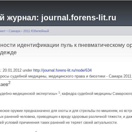
Перейти к
основному
журнал: journal.forens-lit.ru
содержанию
ринт
›
Самара
›
2011 Юбилейный
жности идентификации пуль к пневматическому о
одежде
ia: 20.01.2012 under
http://journal.forens-lit.ru/node/634
 Вопросы судебной медицины, медицинского права и биоэтики - Самара 2011
2
лаев
1
судебно-медицинской экспертизы»
; кафедра судебной медицины Самарского
еское оружие предназначено для охоты и для стрельбы по мишеням, но встр
 ранений человека, приводящих к вреду здоровью различной тяжести, и даже 
й условий причинения таких ранений не теряет своей актуальности.