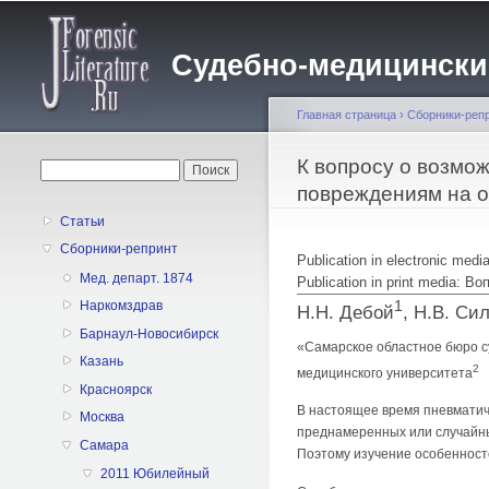
Судебно-медицинский 
Главная страница
›
Сборники-реп
Вы здесь
К вопросу о возмо
Форма поиска
Поиск
повреждениям на 
Статьи
Сборники-репринт
Publication in electronic med
Мед. департ. 1874
Publication in print media:
1
Наркомздрав
Н.Н. Дебой
, Н.В. Си
Барнаул-Новосибирск
«Самарское областное бюро 
Казань
2
медицинского университета
Красноярск
В настоящее время пневматич
Москва
преднамеренных или случайных
Самара
Поэтому изучение особенносте
2011 Юбилейный