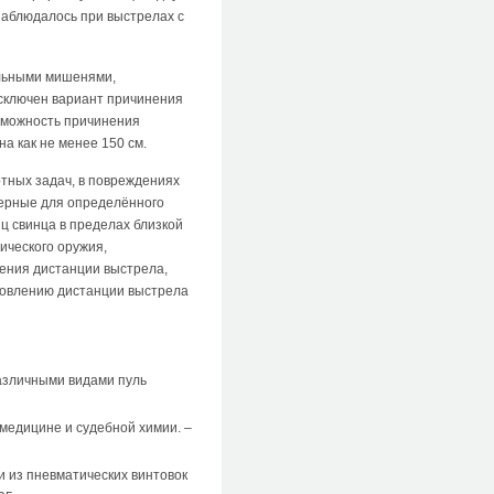
аблюдалось при выстрелах с
альными мишенями,
сключен вариант причинения
зможность причинения
а как не менее 150 см.
тных задач, в повреждениях
терные для определённого
иц свинца в пределах близкой
ического оружия,
ления дистанции выстрела,
новлению дистанции выстрела
азличными видами пуль
 медицине и судебной химии. –
 из пневматических винтовок