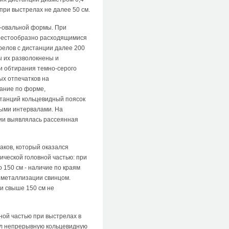
ри выстрелах не далее 50 см.
о-овальной формы. При
крестообразно расходящимися
релов с дистанции далее 200
ы их разволокнены и
и обтирания темно-серого
ых отпечатков на
вание по форме,
станций кольцевидный поясок
выми интервалами. На
ции выявлялась рассеянная
аков, который оказался
ческой головной частью: при
 150 см - наличие по краям
 металлизации свинцом.
и свыше 150 см не
ной частью при выстрелах в
ел непрерывную кольцевидную