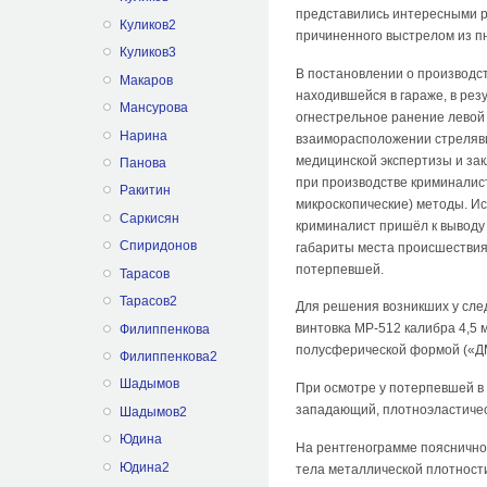
представились интересными р
Куликов2
причиненного выстрелом из п
Куликов3
В постановлении о производс
Макаров
находившейся в гараже, в рез
Мансурова
огнестрельное ранение левой
Нарина
взаиморасположении стрелявш
медицинской экспертизы и за
Панова
при производстве криминалис
Ракитин
микроскопические) методы. Ис
Саркисян
криминалист пришёл к выводу 
Спиридонов
габариты места происшествия
потерпевшей.
Тарасов
Тарасов2
Для решения возникших у сле
винтовка МР-512 калибра 4,5 
Филиппенкова
полусферической формой («ДМ»
Филиппенкова2
Шадымов
При осмотре у потерпевшей в 
западающий, плотноэластичес
Шадымов2
Юдина
На рентгенограмме пояснично
Юдина2
тела металлической плотност