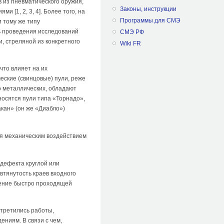
 из пневматического оружия,
Законы, инструкции
[1, 2, 3, 4]. Более того, на
Программы для СМЭ
 тому же типу
ть проведения исследований
СМЭ РФ
, стреляной из конкретного
Wiki FR
что влияет на их
ские (свинцовые) пули, реже
о металлических, обладают
осятся пули типа «Торнадо»,
кан» (он же «Диабло»)
ся механическим воздействием
дефекта круглой или
 втянутость краев входного
овение быстро проходящей
стретились работы,
ниям. В связи с чем,