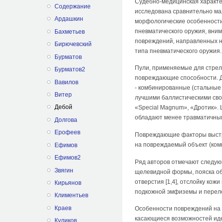
Судебно-медицинская характер
Содержание
исследована сравнительно мал
Ардашкин
морфологические особенности
пневматического оружия, вним
Бахметьев
повреждений, направленных н
Бирючевский
типа пневматического оружия.
Бурматов
Пули, применяемые для стрель
Бурматов2
повреждающие способности. Д
Вавилов
- комбинированные (стальные 
Витер
лучшими баллистическими сво
Дебой
«Special Magnum», «Дротик». 
обладают менее травматичными
Долгова
Ерофеев
Повреждающие факторы выстре
на повреждаемый объект (комп
Ефимов
Ефимов2
Ряд авторов отмечают следую
Звягин
щелевидной формы, пояска обти
отверстия [1,4], отслойку ко
Кирьянов
подкожной эмфиземы и перелом
Климентьев
Краев
Особенности повреждений на о
касающиеся возможностей иде
Куликов