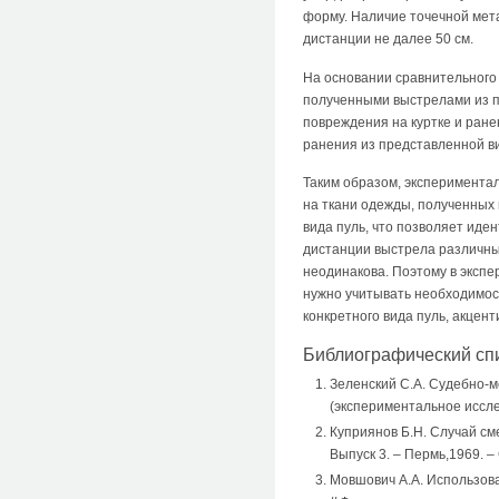
форму. Наличие точечной мет
дистанции не далее 50 см.
На основании сравнительного
полученными выстрелами из п
повреждения на куртке и ран
ранения из представленной ви
Таким образом, эксперимента
на ткани одежды, полученных
вида пуль, что позволяет иде
дистанции выстрела различным
неодинакова. Поэтому в экспе
нужно учитывать необходимос
конкретного вида пуль, акцен
Библиографический сп
Зеленский С.А. Судебно-
(экспериментальное иссле
Куприянов Б.Н. Случай см
Выпуск 3. – Пермь,1969. – 
Мовшович А.А. Использов