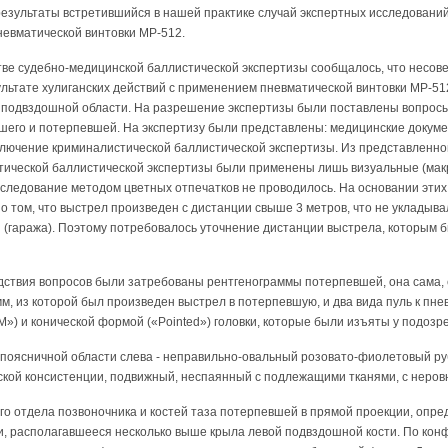
езультаты встретившийся в нашей практике случай экспертных исследований
невматической винтовки МР-512.
тве судебно-медицинской баллистической экспертизы сообщалось, что несо
ультате хулиганских действий с применением пневматической винтовки МР-5
 подвздошной области. На разрешение экспертизы были поставлены вопросы
его и потерпевшей. На экспертизу были представлены: медицинские докуме
ключение криминалистической баллистической экспертизы. Из представленног
тической баллистической экспертизы были применены лишь визуальные (мак
следование методом цветных отпечатков не проводилось. На основании этих
о том, что выстрел произведен с дистанции свыше 3 метров, что не укладыв
 (гаража). Поэтому потребовалось уточнение дистанции выстрела, которым 
дствия вопросов были затребованы рентгенограммы потерпевшей, она сама, 
мм, из которой был произведен выстрел в потерпевшую, и два вида пуль к пне
) и конической формой («Pointed») головки, которые были изъяты у подозр
поясничной области слева - неправильно-овальный розовато-фиолетовый рубе
кой консистенции, подвижный, неспаянный с подлежащими тканями, с неро
го отдела позвоночника и костей таза потерпевшей в прямой проекции, опр
и, располагавшееся несколько выше крыла левой подвздошной кости. По кон