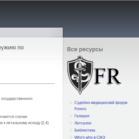
ружию по
Все ресурсы
 государственного
Судебно-медицинский форум
Forens
Галерея
ечаются случаи
к летальному исходу [2,4].
Литсалон
Библиотека
Who's who в СМЭ