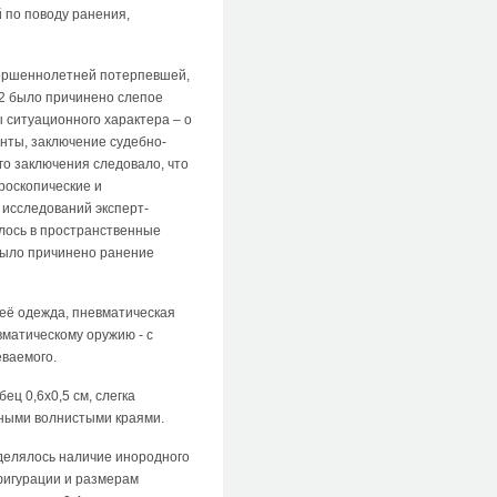
 по поводу ранения,
вершеннолетней потерпевшей,
12 было причинено слепое
 ситуационного характера – о
нты, заключение судебно-
о заключения следовало, что
роскопические и
 исследований эксперт-
алось в пространственные
было причинено ранение
её одежда, пневматическая
вматическому оружию - с
еваемого.
ц 0,6х0,5 см, слегка
вными волнистыми краями.
еделялось наличие инородного
фигурации и размерам