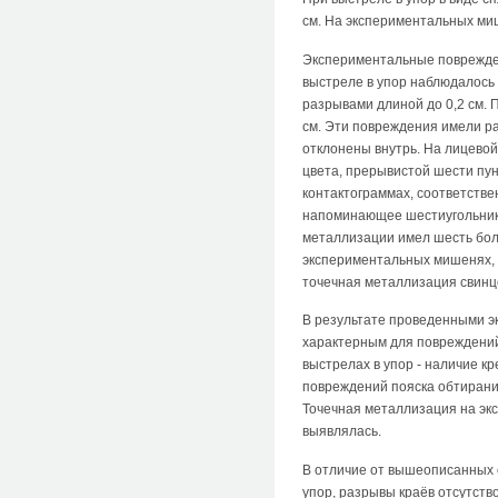
см. На экспериментальных ми
Экспериментальные поврежден
выстреле в упор наблюдалось
разрывами длиной до 0,2 см. 
см. Эти повреждения имели ра
отклонены внутрь. На лицево
цвета, прерывистой шести пун
контактограммах, соответств
напоминающее шестиугольник, 
металлизации имел шесть бол
экспериментальных мишенях, 
точечная металлизация свинц
В результате проведенными э
характерным для повреждений
выстрелах в упор - наличие к
повреждений пояска обтирани
Точечная металлизация на эк
выявлялась.
В отличие от вышеописанных 
упор, разрывы краёв отсутст