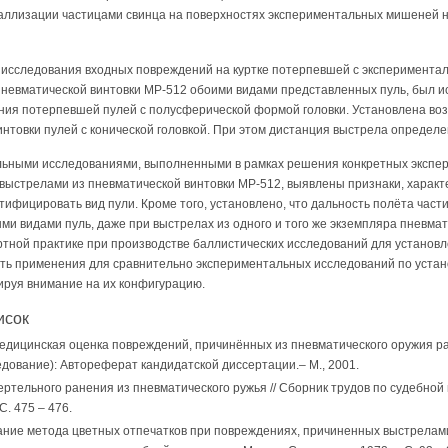
аллизации частицами свинца на поверхностях экспериментальных мишеней н
 исследования входных повреждений на куртке потерпевшей с эксперимент
невматической винтовки МР-512 обоими видами представленных пуль, был и
ения потерпевшей пулей с полусферической формой головки. Установлена во
нтовки пулей с конической головкой. При этом дистанция выстрела определен
льными исследованиями, выполненными в рамках решения конкретных экспер
 выстрелами из пневматической винтовки МР-512, выявлены признаки, харак
нтифицировать вид пули. Кроме того, установлено, что дальность полёта част
и видами пуль, даже при выстрелах из одного и того же экземпляра пневмат
ртной практике при производстве баллистических исследований для установ
ть применения для сравнительно экспериментальных исследований по уста
тируя внимание на их конфигурацию.
исок
медицинская оценка повреждений, причинённых из пневматического оружия р
дование): Автореферат кандидатской диссертации.– М., 2001.
ертельного ранения из пневматического ружья // Сборник трудов по судебной
С. 475 – 476.
ание метода цветных отпечатков при повреждениях, причиненных выстрелами