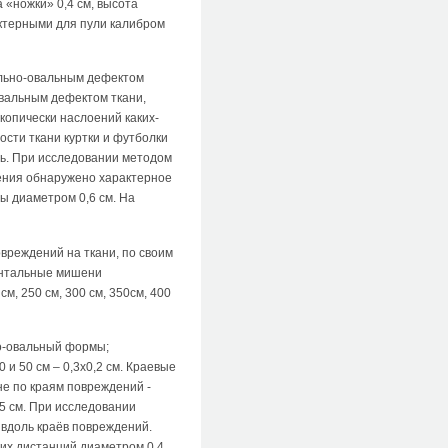
«ножки» 0,4 см, высота
актерными для пули калибром
вильно-овальным дефектом
овальным дефектом ткани,
копически наслоений каких-
ости ткани куртки и футболки
сь. При исследовании методом
дения обнаружено характерное
ы диаметром 0,6 см. На
вреждений на ткани, по своим
ментальные мишени
 см, 250 см, 300 см, 350см, 400
о-овальный формы;
 и 50 см – 0,3х0,2 см. Краевые
не по краям повреждений -
5 см. При исследовании
 вдоль краёв повреждений.
гих дистанций диаметром 0,4