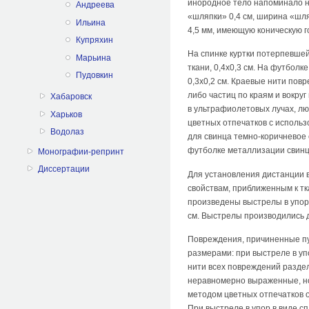
инородное тело напоминало н
Андреева
«шляпки» 0,4 см, ширина «шл
Ильина
4,5 мм, имеющую коническую г
Купряхин
На спинке куртки потерпевшей
Марьина
ткани, 0,4х0,3 см. На футбол
Пудовкин
0,3х0,2 см. Краевые нити пов
либо частиц по краям и вокру
Хабаровск
в ультрафиолетовых лучах, л
Харьков
цветных отпечатков с использ
Водолаз
для свинца темно-коричневое
футболке металлизации свинц
Монографии-репринт
Диссертации
Для установления дистанции 
свойствам, приближенным к т
произведены выстрелы в упор, с
см. Выстрелы производились 
Повреждения, причиненные пу
размерами: при выстреле в упо
нити всех повреждений раздел
неравномерно выраженные, но
методом цветных отпечатков 
При выстреле в упор в виде с