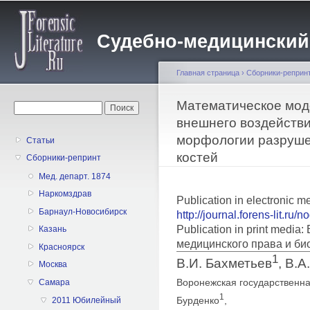
Пе
о
Судебно-медицинский жу
с
Главная страница
›
Сборники-реприн
Вы здесь
Математическое мод
Форма поиска
Поиск
внешнего воздействи
морфологии разруше
Статьи
костей
Сборники-репринт
Мед. департ. 1874
Наркомздрав
Publication in electronic 
Барнаул-Новосибирск
http://journal.forens-lit.ru/
Publication in print medi
Казань
медицинского права и би
Красноярск
1
В.И. Бахметьев
, В.А
Москва
Воронежская государственна
Самара
1
Бурденко
,
2011 Юбилейный