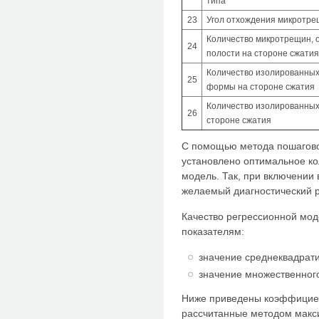
типа
23
Угол отхождения микротр
Количество микротрещин, 
24
полости на стороне сжати
Количество изолированных
25
формы на стороне сжатия
Количество изолированны
26
стороне сжатия
С помощью метода пошагово
установлено оптимальное ко
модель. Так, при включении 
желаемый диагностический р
Качество регрессионной мо
показателям:
значение среднеквадрати
значение множественног
Ниже приведены коэффициен
рассчитанные методом макс