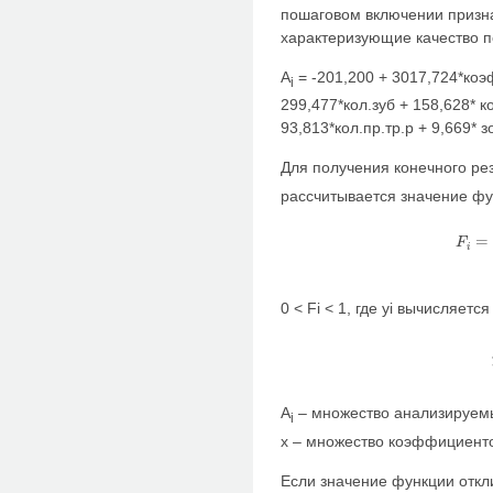
пошаговом включении призна
характеризующие качество 
A
= -201,200 + 3017,724*коэф
i
299,477*кол.зуб + 158,628* ко
93,813*кол.пр.тр.р + 9,669* з
Для получения конечного ре
рассчитывается значение фу
=
F
i
0 < Fi < 1, где yi вычисляетс
A
– множество анализируемы
i
x – множество коэффициенто
Если значение функции откл