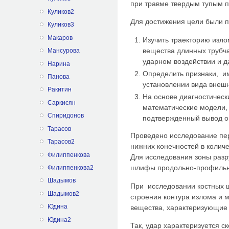
при травме твердым тупым 
Куликов2
Для достижения цели были 
Куликов3
Макаров
Изучить траекторию изл
вещества длинных трубч
Мансурова
ударном воздействии и д
Нарина
Определить признаки, и
Панова
установлении вида внешн
Ракитин
На основе диагностическ
Саркисян
математические модели,
Спиридонов
подтвержденный вывод о
Тарасов
Проведено исследование пе
Тарасов2
нижних конечностей в колич
Филиппенкова
Для исследования зоны разр
шлифы продольно-профильно
Филиппенкова2
Шадымов
При исследовании костных 
Шадымов2
строения контура излома и 
Юдина
вещества, характеризующие 
Юдина2
Так, удар характеризуется 