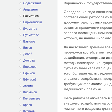
Воронежский государственны
Содержание
Ардашкин
Определение вида внешнего 
Бахметьев
составляющей ретроспективн
дорожно-транспортных прои
Бирючевский
остается практически нереш
Бурматов
вопроса посвящены немного
Бурматов2
которых, не нашли широкого
Вавилов
До настоящего времени вре
Витер
переломов костей, в том чи
Дебой
воздействия, экспертами ис
Долгова
методы исследования, суще
Ерофеев
субъективный характер оцен
того, большая часть сведен
Ефимов
внешнего воздействия, предс
Ефимов2
требующих формализации дл
Звягин
медицинской практике.
Кирьянов
Цель работы заключалась в 
Климентьев
внешнего воздействия на о
Краев
компактного вещества длинн
Куликов