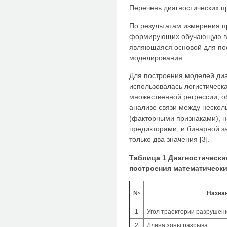
Перечень диагностических пр
По результатам измерения п
формирующих обучающую выб
являющаяся основой для по
моделирования.
Для построения моделей диа
использовалась логистическ
множественной регрессии, о
анализе связи между неско
(факторными признаками), 
предикторами, и бинарной 
только два значения [3].
Таблица 1 Диагностически
построения математическ
№
Назва
1
Угол траектории разрушен
2
Длина зоны разрыва