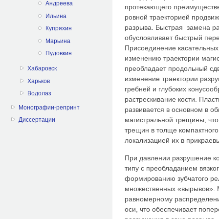
Андреева
протекающего преимуществен
Ильина
ровной траекторией продвиж
разрыва. Быстрая замена р
Купряхин
обусловливает быстрый пере
Марьина
Присоединение касательных
Пудовкин
изменению траектории магис
преобладает продольный сдви
Хабаровск
изменение траектории разр
Харьков
гребней и глубоких конусоо
Водолаз
растрескивание кости. Плас
Монографии-репринт
развивается в основном в 
магистральной трещины, чт
Диссертации
трещин в толще компактного
локализацией их в прикраев
При давлении разрушение ко
типу с преобладанием вязког
формированию зубчатого ре
множественных «вырывов». М
равномерному распределени
оси, что обеспечивает попе