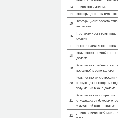
13
Длина зоны долома
14
Коэффициент долома отно
Коэффициент долома отно
15
вещества
Протяженность зоны пласт
16
сжатия
17
Высота наибольшего гребн
Количество гребней с остр
18
долома
Количество гребней с закр
19
вершиной в зоне долома
Количество микротрещин «
20
отходящих от концевых от
углублений в зоне долома
Количество микротрещин «
21
отходящих от боковых отд
углублений в зоне долома
Длина наибольшей микрот
22