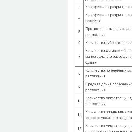
3
Коэффициент разрыва отно
Коэффициент разрыва отн
4
вещества
Протяженность зоны пласт
5
растяжения
6
Количество зубцов в зоне 
Количество «ступенеобраз
7
магистрального разрушения
сдвига
Количество поперечных ми
8
растяжения
Средняя длина поперечны
9
растяжения
Количество микротрещин 
10
растяжения
Количество продольных из
11
толще компактного вещест
Количество микротрещин, 
12
полости на стороне растя