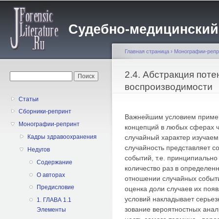
Пе
о
Судебно-медицинский жу
с
Главная страница
›
Монографии-репр
Вы здесь
2.4. Абстракция пот
Форма поиска
Поиск
воспроизводимости
Статьи
Сборники-репринт
Важнейшим условием примен
Монографии-репринт
концепций в любых сферах ч
случайный характер изучаем
Кадры здравоохранения
случайность представляет с
Недугов
событий, т.е. принципиальн
Содержание
количество раз в определенн
О авторах
отношении случайных событ
Предисловие
оценка доли случаев их поя
условий накладывает серьез
1. ГЛАВА 1.1
зование вероятностных анал
Элементы