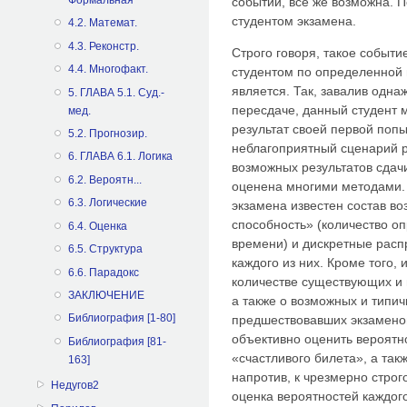
событий, все же возможна. 
студентом экзамена.
4.2. Математ.
4.3. Реконстр.
Строго говоря, такое событи
4.4. Многофакт.
студентом по определенной
является. Так, завалив одна
5. ГЛАВА 5.1. Суд.-
пересдаче, данный студент м
мед.
результат своей первой поп
5.2. Прогнозир.
неблагоприятный сценарий р
6. ГЛАВА 6.1. Логика
возможных результатов сдач
6.2. Вероятн...
оценена многими методами. 
6.3. Логические
экзамена известен состав в
способность» (количество о
6.4. Оценка
времени) и дискретные рас
6.5. Структура
каждого из них. Кроме того,
6.6. Парадокс
количестве существующих и
ЗАКЛЮЧЕНИЕ
а также о возможных и типич
Библиография [1-80]
предшествовавших экзамено
объективно оценить вероятн
Библиография [81-
«счастливого билета», а та
163]
напротив, к чрезмерно строго
Недугов2
оценка вероятностей каждог