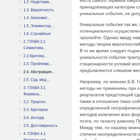
ность самого термина «веро
1.2. Недетерм...
принадлежащих категории с
1.3. Вероятность
уникальные события, не доп
1.4. Аксиомат...
Уникальные события так же,
1.5. Элементар...
потенциального осуществления
1.6. Случайные
произойти. Однако ввиду не
2. ГЛАВА 2.1
методы теории вероятносте
Семантика...
В то же время следует подче
2.2 Критика...
уникальности события тракту
стационарности условий вос
2.3. Проблема...
предъявляются слишком жес
2.4. Абстракция...
2.5. Суд. мед....
Например, по мнению Б.В. Г
3. ГЛАВА 3.1.
методы не применимы при о
Формаль...
результатов предстоящей сд
также в отношении таких соб
3.2. Практич.
определенной географическ
3.3. Критерии
методов излечения всех фор
3.4. Интерв.
поэта, по таланту равному П
3.5. Достоверность
Между тем, по нашему мнен
4. ГЛАВА 4.1.
степени неопределенности о
Формальная