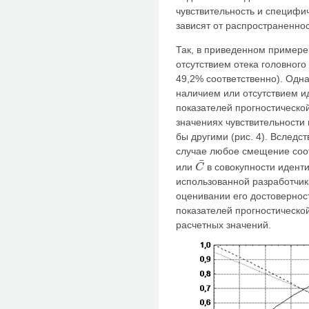
чувствительность и специфич
зависят от распространеннос
Так, в приведенном примере
отсутствием отека головного
49,2% соответственно). Одна
наличием или отсутствием 
показателей прогностической
значениях чувствительности
бы другими (рис. 4). Вследс
случае любое смещение соо
¯
или
в совокупности идент
C
C
¯
использованной разработчи
оценивании его достовернос
показателей прогностической
расчетных значений.