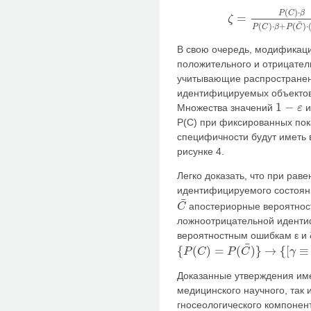
(
)
⋅
P
C
β
=
ζ
ζ
=
P
(
C
)
⋅
β
P
(
C
)
⋅
β
+
P
(
C
¯
¯
(
)
⋅
+
(
)
⋅
P
C
β
P
C
В свою очередь, модификаци
положительного и отрицател
учитывающие распространен
идентифицируемых объектов,
1
−
Множества значений
ε
1
−
ε
P(C) при фиксированных пок
специфичности будут иметь 
рисунке 4.
Легко доказать, что при рав
идентифицируемого состоян
¯
апостериорные вероятнос
C
C
¯
ложноотрицательной идентиф
вероятностным ошибкам ε и 
¯
{
(
)
=
(
)
}
→
{
[
≡
P
C
P
C
γ
{
P
(
C
)
=
P
(
C
¯
)
}
→
{
[
γ
≡
ε
]
∧
[
δ
≡
ζ
]
}
Доказанные утверждения име
медицинского научного, так 
гносеологического компоне