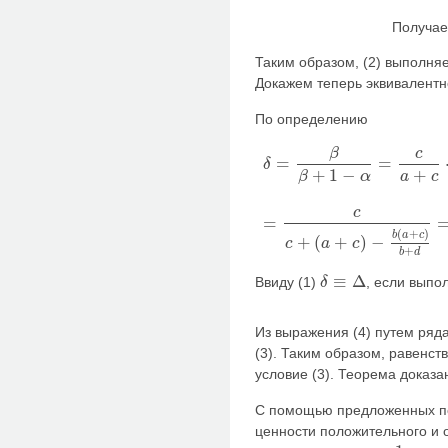
Получа
Таким образом, (2) выполняе
Докажем теперь эквивалент
По определению
β
c
=
=
δ
+
+
1
−
a
c
β
α
δ
=
β
β
+
1
−
α
=
c
a
+
c
⋅
1
c
a
+
c
+
1
−
b
b
+
d
=
c
(
c
=
(
+
)
b
a
c
+
(
+
)
−
c
a
c
+
b
d
≡
Δ
Ввиду (1)
, если выпо
δ
δ
≡
Δ
Из выражения (4) путем ряд
(3). Таким образом, равенст
условие (3). Теорема доказа
С помощью предложенных по
ценности положительного и 