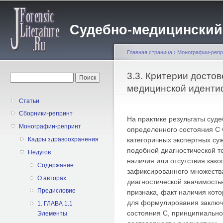
Пе
о
Судебно-медицинский жу
с
Главная страница
›
Монографии-репр
Вы здесь
3.3. Критерии досто
Форма поиска
Поиск
медицинской иденти
Статьи
Сборники-репринт
На практике результаты суд
Монографии-репринт
определенного состояния С
категоричных экспертных су
Кадры здравоохранения
подобной диагностической т
Недугов
наличия или отсутствия како
Содержание
зафиксированного множества
О авторах
диагностической значимостью
Предисловие
признака, факт наличия кото
для формулирования заключ
1. ГЛАВА 1.1
состояния С, принципиально
Элементы