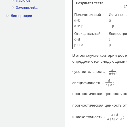
Парилов
Результат теста
C
C
Землянский...
Положительный
Истинно п
Диссертации
α+b
α
α+b-β
1-β
Отрицательный
Ложноотри
c+d
c
β+1-α
β
В этом случае критерии дос
определяются следующими
a
чувствительность -
;
a
a
+
c
+
a
c
d
специфичность -
;
d
b
+
d
+
b
d
прогностическая ценность п
прогностическая ценность от
+
a
d
индекс точности -
;
a
+
d
a
+
b
+
c
+
d
+
+
+
a
b
c
d