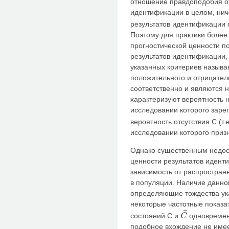
отношение правдоподобия о
идентификации в целом, нич
результатов идентификации 
Поэтому для практики более
прогностической ценности п
результатов идентификации, 
указанных критериев называ
положительного и отрицател
соответственно и являются 
характеризуют вероятность н
исследовании которого заре
вероятность отсутствия С (т
исследовании которого приз
Однако существенным недос
ценности результатов идент
зависимость от распростран
в популяции. Наличие данной
определяющие тождества ука
некоторые частотные показ
¯
состояний С и
одновременн
C
C
¯
подобное вхождение не имее