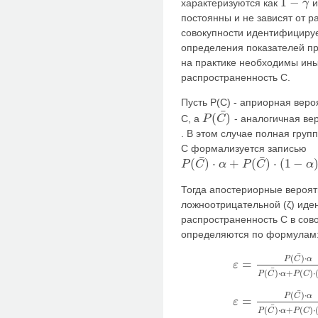
1
−
характеризуются как
γ
1
−
γ
постоянны и не зависят от р
совокупности идентифицируе
определения показателей п
на практике необходимы ин
распространенность С.
Пусть P(C) - априорная веро
¯
(
)
С, а
- аналогичная ве
P
C
P
(
C
¯
)
. В этом случае полная гру
С формализуется записью
¯
¯
(
)
⋅
+
(
)
⋅
(
1
−
P
C
α
P
C
α
P
(
C
¯
)
⋅
α
+
P
(
C
¯
)
⋅
(
1
−
α
)
+
P
(
C
)
⋅
β
+
P
(
C
)
Тогда апостериорные вероят
ложноотрицательной (ζ) ид
распространенность С в сов
определяются по формулам
¯
(
)
⋅
P
C
α
=
ε
ε
=
P
(
C
¯
)
⋅
α
P
(
C
¯
)
⋅
α
+
P
(
¯
(
)
⋅
+
(
)
⋅
P
C
α
P
C
¯
(
)
⋅
P
C
α
=
ε
ε
=
P
(
C
¯
)
⋅
α
P
(
C
¯
)
⋅
α
+
P
(
¯
(
)
⋅
+
(
)
⋅
P
C
α
P
C