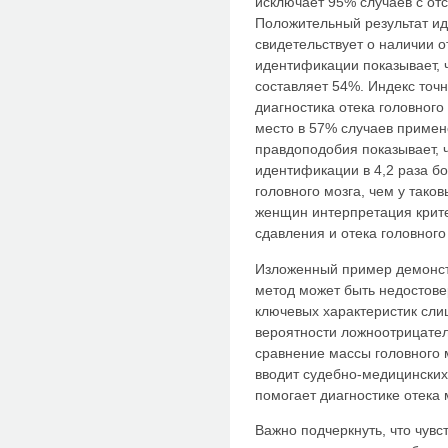
исключает 95% случаев с отс
Положительный результат и
свидетельствует о наличии о
идентификации показывает, ч
составляет 54%. Индекс точн
диагностика отека головного
место в 57% случаев приме
правдоподобия показывает, 
идентификации в 4,2 раза б
головного мозга, чем у таков
женщин интерпретация крит
сдавления и отека головного
Изложенный пример демонстр
метод может быть недостовер
ключевых характеристик слиш
вероятности ложноотрицател
сравнение массы головного 
вводит судебно-медицинских
помогает диагностике отека 
Важно подчеркнуть, что чувс