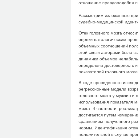
отношение правдоподобия п
Рассмотрим изложенные при
судебно-медицинской идент
Отек головного мозга относ
оценки патологическим про
объемных соотношений полос
этой связи авторами было в
динамики объемов нелабильн
определена достоверность 
показателей головного мозга 
В ходе проведенного иссле
регрессионные модели возр
головного мозга у мужчин и
использования показателя м
мозга. В частности, реализа
достигается путем измерени
сравнением полученного рез
нормы. Идентификация отека
положительной в случае пр