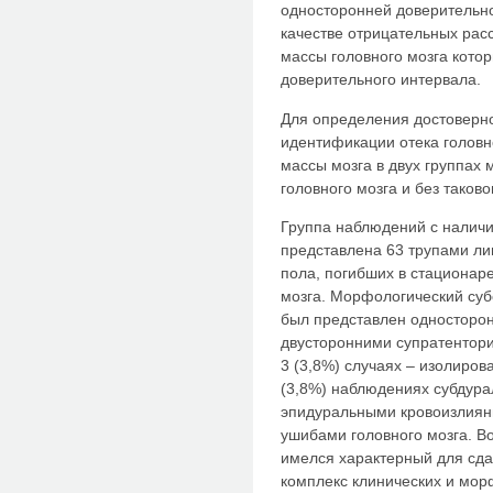
односторонней доверительно
качестве отрицательных рас
массы головного мозга котор
доверительного интервала.
Для определения достоверн
идентификации отека головн
массы мозга в двух группах 
головного мозга и без таково
Группа наблюдений с налич
представлена 63 трупами ли
пола, погибших в стационаре
мозга. Морфологический субс
был представлен односторонн
двусторонними супратентор
3 (3,8%) случаях – изолиро
(3,8%) наблюдениях субдура
эпидуральными кровоизлияни
ушибами головного мозга. В
имелся характерный для сда
комплекс клинических и мор