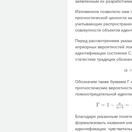
заявленным их разработчикам
Изложенное позволило нам 
прогностической ценности ка
учитывающие распространен
совокупности объектов иден
Перед рассмотрением указа
априорных вероятностей ло
идентификации состояния С
статистике традиции обознач
α
α
=
b
Обозначим также буквами Γ
прогностические вероятност
ложноотрицательной иденти
a
Γ
=
1
−
=
Γ
=
1
−
a
a
+
b
=
b
a
+
b
+
a
b
Благодаря указанным понят
формализовать названия кл
идентификации: чувствительн