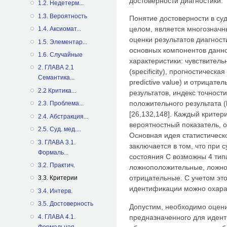
достоверности диагностики.
1.2. Недетерм...
1.3. Вероятность
Понятие достоверности в су
целом, является многозначн
1.4. Аксиомат...
оценки результатов диагност
1.5. Элементар...
основных компонентов данн
1.6. Случайные
характеристики: чувствительн
2. ГЛАВА 2.1
(specificity), прогностическа
Семантика...
predictive value) и отрицатель
2.2 Критика...
результатов, индекс точност
положительного результата (lik
2.3. Проблема...
[26,132,148]. Каждый крите
2.4. Абстракция...
вероятностный показатель, 
2.5. Суд. мед....
Основная идея статистическ
3. ГЛАВА 3.1.
заключается в том, что при
Формаль...
состояния С возможны 4 тип
3.2. Практич.
ложноположительные, ложно
отрицательные. С учетом эт
3.3. Критерии
идентификации можно охара
3.4. Интерв.
3.5. Достоверность
Допустим, необходимо оцени
4. ГЛАВА 4.1.
предназначенного для иден
Формальная