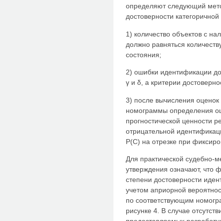
определяют следующий мето
достоверности категоричной
1) количество объектов с н
должно равняться количеству
состояния;
2) ошибки идентификации до
γ и δ, а критерии достовернос
3) после вычисления оценок
номограммы определения оши
прогностической ценности р
отрицательной идентификаци
P(C) на отрезке при фиксиро
Для практической судебно-м
утверждения означают, что 
степени достоверности иден
учетом априорной вероятно
по соответствующим номогр
рисунке 4. В случае отсутств