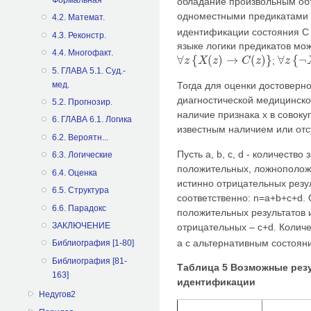
обладание произвольным объ
одноместными предикатами X
4.2. Математ.
идентификации состояния С
4.3. Реконстр.
языке логики предикатов м
4.4. Многофакт.
∀
{
(
)
→
(
)
}
∀
{
¬
;
z
X
z
C
z
z
∀
z
{
X
(
z
)
→
C
(
z
)
}
∀
z
{
¬
X
(
z
)
5. ГЛАВА 5.1. Суд.-
мед.
Тогда для оценки достоверн
диагностической медицинско
5.2. Прогнозир.
наличие признака х в совок
6. ГЛАВА 6.1. Логика
известным наличием или отс
6.2. Вероятн...
Пусть a, b, c, d - количеств
6.3. Логические
положительных, ложнополож
6.4. Оценка
истинно отрицательных резу
6.5. Структура
соответственно: n=a+b+c+d.
6.6. Парадокс
положительных результатов 
ЗАКЛЮЧЕНИЕ
отрицательных – c+d. Количе
а с альтернативным состоя
Библиография [1-80]
Библиография [81-
Таблица 5 Возможные рез
163]
идентификации
Недугов2