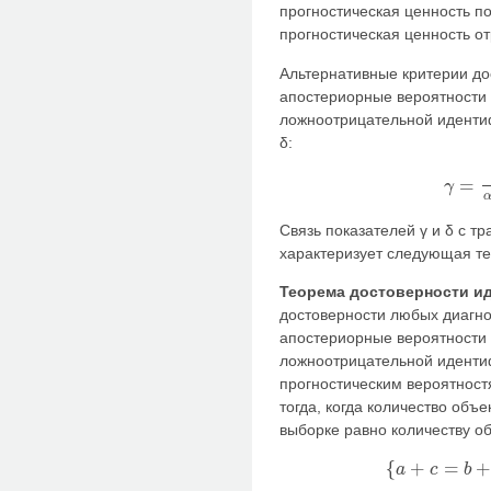
прогностическая ценность по
прогностическая ценность от
Альтернативные критерии до
апостериорные вероятности
ложноотрицательной иденти
δ:
=
γ
γ
=
α
α
+
1
Связь показателей γ и δ с т
характеризует следующая т
Теорема достоверности и
достоверности любых диагно
апостериорные вероятности
ложноотрицательной иденти
прогностическим вероятност
тогда, когда количество объ
выборке равно количеству об
{
+
=
a
c
b
{
a
+
c
=
b
+
d
}
→
{
γ
=
Γ