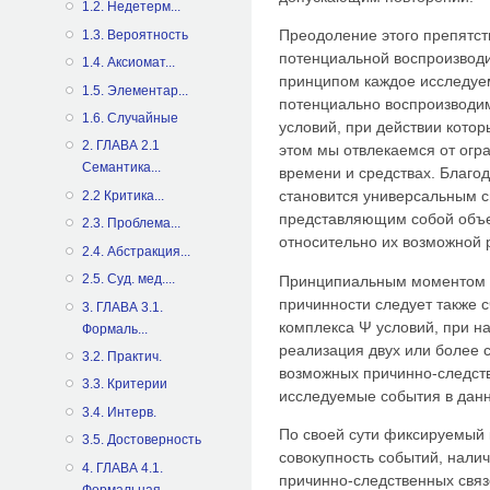
1.2. Недетерм...
Преодоление этого препятст
1.3. Вероятность
потенциальной воспроизводи
1.4. Аксиомат...
принципом каждое исследуе
1.5. Элементар...
потенциально воспроизводим
1.6. Случайные
условий, при действии кото
2. ГЛАВА 2.1
этом мы отвлекаемся от огр
Семантика...
времени и средствах. Благо
становится универсальным 
2.2 Критика...
представляющим собой объе
2.3. Проблема...
относительно их возможной 
2.4. Абстракция...
2.5. Суд. мед....
Принципиальным моментом п
причинности следует также 
3. ГЛАВА 3.1.
комплекса Ψ условий, при н
Формаль...
реализация двух или более 
3.2. Практич.
возможных причинно-следст
3.3. Критерии
исследуемые события в данн
3.4. Интерв.
По своей сути фиксируемый 
3.5. Достоверность
совокупность событий, нали
4. ГЛАВА 4.1.
причинно-следственных свя
Формальная