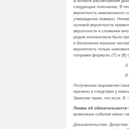
В аспекте рассмотрения до
следующее пояснение. В тео
вероятность невозможного с
утверждение неверно. Неэкв
нулевой вероятности привел
вероятности и сложения мног
рядом математиков было пр
и бесконечно малыми числам
вероятность только невозмо
поправки формулы (7) и (8)
A
A
B
B
Полученные выражения означ
причины и следствия у нево
Заметим также, что если
A
A
=
B
Лемма об обязательности 
возможное событие имеет св
Доказательство.
Допустим, 