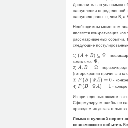
Дополнительно условимся о
наступлении определенной п
наступило раньше, чем В, а 
Необходимым моментом ана
является конкретизация ко
рассматриваемых событий. Т
следующие постулированные
¯
(
+
)
⊆
Ψ
1)
- нефиксир
A
B
(
A
+
B
)
⊆
Ψ
¯
Ψ
комплексе
;
Ψ
,
=
Ω
2)
- первоочередн
A
B
A
,
B
=
Ω
(гетерохрония причины и сле
¯
∣
Ψ
=
0
(
)
3)
- конкр
P
B
A
P
(
B
∣
Ψ
A
¯
)
=
0
(
∣
Ψ
)
=
1
4)
- конкре
P
B
A
P
(
B
∣
Ψ
A
)
=
1
Из приведенных аксиом выво
Сформулируем наиболее важ
приведем их доказательства.
Лемма о нулевой вероятно
невозможного события.
Ве