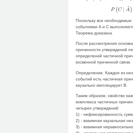
¯
∣
(
)
P
C
A
P
(
C
∣
A
¯
)
=
1
−
Поскольку все необходимые 
событиями А и С выполняют
Теорема доказана.
После рассмотрения основн
причинности утверждений п
определений частичной прич
косвенной причинной связи.
Определение. Каждое из нез
событий есть частичная при
каузально имплицирует В.
Таким образом, свойство ка
комплекса частичных причин
четырех утверждений:
1) - нефиксированность сум
2) - взаимная каузальная не
3) - взаимная неравносильно