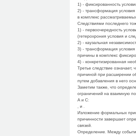
1) - фиксированность услови
2) - трансформация условия
в комплекс рассматриваемых
Следствиями последнего тож
1) - первоочередность усло
(гетерохрония условия и сле
2) - каузальная независимос
3) - трансформация условия
причины в комплекс фиксиро
4) - конкретизированная нео
Третье следствие означает, 
причиной при расширении о
путем добавления в него ос
Заметим также, что определ
ограничений на взаимную по
А и С:
, и .
Изложение формальных при
причинности завершает опр
связей.
Определение. Между событи