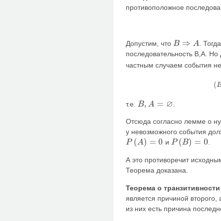
противоположное последоват
⇒
Допустим, что
. Тогд
B
A
B
⇒
A
последовательность B,A. Но
частным случаем события н
(
(
B
∅
,
=
т.е.
.
B
A
B
,
A
=
∅
Отсюда согласно лемме о ну
у невозможного события дол
(
)
=
0
(
)
=
0
и
.
P
A
P
B
P
(
A
)
=
0
P
(
B
)
=
0
А это противоречит исходны
Теорема доказана.
Теорема о транзитивности
является причиной второго, 
из них есть причина последн