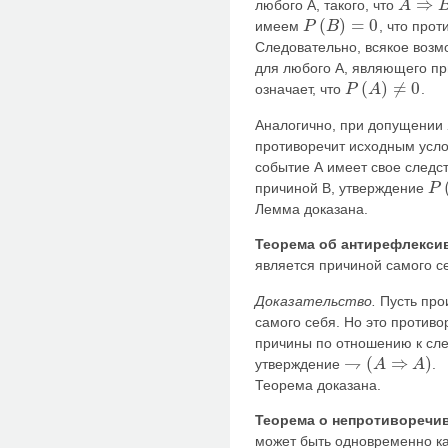
⇒
любого А, такого, что
A
A
⇒
B
(
)
=
0
имеем
, что про
P
B
P
(
B
)
=
0
Следовательно, всякое возм
для любого А, являющего п
(
)
≠
0
означает, что
.
P
A
P
(
A
)
≠
0
Аналогично, при допущении
противоречит исходным усло
событие А имеет свое следс
причиной В, утверждение
P
P
(
A
Лемма доказана.
Теорема об антирефлексив
является причиной самого с
Доказательство.
Пусть про
самого себя. Но это против
причины по отношению к сле
⇁
(
⇒
)
утверждение
.
A
A
⇁
(
A
⇒
A
)
Теорема доказана.
Теорема о непротиворечи
может быть одновременно ка