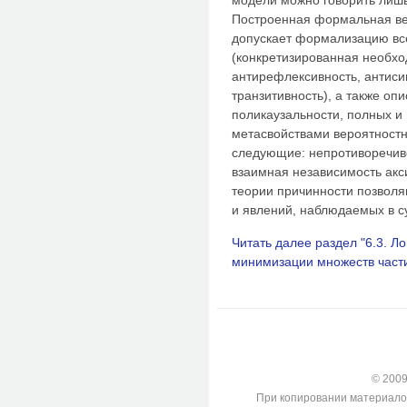
модели можно говорить лишь
Построенная формальная ве
допускает формализацию все
(конкретизированная необход
антирефлексивность, антиси
транзитивность), а также оп
поликаузальности, полных и
метасвойствами вероятностн
следующие: непротиворечиво
взаимная независимость акс
теории причинности позволя
и явлений, наблюдаемых в с
Читать далее раздел "6.3. 
минимизации множеств част
© 2009-
При копировании материалов с