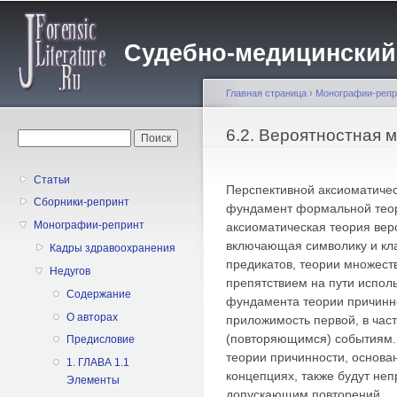
Пе
о
Судебно-медицинский жу
с
Главная страница
›
Монографии-репр
Вы здесь
6.2. Вероятностная 
Форма поиска
Поиск
Статьи
Перспективной аксиоматичес
Сборники-репринт
фундамент формальной теор
Монографии-репринт
аксиоматическая теория веро
включающая символику и кл
Кадры здравоохранения
предикатов, теории множест
Недугов
препятствием на пути исполь
Содержание
фундамента теории причинн
О авторах
приложимость первой, в част
(повторяющимся) событиям.
Предисловие
теории причинности, основа
1. ГЛАВА 1.1
концепциях, также будут не
Элементы
допускающим повторений.