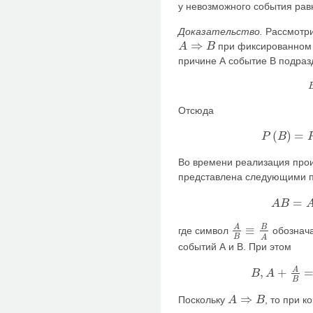
у невозможного события рав
Доказательство.
Рассмотри
⇒
при фиксированном 
A
B
A
⇒
B
причине А событие В подраз
Отсюда
(
)
=
P
B
P
(
B
)
=
P
(
A
B
)
+
Во времени реализация про
представлена следующими п
=
A
B
A
B
=
A
,
B
+
B
A
B
≡
где символ
обознача
A
B
≡
B
A
B
A
событий А и В. При этом
A
,
+
B
A
B
,
A
+
A
B
=
A
B
−
A
,
B
⇒
Поскольку
, то при 
A
B
A
⇒
B