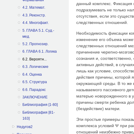
данный комплекс. Фиксация 
4.2. Математ.
подразумевать не только нал
4.3. Реконстр.
отсутствия, если это сущест
следственных отношений.
4.4. Многофакт.
5. ГЛАВА 5.1. Суд.-
Необходимость фиксации ком
мед.
изменение его объема может
5.2. Прогнозир.
следственных отношений ме
6. ГЛАВА 6.1. Логика
причинение черепно-мозгов
сознания и, соответственно
6.2. Вероятн...
активных действий, в случая
6.3. Логические
лишь как условие, способст
6.4. Оценка
действия причины, которой 
6.5. Структура
окружающей среды. В то же 
называемого пассивного дет
6.6. Парадокс
матерью новорожденного в у
ЗАКЛЮЧЕНИЕ
причины смерти ребенка дол
Библиография [1-80]
(бездействие) матери.
Библиография [81-
163]
Эти простые примеры показы
комплекса условий Ψ при р
Недугов2
отношений неизбежно привод