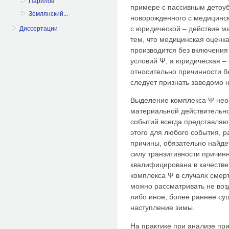
Парилов
примере с пассивным детоу
Землянский...
новорожденного с медицинск
с юридической – действие м
Диссертации
тем, что медицинская оценк
производится без включения
условий Ψ, а юридическая –
относительно причинности б
следует признать заведомо 
Выделение комплекса Ψ необ
материальной действительн
событий всегда представляю
этого для любого события, 
причины, обязательно найдет
силу транзитивности причин
квалифицирована в качестве
комплекса Ψ в случаях смерт
можно рассматривать не возд
либо иное, более раннее су
наступление зимы.
На практике при анализе пр