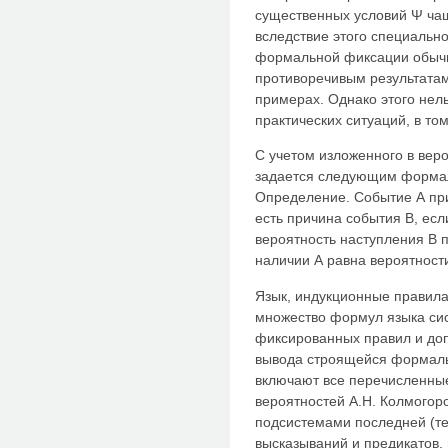
существенных условий Ψ чащ
вследствие этого специально
формальной фиксации обычн
противоречивым результата
примерах. Однако этого нель
практических ситуаций, в то
С учетом изложенного в вер
задается следующим форма
Определение. Событие А пр
есть причина события В, есл
вероятность наступления В п
наличии А равна вероятност
Язык, индукционные правил
множество формул языка сис
фиксированных правил и до
вывода строящейся формаль
включают все перечисленны
вероятностей А.Н. Колмогор
подсистемами последней (те
высказываний и предикатов, 