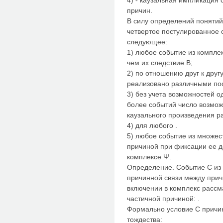
4) - каузальная импликация
причин.
В силу определений понятий
четвертое постулированное 
следующее:
1) любое событие из компле
чем их следствие В;
2) по отношению друг к друг
реализовано различными по
3) без учета возможностей 
более событий число возмо
каузального произведения ра
4) для любого .
5) любое событие из множес
причиной при фиксации ее д
комплексе Ψ.
Определение. Событие С из 
причинной связи между причи
включении в комплекс рассм
частичной причиной: .
Формально условие С причи
тождества: