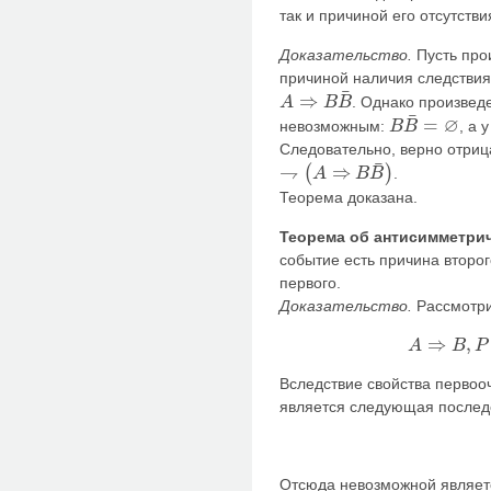
так и причиной его отсутстви
Доказательство.
Пусть про
причиной наличия следствия 
¯
⇒
. Однако произвед
A
B
B
A
⇒
B
B
¯
¯
∅
=
невозможным:
, а 
B
B
B
B
¯
=
∅
Следовательно, верно отри
¯
⇁
⇒
(
)
.
A
B
B
⇁
(
A
⇒
B
B
¯
)
Теорема доказана.
Теорема об антисимметрич
событие есть причина второг
первого.
Доказательство.
Рассмотри
⇒
,
A
B
P
A
⇒
B
,
P
(
A
)
≠
0
Вследствие свойства первоо
является следующая последо
Отсюда невозможной являет