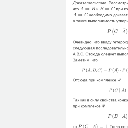
Доказательство.
Рассмотри
⇒
⇒
что
и
при ко
A
B
B
C
A
⇒
B
B
⇒
C
⇒
необходимо доказать
A
C
A
⇒
C
а также выполнимость утвер
¯
∣
(
)
P
C
A
P
(
C
∣
A
¯
)
=
0
Очевидно, что ввиду гетеро
следующая последовательно
A,B,C. Отсюда следует выпо
Заметим, что
(
,
,
)
=
(
)
⋅
(
P
A
B
C
P
A
P
P
(
A
,
B
,
C
)
=
P
(
A
)
⋅
P
(
B
∣
A
)
⋅
P
(
C
∣
B
Отсюда при комплексе Ψ
(
∣
)
P
C
A
P
(
C
∣
A
)
=
P
(
B
Так как в силу свойства кон
при комплексе Ψ
(
∣
)
P
B
A
P
(
B
∣
A
)
=
1
(
∣
)
=
1
то
. Тогда в
P
C
A
P
(
C
∣
A
)
=
1