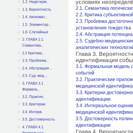
условиях неопредел
1.2. Недетерм...
2.1. Семантика логическ
1.3. Вероятность
2.2. Критика субъективно
1.4. Аксиомат...
2.3. Проблема достаточн
1.5. Элементар...
установления тождества
1.6. Случайные
2.4. Абстракция потенци
2. ГЛАВА 2.1
2.5. Судебно-медицински
Семантика...
аналитических технологи
Глава 3. Вероятност
2.2 Критика...
идентификация собы
2.3. Проблема...
3.1. Формальная модель
2.4. Абстракция...
событий
2.5. Суд. мед....
3.2. Практические прило
3. ГЛАВА 3.1.
медицинской идентифика
Формаль...
3.3. Критерии достоверн
3.2. Практич.
идентификации
3.3. Критерии
3.4. Интервальное оцени
медицинской идентифика
3.4. Интерв.
3.5. Достоверность поли
3.5. Достоверность
идентификации
4. ГЛАВА 4.1.
Глава 4. Вероятност
Формальная