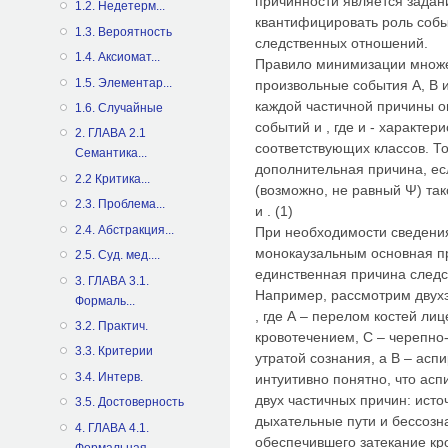
причинности является задан
1.2. Недетерм...
квантифицировать роль собы
1.3. Вероятность
следственных отношений.
1.4. Аксиомат...
Правило минимизации множе
1.5. Элементар...
произвольные события А, В и
каждой частичной причины 
1.6. Случайные
событий и , где и - характер
2. ГЛАВА 2.1
соответствующих классов. То
Семантика...
дополнительная причина, ес
2.2 Критика...
(возможно, не равный Ψ) та
2.3. Проблема...
и . (1)
2.4. Абстракция...
При необходимости сведени
монокаузальным основная п
2.5. Суд. мед....
единственная причина следст
3. ГЛАВА 3.1.
Например, рассмотрим двух
Формаль...
, где А – перелом костей ли
3.2. Практич.
кровотечением, С – черепн
3.3. Критерии
утратой сознания, а В – асп
3.4. Интерв.
интуитивно понятно, что ас
двух частичных причин: исто
3.5. Достоверность
дыхательные пути и бессозн
4. ГЛАВА 4.1.
обеспечившего затекание кр
Формальная