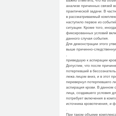
Важно отметить, что на объ
анализе причинных связей вс
практической задачи. В част
в рассматриваемый комплекс
наступило первое из событий
ситуации. Кроме того, иногд
фиксированных условий вкл
данного случая события.
Для демонстрации этого ут
выше причинно-следственну
,
приведшую к аспирации кро
Допустим, что после причин
потерпевший в бессознатель
лежа лицом вниз, и в этот 
перевернул потерпевшего ли
аспирация крови. В данном 
лица, создавшего условия д
потребует включения в комп
источника кровотечения, и ф
.
При таком объеме комплекса