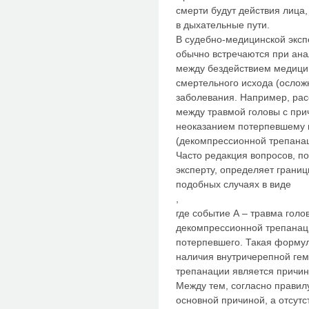
смерти будут действия лица,
в дыхательные пути.
В судебно-медицинской эксп
обычно встречаются при ан
между бездействием медици
смертельного исхода (ослож
заболевания. Например, ра
между травмой головы с пр
неоказанием потерпевшему
(декомпрессионной трепанац
Часто редакция вопросов, п
эксперту, определяет грани
подобных случаях в виде
,
где событие А – травма голо
декомпрессионной трепанаци
потерпевшего. Такая формул
наличия внутричерепной ге
трепанации является причин
Между тем, согласно правил
основной причиной, а отсут