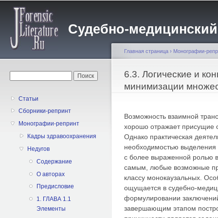
Пе
о
Судебно-медицинский жу
с
Главная страница
›
Монографии-репр
Вы здесь
6.3. Логические и к
Форма поиска
Поиск
минимизации множес
Статьи
Сборники-репринт
Возможность взаимной тран
Монографии-репринт
хорошо отражает присущие 
Однако практическая деятел
Кадры здравоохранения
необходимостью выделения 
Недугов
с более выраженной ролью в
Содержание
самым, любые возможные пр
О авторах
классу монокаузальных. Осо
Предисловие
ощущается в судебно-медици
формулировании заключений 
1. ГЛАВА 1.1
завершающим этапом постро
Элементы