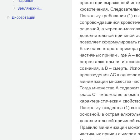
Парилов
просто при выраженной инте
Землянский...
кровотечения. Следовательно
Поскольку требования (1) вы
Диссертации
сопровождавшийся кровотече
основной, а черепно-мозгова
дополнительной причиной ас
позволяет сформулировать п
В качестве второго примера
частичных причин , где А – 
острая алкогольная интокси
сознания, а В – смерть. Исп
произведения АС к одноэле
минимизации множества час
Тогда множество А содержит
класс С – множество элемен
характеристическим свойств
Поскольку тождества (1) вып
основной, а острая алкоголь
дополнительной причиной с
Правило минимизации может
частичных причин с числом 