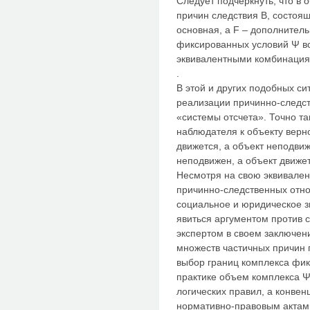
Следует подчеркнуть, что в
причин следствия В, состоящ
основная, а F – дополнител
фиксированных условий Ψ вс
эквивалентными комбинация
.
В этой и других подобных си
реализации причинно-следс
«системы отсчета». Точно т
наблюдателя к объекту верно
движется, а объект неподвиж
неподвижен, а объект движет
Несмотря на свою эквивален
причинно-следственных отн
социальное и юридическое з
явиться аргументом против 
экспертом в своем заключен
множеств частичных причин 
выбор границ комплекса фик
практике объем комплекса Ψ
логических правил, а конвен
нормативно-правовым акта