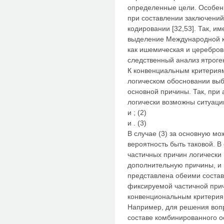
определенные цели. Особен
при составлении заключений
кодировании [32,53]. Так, и
выделение Международной к
как ишемическая и церебров
следственный анализ ятроген
К конвенциальным критериям
логическом обосновании выб
основной причины. Так, при
логически возможны ситуаци
и ; (2)
и . (3)
В случае (3) за основную м
вероятность быть таковой. В
частичных причин логически
дополнительную причины, и
представлена обеими соста
фиксируемой частичной прич
конвенциональным критерия
Например, для решения вопр
составе комбинированного о