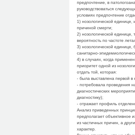
предпочтение, в патологоан
руководствоваться следующи
условиях предпочтение отда
1) нозологической единице,
причиной смерти;
2) нозологической единице,
вероятность по частоте лета
3) нозологической единице,
санитарно-эпидемиологическ
4) в случаях, когда применен
приоритет одной из нозолог
отдать той, которая:
- была выставлена первой в 
- потребовала проведения н
диагностических мероприяти
диагностику);
- отражает профиль отделен
Анализ приведенных принципо
предполагает объективное и
из частичных причин, а друг
характер.