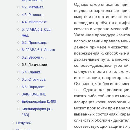
Однако такое описание при
4.2. Математ.
неудовлетворительным при 
4.3. Реконстр.
смерти и ее статистическом
4.4. Многофакт.
последних требует квантиф
скелета и черепно-мозговой 
5. ГЛАВА 5.1. Суд.-
Указанная процедура квант
мед.
использовании правила мини
5.2. Прогнозир.
данном примере множество 
6. ГЛАВА 6.1. Логика
повреждения х, способные я
6.2. Вероятн...
дыхательные пути, а множест
6.3. Логические
сопровождающиеся утратой с
следует отнести не только м
6.4. Оценка
интоксикации, например, эт
6.5. Структура
Очевидно, что без источника
6.6. Парадокс
т.е. . Однако для реализаци
ЗАКЛЮЧЕНИЕ
какого-либо события из множ
аспирация крови возможна и 
Библиография [1-80]
может произойти при паралич
Библиография [81-
вызванных состояниях, хара
163]
слизистых оболочек дыхател
Недугов2
соответствующих защитных р