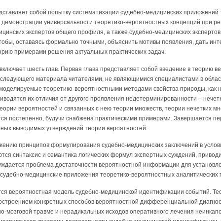
редставляет собой попытку систематизации судебно-медицинских приложений
 демонстрации универсальности теоретико-вероятностных концепций при ре
цинских экспертов общего профиля, а также судебно-медицинских экспертов 
тобы, оставаясь формально точными, объяснить мотивы появления, дать ин
еорию примерами решения актуальных практических задач.
включает шесть глав. Первая глава представляет собой введение в теорию в
оследующего материала читателями, не являющимися специалистами в облас
, моделируемые теоретико-вероятностными методами свойства природы, как 
риводятся их отличия от другого проявления недетерминированности – нече
ории вероятностей и связанных с нею теории множеств, теории нечетких мно
тся постепенно, будучи снабжена практическими примерами. Завершается пе
ных выводимых утверждений теории вероятностей.
жению принципов формулирования судебно-медицинских заключений в услов
тся синтаксис и семантика логических формул экспертных суждений, приводи
уждается проблема достаточности вероятностной информации для установле
судебно-медицинские приложения теоретико-вероятностных аналитических 
ется вероятностная модель судебно-медицинской идентификации событий. Т
строением конкретных способов вероятностной дифференциальной диагнос
но-мозговой травме и нерадикальных исходов оперативного лечения неинка