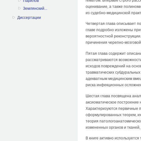
гематом. Впервые строго рас
Парилов
оценивание, а также полином
Землянский...
из судебно-медицинской практ
Диссертации
Четвертая глава описывает п
главе подробно изложены при
вероятностной реконструкции
причинения черепно-мозговой
Пятая глава содержит описан
рассматриваются возможности
исходов повреждений на осн
травматических субдуральных
адекватным медицинским вмеш
риска инфекционных осложнен
Шестая глава посвящена анал
аксиоматическое построение 
Характеризуются первичные п
сформулированных теорем, их
теория патологоанатомическо
измененных органов и тканей,
В книге активно используется