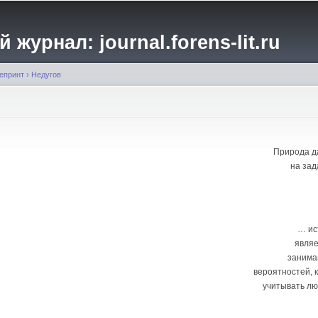
Перейти к
основному
журнал: journal.forens-lit.ru
содержанию
епринт
›
Недугов
Природа д
на зад
… ис
являе
занима
вероятностей, 
учитывать л