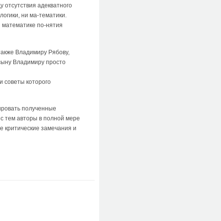
 отсутствия адекватного
огики, ни ма-тематики.
и математике по-нятия
также Владимиру Рябову,
 сыну Владимиру просто
и советы которого
ировать полученные
 с тем авторы в полной мере
се критические замечания и