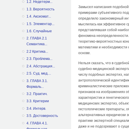
1.2. Недетерм...
Замысел написания подобной к
1.3. Вероятность
примерами субъективного под
1.4. Аксиомат...
определило закономерный инт
1.5. Элементар...
мыслилась как эффективное с
представлявшая собой наибол
1.6. Случайные
феномена неопределенности. 
2. ГЛАВА 2.1
теоретико-вероятностных кон
Семантика...
математики и необходимости 
2.2 Критика...
основе.
2.3. Проблема...
Нельзя сказать, что в судебн
2.4. Абстракция...
судебно-медицинской эксперт
2.5. Суд. мед....
числу подобных экспертиз, на
антропологической идентифик
3. ГЛАВА 3.1.
криминалистические приложен
Формаль...
признаков на изображениях о
3.2. Практич.
характеристик и генетическог
3.3. Критерии
медицинских экспертиз, объек
3.4. Интерв.
гистологические препараты, 
альтернативных юридически з
3.5. Достоверность
практике экспертной специал
4. ГЛАВА 4.1.
даже и не подозревают о суще
Формальная