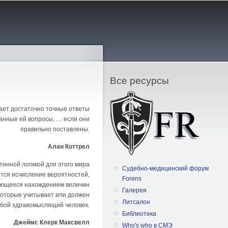
Все ресурсы
ает достаточно точные ответы
анные ей вопросы, … если они
правильно поставлены.
Алан Коттрел
тинной логикой для этого мира
Судебно-медицинский форум
тся исчисление вероятностей,
Forens
ющееся нахождением величин
Галерея
которые учитывает или должен
Литсалон
юбой здравомыслящий человек.
Библиотека
Джеймс Клерк Максвелл
Who's who в СМЭ