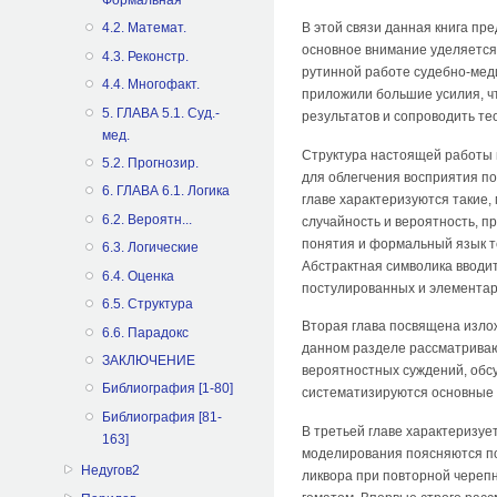
В этой связи данная книга п
4.2. Математ.
основное внимание уделяется
4.3. Реконстр.
рутинной работе судебно-меди
4.4. Многофакт.
приложили большие усилия, ч
5. ГЛАВА 5.1. Суд.-
результатов и сопроводить т
мед.
Структура настоящей работы 
5.2. Прогнозир.
для облегчения восприятия п
6. ГЛАВА 6.1. Логика
главе характеризуются такие
6.2. Вероятн...
случайность и вероятность, п
понятия и формальный язык те
6.3. Логические
Абстрактная символика вводи
6.4. Оценка
постулированных и элементар
6.5. Структура
Вторая глава посвящена изло
6.6. Парадокс
данном разделе рассматриваю
ЗАКЛЮЧЕНИЕ
вероятностных суждений, обс
Библиография [1-80]
систематизируются основные 
Библиография [81-
В третьей главе характеризу
163]
моделирования поясняются по
Недугов2
ликвора при повторной череп