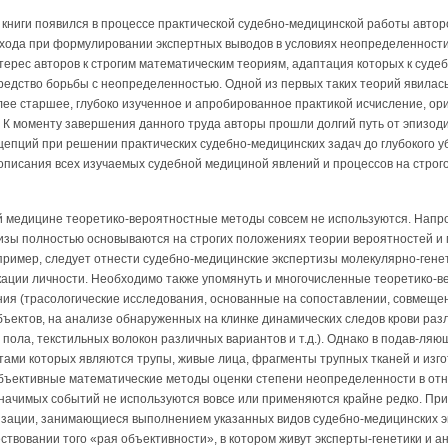
ниги появился в процессе практической судебно-медицинской работы авторо
хода при формулировании экспертных выводов в условиях неопределенности
ерес авторов к строгим математическим теориям, адаптация которых к суде
редство борьбы с неопределенностью. Одной из первых таких теорий явилась
ее старшее, глубоко изученное и апробированное практикой исчисление, ор
К моменту завершения данного труда авторы прошли долгий путь от эпизод
цепций при решении практических судебно-медицинских задач до глубокого 
описания всех изучаемых судебной медициной явлений и процессов на строг
ой медицине теоретико-вероятностные методы совсем не используются. Напр
изы полностью основываются на строгих положениях теории вероятностей и 
пример, следует отнести судебно-медицинские экспертизы молекулярно-генет
ации личности. Необходимо также упомянуть и многочисленные теоретико-в
ия (трасологические исследования, основанные на сопоставлении, совмеще
бъектов, на анализе обнаруженных на клинке динамических следов крови раз
о пола, текстильных волокон различных вариантов и т.д.). Однако в подав-ля
тами которых являются трупы, живые лица, фрагменты трупных тканей и изг
объективные математические методы оценки степени неопределенности в от
начимых событий не используются вовсе или применяются крайне редко. При
изации, занимающиеся выполнением указанных видов судебно-медицинских э
ствовании того «рая объективности», в котором живут эксперты-генетики и а