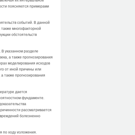
включая их интервальное
ности поясняются примерами
ятельств событий. В данной
а также многофакторной
укции обстоятельств
 В указанном разделе
ека, а также прогнозирования
ерах моделирования исходов
го от иной причины или
 а также прогнозирования
ературе дается
ероятностном фундаменте.
доказательства
причинности рассматривается
повреждений болезненно
я по ходу изложения.