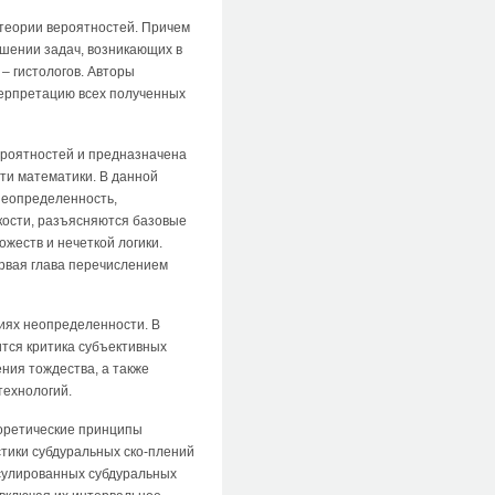
 теории вероятностей. Причем
шении задач, возникающих в
– гистологов. Авторы
терпретацию всех полученных
ероятностей и предназначена
ти математики. В данной
неопределенность,
ткости, разъясняются базовые
жеств и нечеткой логики.
рвая глава перечислением
иях неопределенности. В
тся критика субъективных
ния тождества, а также
технологий.
еоретические принципы
тики субдуральных ско-плений
псулированных субдуральных