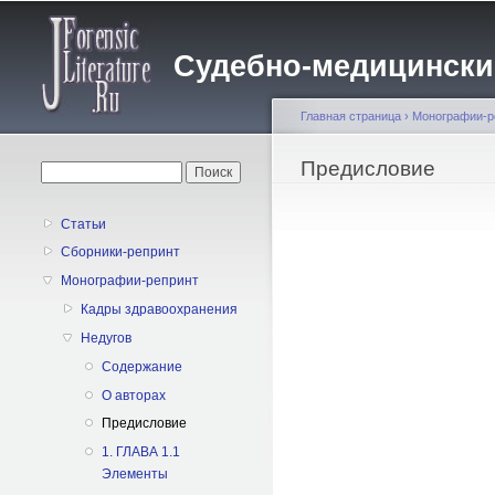
Судебно-медицинский 
Главная страница
›
Монографии-р
Вы здесь
Предисловие
Форма поиска
Поиск
Статьи
Сборники-репринт
Монографии-репринт
Кадры здравоохранения
Недугов
Содержание
О авторах
Предисловие
1. ГЛАВА 1.1
Элементы