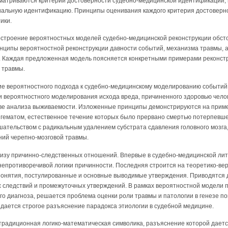
сматриваются критерии достоверности судебно-медицинской идентификации, 
иальную идентификацию. Принципы оценивания каждого критерия достовер
ики.
остроение вероятностных моделей судебно-медицинской реконструкции обсто
нципы вероятностной реконструкции давности событий, механизма травмы, 
. Каждая предложенная модель поясняется конкретными примерами реконстр
 травмы.
ие вероятностного подхода к судебно-медицинскому моделированию событий.
 вероятностного моделирования исхода вреда, причиненного здоровью челов
ове анализа выживаемости. Изложенные принципы демонстрируются на прим
 гематом, естественное течение которых было прервано смертью потерпевше
ательством с радикальным удалением субстрата сдавления головного мозга,
ий черепно-мозговой травмы.
изу причинно-следственных отношений. Впервые в судебно-медицинской лит
непротиворечивой логики причинности. Последняя строится на теоретико-в
онятия, постулированные и основные выводимые утверждения. Приводятся 
 следствий и промежуточных утверждений. В рамках вероятностной модели 
го диагноза, решается проблема оценки роли травмы и патологии в генезе 
 дается строгое разъяснение парадокса этиологии в судебной медицине.
 традиционная логико-математическая символика, разъяснение которой даетс