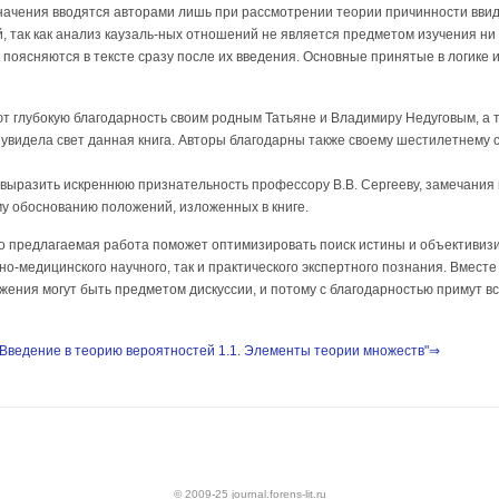
ачения вводятся авторами лишь при рассмотрении теории причинности ввиду
 так как анализ каузаль-ных отношений не является предметом изучения ни л
поясняются в тексте сразу после их введения. Основные принятые в логике 
т глубокую благодарность своим родным Татьяне и Владимиру Недуговым, а 
 увидела свет данная книга. Авторы благодарны также своему шестилетнему
выразить искреннюю признательность профессору В.В. Сергееву, замечания 
му обоснованию положений, изложенных в книге.
о предлагаемая работа поможет оптимизировать поиск истины и объективиз
но-медицинского научного, так и практического экспертного познания. Вместе
жения могут быть предметом дискуссии, и потому с благодарностью примут в
 Введение в теорию вероятностей 1.1. Элементы теории множеств"⇒
© 2009-25 journal.forens-lit.ru