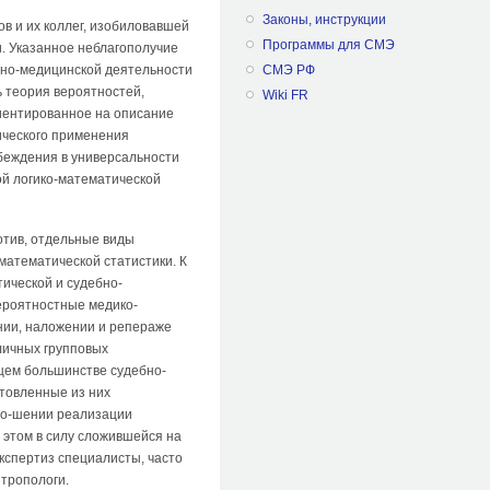
Законы, инструкции
в и их коллег, изобиловавшей
Программы для СМЭ
. Указанное неблагополучие
бно-медицинской деятельности
СМЭ РФ
 теория вероятностей,
Wiki FR
иентированное на описание
ического применения
убеждения в универсальности
ой логико-математической
отив, отдельные виды
математической статистики. К
ической и судебно-
ероятностные медико-
нии, наложении и репераже
личных групповых
ющем большинстве судебно-
отовленные из них
но-шении реализации
 этом в силу сложившейся на
кспертиз специалисты, часто
нтропологи.