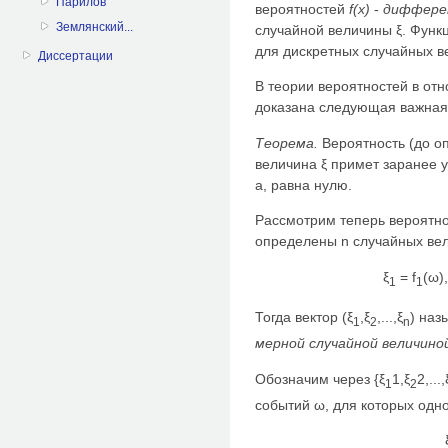
Парилов
вероятностей
f(x)
-
диффере
Землянский...
случайной величины ξ. Функ
для дискретных случайных в
Диссертации
В теории вероятностей в от
доказана следующая важная 
Теорема.
Вероятность (до оп
величина ξ примет заранее 
а, равна нулю.
Рассмотрим теперь вероятнос
определены n случайных ве
ξ
= f
(ω),
1
1
Тогда вектор (ξ
,ξ
,...,ξ
) наз
1
2
n
мерной случайной величино
Обозначим через {ξ
1,ξ
2,...,
1
2
событий ω, для которых од