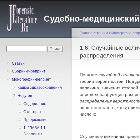
Пе
о
Судебно-медицинский жу
с
Главная страница
›
Монографии-репр
Вы здесь
1.6. Случайные вели
Форма поиска
Поиск
распределения
Статьи
Сборники-репринт
Понятие
случайной величин
Монографии-репринт
теории вероятностей. Под 
величина, значения которой 
Кадры здравоохранения
определена функция распре
Недугов
распределения вероятност
Содержание
вероятность того, что ξ при
О авторах
число х:
Предисловие
1. ГЛАВА 1.1
Элементы
Случайные величины принято