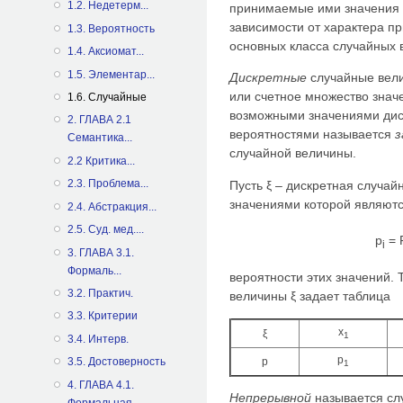
1.2. Недетерм...
принимаемые ими значения –
зависимости от характера п
1.3. Вероятность
основных класса случайных 
1.4. Аксиомат...
1.5. Элементар...
Дискретные
случайные вели
или счетное множество знач
1.6. Случайные
возможными значениями дис
2. ГЛАВА 2.1
вероятностями называется
з
Семантика...
случайной величины.
2.2 Критика...
2.3. Проблема...
Пусть ξ – дискретная случа
значениями которой являютс
2.4. Абстракция...
2.5. Суд. мед....
p
= P
i
3. ГЛАВА 3.1.
Формаль...
вероятности этих значений. 
3.2. Практич.
величины ξ задает таблица
3.3. Критерии
x
ξ
1
3.4. Интерв.
p
3.5. Достоверность
p
1
4. ГЛАВА 4.1.
Непрерывной
называется сл
Формальная