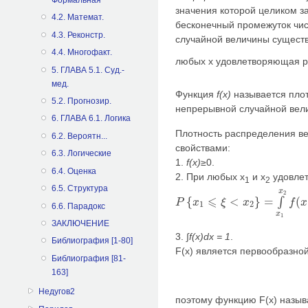
значения которой целиком з
4.2. Математ.
бесконечный промежуток чи
4.3. Реконстр.
случайной величины сущест
4.4. Многофакт.
любых х удовлетворяющая р
5. ГЛАВА 5.1. Суд.-
мед.
Функция
f(x)
называется пло
5.2. Прогнозир.
непрерывной случайной вел
6. ГЛАВА 6.1. Логика
Плотность распределения в
6.2. Вероятн...
свойствами:
6.3. Логические
1.
f(x)
≥0.
6.4. Оценка
2. При любых x
и x
удовлет
1
2
6.5. Структура
x
2
⩽
{
<
}
=
(
∫
P
x
ξ
x
f
x
P
{
x
1
⩽
ξ
<
x
2
}
=
∫
x
1
x
2
f
(
x
)
d
x
1
2
6.6. Парадокс
x
1
ЗАКЛЮЧЕНИЕ
3. ∫
f(x)dx = 1
.
Библиография [1-80]
F(x) является первообразн
Библиография [81-
163]
Недугов2
поэтому функцию F(x) назы