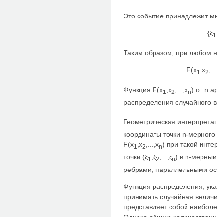
Это событие принадлежит мно
{ξ
1
Таким образом, при любом н
F(x
,x
,..
1
2
Функция F(x
,x
,...,x
) от n 
1
2
n
распределения случайного в
Геометрическая интерпретац
координаты точки n-мерного
F(x
,x
,...,x
) при такой инт
1
2
n
точки (ξ
,ξ
,...,ξ
) в n-мерны
1
2
n
ребрами, параллельными ос
Функция распределения, ука
принимать случайная величи
представляет собой наиболе