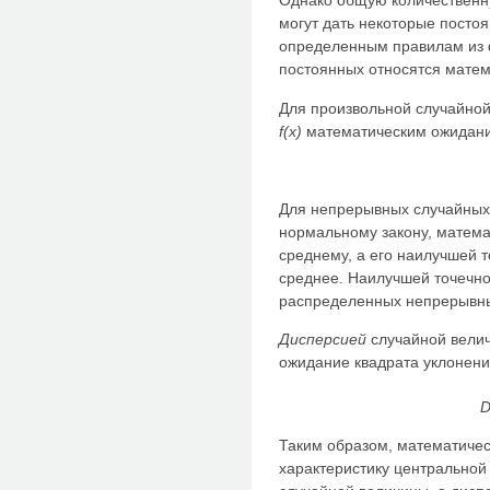
Однако общую количественну
могут дать некоторые посто
определенным правилам из ф
постоянных относятся матем
Для произвольной случайной
f(x)
математическим ожидани
Для непрерывных случайных
нормальному закону, матем
среднему, а его наилучшей 
среднее. Наилучшей точечн
распределенных непрерывны
Дисперсией
случайной велич
ожидание квадрата уклонени
D
Таким образом, математичес
характеристику центральной