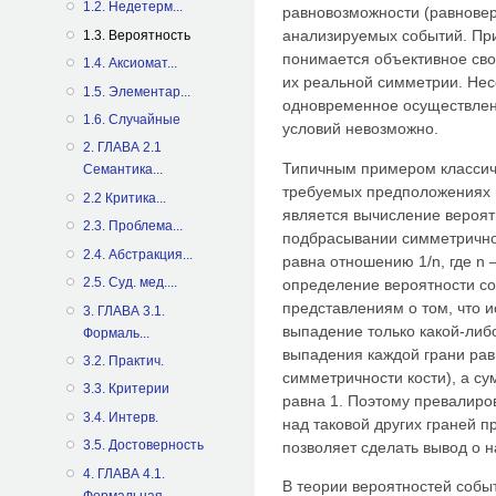
1.2. Недетерм...
равновозможности (равновер
анализируемых событий. Пр
1.3. Вероятность
понимается объективное сво
1.4. Аксиомат...
их реальной симметрии. Не
1.5. Элементар...
одновременное осуществлен
1.6. Случайные
условий невозможно.
2. ГЛАВА 2.1
Типичным примером классич
Семантика...
требуемых предположениях 
2.2 Критика...
является вычисление вероят
2.3. Проблема...
подбрасывании симметричной
2.4. Абстракция...
равна отношению 1/n, где n 
2.5. Суд. мед....
определение вероятности со
представлениям о том, что 
3. ГЛАВА 3.1.
выпадение только какой-либ
Формаль...
выпадения каждой грани рав
3.2. Практич.
симметричности кости), а с
3.3. Критерии
равна 1. Поэтому превалиро
3.4. Интерв.
над таковой других граней 
3.5. Достоверность
позволяет сделать вывод о 
4. ГЛАВА 4.1.
В теории вероятностей собы
Формальная