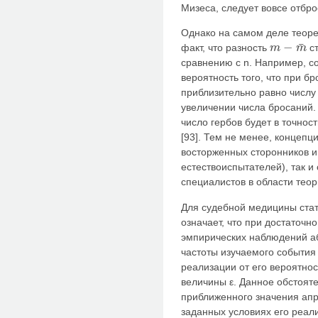
Мизеса, следует вовсе отбро
Однако на самом деле теоре
¯
−
факт, что разность
ст
m
m
m
−
m
¯
сравнению с n. Например, с
вероятность того, что при б
приблизительно равно числу
увеличении числа бросаний. 
число гербов будет в точнос
[93]. Тем не менее, концепц
восторженных сторонников и
естествоиспытателей), так и
специалистов в области теор
Для судебной медицины стат
означает, что при достаточн
эмпирических наблюдений а
частоты изучаемого события
реализации от его вероятно
величины ε. Данное обстояте
приближенного значения апр
заданных условиях его реал