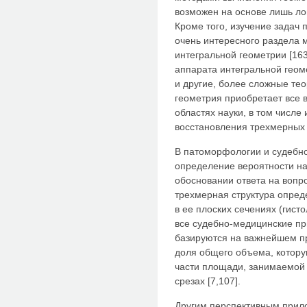
возможен на основе лишь лог
Кроме того, изучение задач 
очень интересного раздела 
интегральной геометрии [163
аппарата интегральной геом
и другие, более сложные те
геометрия приобретает все 
областях науки, в том числе 
восстановления трехмерных
В патоморфологии и судебн
определение вероятности н
обосновании ответа на вопро
трехмерная структура опред
в ее плоских сечениях (гист
все судебно-медицинские п
базируются на важнейшем пр
доля общего объема, котору
части площади, занимаемой 
срезах [7,107].
Другим перспективным прил