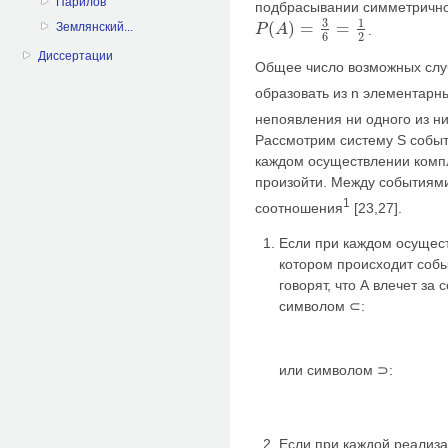
Парилов
подбрасывании симметрично
3
1
(
)
=
=
Землянский...
.
P
A
P
(
A
)
=
3
6
=
1
2
6
2
Диссертации
Общее число возможных слу
образовать из n элементарны
непоявления ни одного из ни
Рассмотрим систему S собы
каждом осуществлении компл
произойти. Между событиям
1
соотношения
[23,27].
Если при каждом осущес
котором происходит собы
говорят, что А влечет за
символом ⊂:
или символом ⊃:
Если при каждой реализа