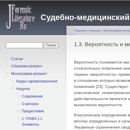
Пе
о
Судебно-медицинский жу
с
Главная страница
›
Монографии-репр
Вы здесь
1.3. Вероятность и 
Форма поиска
Поиск
Статьи
Вероятность понимается ка
Сборники-репринт
относительно появления нек
Монографии-репринт
термин «вероятность» прим
в отношении которых возмож
Кадры здравоохранения
появления [23]. Существуют
Недугов
классическое, геометрическо
Содержание
действительности является 
О авторах
вычисления вероятности.
Предисловие
Классическое определение в
1. ГЛАВА 1.1
вполне определенных и силь
Элементы
Указанные ограничения сво