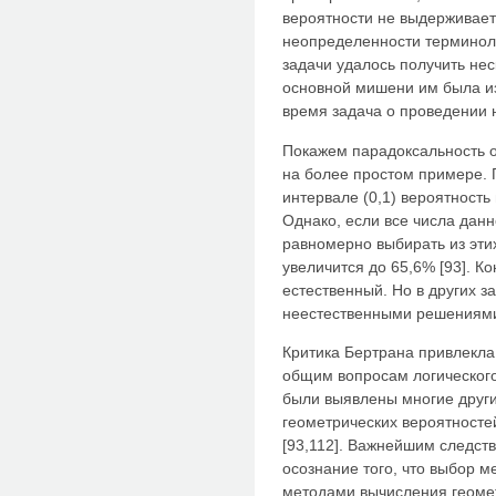
вероятности не выдерживает 
неопределенности терминоло
задачи удалось получить нес
основной мишени им была и
время задача о проведении н
Покажем парадоксальность 
на более простом примере. 
интервале (0,1) вероятность
Однако, если все числа данн
равномерно выбирать из этих
увеличится до 65,6% [93]. Ко
естественный. Но в других 
неестественными решениями 
Критика Бертрана привлекла
общим вопросам логического
были выявлены многие други
геометрических вероятностей
[93,112]. Важнейшим следст
осознание того, что выбор 
методами вычисления геомет