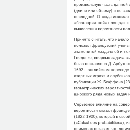
произвольную часть данной
(длине или объему) и не за
последней. Отсюда искомая
«благоприятной» площади к 
вычисления вероятности пол
Принято считать, что начал
положил французский ученый
знаменитой «задаче об игле»
Гнеденко, впервые задача в
была поставлена Д. Арбутно
1692 г. английском переводе
азартных играх» и опублико
публикации Ж. Бюффона [23
геометрических вероятност
широкого ряда новых задач 
Серьезное влияние на сове
вероятности оказал францу
(1822-1900), который в свое
(«Calcul des probabilities»),
примерах показал, что логич