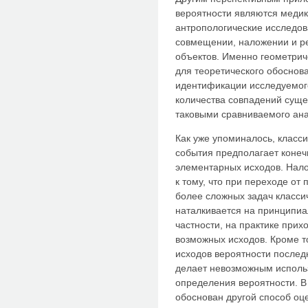
вероятности являются медик
антропологические исследов
совмещении, наложении и р
объектов. Именно геометрич
для теоретического обоснов
идентификации исследуемого
количества совпадений суще
таковыми сравниваемого ана
Как уже упоминалось, класс
события предполагает конеч
элементарных исходов. Нал
к тому, что при переходе о
более сложных задач класси
наталкивается на принципиа
частности, на практике при
возможных исходов. Кроме т
исходов вероятности последн
делает невозможным исполь
определения вероятности. В 
обоснован другой способ оц