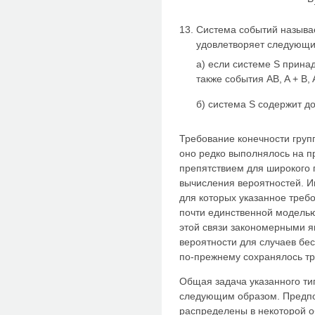
Система событий называ
удовлетворяет следующ
а) если системе S прина
также события AB, A + B, A
б) система S содержит д
Требование конечности груп
оно редко выполнялось на п
препятствием для широкого 
вычисления вероятностей. И
для которых указанное треб
почти единственной моделью
этой связи закономерными 
вероятности для случаев бе
по-прежнему сохранялось тр
Общая задача указанного т
следующим образом. Предпо
распределены в некоторой о