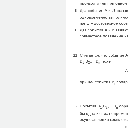
произойти (ни при одной
¯
Два события А и
назыв
A
A
¯
одновременно выполняют
где Ω – достоверное соб
Два события А и В являю
совместное появление н
Считается, что событие 
B
,B
,...,B
, если
1
2
n
A
причем события B
попарн
i
События B
,B
,...,B
обра
1
2
n
бы одно из них непреме
осуществлении комплекса
B