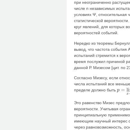
при неограниченно растуще
числе n независимых испыт
условиях Ψ, относительная 
статистической вероятности
круг явлений, для которых 
вероятностей событий.
Нередко из теоремы Бернул
вывод, что частота события 
испытаний стремится к вероя
время послужил причиной ра
данной Р. Мизесом [цит. по 23
Согласно Мизесу, если отно
числа испытаний все меньше
=
l
пределе должно быть
p
p
=
lim
x
x
Это равенство Мизес предло
вероятности. Учитывая огра
принципиальную применимост
имеющим научный интерес с
через равновозможность, ос