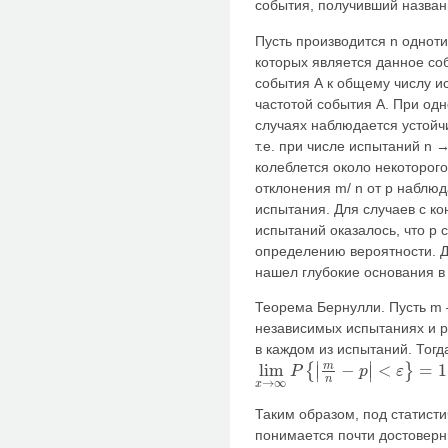
события, получивший названи
Пусть производится n однот
которых является данное со
события А к общему числу и
частотой события А. При од
случаях наблюдается устойч
т.е. при числе испытаний n 
колеблется около некоторого
отклонения m/ n от р наблю
испытания. Для случаев с 
испытаний оказалось, что р 
определению вероятности. 
нашел глубокие основания в 
Теорема Бернулли. Пусть m 
независимых испытаниях и р
в каждом из испытаний. Тогда
∣
∣
m
lim
−
<
=
1
{
}
∣
∣
P
p
ε
lim
x
→
∞
P
{
|
m
n
−
p
|
<
ε
}
=
1
n
→
∞
x
Таким образом, под статист
понимается почти достоверн