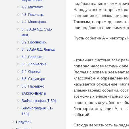
подбрасыванием симметричн
4.2. Математ.
Наряду с элементарными ра
4.3. Реконстр.
состоящие из нескольких о
Таковым, например, являетс
4.4. Многофакт.
при подбрасывании симметр
5. ГЛАВА 5.1. Суд.-
мед.
Пусть событие А – некоторы
5.2. Прогнозир.
6. ГЛАВА 6.1. Логика
6.2. Вероятн...
- конечная система всех ра
6.3. Логические
попарно несовместимых эле
6.4. Оценка
(
полная система элемента
классическим определением
6.5. Структура
называется отношение числ
6.6. Парадокс
элементарных событий, сост
ЗАКЛЮЧЕНИЕ
возможных элементарных с
Библиография [1-80]
вероятность случайного соб
Библиография [81-
благоприятствующих А; n – 
163]
событий.
Недугов2
Отсюда вероятность выпаден