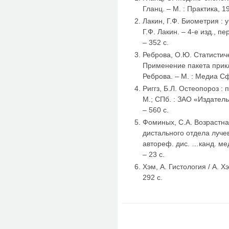
Гланц. – М. : Практика, 19
Лакин, Г.Ф. Биометрия : 
Г.Ф. Лакин. – 4-е изд., п
– 352 с.
Реброва, О.Ю. Статистич
Применение пакета прик
Реброва. – М. : Медиа Сф
Риггз, Б.Л. Остеопороз : пе
М.; СПб. : ЗАО «Издател
– 560 с.
Фоминых, С.А. Возрастна
дистального отдела лучев
автореф. дис. …канд. мед
– 23 с.
Хэм, А. Гистология / А. Хэ
292 с.