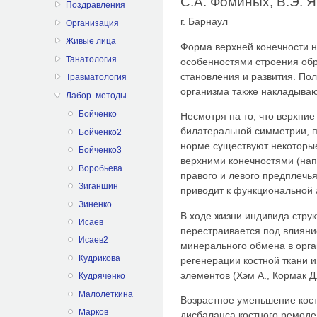
С.А. Фоминых, В.Э. 
Поздравления
г. Барнаул
Организация
Живые лица
Форма верхней конечности на
Танатология
особенностями строения обр
становления и развития. Пол
Травматология
организма также накладываю
Лабор. методы
Бойченко
Несмотря на то, что верхни
билатеральной симметрии, п
Бойченко2
норме существуют некоторые
Бойченко3
верхними конечностями (на
Воробьева
правого и левого предплечья
Зиганшин
приводит к функциональной
Зиненко
В ходе жизни индивида струк
Исаев
перестраивается под влияни
Исаев2
минерального обмена в орга
Кудрикова
регенерации костной ткани и
элементов (Хэм А., Кормак Д.
Кудряченко
Малолеткина
Возрастное уменьшение кост
Марков
дисбаланса костного ремод