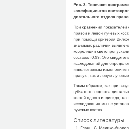
Рис. 3. Точечная диаграм
коэффициентов светопроп
дистального отдела право
При сравнении показателей 
правой и левой лучевых кос
при помощи критерия Вилкок
значимых различий выявлено
корреляции светопропускани
составил 0,99. Это свидетел
исследований для определен
инволютивным изменениям гу
правую, так и левую лучевые
Таким образом, как при виз
губчатого вещества дисталь
костей одного индивида, так
исследования мы не устано
лучевых костях.
Список литературы
Гланц, С. Медико-биологич