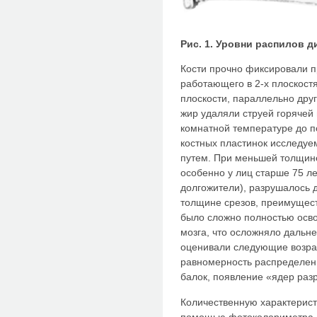
Рис. 1. Уровни распилов д
Кости прочно фиксировали п
работающего в 2-х плоскостя
плоскости, параллельно друг
жир удаляли струей горячей
комнатной температуре до п
костных пластинок исследу
путем. При меньшей толщине
особенно у лиц старше 75 ле
долгожители), разрушалось 
толщине срезов, преимуществ
было сложно полностью осво
мозга, что осложняло дальн
оценивали следующие возрас
равномерность распределени
балок, появление «ядер раз
Количественную характерист