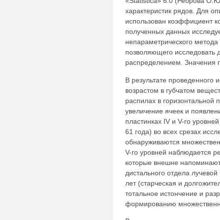
«Statistica» 6.0 (Реброва О.
характеристик рядов. Для о
использован коэффициент ко
полученных данных исследу
непараметрического метода 
позволяющего исследовать 
распределением. Значения 
В результате проведенного и
возрастом в губчатом вещест
распилах в горизонтальной 
увеличение ячеек и появлен
пластинках IV и V-го уровней
61 года) во всех срезах исс
обнаруживаются множественн
V-го уровней наблюдается ре
которые внешне напоминают 
дистального отдела лучевой 
лет (старческая и долгожител
тотальное истончение и разр
формированию множественн