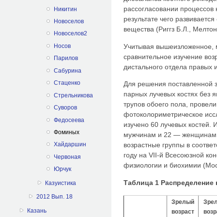
рассогласовании процессов 
Никитин
результате чего развивается
Новоселов
вещества (Риггз Б.Л., Мелтон 
Новоселов2
Учитывая вышеизложенное, 
Носов
сравнительное изучение воз
Парилов
дистального отдела правых 
Сабурина
Стаценко
Для решения поставленной з
парных лучевых костях без я
Стрельникова
трупов обоего пола, провел
Суворов
фотоколориметрическое иссл
Федосеева
изучено 60 лучевых костей. 
Фоминых
мужчинам и 22 — женщинам.
Хайдаршин
возрастные группы в соответ
году на VII-й Всесоюзной к
Червоная
физиологии и биохимии (Моск
Юрчук
Таблица 1 Распределение
Казуистика
2012 Вып. 18
Зрелый
Зре
Казань
возраст
возр