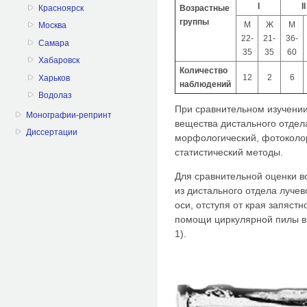
I
II
Возрастные
Красноярск
группы
М
Ж
М
Москва
22-
21-
36-
Самара
35
35
60
Хабаровск
Количество
12
2
6
Харьков
наблюдений
Водолаз
При сравнительном изучении
Монографии-репринт
вещества дистального отдел
Диссертации
морфологический, фотоколо
статистический методы.
Для сравнительной оценки в
из дистального отдела луче
оси, отступя от края запяст
помощи циркулярной пилы вы
1).