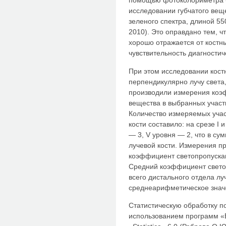
помощью фотоколориметра 
исследовании губчатого вещ
зеленого спектра, длиной 55
2010). Это оправдано тем, ч
хорошо отражается от костн
чувствительность диагностич
При этом исследовании кост
перпендикулярно лучу света
производили измерения коэ
вещества в выбранных участк
Количество измеряемых учас
кости составило: на срезе I и 
— 3, V уровня — 2, что в су
лучевой кости. Измерения п
коэффициент светопропуска
Средний коэффициент свето
всего дистального отдела лу
среднеарифметическое значе
Статистическую обработку 
использованием программ «Eх