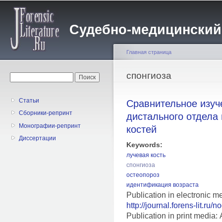
Пе
о
Судебно-медицинский жу
с
Главная страница
Вы здесь
спонгиоза
Форма поиска
Поиск
Статьи
Сравнительное изуч
Сборники-репринт
дистального отдела
Монографии-репринт
костей
Диссертации
Keywords:
лучевая кость
спонгиоза
остеопороз
идентификация возраста
Publication in electronic m
http://journal.forens-lit.ru/
Publication in print medi