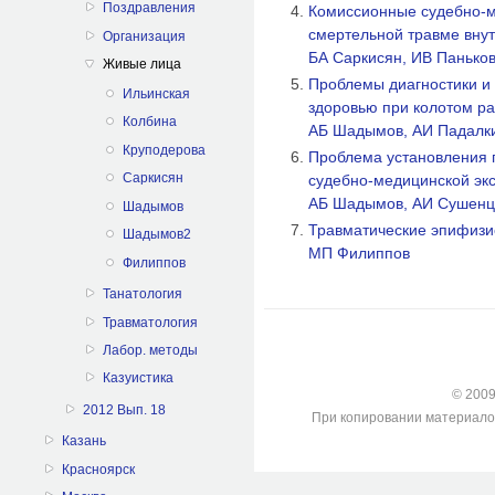
Поздравления
Комиссионные судебно-м
смертельной травме внут
Организация
БА Саркисян, ИВ Панько
Живые лица
Проблемы диагностики и 
Ильинская
здоровью при колотом р
Колбина
АБ Шадымов, АИ Падалк
Круподерова
Проблема установления п
Саркисян
судебно-медицинской эк
АБ Шадымов, АИ Сушенц
Шадымов
Травматические эпифизио
Шадымов2
МП Филиппов
Филиппов
Танатология
Травматология
Лабор. методы
Казуистика
© 2009-
2012 Вып. 18
При копировании материалов с
Казань
Красноярск