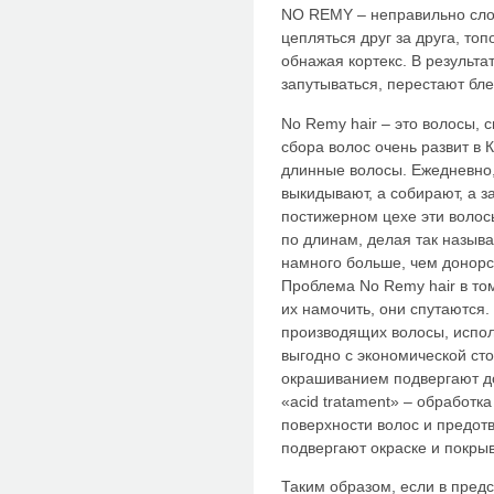
NO REMY – неправильно сло
цепляться друг за друга, то
обнажая кортекс. В результа
запутываться, перестают бле
No Remy hair – это волосы, 
сбора волос очень развит в 
длинные волосы. Ежедневно,
выкидывают, а собирают, а 
постижерном цехе эти волос
по длинам, делая так назыв
намного больше, чем донорс
Проблема No Remy hair в том
их намочить, они спутаются
производящих волосы, исполь
выгодно с экономической ст
окрашиванием подвергают д
«acid tratament» – обработка
поверхности волос и предот
подвергают окраске и покры
Таким образом, если в пред