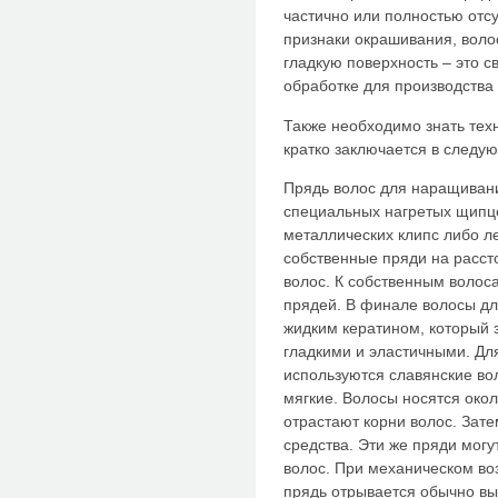
частично или полностью отс
признаки окрашивания, воло
гладкую поверхность – это с
обработке для производства 
Также необходимо знать тех
кратко заключается в следу
Прядь волос для наращиван
специальных нагретых щипцо
металлических клипс либо л
собственные пряди на расст
волос. К собственным волос
прядей. В финале волосы д
жидким кератином, который 
гладкими и эластичными. Дл
используются славянские вол
мягкие. Волосы носятся окол
отрастают корни волос. Зат
средства. Эти же пряди могу
волос. При механическом во
прядь отрывается обычно вы