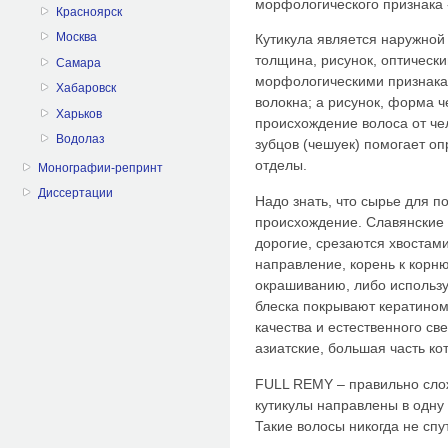
морфологического признака -
Красноярск
Москва
Кутикула является наружной 
толщина, рисунок, оптическ
Самара
морфологическими признакам
Хабаровск
волокна; а рисунок, форма 
Харьков
происхождение волоса от че
Водолаз
зубцов (чешуек) помогает о
отделы.
Монографии-репринт
Диссертации
Надо знать, что сырье для 
происхождение. Славянские 
дорогие, срезаются хвостами
направление, корень к кор
окрашиванию, либо использ
блеска покрывают кератином
качества и естественного св
азиатские, большая часть ко
FULL REMY – правильно слож
кутикулы направлены в одну 
Такие волосы никогда не спу