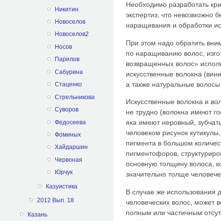
Необходимо разработать кри
Никитин
экспертиз, что невозможно б
Новоселов
наращивания и обработки ис
Новоселов2
При этом надо обратить вни
Носов
по наращиванию волос, изго
Парилов
возвращенных волос» испол
Сабурина
искусственные волокна (вини
а также натуральные волосы
Стаценко
Стрельникова
Искусственные волокна и во
Суворов
не трудно (волокна имеют го
яка имеют неровный, зубчат
Федосеева
человеком рисунок кутикулы
Фоминых
пигмента в большом количес
Хайдаршин
пигментофоров, структурир
Червоная
основную толщину волоса, к
Юрчук
значительно толще человече
Казуистика
В случае же использования 
2012 Вып. 18
человеческих волос, может в
полным или частичным отсут
Казань