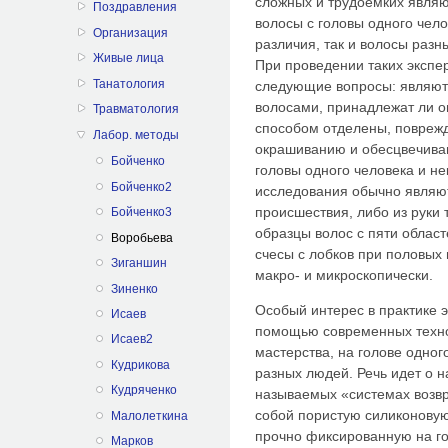
сложных и трудоемких являю
Поздравления
волосы с головы одного чел
Организация
различия, так и волосы раз
Живые лица
При проведении таких экспе
Танатология
следующие вопросы: являют
волосами, принадлежат ли о
Травматология
способом отделены, поврежд
Лабор. методы
окрашиванию и обесцвечиван
Бойченко
головы одного человека и н
Бойченко2
исследования обычно являют
происшествия, либо из руки
Бойченко3
образцы волос с пяти облас
Воробьева
счесы с лобков при половых
Зиганшин
макро- и микроскопически.
Зиненко
Особый интерес в практике э
Исаев
помощью современных техно
Исаев2
мастерства, на голове одног
Кудрикова
разных людей. Речь идет о н
Кудряченко
называемых «системах возв
собой пористую силиконовую
Малолеткина
прочно фиксированную на г
Марков