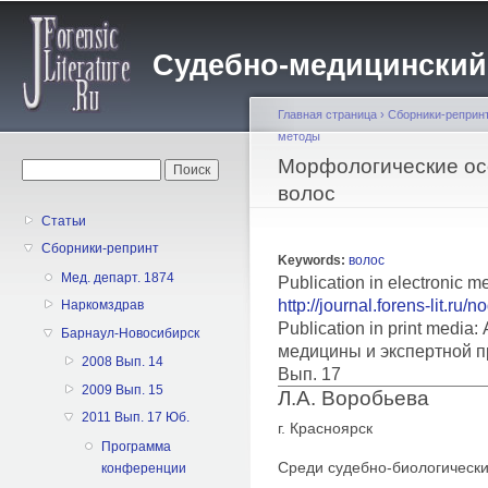
Пе
о
Судебно-медицинский жу
с
Главная страница
›
Сборники-реприн
методы
Вы здесь
Морфологические ос
Форма поиска
Поиск
волос
Статьи
Сборники-репринт
Keywords:
волос
Мед. департ. 1874
Publication in electronic m
http://journal.forens-lit.ru/
Наркомздрав
Publication in print medi
Барнаул-Новосибирск
медицины и экспертной п
2008 Вып. 14
Вып. 17
2009 Вып. 15
Л.А. Воробьева
2011 Вып. 17 Юб.
г. Красноярск
Программа
Среди судебно-биологическ
конференции