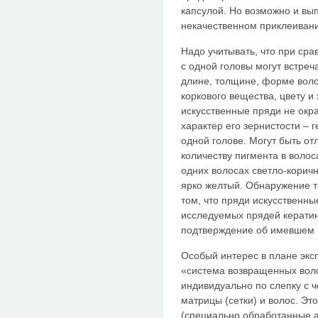
капсулой. Но возможно и вы
некачественном приклеиван
Надо учитывать, что при ср
с одной головы могут встреч
длине, толщине, форме воло
коркового вещества, цвету и
искусственные пряди не окр
характер его зернистости – 
одной голове. Могут быть от
количеству пигмента в волоса
одних волосах светло-коричн
ярко желтый. Обнаружение та
том, что пряди искусственн
исследуемых прядей кератино
подтверждение об имевшем 
Особый интерес в плане экс
«система возвращенных воло
индивидуально по слепку с ч
матрицы (сетки) и волос. Эт
(специально обработанные аз