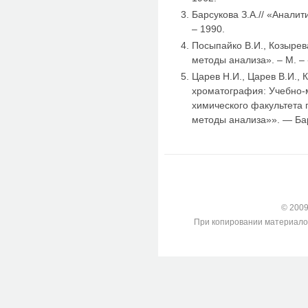
Барсукова З.А.// «Анали
– 1990.
Посыпайко В.И., Козырев
методы анализа». – М. –
Царев H.И., Царев В.И., 
хроматография: Учебно-
химического факультета 
методы анализа»». — Барн
© 2009-
При копировании материалов с