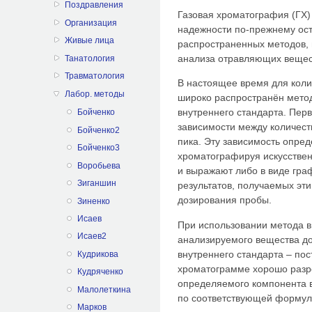
Поздравления
Газовая хроматография (ГХ) 
Организация
надежности по-прежнему ост
Живые лица
распространенных методов,
анализа отравляющих вещес
Танатология
Травматология
В настоящее время для кол
Лабор. методы
широко распространён мето
внутреннего стандарта. Пер
Бойченко
зависимости между количест
Бойченко2
пика. Эту зависимость опре
Бойченко3
хроматографируя искусствен
Воробьева
и выражают либо в виде граф
Зиганшин
результатов, получаемых эти
дозирования пробы.
Зиненко
Исаев
При использовании метода в
Исаев2
анализируемого вещества до
внутреннего стандарта – по
Кудрикова
хроматограмме хорошо разр
Кудряченко
определяемого компонента 
Малолеткина
по соответствующей формул
Марков