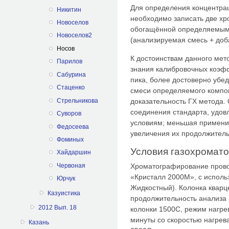
Для определения концентра
Никитин
необходимо записать две х
Новоселов
обогащённой определяемым
Новоселов2
(анализируемая смесь + доб
Носов
К достоинствам данного мето
Парилов
знания калибровочных коэфф
Сабурина
пика, более достоверно убед
Стаценко
смеси определяемого компо
Стрельникова
доказательность ГХ метода.
соединения стандарта, удо
Суворов
условиям; меньшая примени
Федосеева
увеличения их продолжитель
Фоминых
Условия газохромат
Хайдаршин
Хроматографирование прово
Червоная
«Кристалл 2000М», с исполь
Юрчук
Жидкостный). Колонка кварц
Казуистика
продолжительность анализа 
2012 Вып. 18
колонки 1500С, режим нагре
минуты со скоростью нагрев
Казань