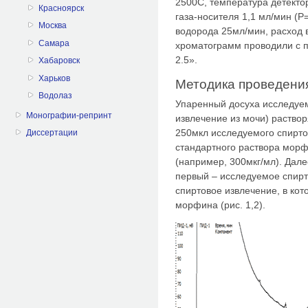
2500С, температура детектор
Красноярск
газа-носителя 1,1 мл/мин (Р
Москва
водорода 25мл/мин, расход 
Самара
хроматограмм проводили с 
2.5».
Хабаровск
Харьков
Методика проведени
Водолаз
Упаренный досуха исследуе
Монографии-репринт
извлечение из мочи) раствор
250мкл исследуемого спирто
Диссертации
стандартного раствора морф
(например, 300мкг/мл). Дале
первый – исследуемое спирт
спиртовое извлечение, в ко
морфина (рис. 1,2).