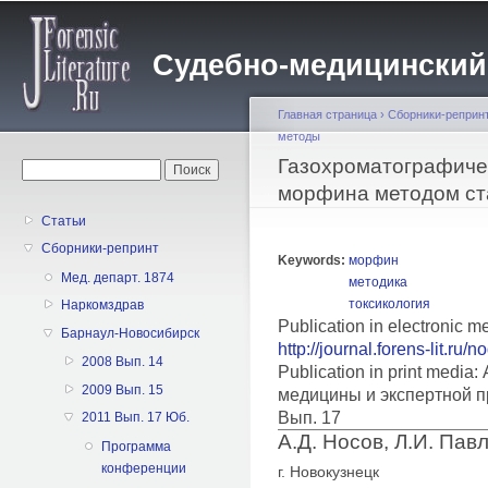
Пе
о
Судебно-медицинский жу
с
Главная страница
›
Сборники-реприн
методы
Вы здесь
Газохроматографиче
Форма поиска
Поиск
морфина методом ст
Статьи
Сборники-репринт
Keywords:
морфин
Мед. департ. 1874
методика
токсикология
Наркомздрав
Publication in electronic m
Барнаул-Новосибирск
http://journal.forens-lit.ru/
2008 Вып. 14
Publication in print medi
2009 Вып. 15
медицины и экспертной п
Вып. 17
2011 Вып. 17 Юб.
А.Д. Носов, Л.И. Пав
Программа
конференции
г. Новокузнецк