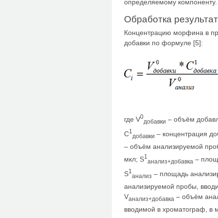
определяемому компоненту.
Обработка результа
Концентрацию морфина в пр
добавки по формуле [5]:
0
где V
– объём добавл
добавки
1
C
– концентрация доб
добавки
– объём анализируемой проб
1
мкл; S
– площ
анализ+добавка
1
S
– площадь анализи
анализ
анализируемой пробы, вводи
V
– объём анал
анализ+добавка
вводимой в хроматограф, в м