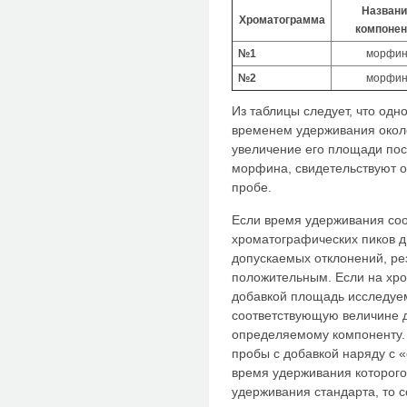
Названи
Хроматограмма
компонен
№1
морфи
№2
морфи
Из таблицы следует, что одн
временем удерживания около
увеличение его площади пос
морфина, свидетельствуют 
пробе.
Если время удерживания со
хроматографических пиков д
допускаемых отклонений, ре
положительным. Если на хр
добавкой площадь исследуем
соответствующую величине до
определяемому компоненту.
пробы с добавкой наряду с 
время удерживания которог
удерживания стандарта, то с