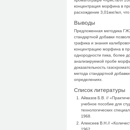
хроматографе «Кристалл 20
концентрация морфина в про
расхождение 3,01мкг/мл, что
Выводы
Предложенная методика ГЖ
стандартной добавки позвол
графика и знания калибров
концентрацию морфина в про
однородности пика, более до
анализируемой пробе морф
доказательность газохромат
метода стандартной добавк
определениях.
Список литературы
Айвазов Б.В. // «Практич
учебное пособие для сту
технологических специал
1968.
Алексеев В.Н.// «Количес
1962.