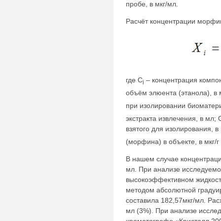
пробе, в мкг/мл.
Расчёт концентрации морфин
где С
– концентрация компон
i
объём элюента (этанола), в 
при изолировании биоматери
экстракта извлечения, в мл;
взятого для изолирования, в 
(морфина) в объекте, в мкг/г 
В нашем случае концентраци
мл. При анализе исследуем
высокоэффективном жидкос
методом абсолютной градуи
составила 182,57мкг/мл. Рас
мл (3%). При анализе иссл