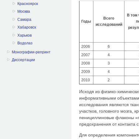
Красноярск
Москва
В том 
Всего
Самара
Годы
п
исследований
Хабаровск
резул
Харьков
Водолаз
2006
6
Монографии-репринт
2007
4
Диссертации
2008
3
2009
4
2010
2
Исходя из физико-химически
информативными объектами 
исследования являются ткан
участков, головного мозга, к
пенициллиновые флаконы «п
предохранения от контакта с
Для определения компоненто