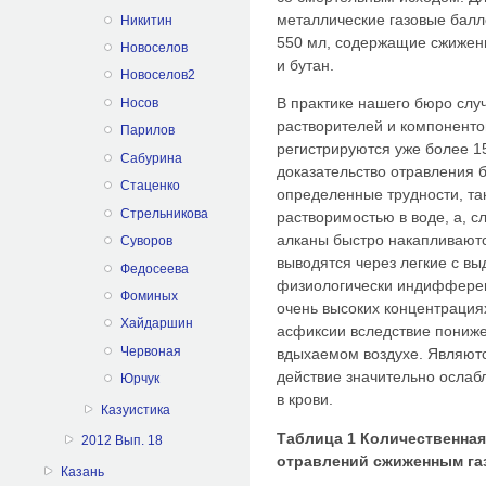
металлические газовые балл
Никитин
550 мл, содержащие сжиженны
Новоселов
и бутан.
Новоселов2
В практике нашего бюро слу
Носов
растворителей и компоненто
Парилов
регистрируются уже более 15
Сабурина
доказательство отравления 
Стаценко
определенные трудности, та
Стрельникова
растворимостью в воде, а, сл
алканы быстро накапливаютс
Суворов
выводятся через легкие с в
Федосеева
физиологически индифферент
Фоминых
очень высоких концентрация
Хайдаршин
асфиксии вследствие пониж
Червоная
вдыхаемом воздухе. Являютс
действие значительно ослаб
Юрчук
в крови.
Казуистика
Таблица 1 Количественная
2012 Вып. 18
отравлений сжиженным газо
Казань