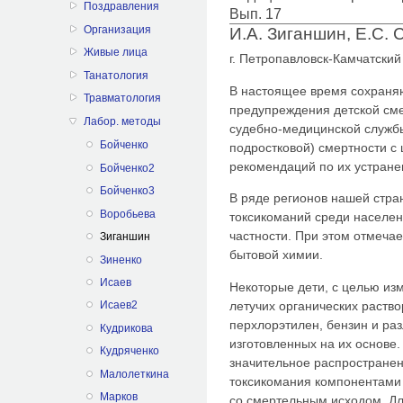
Поздравления
Вып. 17
Организация
И.А. Зиганшин, Е.С.
Живые лица
г. Петропавловск-Камчатский
Танатология
В настоящее время сохраняю
Травматология
предупреждения детской сме
Лабор. методы
судебно-медицинской службы
Бойченко
подростковой) смертности с
рекомендаций по их устране
Бойченко2
Бойченко3
В ряде регионов нашей стра
Воробьева
токсикоманий среди населен
частности. При этом отмеча
Зиганшин
бытовой химии.
Зиненко
Исаев
Некоторые дети, с целью из
летучих органических раствор
Исаев2
перхлорэтилен, бензин и раз
Кудрикова
изготовленных на их основе
Кудряченко
значительное распростране
Малолеткина
токсикомания компонентами 
Марков
со смертельным исходом. Дл