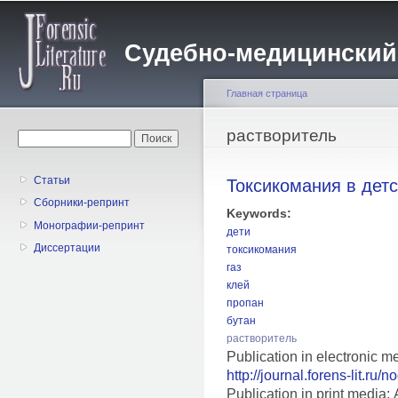
Пе
о
Судебно-медицинский жу
с
Главная страница
Вы здесь
растворитель
Форма поиска
Поиск
Статьи
Токсикомания в дет
Сборники-репринт
Keywords:
Монографии-репринт
дети
Диссертации
токсикомания
газ
клей
пропан
бутан
растворитель
Publication in electronic m
http://journal.forens-lit.ru/
Publication in print medi