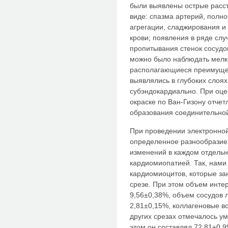
были выявлены острые расс
виде: спазма артерий, полно
агрегации, сладжирования 
крови; появления в ряде сл
пропитывания стенок сосуд
можно было наблюдать мелки
располагающиеся преимущес
выявлялись в глубоких слоях
субэндокардиально. При оце
окраске по Ван-Гизону отче
образования соединительной
При проведении электронно
определенное разнообразие
изменений в каждом отдель
кардиомиопатией. Так, нам
кардиомиоцитов, которые за
срезе. При этом объем инте
9,56±0,38%, объем сосудов 
2,81±0,15%, коллагеновые во
других срезах отмечалось у
этом он составлял 72,81±0,9