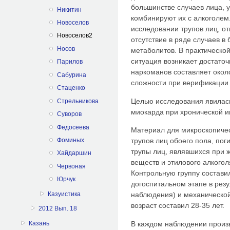
большинстве случаев лица, 
Никитин
комбинируют их с алкоголе
Новоселов
исследовании трупов лиц, от
Новоселов2
отсутствие в ряде случаев в
Носов
метаболитов. В практическо
ситуация возникает достаточ
Парилов
наркоманов составляет около 
Сабурина
сложности при верификации
Стаценко
Целью исследования явилась
Стрельникова
миокарда при хронической и
Суворов
Федосеева
Материал для микроскопичес
Фоминых
трупов лиц обоего пола, пог
трупы лиц, являвшихся при 
Хайдаршин
веществ и этилового алкогол
Червоная
Контрольную группу состави
Юрчук
догоспитальном этапе в рез
Казуистика
наблюдения) и механической
возраст составил 28-35 лет.
2012 Вып. 18
Казань
В каждом наблюдении произ