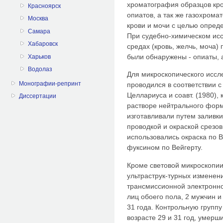
хроматография образцов кро
Красноярск
опиатов, а так же газохром
Москва
крови и мочи с целью опред
Самара
При судебно-химическом ис
Хабаровск
средах (кровь, желчь, моча
были обнаружены - опиаты, а
Харьков
Водолаз
Для микроскопического иссл
Монографии-репринт
проводился в соответствии 
Целлариуса и соавт. (1980),
Диссертации
растворе нейтрального форм
изготавливали путем заливк
проводкой и окраской срезов
использовались окраска по В
фуксином по Вейгерту.
Кроме световой микроскопи
ультраструк-турных изменен
трансмиссионной электронно
лиц обоего пола, 2 мужчин и
31 года. Контрольную группу
возрасте 29 и 31 год, умерш