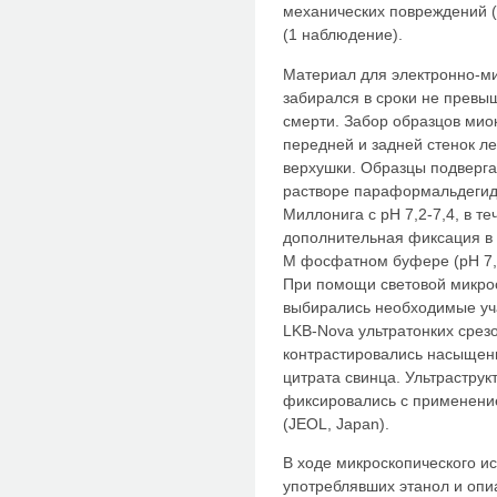
механических повреждений 
(1 наблюдение).
Материал для электронно-м
забирался в сроки не превы
смерти. Забор образцов мио
передней и задней стенок ле
верхушки. Образцы подверг
растворе параформальдегид
Миллонига с рН 7,2-7,4, в те
дополнительная фиксация в 
М фосфатном буфере (рН 7,2-
При помощи световой микрос
выбирались необходимые уча
LKB-Nova ультратонких срез
контрастировались насыщен
цитрата свинца. Ультраструк
фиксировались с применени
(JEOL, Japan).
В ходе микроскопического и
употреблявших этанол и опи