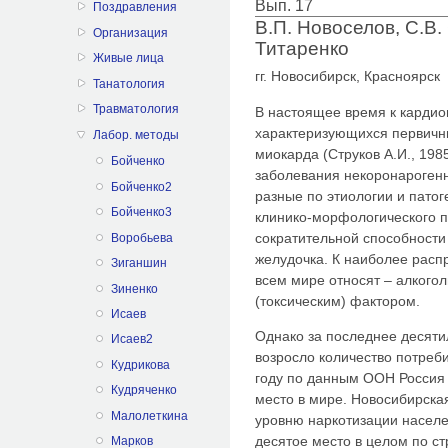
Вып. 17
Поздравления
В.П. Новоселов, С.В. 
Организация
Титаренко
Живые лица
гг. Новосибирск, Красноярск
Танатология
Травматология
В настоящее время к кардио
характеризующихся первич
Лабор. методы
миокарда (Струков А.И., 198
Бойченко
заболевания некоронарогенн
Бойченко2
разные по этиологии и патог
Бойченко3
клинико-морфологического 
сократительной способности
Воробьева
желудочка. К наиболее рас
Зиганшин
всем мире относят – алкого
Зиненко
(токсическим) фактором.
Исаев
Однако за последнее десяти
Исаев2
возросло количество потреби
Кудрикова
году по данным ООН Россия 
Кудряченко
место в мире. Новосибирска
Малолеткина
уровню наркотизации населе
десятое место в целом по ст
Марков