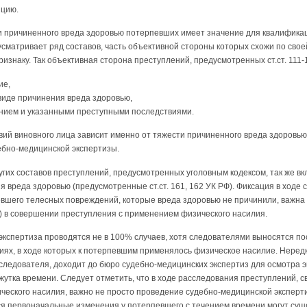
нцию.
 причиненного вреда здоровью потерпевших имеет значение для квалификац
дусматривает ряд составов, часть объективной стороны которых схожи по свое
изнаку. Так объективная сторона преступлений, предусмотренных ст.ст. 111-
ие,
виде причинения вреда здоровью,
янием и указанными преступными последствиями.
вий виновного лица зависит именно от тяжести причиненного вреда здоровь
ебно-медицинской экспертизы.
гих составов преступлений, предусмотренных уголовным кодексом, так же вк
я вреда здоровью (предусмотренные ст.ст. 161, 162 УК РФ). Фиксация в ходе
евшего телесных повреждений, которые вреда здоровью не причинили, важна
) в совершении преступления с применением физического насилия.
экспертиза проводятся не в 100% случаев, хотя следователями выносятся п
ниях, в ходе которых к потерпевшим применялось физическое насилие. Неред
следователя, доходит до бюро судебно-медицинских экспертиз для осмотра э
утка времени. Следует отметить, что в ходе расследования преступлений, 
еского насилия, важно не просто проведение судебно-медицинской эксперти
ся первоначальные изменения у потерпевшего с течением времени могут сущ