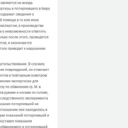
тавляются не всегда
ертизы и потерпевшего в бюро
 содержат сведения о
й помощи в то или иное
экспертом, в производстве
м о невозможности ответить
ько после этого, проводятся
тов, и назначается
итоге приводит к нарушению
етельствование. В случаях,
ние повреждений, он отмечает
ентов и повторным осмотром
нских экспертизах для
лу по обвинению гр. М. в
в руками и ногами по голове,
е следственного эксперимента
азания потерпевшей не
 отношении нее находилась в
ерки показаний потерпевшей и
поставил показания
м обвиняемого и потерпевшей.