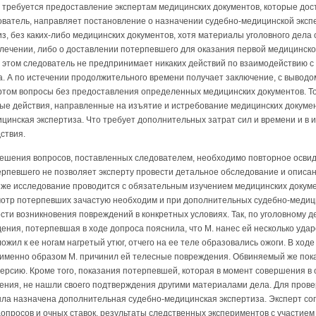
х требуется предоставление экспертам медицинских документов, которые дос
ователь, направляет постановление о назначении судебно-медицинской эксп
з, без каких-либо медицинских документов, хотя материалы уголовного дела
лечении, либо о доставлении потерпевшего для оказания первой медицинско
этом следователь не предпринимает никаких действий по взаимодействию с 
а. А по истечении продолжительного времени получает заключение, с выводо
ртом вопросы без предоставления определенных медицинских документов. Тол
ые действия, направленные на изъятие и истребование медицинских докумен
инская экспертиза. Что требует дополнительных затрат сил и времени и в 
ствия.
решения вопросов, поставленных следователем, необходимо повторное освид
ерпевшего не позволяет эксперту провести детальное обследование и описа
же исследование проводится с обязательным изучением медицинских докум
отр потерпевших зачастую необходим и при дополнительных судебно-медици
ти возникновения повреждений в конкретных условиях. Так, по уголовному де
ния, потерпевшая в ходе допроса пояснила, что М. нанес ей несколько ударо
ложил к ее ногам нагретый утюг, отчего на ее теле образовались ожоги. В ход
 именно образом М. причинил ей телесные повреждения. Обвиняемый же пок
ерсию. Кроме того, показания потерпевшей, которая в момент совершения в
нения, не нашли своего подтверждения другими материалами дела. Для пров
ла назначена дополнительная судебно-медицинская экспертиза. Эксперт со
опросов и очных ставок, результаты следственных экспериментов с участие