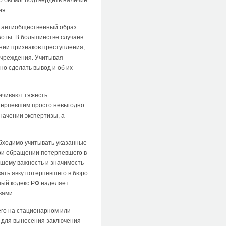
ия.
е антиобщественный образ
боты. В большинстве случаев
нии признаков преступления,
учреждения. Учитывая
о сделать вывод и об их
личивают тяжесть
отерпевшим просто невыгодно
начении экспертизы, а
обходимо учитывать указанные
при обращении потерпевшего в
вшему важность и значимость
ать явку потерпевшего в бюро
ный кодекс РФ наделяет
вами.
его на стационарном или
о для вынесения заключения