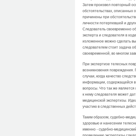
Затем произвел повторный ос
обстоятельствах, описанных 
причинены при обстоятельства
личности потерпевшей и други
Следователь своевременно об
эксперта и следователя в ход
изложенное можно сделать выв
следователем стоит задача об
своевременной, во многом зав
При экспертизе телесных пов
возникновения повреждения. 
случаи, когда качество следс
информации, содержащейся в 
вопросы. Что так же являетс
к нему следователя может да
медицинской экспертизы. Иде
участию в следственных дейст
Таким образом, судебно-медиц
здоровью и нанесении телесн
именно - судебно-медицинский
проведению экспертизы следов