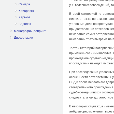
Самара
у К. телесных повреждений, т
Хабаровск
Второй категорией потерпевш
Харьков
жизни, а так же негативно на
Водолаз
уголовные дела по преступле
при доставлении потерпевшег
Монографии-репринт
нежелание самих потерпевших
Диссертации
нежелании тратить время на 
Третей категорий потерпевших
примененного к ним насилия,
прохождение судебно-медицин
впоследствии находят множест
При расследовании уголовных
особенности потерпевших. Су
ОВД и после первого его допр
своевременного прохождения 
судебно-медицинской эксперти
следователя как должностное 
В некоторых случаях, а имен
амбулаторном лечении, в резу