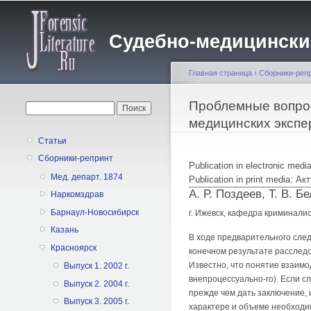
Судебно-медицинский 
Главная страница
›
Сборники-реп
Вы здесь
Проблемные вопрос
Форма поиска
Поиск
медицинских экспе
Статьи
Сборники-репринт
Publication in electronic med
Мед. департ. 1874
Publication in print media:
А. Р. Поздеев, Т. В. Б
Наркомздрав
Барнаул-Новосибирск
г. Ижевск, кафедра криминал
Казань
В ходе предварительного след
Красноярск
конечном результате расследов
Известно, что понятие взаим
Выпуск 1. 2002 г.
внепроцессуально-го). Если с
Выпуск 2. 2004 г.
прежде чем дать заключение,
Выпуск 3. 2005 г.
характере и объеме необходи