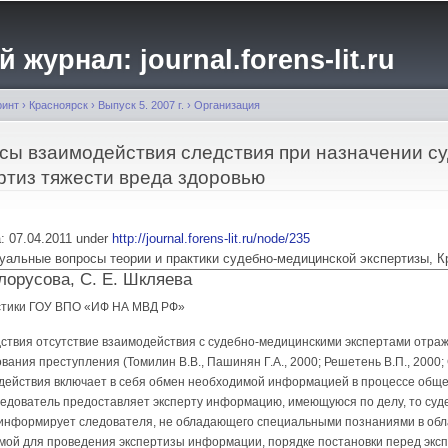
Перейти к
основному
журнал: journal.forens-lit.ru
содержанию
ринт
›
Красноярск
›
Выпуск 5. 2007 г.
›
Организация
ы взаимодействия следствия при назначении су
ртиз тяжести вреда здоровью
ia: 07.04.2011 under
http://journal.forens-lit.ru/node/235
 Актуальные вопросы теории и практики судебно-медицинской экспертизы, 
елорусова, С. Е. Шкляева
истики ГОУ ВПО «ИФ НА МВД РФ»
ствия отсутствие взаимодействия с судебно-медицинскими экспертами отража
ания преступления (Томилин В.В., Пашинян Г.А., 2000; Решетень В.П., 2000; С
одействия включает в себя обмен необходимой информацией в процессе обще
ледователь предоставляет эксперту информацию, имеющуюся по делу, то суд
 информирует следователя, не обладающего специальными познаниями в обл
мой для проведения экспертизы информации, порядке постановки перед эксп