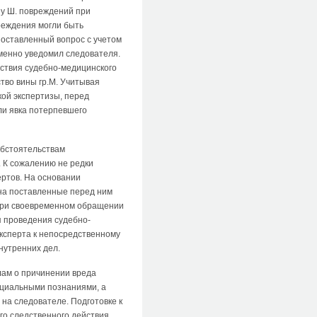
у Ш. повреждений при
реждения могли быть
поставленный вопрос с учетом
еменно уведомил следователя.
ствия судебно-медицинского
тво вины гр.М. Учитывая
кой экспертизы, перед
ли явка потерпевшего
обстоятельствам
 К сожалению не редки
ертов. На основании
 на поставленные перед ним
 при своевременном обращении
я проведения судебно-
ксперта к непосредственному
нутренних дел.
лам о причинении вреда
ециальными познаниями, а
 на следователе. Подготовке к
го следственного действия,