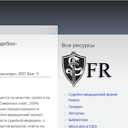
дебно-
Все ресурсы
Красноярск 2007 Вып. 5
Судебно-медицинский форум
ется на качестве, сроках и на
Forens
мирнов и соавт., 2004).
Галерея
ния (процессуального и
Литсалон
ебно-медицинский эксперт,
Библиотека
асти судебной медицины, о
ертом вопросов, ответы на
Who's who в СМЭ