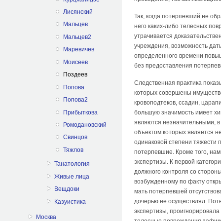
Лисянский
Так, когда потерпевший не об
Мальцев
него каких-либо телесных по
утрачивается доказательстве
Мальцев2
учреждения, возможность дат
Маревичев
определенного времени повыша
Моисеев
без предоставления потерпев
Поздеев
Следственная практика показы
Попова
которых совершены имуществе
Попова2
кровоподтеков, ссадин, царап
Прибыткова
большую значимость имеет хи
являются незначительными, в 
Ромодановский
объектом которых является не
Свинцов
одинаковой степени тяжести 
Тяжлов
потерпевшие. Кроме того, на
экспертизы. К первой категор
Танатология
должного контроля со стороны
Живые лица
возбужденному по факту откр
Вещдоки
мать потерпевшей отсутствова
дочерью не осуществлял. Пот
Казуистика
экспертизы, проигнорировала
Москва
телесные повреждения зафикси