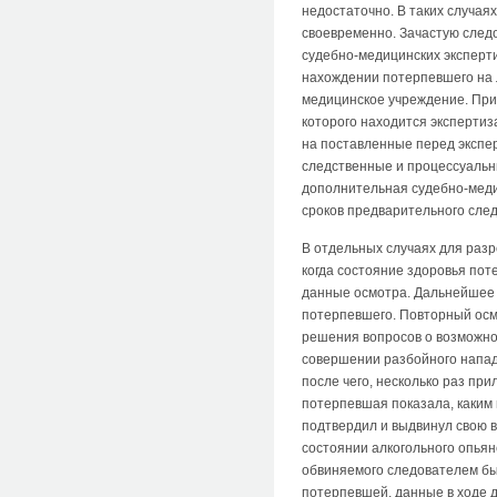
недостаточно. В таких случая
своевременно. Зачастую след
судебно-медицинских эксперти
нахождении потерпевшего на 
медицинское учреждение. При 
которого находится экспертиз
на поставленные перед экспе
следственные и процессуальн
дополнительная судебно-медиц
сроков предварительного след
В отдельных случаях для раз
когда состояние здоровья пот
данные осмотра. Дальнейшее 
потерпевшего. Повторный осм
решения вопросов о возможнос
совершении разбойного нападе
после чего, несколько раз при
потерпевшая показала, каким
подтвердил и выдвинул свою в
состоянии алкогольного опья
обвиняемого следователем бы
потерпевшей, данные в ходе д