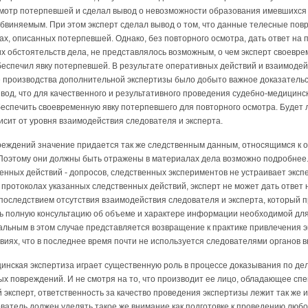
мотр потерпевшей и сделал вывод о невозможности образования имевшихся 
обвиняемым. При этом эксперт сделал вывод о том, что данные телесные пов
х, описанных потерпевшей. Однако, без повторного осмотра, дать ответ на 
х обстоятельств дела, не представлялось возможным, о чем эксперт своевр
еспечил явку потерпевшей. В результате оперативных действий и взаимодей
е производства дополнительной экспертизы было добыто важное доказательс
од, что для качественного и результативного проведения судебно-медицинс
еспечить своевременную явку потерпевшего для повторного осмотра. Будет 
исит от уровня взаимодействия следователя и эксперта.
реждений значение придается так же следственным данным, относящимся к 
Поэтому они должны быть отражены в материалах дела возможно подробнее.
твенных действий - допросов, следственных экспериментов не устраивает эксп
протоколах указанных следственных действий, эксперт не может дать ответ
я последствием отсутствия взаимодействия следователя и эксперта, который
ть полную консультацию об объеме и характере информации необходимой дл
альным в этом случае представляется возвращение к практике привлечения э
виях, что в последнее время почти не используется следователями органов в
инская экспертиза играет существенную роль в процессе доказывания по де
ых повреждений. И не смотря на то, что производит ее лицо, обладающее сп
 эксперт, ответственность за качество проведения экспертизы лежит так же и
атель должен уделять такое же внимание как подготовке к проведению любо