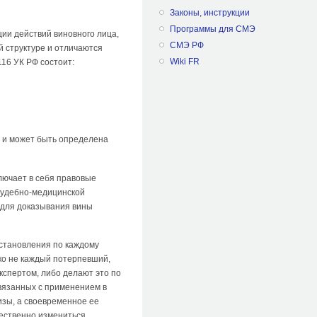
Законы, инструкции
Программы для СМЭ
ии действий виновного лица,
СМЭ РФ
й структуре и отличаются
Wiki FR
116 УК РФ состоит:
ю и может быть определена
лючает в себя правовые
 судебно-медицинской
 для доказывания вины
остановления по каждому
ко не каждый потерпевший,
кспертом, либо делают это по
связанных с применением в
зы, а своевременное ее
ественно измениться.