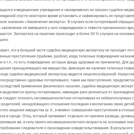
ращался в медицинские учреждения и своевременно не прошел судебно-медиц
вреждений спустя некоторое время установить и зафиксировать не представл
нное значение «Заключения эксперта». В случаях если потерпевший обраща
ь заключение об имевшихся у него повреждениях и тяжести причиненного вре
ется. Экспертиза на практике происходит в более 50 % случаях на основан
шего.
вает, что в большей части судебно-медицинскую экспертизу не проходят по
нные преступления (грабежи, разбои), когда телесные повреждения незнач
ин и т.п., то есть повреждения, которые вреда здоровью не причинили). Для 
щение принадлежащего им имущества, фиксация же наличия телесных повре
ходе судебно-медицинской экспертизы видится нецелесообразной. Напротив,
посредственно здоровье потерпевшего, такие как преступления, предусмотре
последствий применения физического насилия, судебно-медицинскую эксперти
ми выделяются группы потерпевших, имеющие риск уклониться от прохожден
ии следует относить несовершеннолетних потерпевших из неблагополучных с
 родителей, ненадлежащего отношения последних к воспитанию своих детей. 
ытого хищения имущества гр. К., в момент совершения преступления в отно
ла в городе. Отец, который проживает отдельно по причине развода, должн
ерпевшая же, в силу своего несовершеннолетнего возраста не осознавая зн
 требование следователя о прохождении освидетельствования. В результат
рованы не были, что привело к утере важного (учитывая, что свидетелей, к