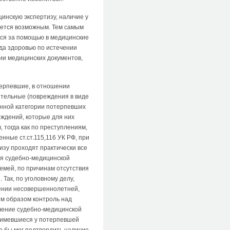
инскую экспертизу, наличие у
яется возможным. Тем самым
лся за помощью в медицинские
да здоровью по истечении
ии медицинских документов,
терпевшие, в отношении
ительные (повреждения в виде
данной категории потерпевших
ждений, которые для них
 тогда как по преступлениям,
нные ст.ст.115,116 УК РФ, при
зу проходят практически все
ия судебно-медицинской
емей, по причинам отсутствия
Так, по уголовному делу,
шении несовершеннолетней,
ым образом контроль над
ачение судебно-медицинской
е имевшиеся у потерпевшей
то бы мог подтвердить наличие