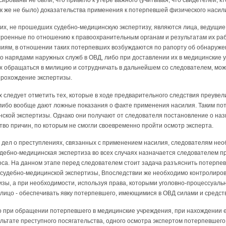
ак же не было) доказательства применения к потерпевшей физического насил
их, не прошедших судебно-медицинскую экспертизу, являются лица, ведущи
строенные по отношению к правоохранительным органам и результатам их ра
ниям, в отношении таких потерпевших возбуждаются по рапорту об обнаруже
о нарядами наружных служб в ОВД, либо при доставлении их в медицинские 
 обращаться в милицию и сотрудничать в дальнейшем со следователем, можн
прохождение экспертизы.
 следует отметить тех, которые в ходе предварительного следствия преуве
 либо вообще дают ложные показания о факте применения насилия. Таким п
ской экспертизы. Однако они получают от следователя постановление о наз
во причин, по которым не смогли своевременно пройти осмотр эксперта.
 дел о преступлениях, связанных с применением насилия, следователям не
дебно-медицинская экспертиза во всех случаях назначается следователем 
оса. На данном этапе перед следователем стоит задача разъяснить потерпе
судебно-медицинской экспертизы, Впоследствии же необходимо контролиров
зы, а при необходимости, используя права, которыми уголовно-процессуаль
лицо - обеспечивать явку потерпевшего, имеющимися в ОВД силами и средст
но при обращении потерпевшего в медицинские учреждения, при нахождении 
льтате преступного посягательства, одного осмотра экспертом потерпевшег