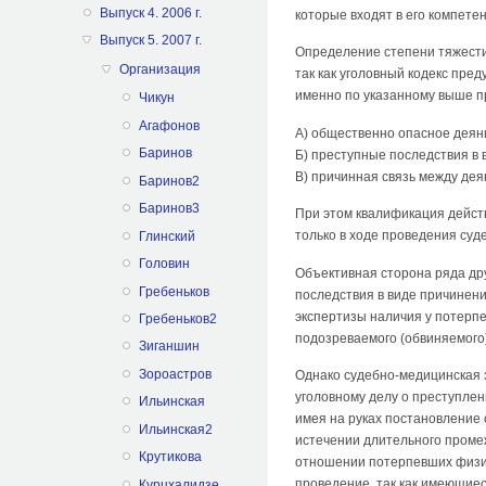
Выпуск 4. 2006 г.
которые входят в его компете
Выпуск 5. 2007 г.
Определение степени тяжести
Организация
так как уголовный кодекс пре
именно по указанному выше пр
Чикун
Агафонов
A) общественно опасное деян
Баринов
Б) преступные последствия в 
B) причинная связь между де
Баринов2
Баринов3
При этом квалификация дейст
только в ходе проведения суд
Глинский
Головин
Объективная сторона ряда дру
Гребеньков
последствия в виде причинени
экспертизы наличия у потерп
Гребеньков2
подозреваемого (обвиняемого
Зиганшин
Зороастров
Однако судебно-медицинская 
уголовному делу о преступле
Ильинская
имея на руках постановление 
Ильинская2
истечении длительного промеж
Крутикова
отношении потерпевших физич
проведение, так как имеющие
Курцхалидзе