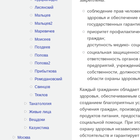
Лисянский
соблюдение прав человек
Мальцев
здоровья и обеспечение 
Мальцев2
государственных гаранти
приоритет профилактичес
Маревичев
граждан;
Моисеев
доступность медико- со
Поздеев
социальная защищенность
Попова
ответственность органов
Попова2
предприятий, учреждени
Прибыткова
собственности, должност
области охраны здоровья
Ромодановский
Свинцов
Каждый гражданин обладает
Тяжлов
здоровья, обеспечиваемым 
созданием благоприятных усл
Танатология
обучения граждан, производ
Живые лица
продуктов питания, предост
Вещдоки
социальной помощи. При это
Казуистика
охрану здоровья независимо 
обстоятельств и гарантируе
Москва