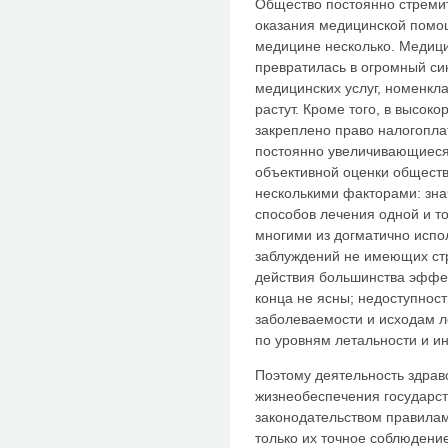
Общество постоянно стремит
оказания медицинской помо
медицине несколько. Медици
превратилась в огромный си
медицинских услуг, номенкл
растут. Кроме того, в высок
закреплено право налогоплат
постоянно увеличивающиеся
объективной оценки обществ
несколькими факторами: зн
способов лечения одной и т
многими из догматично испо
заблуждений не имеющих ст
действия большинства эффе
конца не ясны; недоступнос
заболеваемости и исходам л
по уровням летальности и и
Поэтому деятельность здрав
жизнеобеспечения государст
законодательством правила
только их точное соблюдени