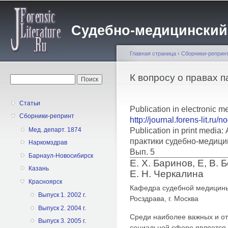
Пе
о
Судебно-медицинский жу
с
Главная страница
›
Сборники-реприн
Вы здесь
К вопросу о правах 
Форма поиска
Поиск
Статьи
Publication in electronic m
Сборники-репринт
http://journal.forens-lit.ru/
Publication in print medi
Мед. департ. 1874
практики судебно-медици
Наркомздрав
Вып. 5
Барнаул-Новосибирск
Е. X. Баринов, Е, В. 
Казань
Е. Н. Черкалина
Красноярск
Кафедра судебной медицин
Выпуск 1. 2002 г.
Росздрава, г. Москва
Выпуск 2. 2004 г.
Среди наиболее важных и от
Выпуск 3. 2005 г.
социальной сфере является 