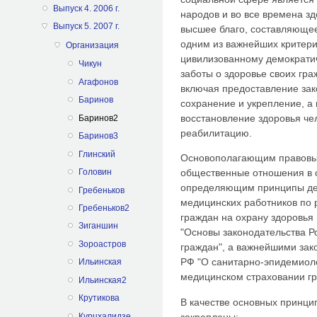
Выпуск 4. 2006 г.
народов и во все времена з
Выпуск 5. 2007 г.
высшее благо, составляющее
одним из важнейших критери
Организация
цивилизованному демократич
Чикун
заботы о здоровье своих гра
Агафонов
включая предоставление зак
Баринов
сохранение и укрепление, а 
восстановление здоровья че
Баринов2
реабилитацию.
Баринов3
Глинский
Основополагающим правовы
Головин
общественные отношения в 
определяющим принципы дея
Гребеньков
медицинских работников по 
Гребеньков2
граждан на охрану здоровья
Зиганшин
"Основы законодательства Р
Зороастров
граждан", а важнейшими зак
РФ "О санитарно-эпидемиоло
Ильинская
медицинском страховании гр
Ильинская2
Крутикова
В качестве основных принци
Курцхалидзе
закреплены: