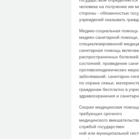
государством определяются 
человека на получение им м
стороны - обязанностью гос
учреждений оказывать граж
Медико-социальная помощь 
медико-санитарной помощи,
специализированной медици
санитарная помощь включае
распространенных болезней,
состояний; проведение сани
противоэпидемических меро
заболеваний; санитарно-гиг
по охране семьи, материнств
гражданам бесплатно в учр
здравоохранения и санитар
Скорая медицинская помощь 
требующих срочного
медицинского вмешательств
службой государствен
ной или муниципальной сист