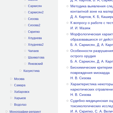
Методика выявления след
Саркисян
контактной зоне на мате
Саркисян2
Д. А. Карпов, К. Б, Кашир
Сизова
К вопросу о работе с т
Сизова2
И. И. Мазяж
Скрипко
Морфологическая характе
Хлуднева
образовавшихся от дейс
Б. А. Саркисян, Д. А. Кар
Хлуднева2
Особенности разрушения
Чапаев
острого орудия
Шахматова
Б. А. Саркисян, Д. А. Кар
Янковский
Биохимические критерии
Казуистика
повреждения миокарда
Н. В. Сизова
Москва
Характеристика некоторы
Самара
наркотических отравлени
Хабаровск
Н. В. Сизова
Харьков
Судебно-медицинская оце
Водолаз
токсикологических иссле
И. А. Скрипко, С. А. Вели
Монографии-репринт