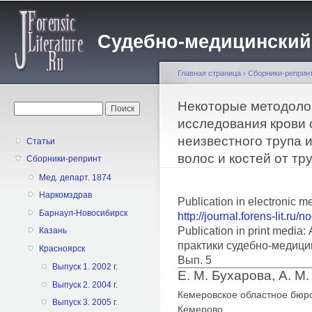
Пе
о
Судебно-медицинский жу
с
Главная страница
›
Сборники-реприн
Вы здесь
Некоторые методоло
Форма поиска
Поиск
исследования крови 
неизвестного трупа 
Статьи
волос и костей от тр
Сборники-репринт
Мед. департ. 1874
Наркомздрав
Publication in electronic m
Барнаул-Новосибирск
http://journal.forens-lit.ru/
Publication in print medi
Казань
практики судебно-медици
Красноярск
Вып. 5
Выпуск 1. 2002 г.
Е. М. Бухарова, А. М
Выпуск 2. 2004 г.
Кемеровское областное бюро
Выпуск 3. 2005 г.
Кемерово