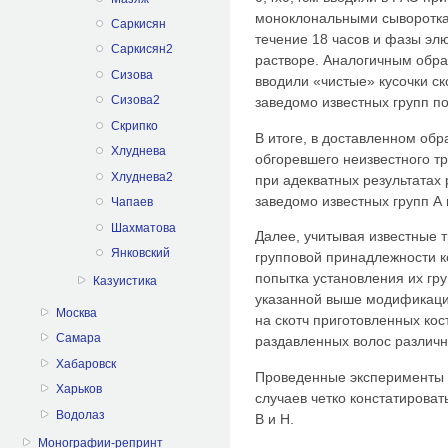
моноклональными сывороткам
Саркисян
течение 18 часов и фазы эл
Саркисян2
растворе. Аналогичным обра
Сизова
вводили «чистые» кусочки с
Сизова2
заведомо известных групп п
Скрипко
В итоге, в доставленном обр
Хлуднева
обгоревшего неизвестного тр
Хлуднева2
при адекватных результатах 
заведомо известных групп А 
Чапаев
Шахматова
Далее, учитывая известные 
Янковский
групповой принадлежности к
попытка установления их гр
Казуистика
указанной выше модификаци
Москва
на скотч приготовленных кос
Самара
раздавленных волос различн
Хабаровск
Проведенные эксперименты 
Харьков
случаев четко констатирова
Водолаз
В и Н.
Монографии-репринт