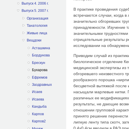
Выпуск 4. 2006 г.
В практике проведения суде
Выпуск 5. 2007 г.
встречаются случаи, когда 
Организация
значительно обгоревших тру
Танатология
принадлежности. Изучение т
значительными трудностями и
Живые лица
отрицательные результаты р
Вещдоки
исследовании на обнаружен
Асташкина
Приводим случай из практики
Бордунова
биологическое отделение Ке
Брескун
медицинской экспертизы из т
Бухарова
обгоревшего неизвестного тр
Ефремов
рообразного порошка «кирпи
Заздравных
бесцветной вытяжкой после 
насыщали марлевые нитки. 
Исаев
различных ее модификациях 
Исаева
результаты, не дающие возм
Кандыба
отношении групповой характ
Карпов
принято решение перенести 
Карпов2
липкую ленту типа скотч, за
0,4x0,4см вводили в РАЭ пр
Мазяж