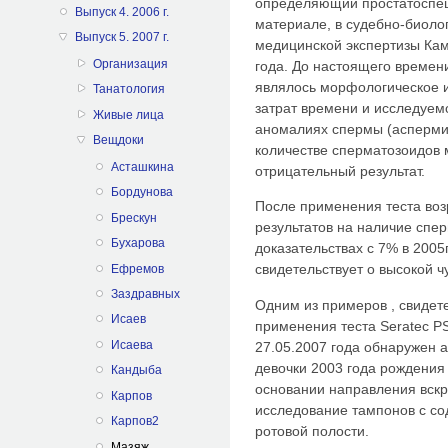
определяющий простатоспец
Выпуск 4. 2006 г.
материале, в судебно-биоло
Выпуск 5. 2007 г.
медицинской экспертизы Кам
Организация
года. До настоящего време
являлось морфологическое 
Танатология
затрат времени и исследуем
Живые лица
аномалиях спермы (асперми
Вещдоки
количестве сперматозоидов
Асташкина
отрицательный результат.
Бордунова
После применения теста воз
Брескун
результатов на наличие спе
Бухарова
доказательствах с 7% в 2005
свидетельствует о высокой ч
Ефремов
Заздравных
Одним из примеров , свиде
Исаев
применения теста Seratec P
Исаева
27.05.2007 года обнаружен а
девочки 2003 года рождения
Кандыба
основании направления вск
Карпов
исследование тампонов с с
Карпов2
ротовой полости.
Мазяж