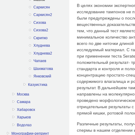
В целях экономии экспертн
Саркисян
исследование тампонов не пр
Саркисян2
были предупреждены о пос
Сизова
вещественных доказательств 
Сизова2
тем, что данный тест являет
минимальное количество ант
Скрипко
всего по две ниточки длиной
Хлуднева
исследуемый материал. С т
Хлуднева2
при применении теста Serat
Чапаев
положительный результат- т
стандарта и контроля и поло
Шахматова
концентрацию простато-спец
Янковский
содержимого влагалища и ро
Казуистика
результат. В дальнейшем та
направлены на молекулярно 
Москва
проведено морфологическое
Самара
отрицательные результаты 
Хабаровск
прямой кишки, ротовой поло
Харьков
Различные результаты, полу
Водолаз
спермы в нашем отделении 
Монографии-репринт