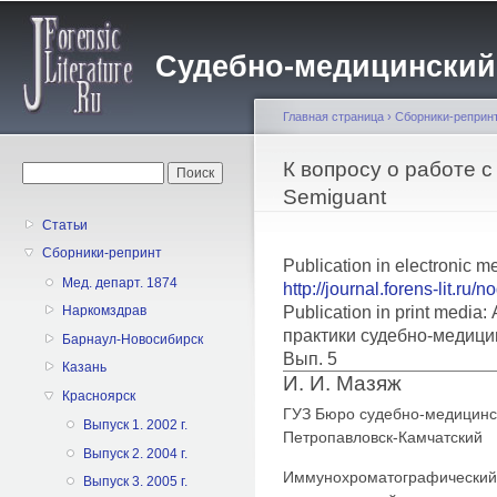
Пе
о
Судебно-медицинский жу
с
Главная страница
›
Сборники-реприн
Вы здесь
К вопросу о работе с
Форма поиска
Поиск
Semiguant
Статьи
Сборники-репринт
Publication in electronic m
Мед. департ. 1874
http://journal.forens-lit.ru/
Publication in print medi
Наркомздрав
практики судебно-медици
Барнаул-Новосибирск
Вып. 5
Казань
И. И. Мазяж
Красноярск
ГУЗ Бюро судебно-медицинск
Выпуск 1. 2002 г.
Петропавловск-Камчатский
Выпуск 2. 2004 г.
Иммунохроматографический т
Выпуск 3. 2005 г.