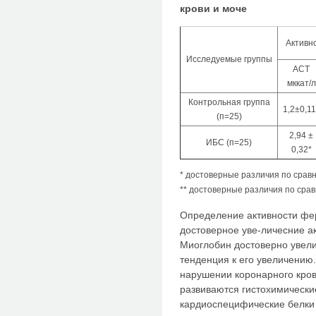
крови и моче
Активн
Исследуемые группы
ACT
мккат/л
Контрольная группа
1,2±0,11
(п=25)
2,94 ±
ИБС (п=25)
0,32*
* достоверные различия по сравн
** достоверные различия по срав
Определение активности фе
достоверное уве-личесние ак
Миоглобин достоверно увели
тенденция к его увеличению.
нарушении коронарного кро
развиваются гистохимически
кардиоспецифические белки 