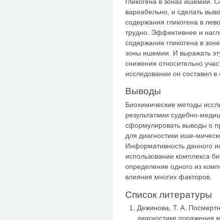
гликогена в зонах ишемии. 
вариабельно, и сделать выв
содержания гликогена в лев
трудно. Эффективнее и нагля
содержание гликогена в зон
зоны ишемии. И выражать эт
снижения относительно учас
исследовании он составил в
Выводы
Биохимические методы иссле
результатами судебно-медиц
сформулировать выводы о пр
для диагностики ише-мическ
Информативность данного ис
использовании комплекса би
определение одного из комп
влияния многих факторов.
Список литературы
Дежинова, Т. А. Посмерт
диагностике поражения м