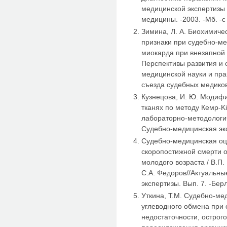
медицинской экспертизы /
медицины. -2003. -Мб. -с
Зимина, Л. А. Биохимиче
признаки при судебно-м
миокарда при внезапной с
Перспективы развития и
медицинской науки и пра
съезда судебных медиков
Кузнецова, И. Ю. Модифи
тканях по методу Кемр-K
лабораторно-методологич
Судебно-медицинская эксп
Судебно-медицинская оц
скоропостижной смерти о
молодого возраста / В.П.
С.А. Федоров//Актуальн
экспертизы. Вып. 7. -Берл
Уткина, Т.М. Судебно-ме
углеводного обмена при 
недостаточности, острог