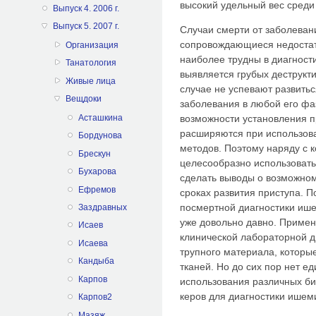
высокий удельный вес среди 
Выпуск 4. 2006 г.
Выпуск 5. 2007 г.
Случаи смерти от заболеван
сопровождающиеся недостат
Организация
наиболее трудны в диагностик
Танатология
выявляется грубых деструкт
Живые лица
случае не успевают развитьс
Вещдоки
заболевания в любой его фа
Асташкина
возможности установления п
расширяются при использов
Бордунова
методов. Поэтому наряду с 
Брескун
целесообразно использоват
Бухарова
сделать выводы о возможно
Ефремов
сроках развития приступа. 
посмертной диагностики ише
Заздравных
уже довольно давно. Примен
Исаев
клинической лабораторной д
Исаева
трупного материала, которы
Кандыба
тканей. Но до сих пор нет е
Карпов
использования различных б
керов для диагностики ишем
Карпов2
Мазяж