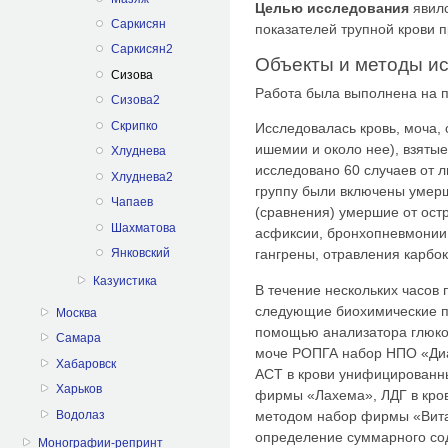
Целью исследования
явилс
Саркисян
показателей трупной крови 
Саркисян2
Объекты и методы и
Сизова
Работа была выполнена на 
Сизова2
Скрипко
Исследовалась кровь, моча, 
ишемии и около нее), взятые
Хлуднева
исследовано 60 случаев от ли
Хлуднева2
группу были включены умерш
Чапаев
(сравнения) умершие от ост
Шахматова
асфиксии, бронхопневмонии,
Янковский
гангрены, отравления карбо
Казуистика
В течение нескольких часов
следующие биохимические по
Москва
помощью анализатора глюко
Самара
моче РОПГА набор НПО «Диаг
Хабаровск
ACT в крови унифицированн
Харьков
фирмы «Лахема», ЛДГ в кро
Водолаз
методом набор фирмы «Витал
определение суммарного сод
Монографии-репринт