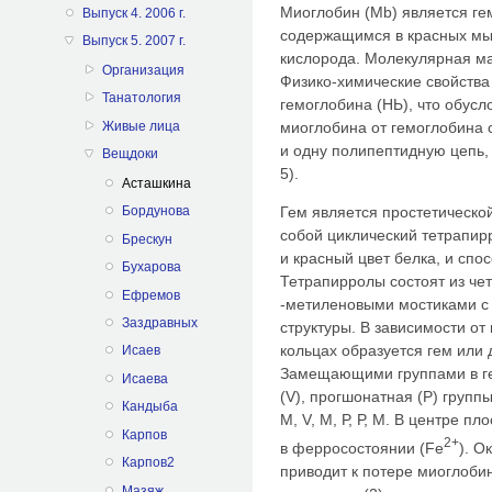
Миоглобин (Mb) является г
Выпуск 4. 2006 г.
содержащимся в красных мыш
Выпуск 5. 2007 г.
кислорода. Молекулярная ма
Организация
Физико-химические свойства
Танатология
гемоглобина (НЬ), что обусл
миоглобина от гемоглобина 
Живые лица
и одну полипептидную цепь, 
Вещдоки
5).
Асташкина
Гем является простетическо
Бордунова
собой циклический тетрапир
Брескун
и красный цвет белка, и спо
Бухарова
Тетрапирролы состоят из че
Ефремов
-метиленовыми мостиками с
Заздравных
структуры. В зависимости от
кольцах образуется гем или
Исаев
Замещающими группами в ге
Исаева
(V), прогшонатная (Р) групп
Кандыба
М, V, М, Р, Р, М. В центре п
Карпов
2+
в ферросостоянии (Fe
). О
Карпов2
приводит к потере миоглоби
Мазяж