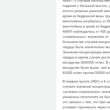
АКМП, 5 случаев насильстве
падения с большой высоты, 
колото-резаных ранений шеи,
крови из бедренной вены тр
миоглобина колебалось от 8
миоглобина в крови из бедр
АКМП наблюдалась от 400 до
«нормальных» значениях от 
большинстве случаев концен
сердца была значительно вы
Значение концентрации миог
сердца в одном случае дости
желудочка 3000000 нг/мл. В
желудочке были выше, чем в 
82000 нг/мл против 50000 нг
В первом группе (ИБС) в 6 сл
случаях значение концентра
«условно-нормальных» знач
указанных патологиях не бы
это связано с тем, что при 
успевает проникнуть через п