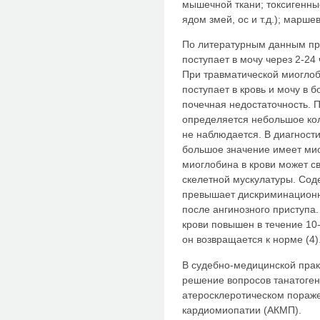
мышечной ткани; токсигенны
ядом змей, ос и т.д.); марш
По литературным данным пр
поступает в мочу через 2-24 
При травматической миогло
поступает в кровь и мочу в 
почечная недостаточность. 
определяется небольшое кол
не наблюдается. В диагност
большое значение имеет ми
миоглобина в крови может с
скелетной мускулатуры. Со
превышает дискриминационны
после ангинозного приступа.
крови повышен в течение 10-
он возвращается к норме (4)
В судебно-медицинской прак
решение вопросов танатоген
атеросклеротическом пораже
кардиомиопатии (АКМП).