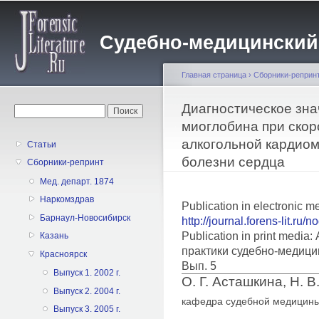
Пе
о
Судебно-медицинский жу
с
Главная страница
›
Сборники-реприн
Вы здесь
Диагностическое зн
Форма поиска
Поиск
миоглобина при скор
алкогольной кардио
Статьи
болезни сердца
Сборники-репринт
Мед. департ. 1874
Наркомздрав
Publication in electronic m
Барнаул-Новосибирск
http://journal.forens-lit.ru/
Publication in print medi
Казань
практики судебно-медици
Красноярск
Вып. 5
Выпуск 1. 2002 г.
О. Г. Асташкина, Н. 
Выпуск 2. 2004 г.
кафедра судебной медицины
Выпуск 3. 2005 г.