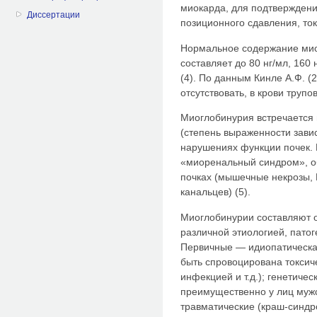
миокарда, для подтверждени
Диссертации
позиционного сдавления, ток
Нормальное содержание миог
составляет до 80 нг/мл, 160
(4). По данным Кинле А.Ф. (
отсутствовать, в крови трупов
Миоглобинурия встречается
(степень выраженности зави
нарушениях функции почек.
«миоренальный синдром», 
почках (мышечные некрозы, 
канальцев) (5).
Миоглобинурии составляют 
различной этиологией, патог
Первичные — идиопатическая
быть спровоцирована токсич
инфекцией и т.д.); генетичес
преимущественно у лиц мужс
травматические (краш-синдр