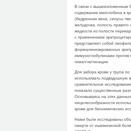
В связи с вышеизложенным б
содержание миоглобина в кр
(бедренная вена, синусы тве
желудочка, полость правого 
жидкости из полости перика
с применением эритроцитарн
представляет собой лиофил
формалинизированных эритр
иммуноглобулинами против м
гемагглютинации.
Для забора крови у трупа п
использовать подвздошную в
сравнительное исследование
показало существенные разл
Основываясь на этих данных
нецелесообразности исполь
крови для биохимических ис
Нами были исследованы объе
смерти от ишемической боле