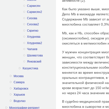
активности (2).
Саркисян
Как было указано выше, мио
Саркисян2
Депо Mb в миокарде являетс
Сизова
Содержание Mb зависит от 
миоглобина составляет 0,3% 
Сизова2
Скрипко
Mb, как и НЬ, способен обр
Хлуднева
(оксимиоглобин), оксидом у
Хлуднева2
окисляться в метмиоглобин и
Чапаев
У мужчин концентрация миог
Шахматова
женщин, что соответствует 
Янковский
зависимости между величин
конституциональными особен
Казуистика
меняется во время менструа
Москва
оральных контрацептивов, в
Самара
значительной физической на
крови возрастает до 150 нг/
Хабаровск
но через 24 часа значение м
Харьков
Водолаз
В судебно-медицинской пра
миоглобина в сыворотке и м
Монографии-репринт