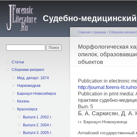
Пе
о
Судебно-медицинский жу
с
Главная страница
›
Сборники-реприн
Вы здесь
Морфологическая ха
Форма поиска
Поиск
опилок, образовавши
объектов
Статьи
Сборники-репринт
Мед. департ. 1874
Publication in electronic m
Наркомздрав
http://journal.forens-lit.ru/
Publication in print medi
Барнаул-Новосибирск
практики судебно-медици
Казань
Вып. 5
Красноярск
Б. А. Саркисян, Д. А.
Выпуск 1. 2002 г.
г.г. Барнаул-Новокузнецк
Выпуск 2. 2004 г.
Алтайский государственный 
Выпуск 3. 2005 г.