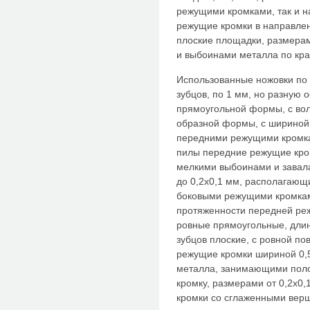
режущими кромками, так и н
режущие кромки в направлен
плоские площадки, размерами
и выбоинами металла по кра
Использованные ножовки по 
зубцов, по 1 мм, но разную 
прямоугольной формы, с во
образной формы, с шириной 
передними режущими кромка
пилы передние режущие кром
мелкими выбоинами и завала
до 0,2x0,1 мм, располагающ
боковыми режущими кромка
протяженности передней ре
ровные прямоугольные, длин
зубцов плоские, с ровной п
режущие кромки шириной 0,5
металла, занимающими пол
кромку, размерами от 0,2x0,
кромки со сглаженными вер