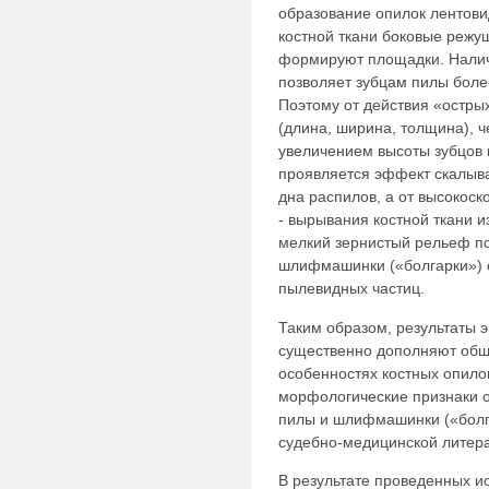
образование опилок лентови
костной ткани боковые режу
формируют площадки. Налич
позволяет зубцам пилы более
Поэтому от действия «остр
(длина, ширина, толщина), ч
увеличением высоты зубцов
проявляется эффект скалыва
дна распилов, а от высокос
- вырывания костной ткани из
мелкий зернистый рельеф по
шлифмашинки («болгарки») с
пылевидных частиц.
Таким образом, результаты 
существенно дополняют общ
особенностях костных опило
морфологические признаки о
пилы и шлифмашинки («болг
судебно-медицинской литерат
В результате проведенных и