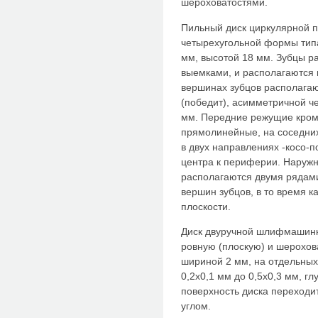
шероховатостями.
Пильный диск циркулярной п
четырехугольной формы типа
мм, высотой 18 мм. Зубцы 
выемками, и располагаются н
вершинах зубцов располагаю
(победит), асимметричной 
мм. Передние режущие кром
прямолинейные, на соседних
в двух направлениях -косо-п
центра к периферии. Наруж
располагаются двумя рядами
вершин зубцов, в то время к
плоскости.
Диск двуручной шлифмашинк
ровную (плоскую) и шерохов
шириной 2 мм, на отдельных
0,2x0,1 мм до 0,5x0,3 мм, г
поверхность диска переходи
углом.