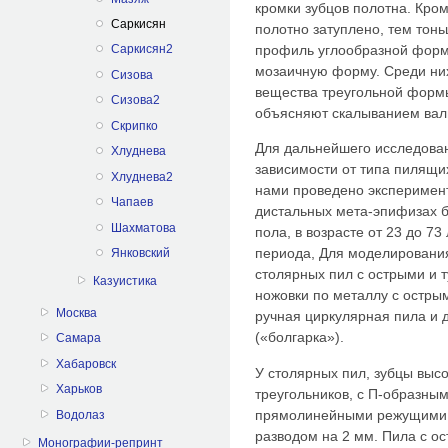
кромки зубцов полотна. Кром
Саркисян
полотно затуплено, тем тонь
профиль углообразной форм
Саркисян2
мозаичную форму. Среди них
Сизова
вещества треугольной форм
Сизова2
объясняют скалыванием вали
Скрипко
Для дальнейшего исследован
Хлуднева
зависимости от типа пилящих
Хлуднева2
нами проведено эксперимен
Чапаев
дистальных мета-эпифизах 
Шахматова
пола, в возрасте от 23 до 73
периода, Для моделирования
Янковский
столярных пил с острыми и 
Казуистика
ножовки по металлу с остры
Москва
ручная циркулярная пила и
(«болгарка»).
Самара
Хабаровск
У столярных пил, зубцы вы
Харьков
треугольников, с П-образны
прямолинейными режущими к
Водолаз
разводом на 2 мм. Пила с 
Монографии-репринт