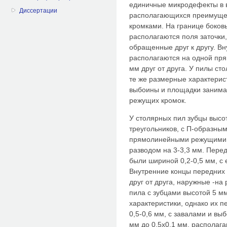
единичные микродефекты в в
Диссертации
располагающихся преимущес
кромками. На границе боков
располагаются поля заточки,
обращенные друг к другу. В
располагаются на одной пря
мм друг от друга. У пилы ст
те же размерные характерист
выбоины и площадки занима
режущих кромок.
У столярных пил зубцы выс
треугольников, с П-образны
прямолинейными режущими к
разводом на 3-3,3 мм. Пере
были шириной 0,2-0,5 мм, с
Внутренние концы передних
друг от друга, наружные -на
пила с зубцами высотой 5 м
характеристики, однако их 
0,5-0,6 мм, с завалами и вы
мм до 0,5x0,1 мм, располаг