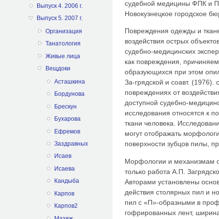
судебной медицины ФПК и 
Выпуск 4. 2006 г.
Новокузнецкое городское бю
Выпуск 5. 2007 г.
Повреждения одежды и ткане
Организация
воздействия острых объекто
Танатология
судебно-медицинских экспер
Живые лица
как повреждения, причиняем
Вещдоки
образующихся при этом опил
Асташкина
За-грядской и соавт. (1976).
повреждениях от воздейств
Бордунова
доступной судебно-медицин
Брескун
исследования относятся к п
Бухарова
ткани человека. Исследовани
Ефремов
могут отображать морфолог
поверхности зубцов пилы, пр
Заздравных
Исаев
Морфологии и механизмам о
Исаева
только работа А.П. Загрядск
Кандыба
Авторами установлены осно
действия столярных пил и н
Карпов
пил с «П»-образными в про
Карпов2
гофрированных лент, ширина
Мазяж