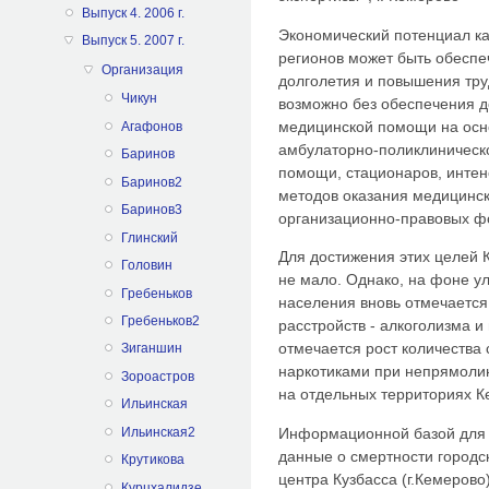
Выпуск 4. 2006 г.
Экономический потенциал ка
Выпуск 5. 2007 г.
регионов может быть обеспе
Организация
долголетия и повышения тру
Чикун
возможно без обеспечения д
медицинской помощи на осн
Агафонов
амбулаторно-поликлиническ
Баринов
помощи, стационаров, интен
Баринов2
методов оказания медицинс
Баринов3
организационно-правовых ф
Глинский
Для достижения этих целей 
Головин
не мало. Однако, на фоне у
Гребеньков
населения вновь отмечается
Гребеньков2
расстройств - алкоголизма и
отмечается рост количества
Зиганшин
наркотиками при непрямоли
Зороастров
на отдельных территориях К
Ильинская
Ильинская2
Информационной базой для
данные о смертности городс
Крутикова
центра Кузбасса (г.Кемерово
Курцхалидзе