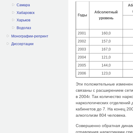
Самара
Аб
Абсолютный
Хабаровск
Годы
уровень
Харьков
Водолаз
2001
160,0
Монографии-репринт
2002
157,0
Диссертации
2003
167,0
2004
121,0
2005
144,0
2006
123,0
Эти положительные изменен
связаны с расширением сети
в 2004г. Так количество нарк
наркологических отделений д
кабинетов до 7. На конец 200
алкоголизм 804 человека.
Совершенно обратная динам
отравления наркотиками сред