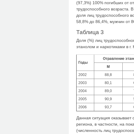
(97,3%) 100% погибших от о
трудоспособного возраста. В
доля лиц трудоспособного в
58,8% до 86,4%, мужчин от 8
Таблица 3
Доля (%) лиц трудоспособно
этанолом и наркотиками в г. 
Отравление эта
Годы
М
2002
88,8
2003
80,1
2004
89,0
2005
90,9
2006
93,7
Данная ситуация оказывает
региона, в частности, на по
(численность лиц трудоспосо