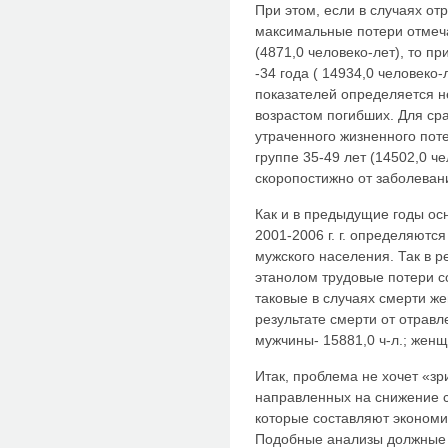
При этом, если в случаях о
максимальные потери отмеча
(4871,0 человеко-лет), то п
-34 года ( 14934,0 человеко
показателей определяется не
возрастом погибших. Для сра
утраченного жизненного пот
группе 35-49 лет (14502,0 ч
скоропостижно от заболева
Как и в предыдущие годы ос
2001-2006 г. г. определяют
мужского населения. Так в р
этанолом трудовые потери с
таковые в случаях смерти жен
результате смерти от отравл
мужчины- 15881,0 ч-л.; женщи
Итак, проблема не хочет «зр
направленных на снижение с
которые составляют экономи
Подобные анализы должные 