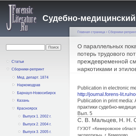
Пе
о
Судебно-медицинский жу
с
Главная страница
›
Сборники-реприн
Вы здесь
О параллельных пока
Форма поиска
Поиск
потерь трудового пот
преждевременной см
Статьи
наркотиками и этило
Сборники-репринт
Мед. департ. 1874
Наркомздрав
Publication in electronic m
Барнаул-Новосибирск
http://journal.forens-lit.ru/
Publication in print medi
Казань
практики судебно-медици
Красноярск
Вып. 5
Выпуск 1. 2002 г.
С. В. Мальцев, Н. Н.
Выпуск 2. 2004 г.
ГУЗОТ «Кемеровское област
Выпуск 3. 2005 г.
экспертизы», г. Кемерово