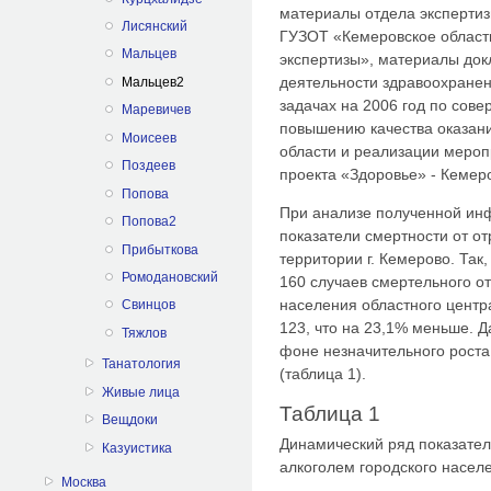
материалы отдела экспертиз
Лисянский
ГУЗОТ «Кемеровское област
Мальцев
экспертизы», материалы док
деятельности здравоохранен
Мальцев2
задачах на 2006 год по сов
Маревичев
повышению качества оказан
Моисеев
области и реализации мероп
Поздеев
проекта «Здоровье» - Кемеро
Попова
При анализе полученной ин
Попова2
показатели смертности от о
Прибыткова
территории г. Кемерово. Так,
Ромодановский
160 случаев смертельного о
населения областного центра,
Свинцов
123, что на 23,1% меньше. Д
Тяжлов
фоне незначительного роста
Танатология
(таблица 1).
Живые лица
Таблица 1
Вещдоки
Динамический ряд показател
Казуистика
алкоголем городского населен
Москва