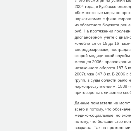
И это несмотря на усилия ме
2004 года, в Кузбассе ежег
«Комплексные меры по прот
наркотиками» с финансирова
из областного бюджета реше
руб. На протяжении последни
диспансерном учете с диагн
колеблется от 15 до 16 тыся
«передозировок», пострадав
скорой медицинской службы 
месяцев 2006г. правоохрани
незаконного оборота 187,6 к
2007г. уже 347,8 кг. В 2006 
групп, в суды области было 
наркопреступлениям, 1538 ч
приговорены к лишению сво
Данные показатели не могут
всего и потому, что обознач
медико-социальные, но экон
потому, что большинство по
возраста. Так на протяжении