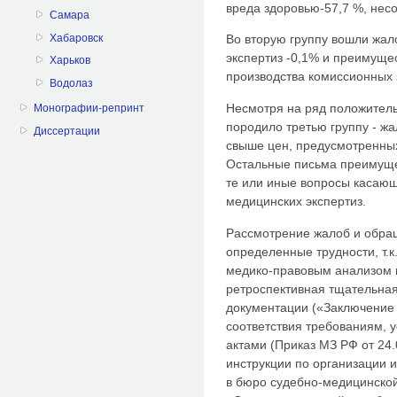
вреда здоровью-57,7 %, несо
Самара
Хабаровск
Во вторую группу вошли жал
экспертиз -0,1% и преимуще
Харьков
производства комиссионных 
Водолаз
Несмотря на ряд положитель
Монографии-репринт
породило третью группу - ж
Диссертации
свыше цен, предусмотренных
Остальные письма преимуще
те или иные вопросы касающ
медицинских экспертиз.
Рассмотрение жалоб и обра
определенные трудности, т.
медико-правовым анализом к
ретроспективная тщательна
документации («Заключение 
соответствия требованиям,
актами (Приказ МЗ РФ от 24
инструкции по организации 
в бюро судебно-медицинской