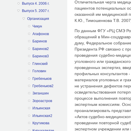
Отличительная черта медици
Выпуск 4. 2006 г.
пациентов потенциальных о
Выпуск 5. 2007 г.
оказанной им медицинской 
Организация
К.Ю., Тимошенкова Т.В. 2007
Чикун
По данным ФГУ «РЦ СМЭ Рос
Агафонов
обращений в Мин-соцздравра
Баринов
думу, Федеральное собрани
Баринов2
Президента РФ связано с пр
проведения судебно-медицин
Баринов3
уголовного или гражданского
Глинский
проведенных экспертиз, ввид
Головин
профильных консультантов -
Гребеньков
материалов уголовных и гра
не устранения дефектов пер
Гребеньков2
освидетельствования потерп
Зиганшин
процессе выполнения повтор
Зороастров
экспертным комиссиям. Осно
Ильинская
проанализировать представл
Ильинская2
«Актов судебно-медицинског
проведении повторной судеб
Крутикова
экспертном учреждении или
Курцхалидзе