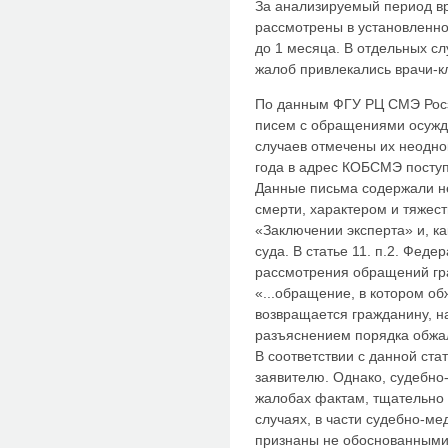
За анализируемый период в
рассмотрены в установленно
до 1 месяца. В отдельных с
жалоб привлекались врачи-
По данным ФГУ РЦ СМЭ Росз
писем с обращениями осужд
случаев отмечены их неодно
года в адрес КОБСМЭ посту
Данные письма содержали не
смерти, характером и тяжес
«Заключении эксперта» и, к
суда. В статье 11. п.2. Фед
рассмотрения обращений гр
«...обращение, в котором о
возвращается гражданину, 
разъяснением порядка обжал
В соответствии с данной ст
заявителю. Однако, судебно
жалобах фактам, тщательно 
случаях, в части судебно-м
признаны не обоснованными