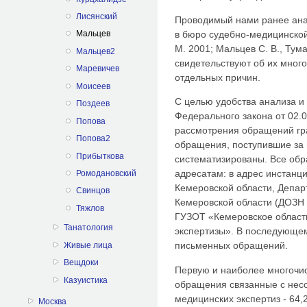
Лисянский
Проводимый нами ранее ана
в бюро судебно-медицинской 
Мальцев
М. 2001; Мальцев С. В., Тума
Мальцев2
свидетельствуют об их мног
Маревичев
отдельных причин.
Моисеев
С целью удобства анализа и
Поздеев
Федерального закона от 02.
Попова
рассмотрения обращений гр
Попова2
обращения, поступившие за п
Прибыткова
систематизированы. Все об
адресатам: в адрес инстанц
Ромодановский
Кемеровской области, Депар
Свинцов
Кемеровской области (ДОЗН 
Тяжлов
ГУЗОТ «Кемеровское област
Танатология
экспертизы». В последующе
письменных обращений.
Живые лица
Вещдоки
Первую и наиболее многочи
Казуистика
обращения связанные с нес
медицинских экспертиз - 64,
Москва