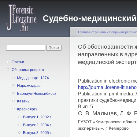
Пе
о
Судебно-медицинский жу
с
Главная страница
›
Сборники-реприн
Вы здесь
Об обоснованности 
Форма поиска
Поиск
направленных в адре
медицинской экспер
Статьи
Сборники-репринт
Мед. департ. 1874
Publication in electronic m
Наркомздрав
http://journal.forens-lit.ru/
Publication in print medi
Барнаул-Новосибирск
практики судебно-медици
Казань
Вып. 5
Красноярск
С. В. Мальцев, Л. Ф.
Выпуск 1. 2002 г.
ГУЗОТ «Кемеровское област
Выпуск 2. 2004 г.
экспертизы», г. Кемерово
Выпуск 3. 2005 г.