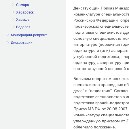
Самара
Действующий Приказ Минздра
Хабаровск
номенклатуре специальност
Харьков
Российской Федерации" опр
провизорских специальносте
Водолаз
подготовке специалистов здр
Монографии-репринт
основную специальность мож
Диссертации
интернатуре (первичная годи
ординатуре и (или) аспиран
углубленной подготовки, - ч
ординатуру, аспирантуру пр
соответствующей основной с
Большим прорывом являетс
специалистов прошедших об
дело" и "педиатрия". Соглас
подготовке специалистов в 
подготовки врачей-педиатро
Приказ МЗ РФ от 20.08.2007
номенклатуру специальносте
утвержденную приказом от 2
облегчило положение.