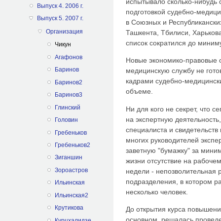
испытывало сколько-нибудь
Выпуск 4. 2006 г.
подготовкой судебно-медици
Выпуск 5. 2007 г.
в Союзных и Республикански
Организация
Ташкента, Тбилиси, Харьков
список сократился до миним
Чикун
Агафонов
Новые экономико-правовые о
Баринов
медицинскую службу не гот
кадрами судебно-медицинск
Баринов2
объеме.
Баринов3
Глинский
Ни для кого не секрет, что 
на экспертную деятельность
Головин
специалиста и свидетельств
Гребеньков
многих руководителей экспе
Гребеньков2
заветную "бумажку" за мини
Зиганшин
жизни отсутствие на рабоче
Зороастров
недели - непозволительная 
подразделения, в котором ра
Ильинская
несколько человек.
Ильинская2
Крутикова
До открытия курса повышени
основном, решалась провед
Курцхалидзе