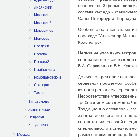
очно-заочной форме, силам
Лисянский
состава кафедр и факульте
Мальцев
Санкт-Петербурга, Барнаула
Мальцев2
Особенно остался в памяти 
Маревичев
пароходе "Александр Матрос
Моисеев
Красноярск.
Поздеев
Нельзя не упомянуть мэтров
Попова
специалистов, основателей
Попова2
Б.А. Саркисяна и В.Н. Крюков
Прибыткова
До сих пор решение вопроса
Ромодановский
серьезной проблемой, особе
Свинцов
которая решалась переходом
Тяжлов
Несоответствие утвержденны
Танатология
требованиям современной пр
Традиционно сложилась "вза
Живые лица
за ограниченного штата не 
Вещдоки
соответствии со своей спец
Казуистика
специальности в специально
рамках стажировки на рабоч
Москва