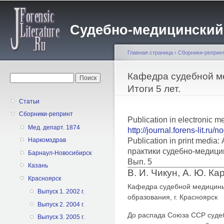
Пе
о
Судебно-медицинский жу
с
Главная страница
›
Сборники-реприн
Вы здесь
Кафедра судебной м
Форма поиска
Поиск
Итоги 5 лет.
Статьи
Сборники-репринт
Publication in electronic m
Мед. департ. 1874
http://journal.forens-lit.ru/
Publication in print medi
Наркомздрав
практики судебно-медици
Барнаул-Новосибирск
Вып. 5
Казань
В. И. Чикун, А. Ю. Ка
Красноярск
Кафедра судебной медицины
Выпуск 1. 2002 г.
образования, г. Красноярск
Выпуск 2. 2004 г.
До распада Союза ССР суде
Выпуск 3. 2005 г.