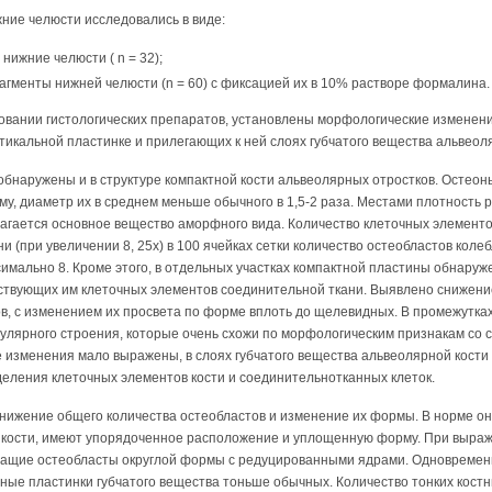
ние челюсти исследовались в виде:
нижние челюсти ( n = 32);
гменты нижней челюсти (n = 60) с фиксацией их в 10% растворе формалина.
овании гистологических препаратов, установлены морфологические изменени
тикальной пластинке и прилегающих к ней слоях губчатого вещества альвеол
бнаружены и в структуре компактной кости альвеолярных отростков. Остеон
у, диаметр их в среднем меньше обычного в 1,5-2 раза. Местами плотность
агается основное вещество аморфного вида. Количество клеточных элементо
 (при увеличении 8, 25х) в 100 ячейках сетки количество остеобластов колеб
ксимально 8. Кроме этого, в отдельных участках компактной пластины обнаруж
тствующих им клеточных элементов соединительной ткани. Выявлено снижени
в, с изменением их просвета по форме вплоть до щелевидных. В промежутка
улярного строения, которые очень схожи по морфологическим признакам со с
 изменения мало выражены, в слоях губчатого вещества альвеолярной кост
еления клеточных элементов кости и соединительнотканных клеток.
нижение общего количества остеобластов и изменение их формы. В норме о
й кости, имеют упорядоченное расположение и уплощенную форму. При выра
ащие остеобласты округлой формы с редуцированными ядрами. Одновременн
ные пластинки губчатого вещества тоньше обычных. Количество тонких кост