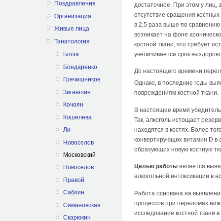
Поздравления
достаточное. При этом у лиц,
отсутствие сращения костных
Организация
в 2,5 раза выше по сравнению
Живые лица
возникает на фоне хроническ
Танатология
костной ткани, что требует о
увеличивается срок выздоров
Богза
Бондаренко
До настоящего времени перел
Гречишников
Однако, в последние годы вы
Зиганшин
повреждениям костной ткани.
Кочоян
В настоящее время убедительн
Кошелева
Так, алкоголь истощает резер
находятся в костях. Более то
Ли
конвертирующих витамин D в 
Новоселов
образующих новую костную тк
Московский
Целью работы
является выяв
Новоселов
алкогольной интоксикации в а
Правой
Саблин
Работа основана на выявлени
процессов при переломах ниж
Симановская
исследование костной ткани в
Скарюкин