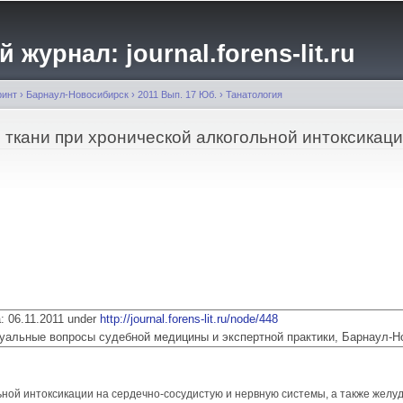
Перейти к
основному
журнал: journal.forens-lit.ru
содержанию
ринт
›
Барнаул-Новосибирск
›
2011 Вып. 17 Юб.
›
Танатология
 ткани при хронической алкогольной интоксикац
a: 06.11.2011 under
http://journal.forens-lit.ru/node/448
 Актуальные вопросы судебной медицины и экспертной практики, Барнаул-
ной интоксикации на сердечно-сосудистую и нервную системы, а также желу