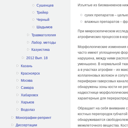
Изъятые из биоманекенов ниж
Сушенцев
Трейер
сухих препаратов – целые 
Черный
влажных препаратов – фра
Шадымов
При микроскопическом исслед
Травматология
атрофических процессов в кор
Лабор. методы
Морфологические изменения о
Казуистика
часто имеют уплощенную форм
2012 Вып. 18
нарушена, между ними распол
уменьшено. В нормальной ткани
Казань
а в участках атрофии – их ма
Красноярск
коллагеновых волокон и сопу
Москва
периферии гаверсовых канало
обнаружены зоны кости не рег
Самара
надкостнице морфологические
Хабаровск
характерные для перераспред
Харьков
Обращает на себя внимание с
Водолаз
костных перегородок губчато
Монографии-репринт
обнаруживаются свободнолеж
Диссертации
межклеточного вещества. Кост