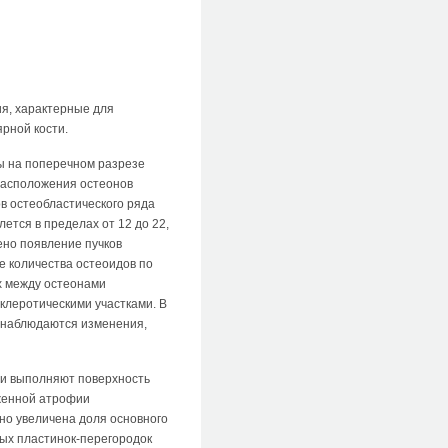
я, характерные для
ярной кости.
ы на поперечном разрезе
 расположения остеонов
в остеобластического ряда
лется в пределах от 12 до 22,
ено появление пучков
е количества остеоидов по
х между остеонами
клеротическими участками. В
и наблюдаются изменения,
ни выполняют поверхность
женной атрофии
о увеличена доля основного
ных пластинок-перегородок