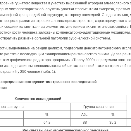
 строение губчатого вещества в участках выраженной атрофии альвеолярного 
торых микропрепаратах обнаружены участки с элементами склероза, с резки
к аморфной хрящеподобной структуре, в сторону последней. Следовательно,
в процессе развития атрофии альвеолярных отростков, характеризуются сн
 и соединительно-тканных элементов, угнетением их синтетических свойств. 
юстной кости человека заложены компенсаторно-адаптационные механизмы, н
дотвратить развитие органной патологии зубочелюстной системы.
сти, выделенные на секции целиком, подвергали денситометрическому иссл
о участка с последующим сканированием рентгеновского снимка. Далее рент
ством графического редактора программы «Trophy 2000» определяли плотно
е исследования выполнялись как на объектах основной, так и контрольной г
дований у 250 человек (табл. 1).
распределение фотоденситометрических исследований
ения
Количество исследований
новная группа
Группа сравнения
%
Абс.
%
64,8
88
35,2
Результаты денситометрического исследования