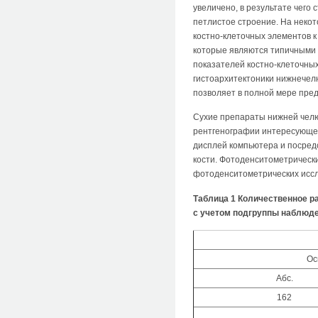
увеличено, в результате чего
петлистое строение. На неко
костно-клеточных элементов 
которые являются типичными 
показателей костно-клеточных
гистоархитектоники нижнечел
позволяет в полной мере пре
Сухие препараты нижней челю
рентгенографии интересующег
дисплей компьютера и посред
кости. Фотоденситометрически
фотоденситометрических иссле
Таблица 1 Количественное 
с учетом подгруппы наблюд
Ос
Абс.
162