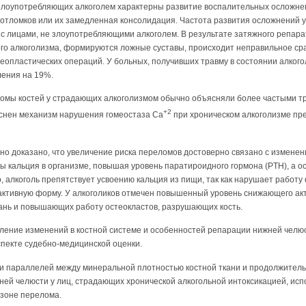
 злоупотребляющих алкоголем характерны развитие воспалительных осложнени
 отломков или их замедленная консолидация. Частота развития осложнений 
 с лицами, не злоупотребляющими алкоголем. В результате затяжного репара
ого алкоголизма, формируются ложные суставы, происходит неправильное ср
стеопластических операций. У больных, получивших травму в состоянии алкого
ления на 19%.
омы костей у страдающих алкоголизмом обычно объясняли более частыми тр
+2
яснен механизм нарушения гомеостаза Са
при хроническом алкоголизме пр
о доказано, что увеличение риска переломов достоверно связано с изменени
вы кальция в организме, повышая уровень паратироидного гормона (PTH), а 
го, алкоголь препятствует усвоению кальция из пищи, так как нарушает работ
активную форму. У алкоголиков отмечен повышенный уровень снижающего акт
ань и повышающих работу остеокластов, разрушающих кость.
ление изменений в костной системе и особенностей репарации нижней челю
спекте судебно-медицинской оценки.
и параллелей между минеральной плотностью костной ткани и продолжител
ней челюсти у лиц, страдающих хронической алкогольной интоксикацией, ис
 зоне перелома.