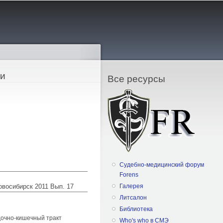
ии
Все ресурсы
Судебно-медицинский форум
Forens
Новосибирск 2011 Вып. 17
Галерея
Литсалон
Библиотека
дочно-кишечный тракт
Who's who в СМЭ