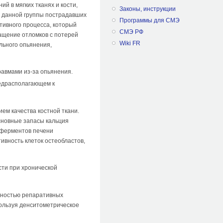
й в мягких тканях и кости,
Законы, инструкции
у данной группы пострадавших
Программы для СМЭ
тивного процесса, который
СМЭ РФ
ащение отломков с потерей
Wiki FR
льного опьянения,
авмами из-за опьянения.
едрасполагающем к
ем качества костной ткани.
основные запасы кальция
у ферментов печени
ивность клеток остеобластов,
сти при хронической
ьностью репаративных
пользуя денситометрическое