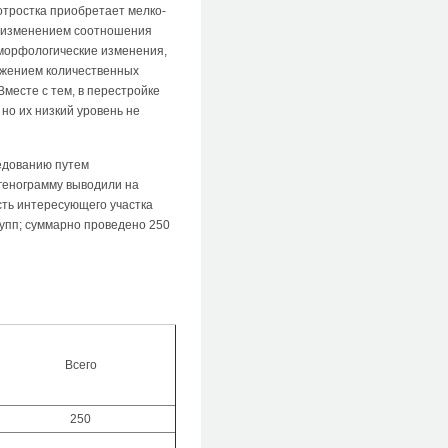
отростка приобретает мелко-
м изменением соотношения
 морфологические изменения,
ижением количественных
Вместе с тем, в перестройке
о их низкий уровень не
едованию путем
генограмму выводили на
сть интересующего участка
рупп; суммарно проведено 250
Всего
250